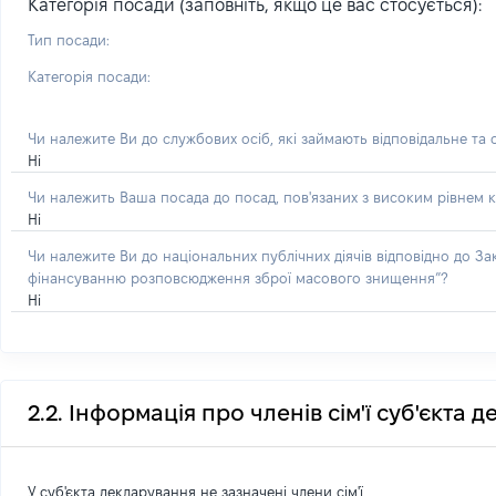
Категорія посади (заповніть, якщо це вас стосується):
Тип посади:
Категорія посади:
Чи належите Ви до службових осіб, які займають відповідальне та
Ні
Чи належить Ваша посада до посад, пов'язаних з високим рівнем к
Ні
Чи належите Ви до національних публічних діячів відповідно до З
фінансуванню розповсюдження зброї масового знищення”?
Ні
2.2. Інформація про членів сім'ї суб'єкта 
У суб'єкта декларування не зазначені члени сім'ї