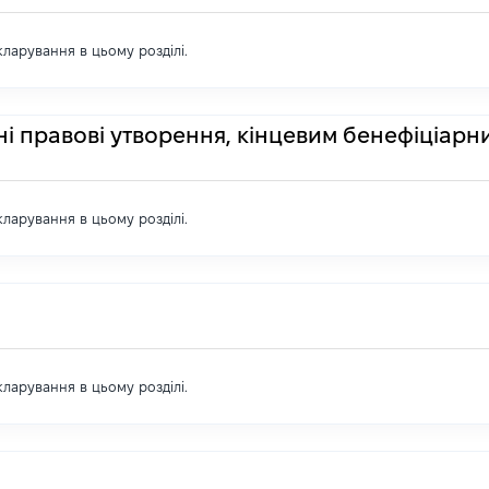
екларування в цьому розділі.
ні правові утворення, кінцевим бенефіціарн
екларування в цьому розділі.
екларування в цьому розділі.