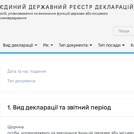
ЄДИНИЙ ДЕРЖАВНИЙ РЕЄСТР ДЕКЛАРАЦІ
осіб, уповноважених на виконання функцій держави або місцевого
самоврядування
Вид декларації:
Рік:
Тип документа:
Тип посади:
К
Дата та час подання:
Тип документа:
1. Вид декларації та звітний період
Щорічна
особи, уповноваженої на виконання функцій держави або місцев