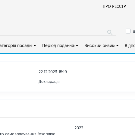
Й
ПРО РЕЄСТР
ш
атегорія посади:
Період подання:
Високий ризик:
Відп
22.12.2023 15:19
Декларація
2022
ого самоврядування (охоплює