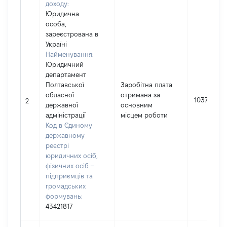
доходу:
Юридична
особа,
зареєстрована в
Україні
Найменування:
Юридичний
департамент
Полтавської
Заробітна плата
обласної
отримана за
103796
2
державної
основним
адміністрації
місцем роботи
Код в Єдиному
державному
реєстрі
юридичних осіб,
фізичних осіб –
підприємців та
громадських
формувань:
43421817