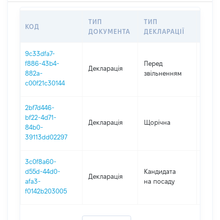
ТИП
ТИП
КОД
ПЕР
ДОКУМЕНТА
ДЕКЛАРАЦІЇ
9c33dfa7-
01.01
f886-43b4-
Перед
Декларація
-
882a-
звільненням
30.10
c00f21c30144
2bf7d446-
bf22-4d71-
Декларація
Щорічна
2019
84b0-
39113dd02297
3c0f8a60-
d55d-44d0-
Кандидата
Декларація
2019
afa3-
на посаду
f0142b203005