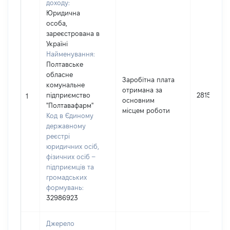
доходу:
Юридична
особа,
зареєстрована в
Україні
Найменування:
Полтавське
обласне
Заробітна плата
комунальне
отримана за
підприємство
28154
1
основним
"Полтавафарм"
місцем роботи
Код в Єдиному
державному
реєстрі
юридичних осіб,
фізичних осіб –
підприємців та
громадських
формувань:
32986923
Джерело