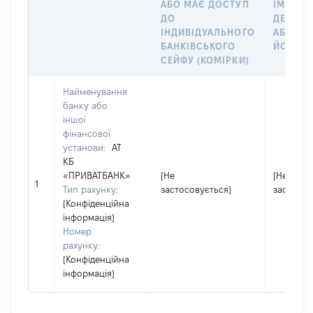
АБО МАЄ ДОСТУП
ІМ’Я СУ
ДО
ДЕКЛАР
ІНДИВІДУАЛЬНОГО
АБО ЧЛ
БАНКІВСЬКОГО
ЙОГО СІ
СЕЙФУ (КОМІРКИ)
Найменування
банку або
іншої
фінансової
установи:
АТ
КБ
«ПРИВАТБАНК»
[Не
[Не
1
Тип рахунку:
застосовується]
застосов
[Конфіденційна
інформація]
Номер
рахунку:
[Конфіденційна
інформація]