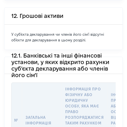
12. Грошові активи
У суб'єкта декларування чи членів його сім'ї відсутні
об'єкти для декларування в цьому розділі.
12.1. Банківські та інші фінансові
установи, у яких відкрито рахунки
суб'єкта декларування або членів
його сім'ї
ІНФОРМАЦІЯ ПРО
ФІЗИЧНУ АБО
ІНФОРМ
ЮРИДИЧНУ
ПРО ФІ
ОСОБУ, ЯКА МАЄ
АБО Ю
ПРАВО
ОСОБУ,
ЗАГАЛЬНА
РОЗПОРЯДЖАТИСЯ
ВІДКРИ
№
ІНФОРМАЦІЯ
ТАКИМ РАХУНКОМ
РАХУНО