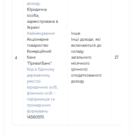
доходу:
Юридична
особа,
зареєстрована в
Україні
Найменування:
Інше
Акціонерне
Інші доходи, які
товариство
включаються до
Комерційний
складу
банк
загального
27
4
"ПриватБанк"
місячного
Код в Єдиному
(річного)
державному
оподаткованого
реєстрі
доходу
юридичних осіб,
фізичних осіб –
підприємців та
громадських
формувань:
14360570