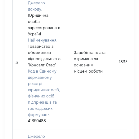
Джерело
доходу:
Юридична
особа,
зареєстрована в
Україні
Найменування:
Товариство з
обмеженою
Заробітна плата
відповідальністю
отримана за
13339
3
"Консалт Стаф"
основним
Код в Єдиному
місцем роботи
державному
реєстрі
юридичних осіб,
фізичних осіб –
підприємців та
громадських
формувань:
41350488
Джерело