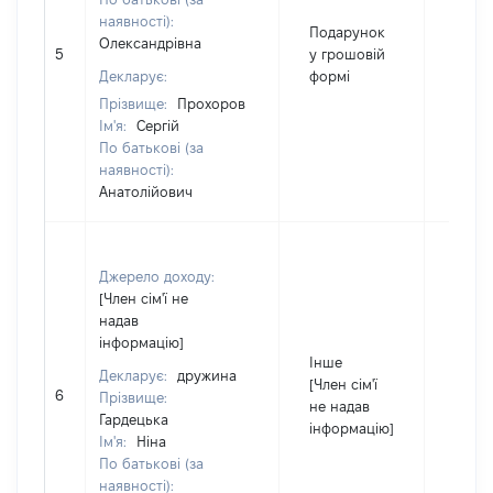
наявності):
Подарунок
Олександрівна
5
у грошовій
8472
Декларує:
формі
Прізвище:
Прохоров
Ім'я:
Сергій
По батькові (за
наявності):
Анатолійович
Джерело доходу:
[Член сім'ї не
надав
інформацію]
Інше
Декларує:
дружина
[Член сім'ї
6
10217
Прізвище:
не надав
Гардецька
інформацію]
Ім'я:
Ніна
По батькові (за
наявності):