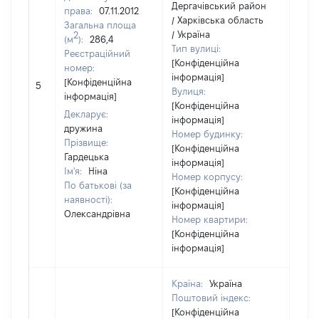
Дергачівський район
права:
07.11.2012
/ Харківська область
Загальна площа
/ Україна
2
(м
):
286,4
Тип вулиці:
Реєстраційний
[Конфіденційна
номер:
інформація]
[Конфіденційна
5
6597
Вулиця:
інформація]
[Конфіденційна
Декларує:
інформація]
дружина
Номер будинку:
Прізвище:
[Конфіденційна
Гардецька
інформація]
Ім'я:
Ніна
Номер корпусу:
По батькові (за
[Конфіденційна
наявності):
інформація]
Олександрівна
Номер квартири:
[Конфіденційна
інформація]
Країна:
Україна
Поштовий індекс:
[Конфіденційна