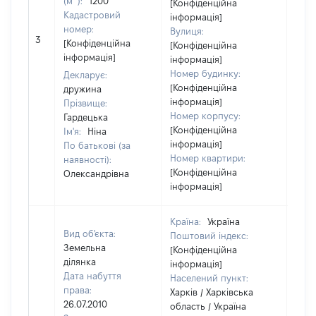
(м
):
1200
[Конфіденційна
Кадастровий
інформація]
номер:
Вулиця:
[Не
3
[Конфіденційна
[Конфіденційна
відо
інформація]
інформація]
Номер будинку:
Декларує:
[Конфіденційна
дружина
інформація]
Прізвище:
Номер корпусу:
Гардецька
[Конфіденційна
Ім'я:
Ніна
інформація]
По батькові (за
Номер квартири:
наявності):
[Конфіденційна
Олександрівна
інформація]
Країна:
Україна
Вид об'єкта:
Поштовий індекс:
Земельна
[Конфіденційна
ділянка
інформація]
Дата набуття
Населений пункт:
права:
Харків / Харківська
26.07.2010
область / Україна