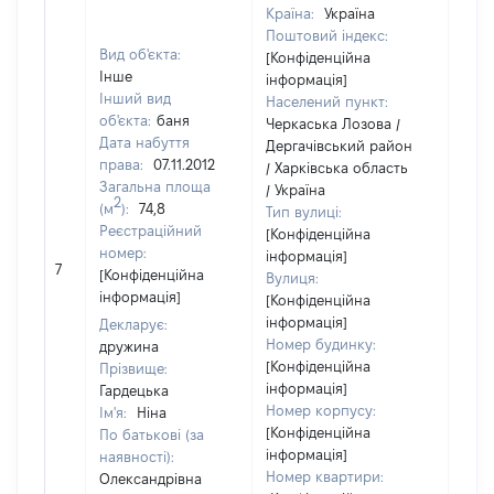
Країна:
Україна
Поштовий індекс:
Вид об'єкта:
[Конфіденційна
Інше
інформація]
Інший вид
Населений пункт:
об'єкта:
баня
Черкаська Лозова /
Дата набуття
Дергачівський район
права:
07.11.2012
/ Харківська область
Загальна площа
/ Україна
2
(м
):
74,8
Тип вулиці:
Реєстраційний
[Конфіденційна
номер:
інформація]
7
9827
[Конфіденційна
Вулиця:
інформація]
[Конфіденційна
інформація]
Декларує:
Номер будинку:
дружина
[Конфіденційна
Прізвище:
інформація]
Гардецька
Номер корпусу:
Ім'я:
Ніна
[Конфіденційна
По батькові (за
інформація]
наявності):
Номер квартири:
Олександрівна