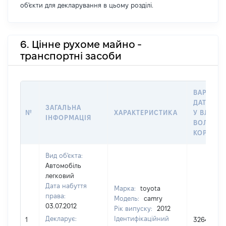
об'єкти для декларування в цьому розділі.
6. Цінне рухоме майно -
транспортні засоби
ВАРТІСТ
ДАТУ НА
ЗАГАЛЬНА
№
ХАРАКТЕРИСТИКА
У ВЛАСНІ
ІНФОРМАЦІЯ
ВОЛОДІН
КОРИСТ
Вид об'єкта:
Автомобіль
легковий
Дата набуття
Марка:
toyota
права:
Модель:
camry
03.07.2012
Рік випуску:
2012
Декларує:
Ідентифікаційний
1
326400