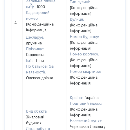
Загальна площа
Тип вулиці:
2
(м
):
1000
[Конфіденційна
Кадастровий
інформація]
номер:
Вулиця:
[Не
4
[Конфіденційна
[Конфіденційна
відо
інформація]
інформація]
Номер будинку:
Декларує:
[Конфіденційна
дружина
інформація]
Прізвище:
Номер корпусу:
Гардецька
[Конфіденційна
Ім'я:
Ніна
інформація]
По батькові (за
Номер квартири:
наявності):
[Конфіденційна
Олександрівна
інформація]
Країна:
Україна
Поштовий індекс:
[Конфіденційна
Вид об'єкта:
інформація]
Житловий
Населений пункт:
будинок
Черкаська Лозова /
Дата набуття