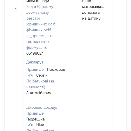
міської ради
Інше
Код в Єдиному
матеріальна
4
12150
державному
допомога
реєстрі
на дитину
юридичних осіб,
фізичних осіб –
підприємців та
громадських
формувань:
03196624
Декларує:
Прізвище:
Прохоров
Ім'я:
Сергій
По батькові (за
наявності):
Анатолійович
Джерело доходу:
Прізвище:
Гардецька
Ім'я:
Ніна
По батькові (за