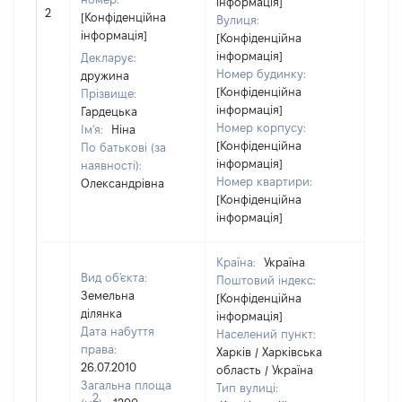
інформація]
2
1184
[Конфіденційна
Вулиця:
інформація]
[Конфіденційна
інформація]
Декларує:
Номер будинку:
дружина
[Конфіденційна
Прізвище:
інформація]
Гардецька
Номер корпусу:
Ім'я:
Ніна
[Конфіденційна
По батькові (за
інформація]
наявності):
Номер квартири:
Олександрівна
[Конфіденційна
інформація]
Країна:
Україна
Вид об'єкта:
Поштовий індекс:
Земельна
[Конфіденційна
ділянка
інформація]
Дата набуття
Населений пункт:
права:
Харків / Харківська
26.07.2010
область / Україна
Загальна площа
Тип вулиці:
2