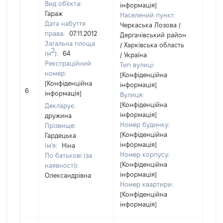
Вид об'єкта:
інформація]
Гараж
Населений пункт:
Дата набуття
Черкаська Лозова /
права:
07.11.2012
Дергачівський район
Загальна площа
/ Харківська область
2
(м
):
64
/ Україна
Реєстраційний
Тип вулиці:
номер:
[Конфіденційна
[Конфіденційна
інформація]
6
1573
інформація]
Вулиця:
[Конфіденційна
Декларує:
інформація]
дружина
Номер будинку:
Прізвище:
[Конфіденційна
Гардецька
інформація]
Ім'я:
Ніна
Номер корпусу:
По батькові (за
[Конфіденційна
наявності):
інформація]
Олександрівна
Номер квартири:
[Конфіденційна
інформація]