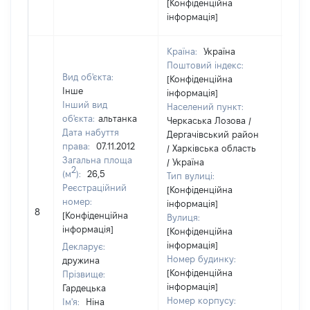
[Конфіденційна
інформація]
Країна:
Україна
Поштовий індекс:
Вид об'єкта:
[Конфіденційна
Інше
інформація]
Інший вид
Населений пункт:
об'єкта:
альтанка
Черкаська Лозова /
Дата набуття
Дергачівський район
права:
07.11.2012
/ Харківська область
Загальна площа
/ Україна
2
(м
):
26,5
Тип вулиці:
Реєстраційний
[Конфіденційна
номер:
інформація]
8
9902
[Конфіденційна
Вулиця:
інформація]
[Конфіденційна
інформація]
Декларує:
Номер будинку:
дружина
[Конфіденційна
Прізвище:
інформація]
Гардецька
Номер корпусу:
Ім'я:
Ніна