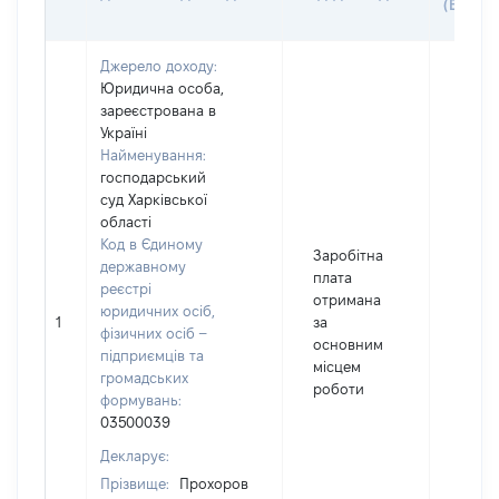
(ВАРТІ
Джерело доходу:
Юридична особа,
зареєстрована в
Україні
Найменування:
господарський
суд Харківської
області
Код в Єдиному
Заробітна
державному
плата
реєстрі
отримана
юридичних осіб,
1
за
1983
фізичних осіб –
основним
підприємців та
місцем
громадських
роботи
формувань:
03500039
Декларує:
Прізвище:
Прохоров