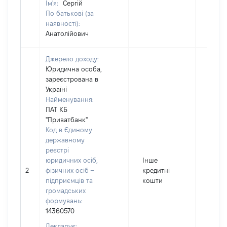
Ім'я:
Сергій
По батькові (за
наявності):
Анатолійович
Джерело доходу:
Юридична особа,
зареєстрована в
Україні
Найменування:
ПАТ КБ
"Приватбанк"
Код в Єдиному
державному
реєстрі
юридичних осіб,
Інше
2
фізичних осіб –
кредитні
12119
підприємців та
кошти
громадських
формувань:
14360570
Декларує: