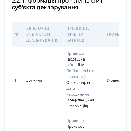
2.2. Інформація про членів сім'ї
суб'єкта декларування
ЗВ'ЯЗОК ІЗ
ПРІЗВИЩЕ,
№
СУБ'ЄКТОМ
ІМ'Я, ПО
ГРОМАДЯН
ДЕКЛАРУВАННЯ
БАТЬКОВІ
Прізвище:
Гардецька
Ім'я:
Ніна
По батькові (за
наявності):
1
дружина
Україна
Олександрівна
Дата
народження:
[Конфіденційна
інформація]
Прізвище:
Прохоров