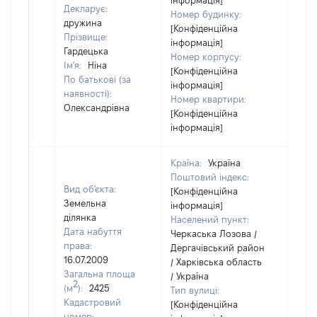
інформація]
Декларує:
Номер будинку:
дружина
[Конфіденційна
Прізвище:
інформація]
Гардецька
Номер корпусу:
Ім'я:
Ніна
[Конфіденційна
По батькові (за
інформація]
наявності):
Номер квартири:
Олександрівна
[Конфіденційна
інформація]
Країна:
Україна
Поштовий індекс:
Вид об'єкта:
[Конфіденційна
Земельна
інформація]
ділянка
Населений пункт:
Дата набуття
Черкаська Лозова /
права:
Дергачівський район
16.07.2009
/ Харківська область
Загальна площа
/ Україна
2
(м
):
2425
Тип вулиці:
Кадастровий
[Конфіденційна
номер: