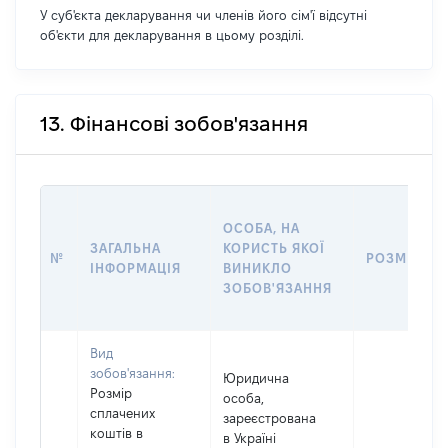
У суб'єкта декларування чи членів його сім'ї відсутні
об'єкти для декларування в цьому розділі.
13. Фінансові зобов'язання
ОСОБА, НА
ЗАГАЛЬНА
КОРИСТЬ ЯКОЇ
№
РОЗМІР
ІНФОРМАЦІЯ
ВИНИКЛО
ЗОБОВ'ЯЗАННЯ
Вид
зобов'язання:
Юридична
Розмір
особа,
сплачених
зареєстрована
коштів в
в Україні