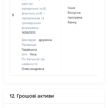
реєстрі
Інше
юридичних осіб,
бонусна
фізичних осіб –
8
174
програма
підприємців та
банку
громадських
формувань:
14360570
Декларує:
дружина
Прізвище:
Гардецька
Ім'я:
Ніна
По батькові (за
наявності):
Олександрівна
12. Грошові активи