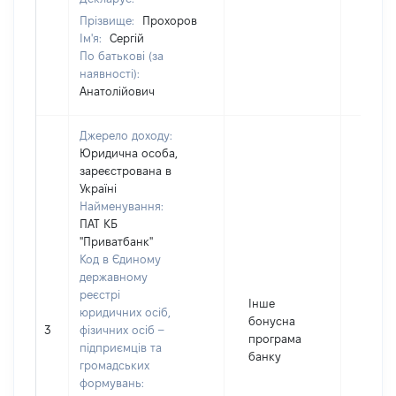
Прізвище:
Прохоров
Ім'я:
Сергій
По батькові (за
наявності):
Анатолійович
Джерело доходу:
Юридична особа,
зареєстрована в
Україні
Найменування:
ПАТ КБ
"Приватбанк"
Код в Єдиному
державному
реєстрі
Інше
юридичних осіб,
бонусна
3
фізичних осіб –
138
програма
підприємців та
банку
громадських
формувань: