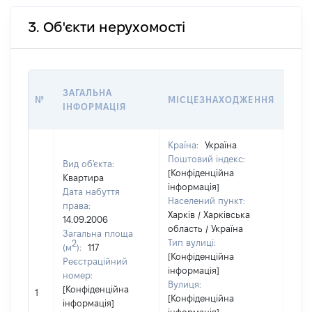
3. Об'єкти нерухомості
ВАР
ЗАГАЛЬНА
№
МІСЦЕЗНАХОДЖЕННЯ
НА 
ІНФОРМАЦІЯ
НАБ
Країна:
Україна
Поштовий індекс:
Вид об'єкта:
[Конфіденційна
Квартира
інформація]
Дата набуття
Населений пункт:
права:
Харків / Харківська
14.09.2006
область / Україна
Загальна площа
Тип вулиці:
2
(м
):
117
[Конфіденційна
Реєстраційний
інформація]
номер:
Вулиця:
[Конфіденційна
1
260
[Конфіденційна
інформація]