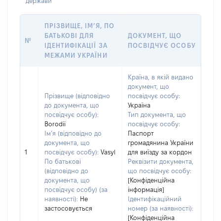
держави
ПРІЗВИЩЕ, ІМ’Я, ПО
БАТЬКОВІ ДЛЯ
ДОКУМЕНТ, ЩО
№
ІДЕНТИФІКАЦІЇ ЗА
ПОСВІДЧУЄ ОСОБУ
МЕЖАМИ УКРАЇНИ
Країна, в якій видано
документ, що
Прізвище (відповідно
посвідчує особу:
до документа, що
Україна
посвідчує особу):
Тип документа, що
Borodii
посвідчує особу:
Ім’я (відповідно до
Паспорт
документа, що
громадянина України
1
посвідчує особу):
Vasyl
для виїзду за кордон
По батькові
Реквізити документа,
(відповідно до
що посвідчує особу:
документа, що
[Конфіденційна
посвідчує особу) (за
інформація]
наявності):
Не
Ідентифікаційний
застосовується
номер (за наявності):
[Конфіденційна