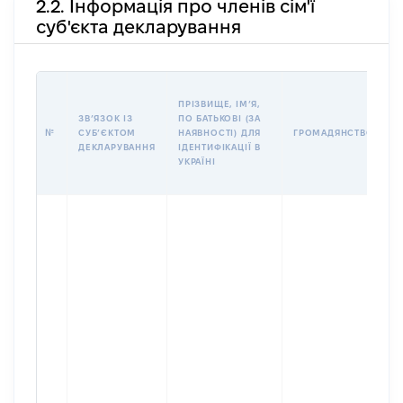
2.2. Інформація про членів сім'ї
суб'єкта декларування
П
ПРІЗВИЩЕ, ІМʼЯ,
Б
ЗВʼЯЗОК ІЗ
ПО БАТЬКОВІ (ЗА
І
№
СУБʼЄКТОМ
НАЯВНОСТІ) ДЛЯ
ГРОМАДЯНСТВО
М
ДЕКЛАРУВАННЯ
ІДЕНТИФІКАЦІЇ В
УКРАЇНІ