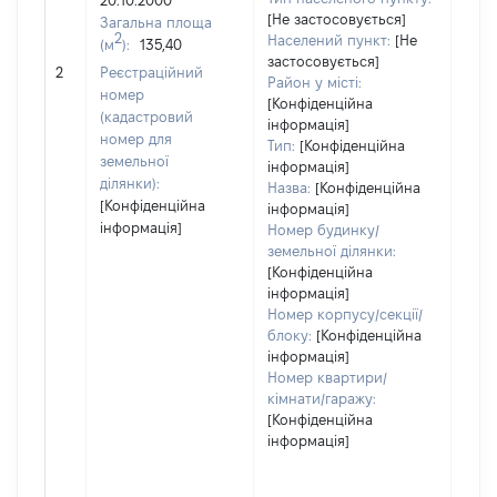
20.10.2000
950
[Не застосовується]
Загальна площа
Тип 
2
Населений пункт:
[Не
(м
):
135,40
обʼє
застосовується]
варт
2
Реєстраційний
Район у місті:
ост
номер
[Конфіденційна
гро
(кадастровий
інформація]
оці
номер для
Тип:
[Конфіденційна
земельної
інформація]
ділянки):
Назва:
[Конфіденційна
[Конфіденційна
інформація]
інформація]
Номер будинку/
земельної ділянки:
[Конфіденційна
інформація]
Номер корпусу/секції/
блоку:
[Конфіденційна
інформація]
Номер квартири/
кімнати/гаражу:
[Конфіденційна
інформація]