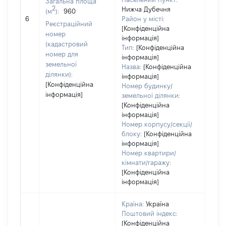
Загальна площа
2
Нижча Дубечня
(м
):
960
[Не 
6
Район у місті:
Реєстраційний
[Конфіденційна
номер
інформація]
(кадастровий
Тип:
[Конфіденційна
номер для
інформація]
земельної
Назва:
[Конфіденційна
ділянки):
інформація]
[Конфіденційна
Номер будинку/
інформація]
земельної ділянки:
[Конфіденційна
інформація]
Номер корпусу/секції/
блоку:
[Конфіденційна
інформація]
Номер квартири/
кімнати/гаражу:
[Конфіденційна
інформація]
Країна:
Україна
Поштовий індекс:
[Конфіденційна