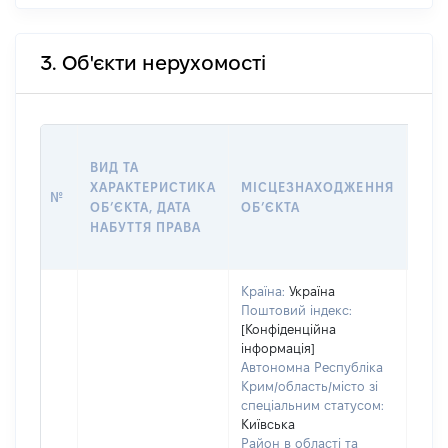
3. Об'єкти нерухомості
ВАР
ВИД ТА
ДАТ
ХАРАКТЕРИСТИКА
МІСЦЕЗНАХОДЖЕННЯ
ПРА
№
ОБʼЄКТА, ДАТА
ОБʼЄКТА
ОС
НАБУТТЯ ПРАВА
ГР
ОЦІ
Країна:
Україна
Поштовий індекс:
[Конфіденційна
інформація]
Автономна Республіка
Крим/область/місто зі
спеціальним статусом:
Київська
Район в області та