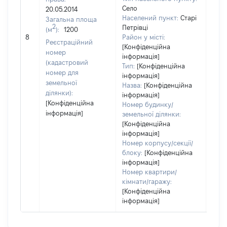
919
Село
20.05.2014
Тип 
Населений пункт:
Старі
Загальна площа
обʼє
2
Петрівці
(м
):
1200
варт
8
Район у місті:
Реєстраційний
ост
[Конфіденційна
номер
інформація]
гро
(кадастровий
Тип:
[Конфіденційна
оці
номер для
інформація]
земельної
Назва:
[Конфіденційна
ділянки):
інформація]
[Конфіденційна
Номер будинку/
інформація]
земельної ділянки:
[Конфіденційна
інформація]
Номер корпусу/секції/
блоку:
[Конфіденційна
інформація]
Номер квартири/
кімнати/гаражу:
[Конфіденційна
інформація]