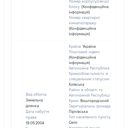
Номер корпусу/секції/
блоку:
[Конфіденційна
інформація]
Номер квартири/
кімнати/гаражу:
[Конфіденційна
інформація]
Країна:
Україна
Поштовий індекс:
[Конфіденційна
інформація]
Автономна Республіка
Крим/область/місто зі
спеціальним статусом:
Київська
Район в області та
Вид об'єкта:
Автономній Республіці
Земельна
Крим:
Вишгородський
ділянка
Територіальна громада:
Дата набуття
Пірнівська
Тип населеного пункту:
права:
Село
19.05.2004
Населений пункт: