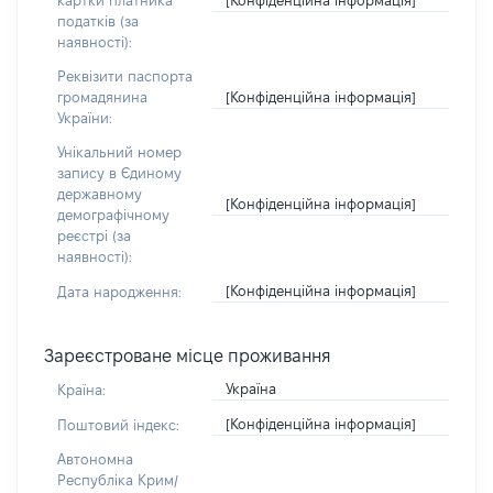
картки платника
податків (за
наявності):
Реквізити паспорта
[Конфіденційна інформація]
громадянина
України:
Унікальний номер
запису в Єдиному
державному
[Конфіденційна інформація]
демографічному
реєстрі (за
наявності):
[Конфіденційна інформація]
Дата народження:
Зареєстроване місце проживання
Україна
Країна:
[Конфіденційна інформація]
Поштовий індекс:
Автономна
Республіка Крим/