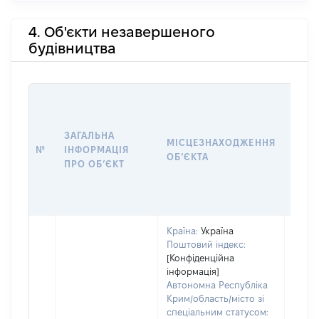
4. Об'єкти незавершеного
будівництва
ЗАГАЛЬНА
ПІДС
МІСЦЕЗНАХОДЖЕННЯ
№
ІНФОРМАЦІЯ
ДЕК
ОБʼЄКТА
ПРО ОБʼЄКТ
ОБʼЄ
Країна:
Україна
Поштовий індекс:
[Конфіденційна
інформація]
Автономна Республіка
Крим/область/місто зі
спеціальним статусом: