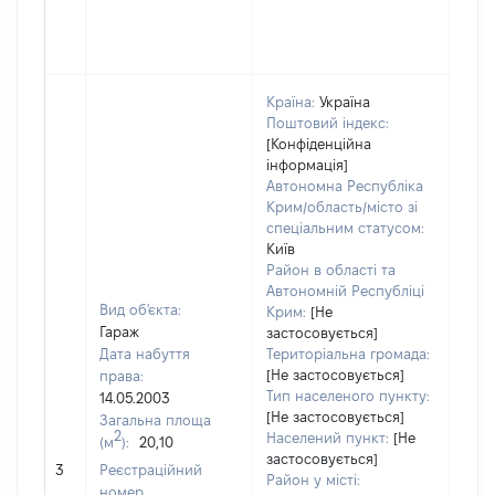
Країна:
Україна
Поштовий індекс:
[Конфіденційна
інформація]
Автономна Республіка
Крим/область/місто зі
спеціальним статусом:
Київ
Район в області та
Автономній Республіці
Вид об'єкта:
Крим:
[Не
Гараж
застосовується]
Дата набуття
Територіальна громада:
[Не застосовується]
права:
Тип населеного пункту:
14.05.2003
[Не застосовується]
Загальна площа
2
Населений пункт:
[Не
(м
):
20,10
застосовується]
[Не 
3
Реєстраційний
Район у місті:
номер