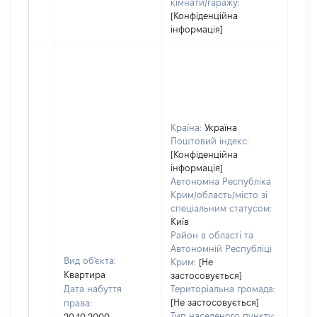
кімнати/гаражу:
[Конфіденційна
інформація]
Країна:
Україна
Поштовий індекс:
[Конфіденційна
інформація]
Автономна Республіка
Крим/область/місто зі
спеціальним статусом:
Київ
Район в області та
Автономній Республіці
Вид об'єкта:
Крим:
[Не
Квартира
застосовується]
Дата набуття
Територіальна громада:
[Не застосовується]
права:
Тип населеного пункту: