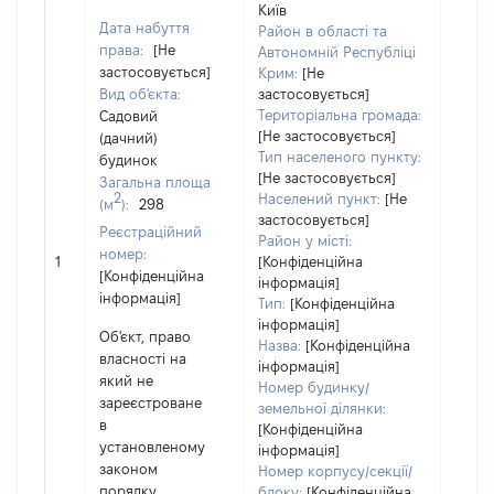
Київ
Дата набуття
Район в області та
права:
[Не
Автономній Республіці
застосовується]
Крим:
[Не
Вид об'єкта:
застосовується]
Територіальна громада:
Садовий
[Не застосовується]
(дачний)
Тип населеного пункту:
будинок
Об'єк
[Не застосовується]
Загальна площа
повні
2
Населений пункт:
[Не
(м
):
298
частк
застосовується]
Реєстраційний
побу
Район у місті:
номер:
матер
1
[Конфіденційна
[Конфіденційна
за ко
інформація]
інформація]
суб'є
Тип:
[Конфіденційна
декл
інформація]
Об'єкт, право
або ч
Назва:
[Конфіденційна
власності на
його с
інформація]
який не
Номер будинку/
зареєстроване
земельної ділянки:
в
[Конфіденційна
установленому
інформація]
законом
Номер корпусу/секції/
порядку
блоку:
[Конфіденційна