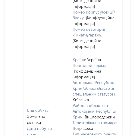
[Конфіденційна
інформація]
Номер корпусу/секції/
блоку:
[Конфіденційна
інформація]
Номер квартири/
кімнати/гаражу:
[Конфіденційна
інформація]
Країна:
Україна
Поштовий індекс:
[Конфіденційна
інформація]
Автономна Республіка
Крим/область/місто зі
спеціальним статусом:
Київська
Район в області та
Вид об'єкта:
Автономній Республіці
Земельна
Крим:
Вишгородський
ділянка
Територіальна громада:
Дата набуття
Петрівська
Тип населеного пункту:
права: