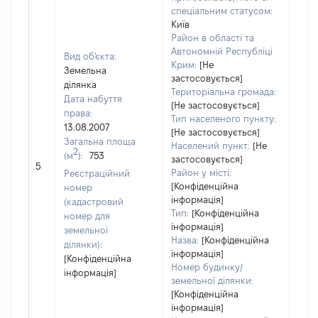
спеціальним статусом:
Київ
Район в області та
Автономній Республіці
Вид об'єкта:
Крим:
[Не
Земельна
застосовується]
ділянка
Територіальна громада:
Дата набуття
[Не застосовується]
права:
Тип населеного пункту:
108
13.08.2007
[Не застосовується]
Тип 
Загальна площа
Населений пункт:
[Не
обʼє
2
(м
):
753
застосовується]
варт
5
Район у місті:
Реєстраційний
ост
[Конфіденційна
номер
гро
інформація]
(кадастровий
оці
Тип:
[Конфіденційна
номер для
інформація]
земельної
Назва:
[Конфіденційна
ділянки):
інформація]
[Конфіденційна
Номер будинку/
інформація]
земельної ділянки:
[Конфіденційна
інформація]