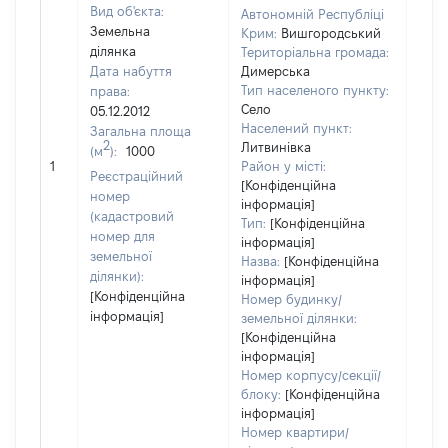
Вид об'єкта:
Автономній Республіці
Земельна
Крим:
Вишгородський
ділянка
Територіальна громада:
Дата набуття
Димерська
Тип населеного пункту:
права:
Село
05.12.2012
Населений пункт:
Загальна площа
2
Литвинівка
(м
):
1000
[Не
1
Район у місті:
заст
Реєстраційний
[Конфіденційна
номер
інформація]
(кадастровий
Тип:
[Конфіденційна
номер для
інформація]
земельної
Назва:
[Конфіденційна
ділянки):
інформація]
[Конфіденційна
Номер будинку/
інформація]
земельної ділянки:
[Конфіденційна
інформація]
Номер корпусу/секції/
блоку:
[Конфіденційна
інформація]
Номер квартири/