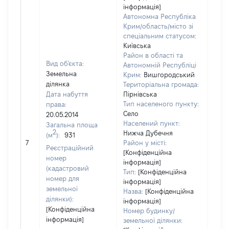
інформація]
Автономна Республіка
Крим/область/місто зі
спеціальним статусом:
Київська
Район в області та
Вид об'єкта:
Автономній Республіці
Земельна
Крим:
Вишгородський
ділянка
Територіальна громада:
Дата набуття
Пірнівська
Тип населеного пункту:
права:
5415
Село
20.05.2014
Тип 
Населений пункт:
Загальна площа
обʼє
2
Нижча Дубечня
(м
):
931
варт
7
Район у місті:
Реєстраційний
ост
[Конфіденційна
номер
інформація]
гро
(кадастровий
Тип:
[Конфіденційна
оці
номер для
інформація]
земельної
Назва:
[Конфіденційна
ділянки):
інформація]
[Конфіденційна
Номер будинку/
інформація]
земельної ділянки: