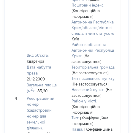
Поштовий індекс:
[Конфіденційна
інформація]
Автономна Республіка
Крим/область/місто зі
спеціальним статусом:
Київ
Район в області та
Автономній Республіці
Вид об'єкта:
Крим:
[Не
Квартира
застосовується]
Дата набуття
Територіальна громада:
[Не застосовується]
права:
Тип населеного пункту:
21.12.2009
[Не застосовується]
Загальна площа
2035
2
Населений пункт:
[Не
(м
):
83,20
Тип 
застосовується]
обʼє
4
Реєстраційний
Район у місті:
варт
номер
[Конфіденційна
набу
(кадастровий
інформація]
номер для
Тип:
[Конфіденційна
земельної
інформація]
ділянки):
Назва:
[Конфіденційна