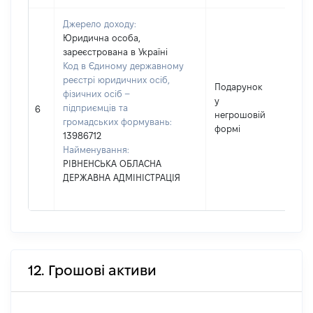
Джерело доходу:
Юридична особа,
зареєстрована в Україні
Код в Єдиному державному
реєстрі юридичних осіб,
Подарунок
фізичних осіб –
у
підприємців та
1215
6
негрошовій
громадських формувань:
формі
13986712
Найменування:
РІВНЕНСЬКА ОБЛАСНА
ДЕРЖАВНА АДМІНІСТРАЦІЯ
12. Грошові активи