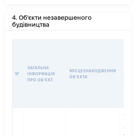
4. Об'єкти незавершеного
будівництва
ЗАГАЛЬНА
ПІДС
МІСЦЕЗНАХОДЖЕННЯ
№
ІНФОРМАЦІЯ
ДЕКЛ
ОБʼЄКТА
ПРО ОБʼЄКТ
ОБʼЄ
Об'єкт
належ
суб'єк
декла