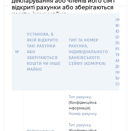
декларування або членів його сім'ї
відкриті рахунки або зберігаються
кошти, інше майно
ІНФОР
ФІЗИЧН
ЮРИДИ
УСТАНОВА, В
ОСОБУ,
ЯКІЙ ВІДКРИТО
ТИП ТА НОМЕР
ПРАВО
ТАКІ РАХУНКИ
РАХУНКА,
РОЗПО
№
АБО
ІНДИВІДУАЛЬНОГО
ТАКИМ
ЗБЕРІГАЮТЬСЯ
БАНКІВСЬКОГО
АБО М
КОШТИ ЧИ ІНШЕ
СЕЙФУ (КОМІРКИ)
ДО
МАЙНО
ІНДИВ
БАНКІ
СЕЙФУ 
Тип рахунку:
[Конфіденційна
інформація]
Номер рахунку:
Тип рахунку:
[Конфіденційна
Найменування: