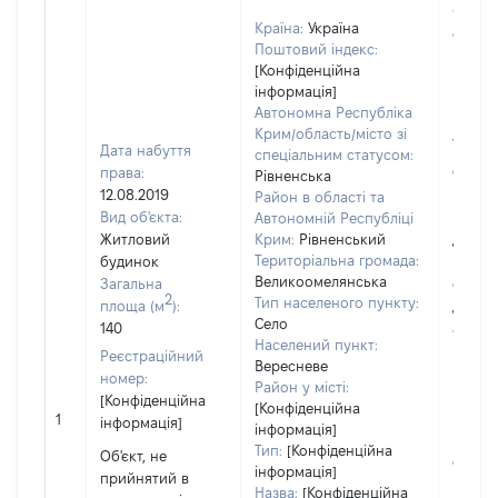
чи чле
Країна:
Україна
сім'ї н
Поштовий індекс:
власно
[Конфіденційна
відпов
інформація]
Цивіл
Автономна Республіка
кодек
Крим/область/місто зі
Україн
Дата набуття
спеціальним статусом:
права:
Об'єкт
Рівненська
12.08.2019
розта
Район в області та
Вид об'єкта:
на зем
Автономній Республіці
Житловий
Крим:
Рівненський
ділянц
Територіальна громада:
будинок
належ
Великоомелянська
Загальна
суб'єк
2
Тип населеного пункту:
площа (м
):
декла
Село
140
або ч
Населений пункт:
його сі
Реєстраційний
Вересневе
праві
номер:
Район у місті:
прива
[Конфіденційна
[Конфіденційна
власно
1
інформація]
інформація]
включ
Тип:
[Конфіденційна
Об'єкт, не
спільн
інформація]
прийнятий в
власні
Назва:
[Конфіденційна