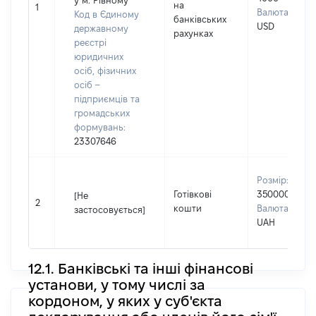
у м. Рівному
на
1
Валюта:
Код в Єдиному
банківських
USD
державному
рахунках
реєстрі
юридичних
осіб, фізичних
осіб –
підприємців та
громадських
формувань:
23307646
Розмір:
Готівкові
350000
[Не
2
кошти
Валюта:
застосовується]
UAH
12.1. Банківські та інші фінансові
установи, у тому числі за
кордоном, у яких у суб'єкта