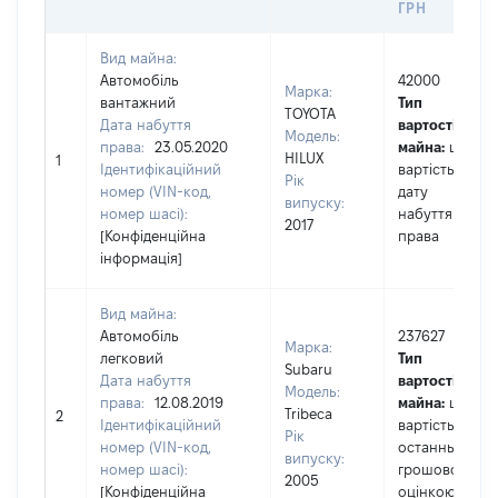
ГРН
Вид майна:
Автомобіль
42000
Марка:
вантажний
Тип
TOYOTA
Дата набуття
вартості
Модель:
права:
23.05.2020
майна:
це
HILUX
1
Ідентифікаційний
вартість на
Рік
номер (VIN-код,
дату
випуску:
номер шасі):
набуття
2017
[Конфіденційна
права
інформація]
Вид майна:
Автомобіль
237627
Марка:
легковий
Тип
Subaru
Дата набуття
вартості
Модель:
права:
12.08.2019
майна:
це
Tribeca
2
Ідентифікаційний
вартість за
Рік
номер (VIN-код,
останньою
випуску:
номер шасі):
грошовою
2005
[Конфіденційна
оцінкою