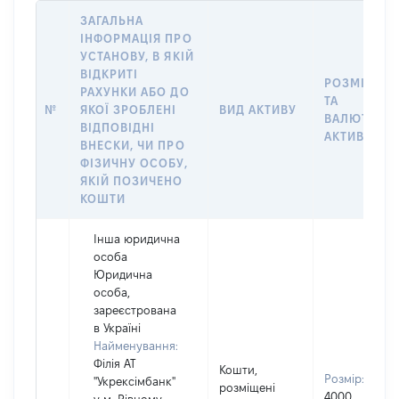
ЗАГАЛЬНА
ІНФОРМАЦІЯ ПРО
УСТАНОВУ, В ЯКІЙ
ВІДКРИТІ
РОЗМІР
РАХУНКИ АБО ДО
ТА
№
ЯКОЇ ЗРОБЛЕНІ
ВИД АКТИВУ
ВАЛЮТА
ВІДПОВІДНІ
АКТИВУ
ВНЕСКИ, ЧИ ПРО
ФІЗИЧНУ ОСОБУ,
ЯКІЙ ПОЗИЧЕНО
КОШТИ
Інша юридична
особа
Юридична
особа,
зареєстрована
в Україні
Найменування:
Філія АТ
Кошти,
Розмір:
''Укрексімбанк''
розміщені
4000