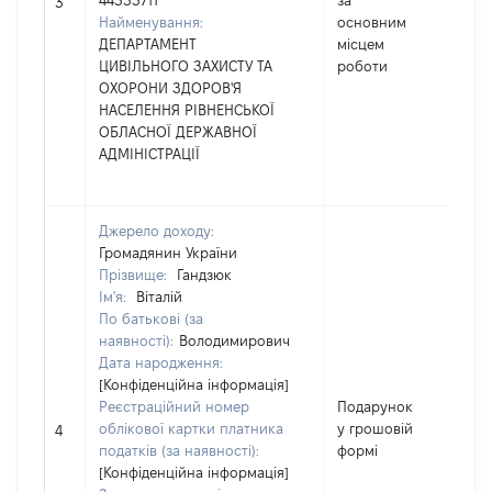
44333711
за
262
3
Найменування:
основним
ДЕПАРТАМЕНТ
місцем
ЦИВІЛЬНОГО ЗАХИСТУ ТА
роботи
ОХОРОНИ ЗДОРОВ'Я
НАСЕЛЕННЯ РІВНЕНСЬКОЇ
ОБЛАСНОЇ ДЕРЖАВНОЇ
АДМІНІСТРАЦІЇ
Джерело доходу:
Громадянин України
Прізвище:
Гандзюк
Ім'я:
Віталій
По батькові (за
наявності):
Володимирович
Дата народження:
[Конфіденційна інформація]
Реєстраційний номер
Подарунок
облікової картки платника
у грошовій
100
4
податків (за наявності):
формі
[Конфіденційна інформація]