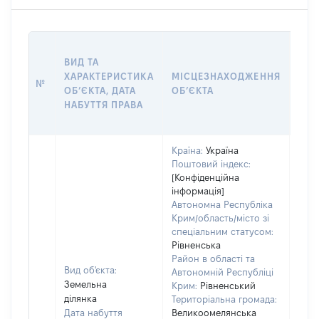
ВАР
ВИД ТА
ДАТ
ХАРАКТЕРИСТИКА
МІСЦЕЗНАХОДЖЕННЯ
ПРА
№
ОБʼЄКТА, ДАТА
ОБʼЄКТА
ОС
НАБУТТЯ ПРАВА
ГР
ОЦІ
Країна:
Україна
Поштовий індекс:
[Конфіденційна
інформація]
Автономна Республіка
Крим/область/місто зі
спеціальним статусом:
Рівненська
Район в області та
Вид об'єкта:
Автономній Республіці
Земельна
Крим:
Рівненський
ділянка
Територіальна громада:
Дата набуття
Великоомелянська