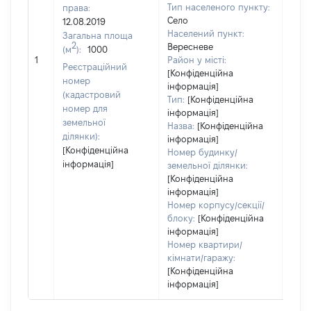
Тип населеного пункту:
права:
Село
12.08.2019
Населений пункт:
Загальна площа
2
Вересневе
(м
):
1000
[Не
1
Район у місті:
заст
Реєстраційний
[Конфіденційна
номер
інформація]
(кадастровий
Тип:
[Конфіденційна
номер для
інформація]
земельної
Назва:
[Конфіденційна
ділянки):
інформація]
[Конфіденційна
Номер будинку/
інформація]
земельної ділянки:
[Конфіденційна
інформація]
Номер корпусу/секції/
блоку:
[Конфіденційна
інформація]
Номер квартири/
кімнати/гаражу:
[Конфіденційна
інформація]