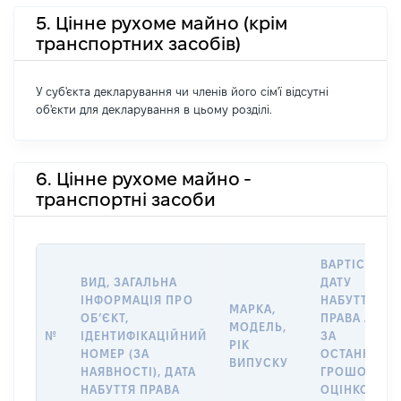
5. Цінне рухоме майно (крім
транспортних засобів)
У суб'єкта декларування чи членів його сім'ї відсутні
об'єкти для декларування в цьому розділі.
6. Цінне рухоме майно -
транспортні засоби
ВАРТІСТЬ Н
ВИД, ЗАГАЛЬНА
ДАТУ
ІНФОРМАЦІЯ ПРО
НАБУТТЯ
МАРКА,
ОБʼЄКТ,
ПРАВА АБО
МОДЕЛЬ,
№
ІДЕНТИФІКАЦІЙНИЙ
ЗА
РІК
НОМЕР (ЗА
ОСТАННЬО
ВИПУСКУ
НАЯВНОСТІ), ДАТА
ГРОШОВОЮ
НАБУТТЯ ПРАВА
ОЦІНКОЮ,