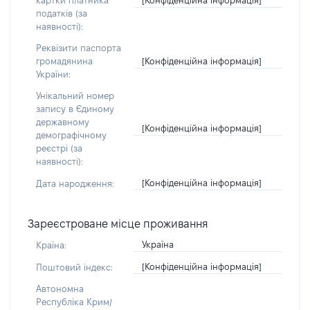
картки платника
податків (за
наявності):
Реквізити паспорта
[Конфіденційна інформація]
громадянина
України:
Унікальний номер
запису в Єдиному
державному
[Конфіденційна інформація]
демографічному
реєстрі (за
наявності):
[Конфіденційна інформація]
Дата народження:
Зареєстроване місце проживання
Україна
Країна:
[Конфіденційна інформація]
Поштовий індекс:
Автономна
Республіка Крим/