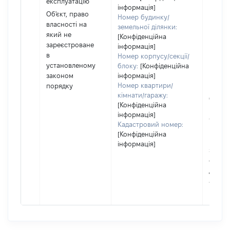
експлуатацію
перед
інформація]
Об'єкт, право
в орен
Номер будинку/
власності на
іншом
земельної ділянки:
який не
корис
[Конфіденційна
зареєстроване
незале
інформація]
в
право
Номер корпусу/секції/
установленому
підста
блоку:
[Конфіденційна
законом
інформація]
набутт
Номер квартири/
порядку
права
кімнати/гаражу:
Об'єкт
[Конфіденційна
повні
інформація]
частк
Кадастровий номер:
побуд
[Конфіденційна
матері
інформація]
за ко
суб'єк
декла
або ч
його сі