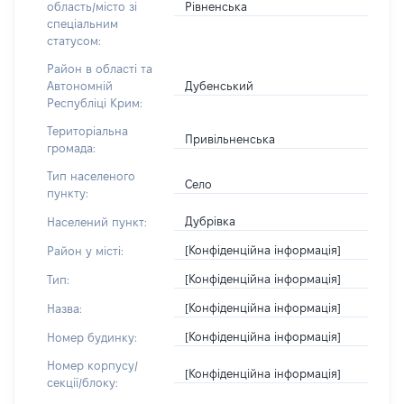
Рівненська
область/місто зі
спеціальним
статусом:
Район в області та
Дубенський
Автономній
Республіці Крим:
Територіальна
Привільненська
громада:
Тип населеного
Село
пункту:
Дубрівка
Населений пункт:
[Конфіденційна інформація]
Район у місті:
[Конфіденційна інформація]
Тип:
[Конфіденційна інформація]
Назва:
[Конфіденційна інформація]
Номер будинку:
Номер корпусу/
[Конфіденційна інформація]
секції/блоку: