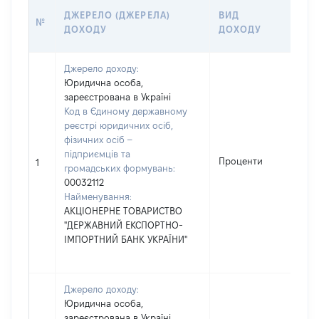
РО
ДЖЕРЕЛО (ДЖЕРЕЛА)
ВИД
№
(ВА
ДОХОДУ
ДОХОДУ
ГР
Джерело доходу:
Юридична особа,
зареєстрована в Україні
Код в Єдиному державному
реєстрі юридичних осіб,
фізичних осіб –
підприємців та
Проценти
1414
1
громадських формувань:
00032112
Найменування:
АКЦІОНЕРНЕ ТОВАРИСТВО
"ДЕРЖАВНИЙ ЕКСПОРТНО-
ІМПОРТНИЙ БАНК УКРАЇНИ"
Джерело доходу:
Юридична особа,
зареєстрована в Україні