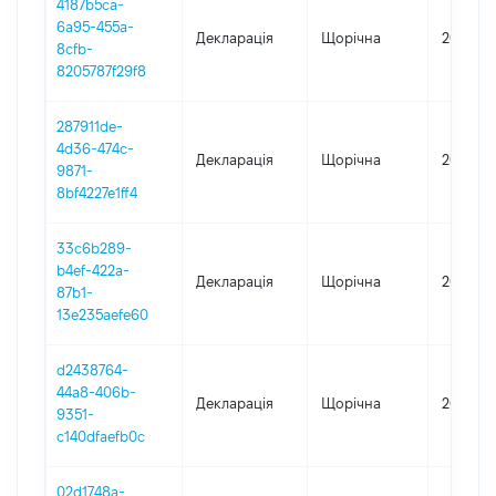
4187b5ca-
6a95-455a-
Декларація
Щорічна
2025
8cfb-
8205787f29f8
287911de-
4d36-474c-
Декларація
Щорічна
2024
9871-
8bf4227e1ff4
33c6b289-
b4ef-422a-
Декларація
Щорічна
2023
87b1-
13e235aefe60
d2438764-
44a8-406b-
Декларація
Щорічна
2022
9351-
c140dfaefb0c
02d1748a-