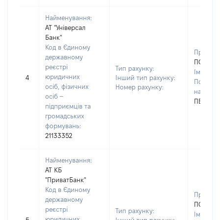
Найменування:
АТ "Універсал
Банк"
Код в Єдиному
Прізвищ
державному
ПОЛЯКО
реєстрі
Тип рахунку:
Ім'я:
ІН
юридичних
4
Інший тип рахунку:
По батьк
осіб, фізичних
Номер рахунку:
наявност
осіб –
ПЕТРІВН
підприємців та
громадських
формувань:
21133352
Найменування:
АТ КБ
"ПриватБанк"
Код в Єдиному
Прізвищ
державному
ПОЛЯКО
реєстрі
Тип рахунку:
Ім'я:
ІН
юридичних