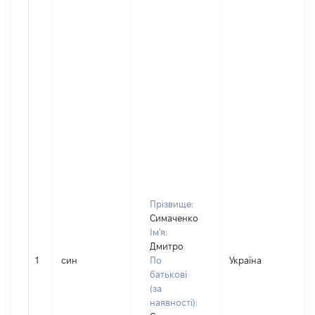
Прізвище:
Симаченко
Ім'я:
Дмитро
1
син
По
Україна
Д
батькові
(за
наявності):