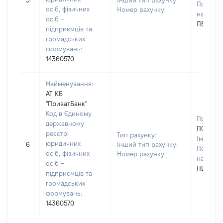
5
Інший тип рахунку:
По батьк
осіб, фізичних
Номер рахунку:
наявност
осіб –
ПЕТРІВН
підприємців та
громадських
формувань:
14360570
Найменування:
АТ КБ
"ПриватБанк"
Код в Єдиному
Прізвищ
державному
ПОЛЯКО
реєстрі
Тип рахунку:
Ім'я:
ІН
юридичних
6
Інший тип рахунку:
По батьк
осіб, фізичних
Номер рахунку:
наявност
осіб –
ПЕТРІВН
підприємців та
громадських
формувань:
14360570