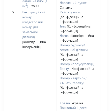
Загальна площа
Населений пункт:
2
(м
):
2500
Сичавка
[Не
2
Реєстраційний
Район у місті:
заст
[Конфіденційна
номер
інформація]
(кадастровий
Тип:
[Конфіденційна
номер для
інформація]
земельної
Назва:
[Конфіденційна
ділянки):
інформація]
[Конфіденційна
Номер будинку/
інформація]
земельної ділянки:
[Конфіденційна
інформація]
Номер корпусу/секції/
блоку:
[Конфіденційна
інформація]
Номер квартири/
кімнати/гаражу:
[Конфіденційна
інформація]
Країна:
Україна
Поштовий індекс: