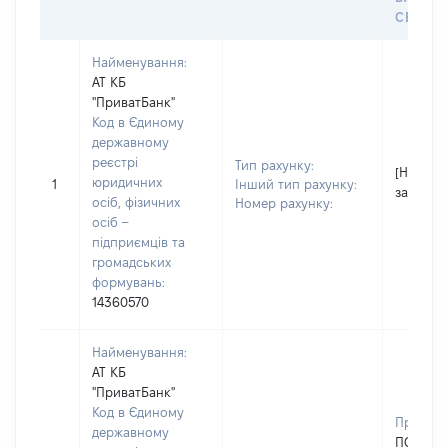
СЕЙФУ 
Найменування:
АТ КБ
"ПриватБанк"
Код в Єдиному
державному
реєстрі
Тип рахунку:
[Не
юридичних
1
Інший тип рахунку:
застосо
осіб, фізичних
Номер рахунку:
осіб –
підприємців та
громадських
формувань:
14360570
Найменування:
АТ КБ
"ПриватБанк"
Код в Єдиному
Прізвищ
державному
ПОЛЯКО