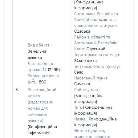
[Конфіденційна
інформація]
Автономна Республіка
Крим/область/місто зі
спеціальним статусом:
Одеська
Район в області та
Автономній Республіці
Вид об'єкта:
Крим:
Одеський
Земельна
Територіальна громада:
ділянка
Южненська
Дата набуття
Тип населеного пункту:
права:
12.12.1997
Село
Загальна площа
Населений пункт:
2
(м
):
800
Сичавка
[Не
3
Реєстраційний
Район у місті:
заст
[Конфіденційна
номер
інформація]
(кадастровий
Тип:
[Конфіденційна
номер для
інформація]
земельної
Назва:
[Конфіденційна
ділянки):
інформація]
[Конфіденційна
Номер будинку/
інформація]
земельної ділянки: