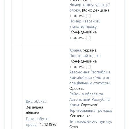
Номер корпусу/секції/
блоку:
[Конфіденційна
інформація]
Номер квартири/
кімнати/гаражу:
[Конфіденційна
інформація]
Країна:
Україна
Поштовий індекс:
[Конфіденційна
інформація]
Автономна Республіка
Крим/область/місто зі
спеціальним статусом:
Одеська
Район в області та
Автономній Республіці
Вид об'єкта:
Крим:
Одеський
Земельна
Територіальна громада:
ділянка
Южненська
Дата набуття
Тип населеного пункту:
права:
12.12.1997
Село