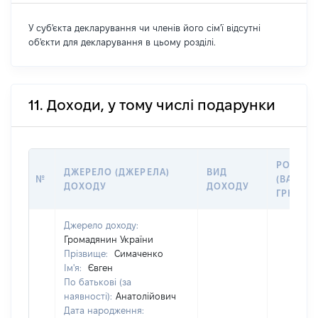
У суб'єкта декларування чи членів його сім'ї відсутні
об'єкти для декларування в цьому розділі.
11. Доходи, у тому числі подарунки
РОЗМІР
ДЖЕРЕЛО (ДЖЕРЕЛА)
ВИД
№
(ВАРТІС
ДОХОДУ
ДОХОДУ
ГРН
Джерело доходу:
Громадянин України
Прізвище:
Симаченко
Ім'я:
Євген
По батькові (за
наявності):
Анатолійович
Дата народження: