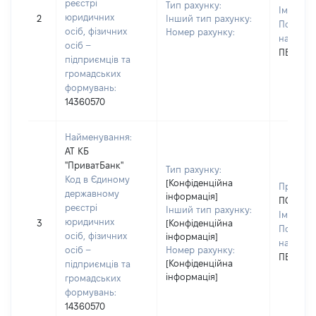
реєстрі
Тип рахунку:
Ім'я:
ІН
юридичних
2
Інший тип рахунку:
По батьк
осіб, фізичних
Номер рахунку:
наявност
осіб –
ПЕТРІВН
підприємців та
громадських
формувань:
14360570
Найменування:
АТ КБ
"ПриватБанк"
Тип рахунку:
Код в Єдиному
[Конфіденційна
Прізвищ
державному
інформація]
ПОЛЯКО
реєстрі
Інший тип рахунку:
Ім'я:
ІН
юридичних
3
[Конфіденційна
По батьк
осіб, фізичних
інформація]
наявност
осіб –
Номер рахунку:
ПЕТРІВН
[Конфіденційна
підприємців та
інформація]
громадських
формувань:
14360570