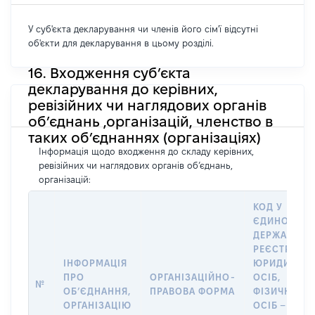
У суб'єкта декларування чи членів його сім'ї відсутні
об'єкти для декларування в цьому розділі.
16. Входження суб’єкта
декларування до керівних,
ревізійних чи наглядових органів
об’єднань ,організацій, членство в
таких об’єднаннях (організаціях)
Інформація щодо входження до складу керівних,
ревізійних чи наглядових органів об’єднань,
організацій:
КОД У
ЄДИНОМУ
ДЕРЖАВНО
РЕЄСТРІ
ІНФОРМАЦІЯ
ЮРИДИЧНИ
ПРО
ОРГАНІЗАЦІЙНО-
ОСІБ,
№
ОБʼЄДНАННЯ,
ПРАВОВА ФОРМА
ФІЗИЧНИХ
ОРГАНІЗАЦІЮ
ОСІБ –