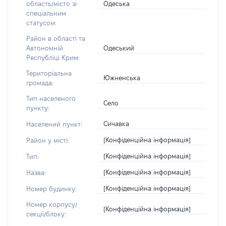
Одеська
область/місто зі
спеціальним
статусом:
Район в області та
Одеський
Автономній
Республіці Крим:
Територіальна
Южненська
громада:
Тип населеного
Село
пункту:
Сичавка
Населений пункт:
[Конфіденційна інформація]
Район у місті:
[Конфіденційна інформація]
Тип:
[Конфіденційна інформація]
Назва:
[Конфіденційна інформація]
Номер будинку:
Номер корпусу/
[Конфіденційна інформація]
секції/блоку: