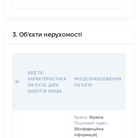
3. Об'єкти нерухомості
ВАР
ВИД ТА
ДАТ
ХАРАКТЕРИСТИКА
МІСЦЕЗНАХОДЖЕННЯ
ПРА
№
ОБʼЄКТА, ДАТА
ОБʼЄКТА
ОС
НАБУТТЯ ПРАВА
ГР
ОЦІ
Країна:
Україна
Поштовий індекс:
[Конфіденційна
інформація]