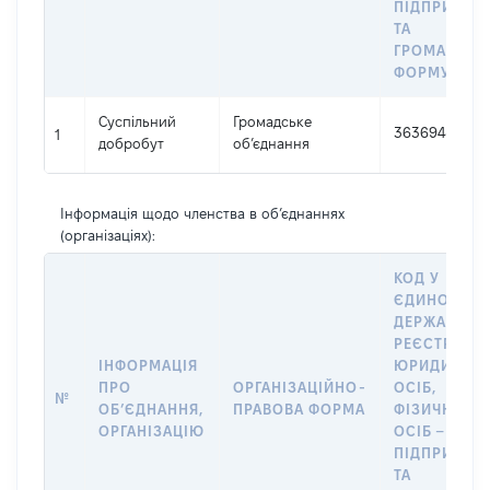
ПІДПРИЄМЦ
ТА
ГРОМАДСЬК
ФОРМУВАН
Суспільний
Громадське
36369481
1
добробут
об’єднання
Інформація щодо членства в об’єднаннях
(організаціях):
КОД У
ЄДИНОМУ
ДЕРЖАВНО
РЕЄСТРІ
ІНФОРМАЦІЯ
ЮРИДИЧНИ
ПРО
ОРГАНІЗАЦІЙНО-
ОСІБ,
№
ОБʼЄДНАННЯ,
ПРАВОВА ФОРМА
ФІЗИЧНИХ
ОРГАНІЗАЦІЮ
ОСІБ –
ПІДПРИЄМЦ
ТА