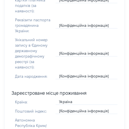
картки платника
податків (за
наявності):
Реквізити паспорта
[Конфіденційна інформація]
громадянина
України:
Унікальний номер
запису в Єдиному
державному
[Конфіденційна інформація]
демографічному
реєстрі (за
наявності):
[Конфіденційна інформація]
Дата народження:
Зареєстроване місце проживання
Україна
Країна:
[Конфіденційна інформація]
Поштовий індекс:
Автономна
Республіка Крим/