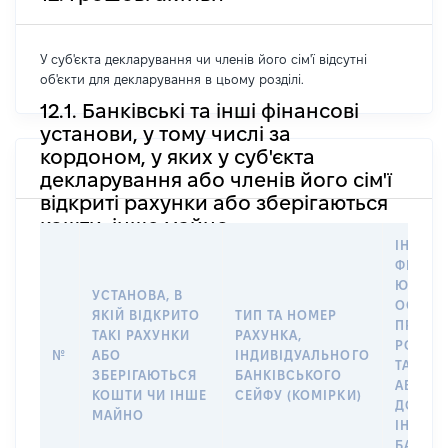
У суб'єкта декларування чи членів його сім'ї відсутні
об'єкти для декларування в цьому розділі.
12.1. Банківські та інші фінансові
установи, у тому числі за
кордоном, у яких у суб'єкта
декларування або членів його сім'ї
відкриті рахунки або зберігаються
кошти, інше майно
ІНФОР
ФІЗИЧН
ЮРИДИ
УСТАНОВА, В
ОСОБУ,
ЯКІЙ ВІДКРИТО
ТИП ТА НОМЕР
ПРАВО
ТАКІ РАХУНКИ
РАХУНКА,
РОЗПО
№
АБО
ІНДИВІДУАЛЬНОГО
ТАКИМ
ЗБЕРІГАЮТЬСЯ
БАНКІВСЬКОГО
АБО М
КОШТИ ЧИ ІНШЕ
СЕЙФУ (КОМІРКИ)
ДО
МАЙНО
ІНДИВ
БАНКІ