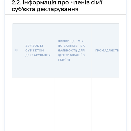
2.2. Інформація про членів сім'ї
суб'єкта декларування
П
І
Б
ПРІЗВИЩЕ, ІМʼЯ,
І
ЗВʼЯЗОК ІЗ
ПО БАТЬКОВІ (ЗА
№
СУБʼЄКТОМ
НАЯВНОСТІ) ДЛЯ
ГРОМАДЯНСТВО
У
ДЕКЛАРУВАННЯ
ІДЕНТИФІКАЦІЇ В
Д
УКРАЇНІ