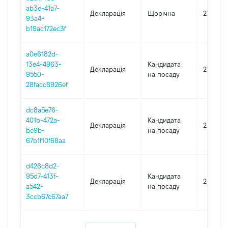
ab3e-41a7-
Декларація
Щорічна
2020
93a4-
b19ac172ec3f
a0e6182d-
13e4-4963-
Кандидата
Декларація
2019
9550-
на посаду
28facc8926ef
dc8a5e76-
401b-472a-
Кандидата
Декларація
2019
be9b-
на посаду
67b1f10f68aa
d426c8d2-
95d7-413f-
Кандидата
Декларація
2017
a542-
на посаду
3ccb67c67aa7