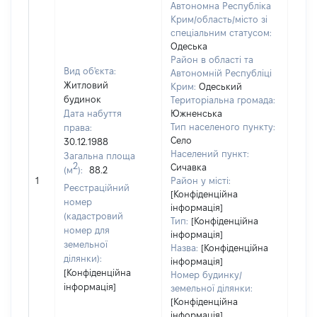
Автономна Республіка
Крим/область/місто зі
спеціальним статусом:
Одеська
Район в області та
Вид об'єкта:
Автономній Республіці
Житловий
Крим:
Одеський
будинок
Територіальна громада:
Дата набуття
Южненська
Тип населеного пункту:
права:
Село
30.12.1988
Населений пункт:
Загальна площа
2
Сичавка
(м
):
88.2
[Не
1
Район у місті:
заст
Реєстраційний
[Конфіденційна
номер
інформація]
(кадастровий
Тип:
[Конфіденційна
номер для
інформація]
земельної
Назва:
[Конфіденційна
ділянки):
інформація]
[Конфіденційна
Номер будинку/
інформація]
земельної ділянки:
[Конфіденційна
інформація]