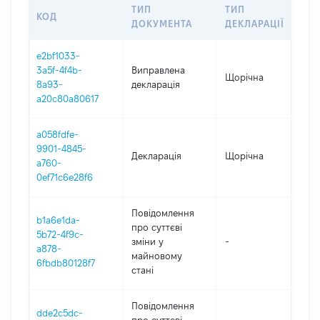
ТИП
ТИП
КОД
ПЕ
ДОКУМЕНТА
ДЕКЛАРАЦІЇ
e2bf1033-
3a5f-4f4b-
Виправлена
Щорічна
202
8a93-
декларація
a20c80a80617
a058fdfe-
9901-4845-
Декларація
Щорічна
202
a760-
0ef71c6e28f6
Повідомлення
b1a6e1da-
про суттєві
5b72-4f9c-
зміни y
-
202
a878-
майновому
6fbdb80128f7
стані
Повідомлення
dde2c5dc-