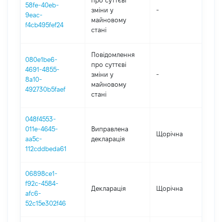
про суттєві
58fe-40eb-
зміни y
-
202
9eac-
майновому
f4cb495fef24
стані
Повідомлення
080e1be6-
про суттєві
4691-4855-
зміни y
-
202
8a10-
майновому
492730b5faef
стані
048f4553-
011e-4645-
Виправлена
Щорічна
202
aa5c-
декларація
112cddbeda61
06898ce1-
f92c-4584-
Декларація
Щорічна
202
afc6-
52c15e302f46