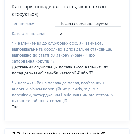
Категорія посади (заповніть, якщо це вас
стосується):
Посада державної служби
Тип посади:
Б
Категорія посади:
Чи належите ви до службових осіб, які займають
відповідальне та особливо відповідальне становище,
відповідно до статті 50 Закону України “Про
запобігання корупції”?
Державний службовець, посада якого належить до
посад державної служби категорії 'А' або 'Б'
Чи належить Ваша посада до посад, пов'язаних з
високим рівнем корупційних ризиків, згідно з
переліком, затвердженим Національним агентством з
питань запобігання корупції?
Так
2.2. Інформація про членів сім'ї