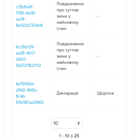
Повідомлення
c15b8a8f-
про суттєві
7158-4a06-
зміни y
-
202
aa78-
майновому
8e522d7334d6
стані
Повідомлення
6c28b129-
про суттєві
aa28-4617-
зміни y
-
202
b602-
майновому
5a0321823112
стані
4e79992e-
d942-466b-
Декларація
Щорічна
202
8c4b-
93b581ad3965
1 - 10 з 26