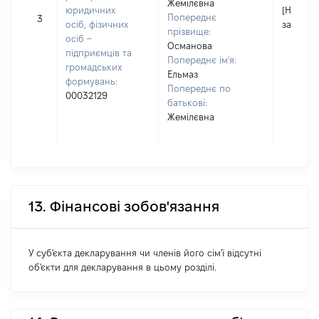
Жемілєвна
юридичних
[Не
Попереднє
3
осіб, фізичних
застосо
прізвище:
осіб –
Османова
підприємців та
Попереднє ім'я:
громадських
Ельмаз
формувань:
Попереднє по
00032129
батькові:
Жемілєвна
13. Фінансові зобов'язання
У суб'єкта декларування чи членів його сім'ї відсутні
об'єкти для декларування в цьому розділі.