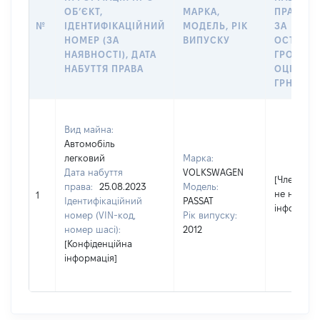
ОБʼЄКТ,
МАРКА,
ПРАВА А
№
ІДЕНТИФІКАЦІЙНИЙ
МОДЕЛЬ, РІК
ЗА
НОМЕР (ЗА
ВИПУСКУ
ОСТАНН
НАЯВНОСТІ), ДАТА
ГРОШО
НАБУТТЯ ПРАВА
ОЦІНКОЮ
ГРН
Вид майна:
Автомобіль
легковий
Марка:
Дата набуття
VOLKSWAGEN
[Член сім'ї
права:
25.08.2023
Модель:
не надав
1
Ідентифікаційний
PASSAT
інформаці
номер (VIN-код,
Рік випуску:
номер шасі):
2012
[Конфіденційна
інформація]