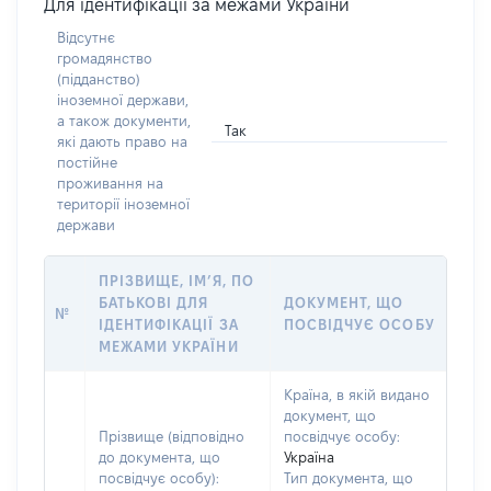
Для ідентифікації за межами України
Відсутнє
громадянство
(підданство)
іноземної держави,
а також документи,
Так
які дають право на
постійне
проживання на
території іноземної
держави
ПРІЗВИЩЕ, ІМ’Я, ПО
БАТЬКОВІ ДЛЯ
ДОКУМЕНТ, ЩО
№
ІДЕНТИФІКАЦІЇ ЗА
ПОСВІДЧУЄ ОСОБУ
МЕЖАМИ УКРАЇНИ
Країна, в якій видано
документ, що
Прізвище (відповідно
посвідчує особу:
до документа, що
Україна
посвідчує особу):
Тип документа, що