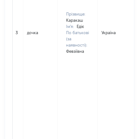
Прізвище:
Каракаш
Ім'я:
Едіє
3
дочка
По батькові
Україна
(за
наявності):
Февзіївна