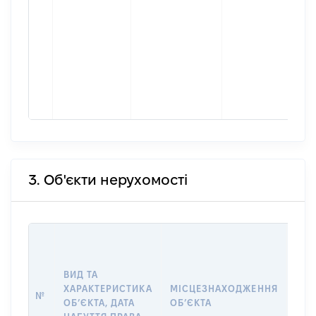
3. Об'єкти нерухомості
ВАР
ДАТ
НАБ
ВИД ТА
ПРА
ХАРАКТЕРИСТИКА
МІСЦЕЗНАХОДЖЕННЯ
№
ЗА
ОБʼЄКТА, ДАТА
ОБʼЄКТА
ОС