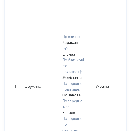
Прізвище:
Каракаш
Ім'я:
Ельмаз
По батькові
(за
наявності):
Жемілєвна
Попереднє
1
дружина
Україна
прізвище:
Османова
Попереднє
ім'я:
Ельмаз
Попереднє
по
батькові: