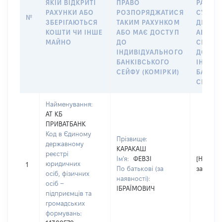
ЯКІЙ ВІДКРИТІ
ПРАВО
РАХУНО
РАХУНКИ АБО
РОЗПОРЯДЖАТИСЯ
СУБ’ЄК
№
ЗБЕРІГАЮТЬСЯ
ТАКИМ РАХУНКОМ
ДЕКЛА
КОШТИ ЧИ ІНШЕ
АБО МАЄ ДОСТУП
АБО ЧЛ
МАЙНО
ДО
СІМ’Ї 
ІНДИВІДУАЛЬНОГО
ДОГОВ
БАНКІВСЬКОГО
ІНДИВ
СЕЙФУ (КОМІРКИ)
БАНКІ
СЕЙФУ 
Найменування:
АТ КБ
ПРИВАТБАНК
Код в Єдиному
Прізвище:
державному
КАРАКАШ
реєстрі
Ім'я:
ФЕВЗІ
[Не
юридичних
1
По батькові (за
застосо
осіб, фізичних
наявності):
осіб –
ІБРАЇМОВИЧ
підприємців та
громадських
формувань: