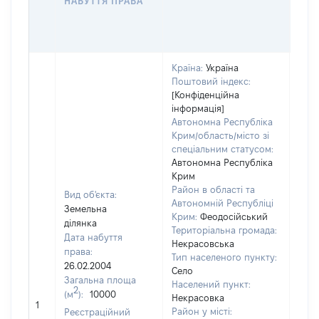
НАБУТТЯ ПРАВА
ГР
ОЦІ
ГРН
Країна:
Україна
Поштовий індекс:
[Конфіденційна
інформація]
Автономна Республіка
Крим/область/місто зі
спеціальним статусом:
Автономна Республіка
Крим
Район в області та
Вид об'єкта:
Автономній Республіці
Земельна
Крим:
Феодосійський
ділянка
Територіальна громада:
Дата набуття
Некрасовська
права:
Тип населеного пункту:
26.02.2004
Село
Загальна площа
Населений пункт:
2
(м
):
10000
Некрасовка
[Не 
1
Район у місті:
Реєстраційний