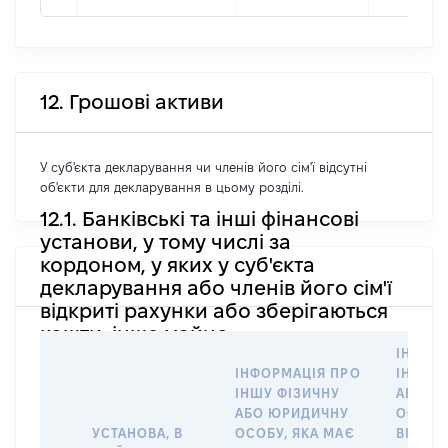
12. Грошові активи
У суб'єкта декларування чи членів його сім'ї відсутні
об'єкти для декларування в цьому розділі.
12.1. Банківські та інші фінансові
установи, у тому числі за
кордоном, у яких у суб'єкта
декларування або членів його сім'ї
відкриті рахунки або зберігаються
кошти, інше майно
ІНФОР
ІНФОРМАЦІЯ ПРО
ІНШУ 
ІНШУ ФІЗИЧНУ
АБО Ю
АБО ЮРИДИЧНУ
ОСОБУ,
УСТАНОВА, В
ОСОБУ, ЯКА МАЄ
ВІДКР