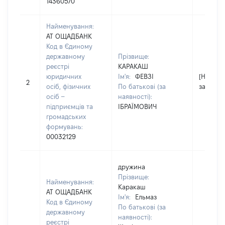
14360570
Найменування:
АТ ОЩАДБАНК
Код в Єдиному
державному
Прізвище:
реєстрі
КАРАКАШ
юридичних
Ім'я:
ФЕВЗІ
[Не
2
осіб, фізичних
По батькові (за
застосо
осіб –
наявності):
підприємців та
ІБРАЇМОВИЧ
громадських
формувань:
00032129
дружина
Прізвище:
Найменування:
Каракаш
АТ ОЩАДБАНК
Ім'я:
Ельмаз
Код в Єдиному
По батькові (за
державному
наявності):
реєстрі