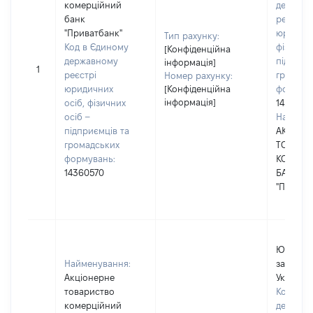
комерційний
держав
банк
реєстрі
"Приватбанк"
юридичн
Тип рахунку:
Код в Єдиному
фізичних
[Конфіденційна
державному
підприє
інформація]
1
реєстрі
громадс
Номер рахунку:
юридичних
[Конфіденційна
формува
інформація]
осіб, фізичних
1436057
осіб –
Наймену
підприємців та
АКЦІОН
громадських
ТОВАРИ
формувань:
КОМЕРЦ
14360570
БАНК
"ПРИВАТ
Юридичн
Найменування:
зареєст
Акціонерне
Україні
товариство
Код в Є
комерційний
держав