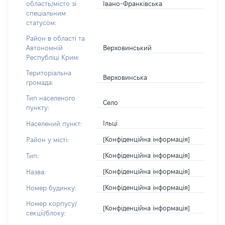
Івано-Франківська
область/місто зі
спеціальним
статусом:
Район в області та
Верховинський
Автономній
Республіці Крим:
Територіальна
Верховинська
громада:
Тип населеного
Село
пункту:
Ільці
Населений пункт:
[Конфіденційна інформація]
Район у місті:
[Конфіденційна інформація]
Тип:
[Конфіденційна інформація]
Назва:
[Конфіденційна інформація]
Номер будинку:
Номер корпусу/
[Конфіденційна інформація]
секції/блоку: