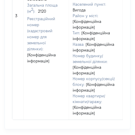
Населений пункт:
Загальна площа
2
Вигода
(м
):
2120
[Не
3
Район у місті:
заст
Реєстраційний
[Конфіденційна
номер
інформація]
(кадастровий
Тип:
[Конфіденційна
номер для
інформація]
земельної
Назва:
[Конфіденційна
ділянки):
інформація]
[Конфіденційна
Номер будинку/
інформація]
земельної ділянки:
[Конфіденційна
інформація]
Номер корпусу/секції/
блоку:
[Конфіденційна
інформація]
Номер квартири/
кімнати/гаражу:
[Конфіденційна
інформація]