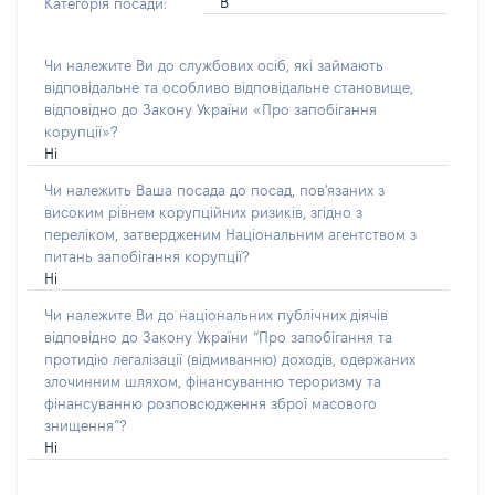
В
Категорія посади:
Чи належите Ви до службових осіб, які займають
відповідальне та особливо відповідальне становище,
відповідно до Закону України «Про запобігання
корупції»?
Ні
Чи належить Ваша посада до посад, пов'язаних з
високим рівнем корупційних ризиків, згідно з
переліком, затвердженим Національним агентством з
питань запобігання корупції?
Ні
Чи належите Ви до національних публічних діячів
відповідно до Закону України “Про запобігання та
протидію легалізації (відмиванню) доходів, одержаних
злочинним шляхом, фінансуванню тероризму та
фінансуванню розповсюдження зброї масового
знищення”?
Ні