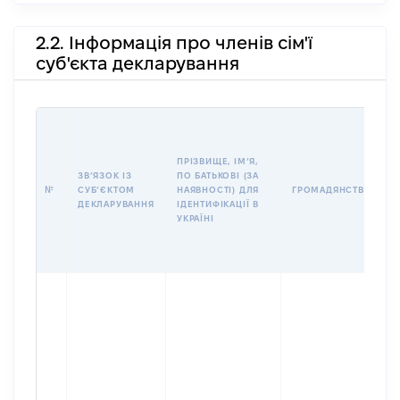
2.2. Інформація про членів сім'ї
суб'єкта декларування
І
ПРІЗВИЩЕ, ІМʼЯ,
ЗВʼЯЗОК ІЗ
ПО БАТЬКОВІ (ЗА
№
СУБʼЄКТОМ
НАЯВНОСТІ) ДЛЯ
ГРОМАДЯНСТВО
ДЕКЛАРУВАННЯ
ІДЕНТИФІКАЦІЇ В
УКРАЇНІ