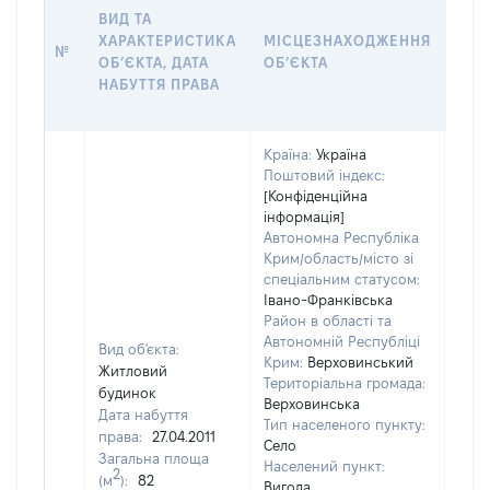
ВИД ТА
ДАТ
ХАРАКТЕРИСТИКА
МІСЦЕЗНАХОДЖЕННЯ
ПРА
№
ОБʼЄКТА, ДАТА
ОБʼЄКТА
ОС
НАБУТТЯ ПРАВА
ГР
ОЦІ
Країна:
Україна
Поштовий індекс:
[Конфіденційна
інформація]
Автономна Республіка
Крим/область/місто зі
спеціальним статусом:
Івано-Франківська
Район в області та
Автономній Республіці
Вид об'єкта:
Крим:
Верховинський
Житловий
Територіальна громада:
будинок
Верховинська
Дата набуття
Тип населеного пункту:
права:
27.04.2011
Село
Загальна площа
Населений пункт:
2
(м
):
82
Вигода