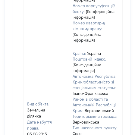
інформація]
Номер корпусу/секції/
блоку:
[Конфіденційна
інформація]
Номер квартири/
кімнати/гаражу:
[Конфіденційна
інформація]
Країна:
Україна
Поштовий індекс:
[Конфіденційна
інформація]
Автономна Республіка
Крим/область/місто зі
спеціальним статусом:
Івано-Франківська
Район в області та
Вид об'єкта:
Автономній Республіці
Земельна
Крим:
Верховинський
ділянка
Територіальна громада:
Дата набуття
Верховинська
Тип населеного пункту:
права:
Село
03.06.2015