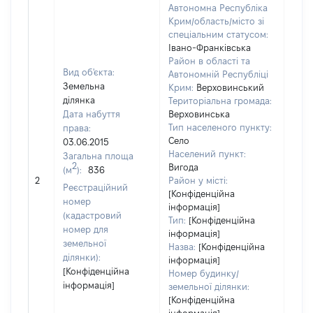
Автономна Республіка
Крим/область/місто зі
спеціальним статусом:
Івано-Франківська
Район в області та
Вид об'єкта:
Автономній Республіці
Земельна
Крим:
Верховинський
ділянка
Територіальна громада:
Дата набуття
Верховинська
Тип населеного пункту:
права:
Село
03.06.2015
Населений пункт:
Загальна площа
2
Вигода
(м
):
836
[Не
2
Район у місті:
заст
Реєстраційний
[Конфіденційна
номер
інформація]
(кадастровий
Тип:
[Конфіденційна
номер для
інформація]
земельної
Назва:
[Конфіденційна
ділянки):
інформація]
[Конфіденційна
Номер будинку/
інформація]
земельної ділянки:
[Конфіденційна