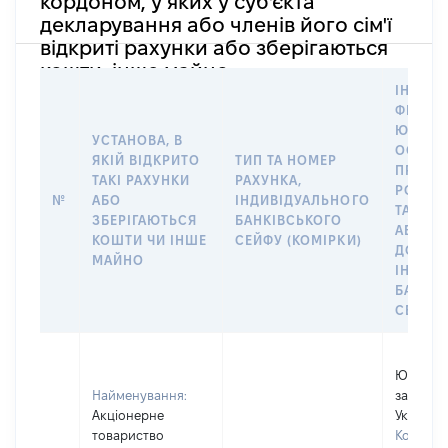
кордоном, у яких у суб'єкта
декларування або членів його сім'ї
відкриті рахунки або зберігаються
кошти, інше майно
ІНФОР
ФІЗИЧН
ЮРИДИ
УСТАНОВА, В
ОСОБУ,
ЯКІЙ ВІДКРИТО
ТИП ТА НОМЕР
ПРАВО
ТАКІ РАХУНКИ
РАХУНКА,
РОЗПО
№
АБО
ІНДИВІДУАЛЬНОГО
ТАКИМ
ЗБЕРІГАЮТЬСЯ
БАНКІВСЬКОГО
АБО М
КОШТИ ЧИ ІНШЕ
СЕЙФУ (КОМІРКИ)
ДО
МАЙНО
ІНДИВ
БАНКІ
СЕЙФУ 
Юридичн
Найменування:
зареєст
Акціонерне
Україні
товариство
Код в Є