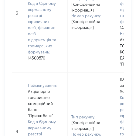
Код в Єдиному
фізичних
[Конфіденційна
державному
підприє
інформація]
3
реєстрі
громадс
Номер рахунку:
юридичних
[Конфіденційна
формува
інформація]
осіб, фізичних
1436057
осіб –
Наймену
підприємців та
АКЦІОН
громадських
ТОВАРИ
формувань:
КОМЕРЦ
14360570
БАНК
"ПРИВАТ
Юридичн
Найменування:
зареєст
Акціонерне
Україні
товариство
Код в Є
комерційний
держав
банк
реєстрі
"Приватбанк"
юридичн
Тип рахунку:
Код в Єдиному
фізичних
[Конфіденційна
державному
підприє
інформація]
4
реєстрі
громадс
Номер рахунку: