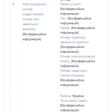
[Не
1
Реєстраційний
Район у місті:
заст
[Конфіденційна
номер
інформація]
(кадастровий
Тип:
[Конфіденційна
номер для
інформація]
земельної
Назва:
[Конфіденційна
ділянки):
інформація]
[Конфіденційна
Номер будинку/
інформація]
земельної ділянки:
[Конфіденційна
інформація]
Номер корпусу/секції/
блоку:
[Конфіденційна
інформація]
Номер квартири/
кімнати/гаражу:
[Конфіденційна
інформація]
Країна:
Україна
Поштовий індекс:
[Конфіденційна
інформація]