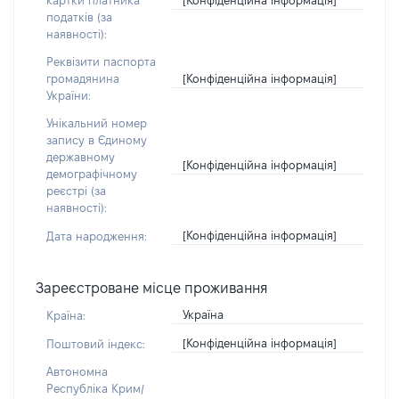
картки платника
податків (за
наявності):
Реквізити паспорта
[Конфіденційна інформація]
громадянина
України:
Унікальний номер
запису в Єдиному
державному
[Конфіденційна інформація]
демографічному
реєстрі (за
наявності):
[Конфіденційна інформація]
Дата народження:
Зареєстроване місце проживання
Україна
Країна:
[Конфіденційна інформація]
Поштовий індекс:
Автономна
Республіка Крим/