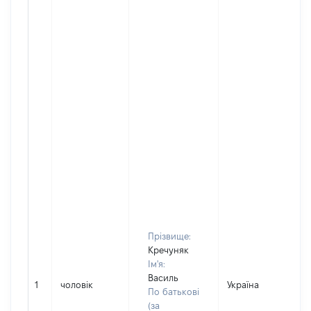
Прізвище:
Кречуняк
Ім'я:
Василь
1
чоловік
Україна
По батькові
(за