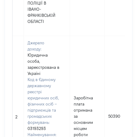
ПОЛІЦІЇ В
ІВАНО-
ФРАНКІВСЬКІЙ
ОБЛАСТІ
Джерело
доходу:
Юридична
особа,
зареєстрована в
Україні
Код в Єдиному
державному
реєстрі
юридичних осіб,
Заробітна
фізичних осіб –
плата
підприємців та
отримана
громадських
за
50390
2
формувань:
основним
03193293
місцем
Найменування:
роботи