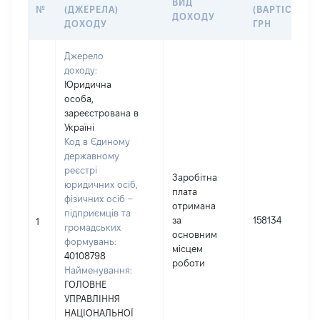
ВИД
№
(ДЖЕРЕЛА)
(ВАРТІСТЬ),
ДОХОДУ
ДОХОДУ
ГРН
Джерело
доходу:
Юридична
особа,
зареєстрована в
Україні
Код в Єдиному
державному
реєстрі
Заробітна
юридичних осіб,
плата
фізичних осіб –
отримана
підприємців та
за
158134
1
громадських
основним
формувань:
місцем
40108798
роботи
Найменування:
ГОЛОВНЕ
УПРАВЛІННЯ
НАЦІОНАЛЬНОЇ