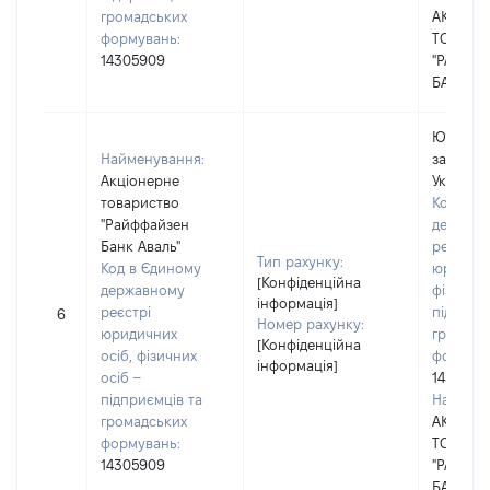
громадських
АКЦІОН
формувань:
ТОВАРИ
14305909
"РАЙФФ
БАНК"
Юридичн
Найменування:
зареєст
Акціонерне
Україні
товариство
Код в Є
"Райффайзен
держав
Банк Аваль"
реєстрі
Тип рахунку:
Код в Єдиному
юридичн
[Конфіденційна
державному
фізичних
інформація]
реєстрі
підприє
6
Номер рахунку:
юридичних
громадс
[Конфіденційна
осіб, фізичних
формува
інформація]
осіб –
1430590
підприємців та
Наймену
громадських
АКЦІОН
формувань:
ТОВАРИ
14305909
"РАЙФФ
БАНК"