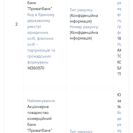
банк
реєстрі
"Приватбанк"
юридичн
Тип рахунку:
Код в Єдиному
фізичних
[Конфіденційна
державному
підприє
інформація]
2
реєстрі
громадс
Номер рахунку:
юридичних
[Конфіденційна
формува
інформація]
осіб, фізичних
1436057
осіб –
Наймену
підприємців та
АКЦІОН
громадських
ТОВАРИ
формувань:
КОМЕРЦ
14360570
БАНК
"ПРИВАТ
Юридичн
Найменування:
зареєст
Акціонерне
Україні
товариство
Код в Є
комерційний
держав
банк
реєстрі
"Приватбанк"
юридичн
Тип рахунку: