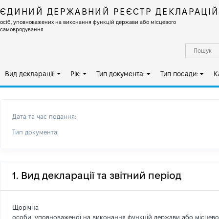
ЄДИНИЙ ДЕРЖАВНИЙ РЕЄСТР ДЕКЛАРАЦІ
осіб, уповноважених на виконання функцій держави або місцевого
самоврядування
Вид декларації:
Рік:
Тип документа:
Тип посади:
К
Дата та час подання:
Тип документа:
1. Вид декларації та звітний період
Щорічна
особи, уповноваженої на виконання функцій держави або місцев