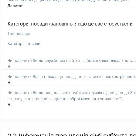
Депутат
Категорія посади (заповніть, якщо це вас стосується):
Тип посади:
Категорія посади:
Чи належите Ви до службових осіб, які займають відповідальне та
Ні
Чи належить Ваша посада до посад, пов'язаних з високим рівнем к
Ні
Чи належите Ви до національних публічних діячів відповідно до З
фінансуванню розповсюдження зброї масового знищення"?
Ні
2.2. Інформація про членів сім'ї суб'єкта 