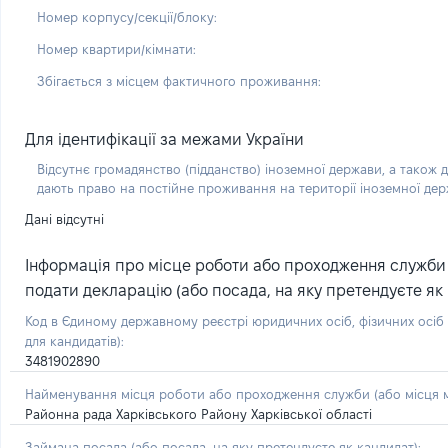
Номер корпусу/секції/блоку:
Номер квартири/кімнати:
Збігається з місцем фактичного проживання:
Для ідентифікації за межами України
Відсутнє громадянство (підданство) іноземної держави, а також д
дають право на постійне проживання на території іноземної де
Дані відсутні
Інформація про місце роботи або проходження служби (
подати декларацію (або посада, на яку претендуєте як 
Код в Єдиному державному реєстрі юридичних осіб, фізичних осі
для кандидатів):
3481902890
Найменування місця роботи або проходження служби (або місця м
Районна рада Харківського Району Харківської області
Займана посада
(або посада, на яку претендуєте як кандидат)
: