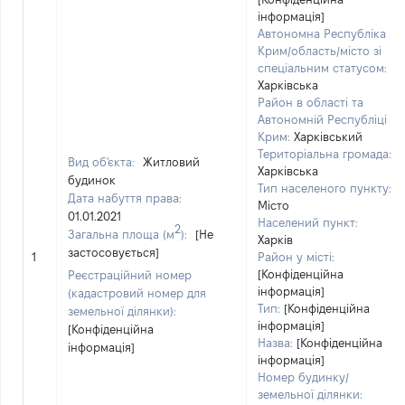
інформація]
Автономна Республіка
Крим/область/місто зі
спеціальним статусом:
Харківська
Район в області та
Автономній Республіці
Крим:
Харківський
Територіальна громада:
Вид об'єкта:
Житловий
Харківська
будинок
Тип населеного пункту:
Дата набуття права:
Місто
01.01.2021
Населений пункт:
2
Загальна площа (м
):
[Не
Харків
застосовується]
1
Район у місті:
[Конфіденційна
Реєстраційний номер
інформація]
(кадастровий номер для
Тип:
[Конфіденційна
земельної ділянки):
інформація]
[Конфіденційна
Назва:
[Конфіденційна
інформація]
інформація]
Номер будинку/
земельної ділянки: