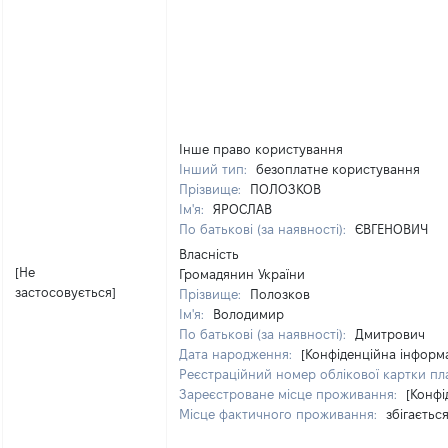
Інше право користування
Інший тип:
безоплатне користування
Прізвище:
ПОЛОЗКОВ
Ім'я:
ЯРОСЛАВ
По батькові (за наявності):
ЄВГЕНОВИЧ
Власність
[Не
Громадянин України
застосовується]
Прізвище:
Полозков
Ім'я:
Володимир
По батькові (за наявності):
Дмитрович
Дата народження:
[Конфіденційна інформа
Реєстраційний номер облікової картки пла
Зареєстроване місце проживання:
[Конфі
Місце фактичного проживання:
збігаєтьс