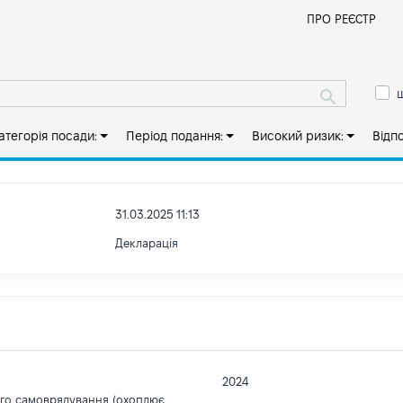
Й
ПРО РЕЄСТР
ш
атегорія посади:
Період подання:
Високий ризик:
Відп
31.03.2025 11:13
Декларація
2024
ого самоврядування (охоплює