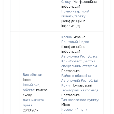
блоку:
[Конфіденційна
інформація]
Номер квартири/
кімнати/гаражу:
[Конфіденційна
інформація]
Країна:
Україна
Поштовий індекс:
[Конфіденційна
інформація]
Автономна Республіка
Крим/область/місто зі
спеціальним статусом:
Полтавська
Вид об'єкта:
Район в області та
Інше
Автономній Республіці
Інший вид
Крим:
Полтавський
об'єкта:
камера
Територіальна громада:
схову
Полтавська
Тип населеного пункту:
Дата набуття
1659
Місто
права:
Тип
Населений пункт:
26.10.2017
варт