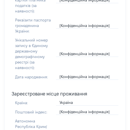
картки платника
податків (за
наявності):
Реквізити паспорта
[Конфіденційна інформація]
громадянина
України:
Унікальний номер
запису в Єдиному
державному
[Конфіденційна інформація]
демографічному
реєстрі (за
наявності):
[Конфіденційна інформація]
Дата народження:
Зареєстроване місце проживання
Україна
Країна:
[Конфіденційна інформація]
Поштовий індекс:
Автономна
Республіка Крим/