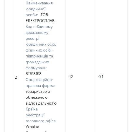
Найменування
юридичної
особи:
ТОВ
ЕЛЕКТРОСПЛАВ
Код в Єдиному
державному
реєстрі
юридичних осіб,
фізичних осіб –
підприємців та
громадських
формувань:
31758158
12
0,1
2
Організаційно-
правова форма:
товариство з
обмеженою
відповідальністю
Країна
реєстрації
головного офіса:
Україна