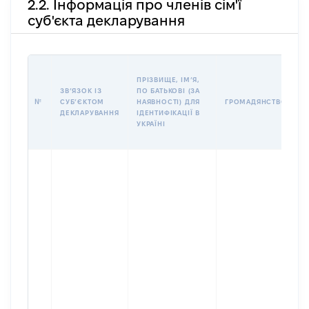
2.2. Інформація про членів сім'ї
суб'єкта декларування
П
ПРІЗВИЩЕ, ІМʼЯ,
Б
ЗВʼЯЗОК ІЗ
ПО БАТЬКОВІ (ЗА
І
№
СУБʼЄКТОМ
НАЯВНОСТІ) ДЛЯ
ГРОМАДЯНСТВО
М
ДЕКЛАРУВАННЯ
ІДЕНТИФІКАЦІЇ В
УКРАЇНІ