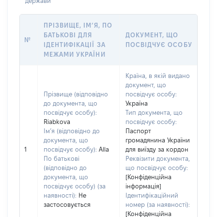
держави
ПРІЗВИЩЕ, ІМ’Я, ПО
БАТЬКОВІ ДЛЯ
ДОКУМЕНТ, ЩО
№
ІДЕНТИФІКАЦІЇ ЗА
ПОСВІДЧУЄ ОСОБУ
МЕЖАМИ УКРАЇНИ
Країна, в якій видано
документ, що
Прізвище (відповідно
посвідчує особу:
до документа, що
Україна
посвідчує особу):
Тип документа, що
Riabkova
посвідчує особу:
Ім’я (відповідно до
Паспорт
документа, що
громадянина України
1
посвідчує особу):
Alla
для виїзду за кордон
По батькові
Реквізити документа,
(відповідно до
що посвідчує особу:
документа, що
[Конфіденційна
посвідчує особу) (за
інформація]
наявності):
Не
Ідентифікаційний
застосовується
номер (за наявності):
[Конфіденційна