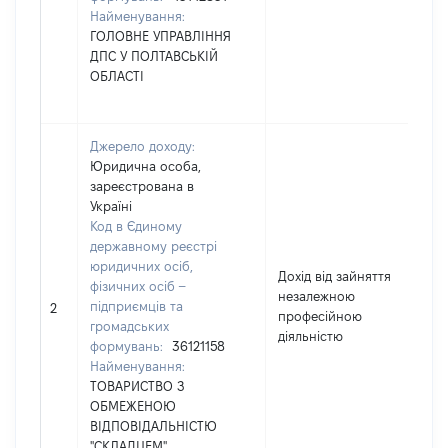
Найменування:
ГОЛОВНЕ УПРАВЛІННЯ
ДПС У ПОЛТАВСЬКІЙ
ОБЛАСТІ
Джерело доходу:
Юридична особа,
зареєстрована в
Україні
Код в Єдиному
державному реєстрі
юридичних осіб,
Дохід від зайняття
фізичних осіб –
незалежною
підприємців та
2
професійною
громадських
діяльністю
формувань:
36121158
Найменування:
ТОВАРИСТВО З
ОБМЕЖЕНОЮ
ВІДПОВІДАЛЬНІСТЮ
"СКЛАДЦЕМ"