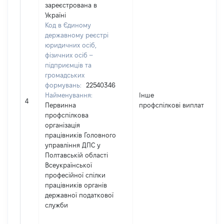
зареєстрована в
Україні
Код в Єдиному
державному реєстрі
юридичних осіб,
фізичних осіб –
підприємців та
громадських
формувань:
22540346
Найменування:
Інше
4
Первинна
профспілкові виплати
профспілкова
організація
працівників Головного
управління ДПС у
Полтавській області
Всеукраїнської
професійної спілки
працівників органів
державної податкової
служби