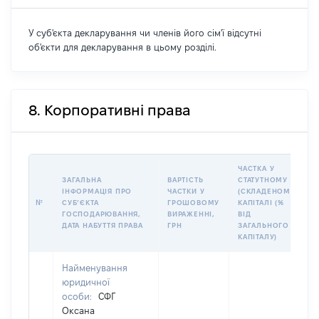
У суб'єкта декларування чи членів його сім'ї відсутні
об'єкти для декларування в цьому розділі.
8. Корпоративні права
ЧАСТКА У
ЗАГАЛЬНА
ВАРТІСТЬ
СТАТУТНОМУ
ІНФОРМАЦІЯ ПРО
ЧАСТКИ У
(СКЛАДЕНОМУ)
№
СУБʼЄКТА
ГРОШОВОМУ
КАПІТАЛІ (%
ГОСПОДАРЮВАННЯ,
ВИРАЖЕННІ,
ВІД
ДАТА НАБУТТЯ ПРАВА
ГРН
ЗАГАЛЬНОГО
КАПІТАЛУ)
Найменування
юридичної
особи:
СФГ
Оксана