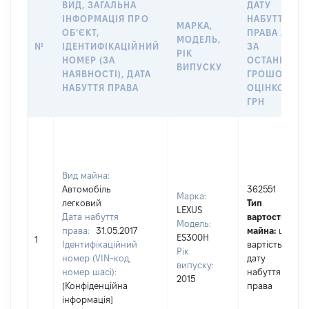
ВИД, ЗАГАЛЬНА
ДАТУ
ІНФОРМАЦІЯ ПРО
НАБУТТЯ
МАРКА,
ОБʼЄКТ,
ПРАВА АБО
МОДЕЛЬ,
№
ІДЕНТИФІКАЦІЙНИЙ
ЗА
РІК
НОМЕР (ЗА
ОСТАННЬО
ВИПУСКУ
НАЯВНОСТІ), ДАТА
ГРОШОВОЮ
НАБУТТЯ ПРАВА
ОЦІНКОЮ,
ГРН
Вид майна:
Автомобіль
362551
Марка:
легковий
Тип
LEXUS
Дата набуття
вартості
Модель:
права:
31.05.2017
майна:
це
ES300H
1
Ідентифікаційний
вартість на
Рік
номер (VIN-код,
дату
випуску:
номер шасі):
набуття
2015
[Конфіденційна
права
інформація]