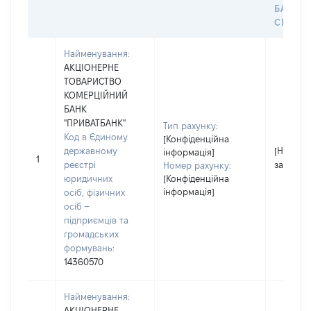
БАНКІ
СЕЙФУ 
Найменування:
АКЦІОНЕРНЕ
ТОВАРИСТВО
КОМЕРЦІЙНИЙ
БАНК
"ПРИВАТБАНК"
Тип рахунку:
Код в Єдиному
[Конфіденційна
державному
[Не
інформація]
1
реєстрі
застосо
Номер рахунку:
юридичних
[Конфіденційна
інформація]
осіб, фізичних
осіб –
підприємців та
громадських
формувань:
14360570
Найменування:
АКЦІОНЕРНЕ