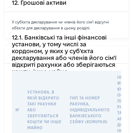
12. Грошові активи
У суб'єкта декларування чи членів його сім'ї відсутні
об'єкти для декларування в цьому розділі.
12.1. Банківські та інші фінансові
установи, у тому числі за
кордоном, у яких у суб'єкта
декларування або членів його сім'ї
відкриті рахунки або зберігаються
кошти, інше майно
ІНФОР
ФІЗИЧН
ЮРИДИ
УСТАНОВА, В
ОСОБУ,
ЯКІЙ ВІДКРИТО
ТИП ТА НОМЕР
ПРАВО
ТАКІ РАХУНКИ
РАХУНКА,
РОЗПО
№
АБО
ІНДИВІДУАЛЬНОГО
ТАКИМ
ЗБЕРІГАЮТЬСЯ
БАНКІВСЬКОГО
АБО М
КОШТИ ЧИ ІНШЕ
СЕЙФУ (КОМІРКИ)
ДО
МАЙНО
ІНДИВ