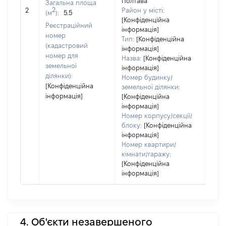
Полтава
Загальна площа
обʼє
2
2
Район у місті:
(м
):
5.5
варт
[Конфіденційна
дату
Реєстраційний
інформація]
набу
номер
Тип:
[Конфіденційна
пра
(кадастровий
інформація]
номер для
Назва:
[Конфіденційна
земельної
інформація]
ділянки):
Номер будинку/
[Конфіденційна
земельної ділянки:
інформація]
[Конфіденційна
інформація]
Номер корпусу/секції/
блоку:
[Конфіденційна
інформація]
Номер квартири/
кімнати/гаражу:
[Конфіденційна
інформація]
4. Об'єкти незавершеного