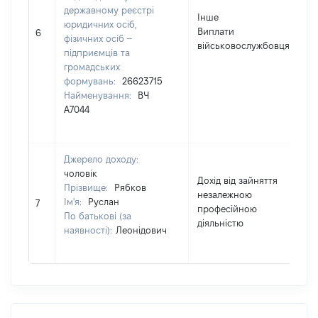
державному реєстрі
Інше
юридичних осіб,
Виплати
6
фізичних осіб –
військовослужбовцям
підприємців та
громадських
формувань:
26623715
Найменування:
ВЧ
А7044
Джерело доходу:
чоловік
Дохід від зайняття
Прізвище:
Рябков
незалежною
Ім'я:
Руслан
7
професійною
По батькові (за
діяльністю
наявності):
Леонідович