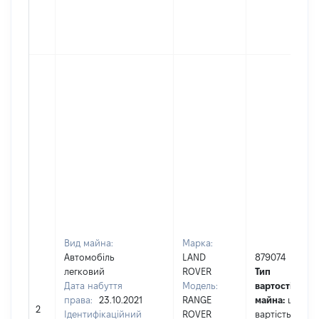
Вид майна:
Марка:
Автомобіль
LAND
879074
легковий
ROVER
Тип
Дата набуття
Модель:
вартості
права:
23.10.2021
RANGE
майна:
це
2
Ідентифікаційний
ROVER
вартість на