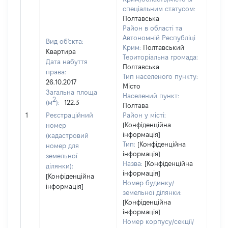
спеціальним статусом:
Полтавська
Район в області та
Автономній Республіці
Вид об'єкта:
Крим:
Полтавський
Квартира
Територіальна громада:
Дата набуття
Полтавська
права:
Тип населеного пункту:
9172
26.10.2017
Місто
Тип
Загальна площа
Населений пункт:
варт
2
(м
):
122.3
Полтава
обʼє
1
Реєстраційний
Район у місті:
варт
[Конфіденційна
номер
дату
інформація]
(кадастровий
набу
Тип:
[Конфіденційна
номер для
пра
інформація]
земельної
Назва:
[Конфіденційна
ділянки):
інформація]
[Конфіденційна
Номер будинку/
інформація]
земельної ділянки:
[Конфіденційна
інформація]
Номер корпусу/секції/