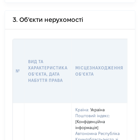
3. Об'єкти нерухомості
ВАР
ДАТ
НАБ
ВИД ТА
ПРА
ХАРАКТЕРИСТИКА
МІСЦЕЗНАХОДЖЕННЯ
№
ЗА
ОБʼЄКТА, ДАТА
ОБʼЄКТА
ОС
НАБУТТЯ ПРАВА
ГР
ОЦІ
ГРН
Країна:
Україна
Поштовий індекс:
[Конфіденційна
інформація]
Автономна Республіка
Крим/область/місто зі