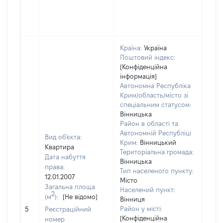
Країна:
Україна
Поштовий індекс:
[Конфіденційна
інформація]
Автономна Республіка
Крим/область/місто зі
спеціальним статусом:
Вінницька
Район в області та
Автономній Республіці
Вид об'єкта:
Крим:
Вінницький
Квартира
Територіальна громада:
Дата набуття
Вінницька
права:
Тип населеного пункту:
12.01.2007
Місто
Загальна площа
Населений пункт:
2
(м
):
[Не відомо]
Вінниця
[Не
Район у місті:
5
Реєстраційний
заст
[Конфіденційна
номер