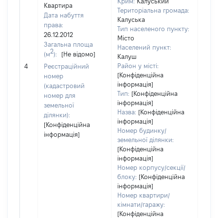
Крим:
Калуський
Квартира
Територіальна громада:
Дата набуття
Калуська
права:
Тип населеного пункту:
26.12.2012
Місто
Загальна площа
Населений пункт:
2
(м
):
[Не відомо]
Калуш
[Не 
Район у місті:
4
Реєстраційний
[Конфіденційна
номер
інформація]
(кадастровий
Тип:
[Конфіденційна
номер для
інформація]
земельної
Назва:
[Конфіденційна
ділянки):
інформація]
[Конфіденційна
Номер будинку/
інформація]
земельної ділянки:
[Конфіденційна
інформація]
Номер корпусу/секції/
блоку:
[Конфіденційна
інформація]
Номер квартири/
кімнати/гаражу:
[Конфіденційна