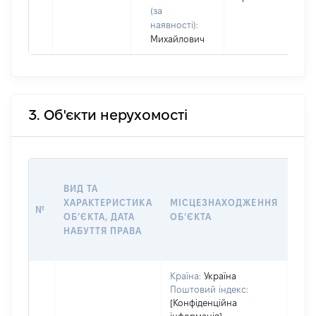
(за
наявності):
Михайлович
3. Об'єкти нерухомості
ВАР
ВИД ТА
ДАТ
ХАРАКТЕРИСТИКА
МІСЦЕЗНАХОДЖЕННЯ
ПРА
№
ОБʼЄКТА, ДАТА
ОБʼЄКТА
ОС
НАБУТТЯ ПРАВА
ГР
ОЦІ
Країна:
Україна
Поштовий індекс:
[Конфіденційна