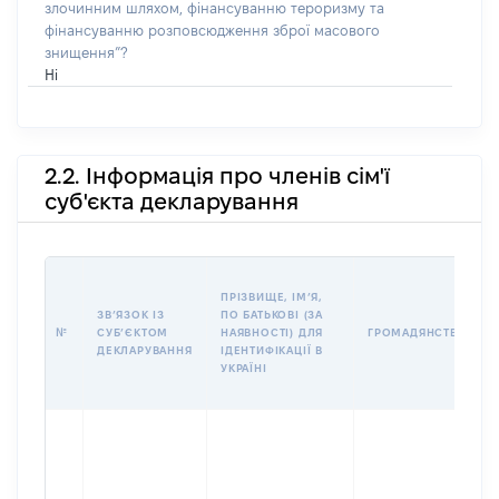
злочинним шляхом, фінансуванню тероризму та
фінансуванню розповсюдження зброї масового
знищення”?
Ні
2.2. Інформація про членів сім'ї
суб'єкта декларування
ПРІЗВИЩЕ, ІМʼЯ,
ЗВʼЯЗОК ІЗ
ПО БАТЬКОВІ (ЗА
№
СУБʼЄКТОМ
НАЯВНОСТІ) ДЛЯ
ГРОМАДЯНСТВО
ДЕКЛАРУВАННЯ
ІДЕНТИФІКАЦІЇ В
УКРАЇНІ