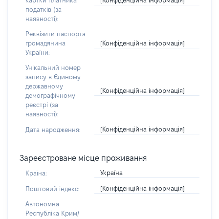
картки платника
податків (за
наявності):
Реквізити паспорта
[Конфіденційна інформація]
громадянина
України:
Унікальний номер
запису в Єдиному
державному
[Конфіденційна інформація]
демографічному
реєстрі (за
наявності):
[Конфіденційна інформація]
Дата народження:
Зареєстроване місце проживання
Україна
Країна:
[Конфіденційна інформація]
Поштовий індекс:
Автономна
Республіка Крим/