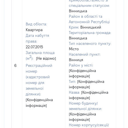
Крим/область/місто зі
спеціальним статусом:
Вінницька
Район в області та
Автономній Республіці
Вид об'єкта:
Крим:
Вінницький
Квартира
Територіальна громада:
Дата набуття
Вінницька
права:
Тип населеного пункту:
22.07.2015
Місто
Загальна площа
Населений пункт:
2
(м
):
[Не відомо]
Вінниця
[Не 
Район у місті:
6
Реєстраційний
[Конфіденційна
номер
інформація]
(кадастровий
Тип:
[Конфіденційна
номер для
інформація]
земельної
Назва:
[Конфіденційна
ділянки):
інформація]
[Конфіденційна
Номер будинку/
інформація]
земельної ділянки:
[Конфіденційна
інформація]
Номер корпусу/секції/