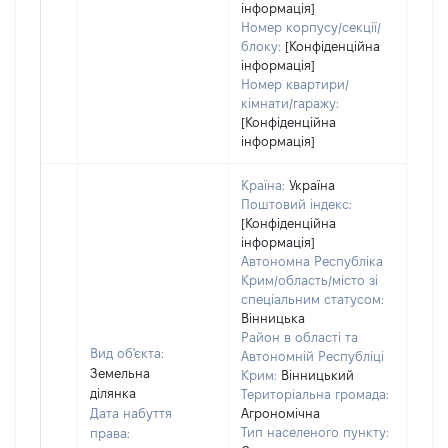
інформація]
Номер корпусу/секції/
блоку:
[Конфіденційна
інформація]
Номер квартири/
кімнати/гаражу:
[Конфіденційна
інформація]
Країна:
Україна
Поштовий індекс:
[Конфіденційна
інформація]
Автономна Республіка
Крим/область/місто зі
спеціальним статусом:
Вінницька
Район в області та
Вид об'єкта:
Автономній Республіці
Земельна
Крим:
Вінницький
ділянка
Територіальна громада:
Дата набуття
Агрономічна
Тип населеного пункту:
права: