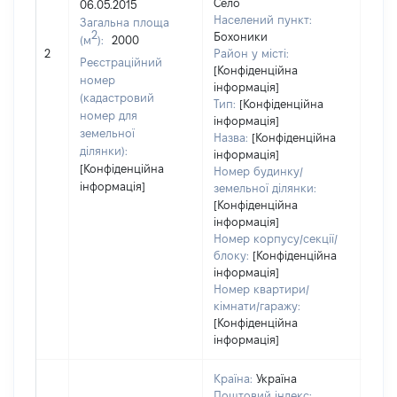
Село
06.05.2015
Населений пункт:
Загальна площа
2
Бохоники
(м
):
2000
[Не 
2
Район у місті:
Реєстраційний
[Конфіденційна
номер
інформація]
(кадастровий
Тип:
[Конфіденційна
номер для
інформація]
земельної
Назва:
[Конфіденційна
ділянки):
інформація]
[Конфіденційна
Номер будинку/
інформація]
земельної ділянки:
[Конфіденційна
інформація]
Номер корпусу/секції/
блоку:
[Конфіденційна
інформація]
Номер квартири/
кімнати/гаражу:
[Конфіденційна
інформація]
Країна:
Україна
Поштовий індекс: