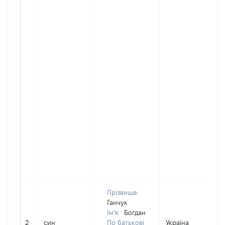
Прізвище:
Ганчук
Ім'я:
Богдан
2
син
По батькові
Україна