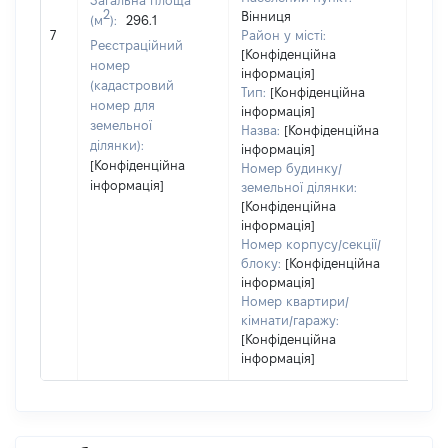
Загальна площа
2
Вінниця
(м
):
296.1
[Не 
7
Район у місті:
Реєстраційний
[Конфіденційна
номер
інформація]
(кадастровий
Тип:
[Конфіденційна
номер для
інформація]
земельної
Назва:
[Конфіденційна
ділянки):
інформація]
[Конфіденційна
Номер будинку/
інформація]
земельної ділянки:
[Конфіденційна
інформація]
Номер корпусу/секції/
блоку:
[Конфіденційна
інформація]
Номер квартири/
кімнати/гаражу:
[Конфіденційна
інформація]