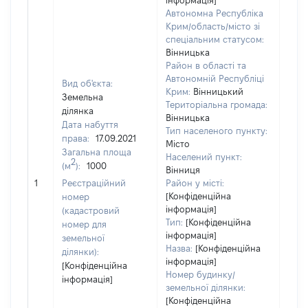
інформація]
Автономна Республіка
Крим/область/місто зі
спеціальним статусом:
Вінницька
Район в області та
Автономній Республіці
Вид об'єкта:
Крим:
Вінницький
Земельна
Територіальна громада:
ділянка
Вінницька
Дата набуття
Тип населеного пункту:
права:
17.09.2021
Місто
Загальна площа
Населений пункт:
2
(м
):
1000
Вінниця
[Не 
1
Реєстраційний
Район у місті:
[Конфіденційна
номер
інформація]
(кадастровий
Тип:
[Конфіденційна
номер для
інформація]
земельної
Назва:
[Конфіденційна
ділянки):
інформація]
[Конфіденційна
Номер будинку/
інформація]
земельної ділянки:
[Конфіденційна