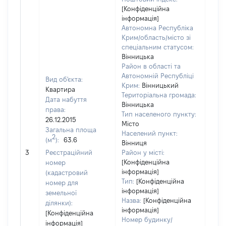
[Конфіденційна
інформація]
Автономна Республіка
Крим/область/місто зі
спеціальним статусом:
Вінницька
Район в області та
Автономній Республіці
Вид об'єкта:
Крим:
Вінницький
Квартира
Територіальна громада:
Дата набуття
Вінницька
права:
Тип населеного пункту:
26.12.2015
Місто
Загальна площа
1218
Населений пункт:
2
(м
):
63.6
Тип 
Вінниця
обʼє
3
Реєстраційний
Район у місті:
варт
[Конфіденційна
номер
інформація]
набу
(кадастровий
Тип:
[Конфіденційна
номер для
інформація]
земельної
Назва:
[Конфіденційна
ділянки):
інформація]
[Конфіденційна
Номер будинку/
інформація]