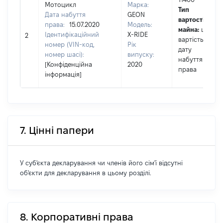
Мотоцикл
Марка:
Тип
Дата набуття
GEON
вартості
права:
15.07.2020
Модель:
майна:
це
Ідентифікаційний
X-RIDE
2
вартість на
номер (VIN-код,
Рік
дату
номер шасі):
випуску:
набуття
[Конфіденційна
2020
права
інформація]
7. Цінні папери
У суб'єкта декларування чи членів його сім'ї відсутні
об'єкти для декларування в цьому розділі.
8. Корпоративні права