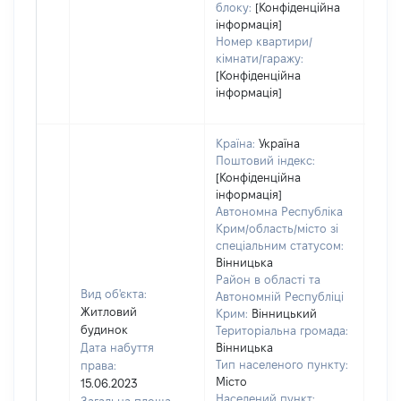
блоку:
[Конфіденційна
інформація]
Номер квартири/
кімнати/гаражу:
[Конфіденційна
інформація]
Країна:
Україна
Поштовий індекс:
[Конфіденційна
інформація]
Автономна Республіка
Крим/область/місто зі
спеціальним статусом:
Вінницька
Район в області та
Вид об'єкта:
Автономній Республіці
Житловий
Крим:
Вінницький
будинок
Територіальна громада:
Дата набуття
Вінницька
Тип населеного пункту:
права:
Місто
15.06.2023
Населений пункт: