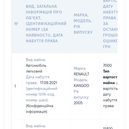
ВАРТІСТЬ Н
ВИД, ЗАГАЛЬНА
ДАТУ
ІНФОРМАЦІЯ ПРО
НАБУТТЯ
МАРКА,
ОБʼЄКТ,
ПРАВА АБО
МОДЕЛЬ,
№
ІДЕНТИФІКАЦІЙНИЙ
ЗА
РІК
НОМЕР (ЗА
ОСТАННЬО
ВИПУСКУ
НАЯВНОСТІ), ДАТА
ГРОШОВОЮ
НАБУТТЯ ПРАВА
ОЦІНКОЮ,
ГРН
Вид майна:
Автомобіль
7000
Марка:
легковий
Тип
RENAULT
Дата набуття
вартості
Модель:
права:
17.09.2021
майна:
це
KANGOO
1
Ідентифікаційний
вартість на
Рік
номер (VIN-код,
дату
випуску:
номер шасі):
набуття
2005
[Конфіденційна
права
інформація]
Вид майна:
11400