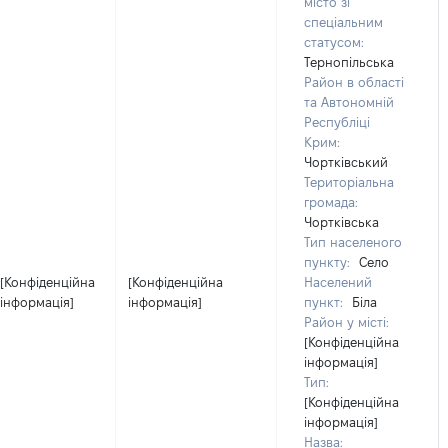
місто зі
спеціальним
статусом:
Тернопільська
Район в області
та Автономній
Республіці
Крим:
Чортківський
Територіальна
громада:
Чортківська
Тип населеного
пункту:
Село
[Конфіденційна
[Конфіденційна
Населений
інформація]
інформація]
пункт:
Біла
Район у місті:
[Конфіденційна
інформація]
Тип:
[Конфіденційна
інформація]
Назва: