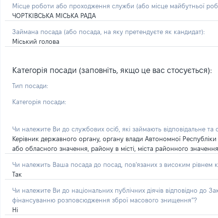
Місце роботи або проходження служби
(або місце майбутньої ро
ЧОРТКІВСЬКА МІСЬКА РАДА
Займана посада
(або посада, на яку претендуєте як кандидат)
:
Міський голова
Категорія посади (заповніть, якщо це вас стосується):
Тип посади:
Категорія посади:
Чи належите Ви до службових осіб, які займають відповідальне та
Керівник державного органу, органу влади Автономної Республіки
або обласного значення, району в місті, міста районного значенн
Чи належить Ваша посада до посад, пов'язаних з високим рівнем к
Так
Чи належите Ви до національних публічних діячів відповідно до З
фінансуванню розповсюдження зброї масового знищення”?
Ні