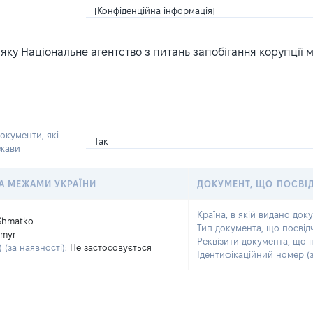
[Конфіденційна інформація]
ку Національне агентство з питань запобігання корупції 
окументи, які
Так
ржави
 ЗА МЕЖАМИ УКРАЇНИ
ДОКУМЕНТ, ЩО ПОСВІ
Країна, в якій видано док
Shmatko
Тип документа, що посвід
ymyr
Реквізити документа, що 
 (за наявності):
Не застосовується
Ідентифікаційний номер (з