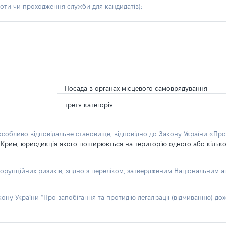
боти чи проходження служби для кандидатів)
:
Посада в органах місцевого самоврядування
третя категорія
 особливо відповідальне становище, відповідно до Закону України «Про
 Крим, юрисдикція якого поширюється на територію одного або кількох
я
орупційних ризиків, згідно з переліком, затвердженим Національним аг
акону України “Про запобігання та протидію легалізації (відмиванню) 