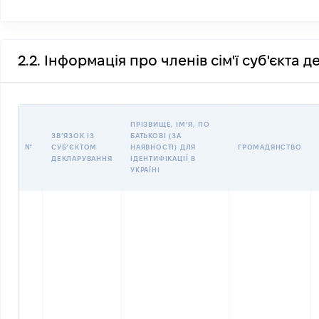
2.2. Інформація про членів сім'ї суб'єкта 
ПРІЗВИЩЕ, ІМʼЯ, ПО
ЗВʼЯЗОК ІЗ
БАТЬКОВІ (ЗА
№
СУБʼЄКТОМ
НАЯВНОСТІ) ДЛЯ
ГРОМАДЯНСТВО
ДЕКЛАРУВАННЯ
ІДЕНТИФІКАЦІЇ В
УКРАЇНІ