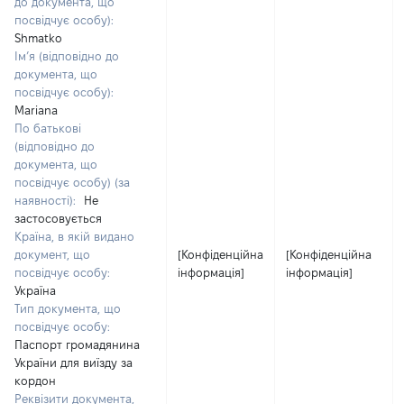
до документа, що
посвідчує особу):
Shmatko
Ім’я (відповідно до
документа, що
посвідчує особу):
Mariana
По батькові
(відповідно до
документа, що
посвідчує особу) (за
наявності):
Не
застосовується
Країна, в якій видано
документ, що
[Конфіденційна
[Конфіденційна
посвідчує особу:
інформація]
інформація]
Україна
Тип документа, що
посвідчує особу:
Паспорт громадянина
України для виїзду за
кордон
Реквізити документа,