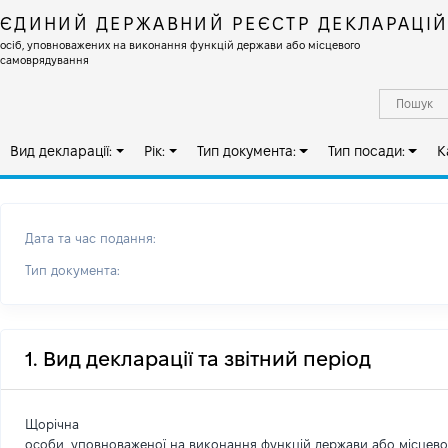
ЄДИНИЙ ДЕРЖАВНИЙ РЕЄСТР ДЕКЛАРАЦІ
осіб, уповноважених на виконання функцій держави або місцевого
самоврядування
Вид декларації:
Рік:
Тип документа:
Тип посади:
К
Дата та час подання:
Тип документа:
1. Вид декларації та звітний період
Щорічна
особи, уповноваженої на виконання функцій держави або місцев