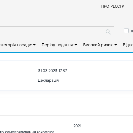
Й
ПРО РЕЄСТР
ш
атегорія посади:
Період подання:
Високий ризик:
Відп
31.03.2023 17:37
Декларація
2021
ого самоврядування (охоплює