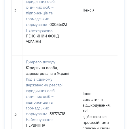
юридичних осіб,
фізичних осіб –
Пенсія
35
2
підприємців та
громадських
формувань:
00035323
Найменування:
ПЕНСІЙНИЙ ФОНД
УКРАЇНИ
Джерело доходу:
Юридична особа,
зареєстрована в Україні
Код в Єдиному
державному реєстрі
юридичних осіб,
Інше
фізичних осіб –
виплати чи
підприємців та
відшкодування,
громадських
які
формувань:
38776718
140
3
здійснюються
Найменування:
професійними
ПЕРВИННА
спілками своїм