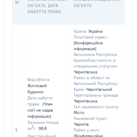
№
ОБʼЄКТА, ДАТА
ОБʼЄКТА
ОС
НАБУТТЯ ПРАВА
ГР
ОЦІ
Країна:
Україна
Поштовий індекс:
[Конфіденційна
інформація]
Автономна Республіка
Крим/область/місто зі
спеціальним статусом:
Чернігівська
Район в області та
Вид об'єкта:
Автономній Республіці
Житловий
Крим:
Чернігівський
будинок
Територіальна громада:
Дата набуття
Чернігівська
права:
[Член
Тип населеного пункту:
сім'ї не надав
Місто
інформацію]
Населений пункт:
Загальна площа
Чернігів
[Не
2
(м
):
99.8
1
Район у місті:
заст
[Конфіденційна
Реєстраційний