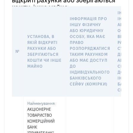
відкриті рахунки або зберігаються
кошти, інше майно
ІНФОР
ІНФОРМАЦІЯ ПРО
ІНШУ 
ІНШУ ФІЗИЧНУ
АБО Ю
АБО ЮРИДИЧНУ
ОСОБУ,
УСТАНОВА, В
ОСОБУ, ЯКА МАЄ
ВІДКР
ЯКІЙ ВІДКРИТІ
ПРАВО
РАХУНО
РАХУНКИ АБО
РОЗПОРЯДЖАТИСЯ
СУБ’ЄК
№
ЗБЕРІГАЮТЬСЯ
ТАКИМ РАХУНКОМ
ДЕКЛА
КОШТИ ЧИ ІНШЕ
АБО МАЄ ДОСТУП
АБО ЧЛ
МАЙНО
ДО
СІМ’Ї 
ІНДИВІДУАЛЬНОГО
ДОГОВ
БАНКІВСЬКОГО
ІНДИВ
СЕЙФУ (КОМІРКИ)
БАНКІ
СЕЙФУ 
Найменування:
АКЦІОНЕРНЕ
ТОВАРИСТВО
КОМЕРЦІЙНИЙ
БАНК