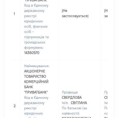
"ПРИВАТБАНК"
Код в Єдиному
державному
[Не
[Не
1
реєстрі
застосовується]
застосо
юридичних
осіб, фізичних
осіб –
підприємців та
громадських
формувань:
14360570
Найменування:
АКЦІОНЕРНЕ
ТОВАРИСТВО
КОМЕРЦІЙНИЙ
БАНК
"ПРИВАТБАНК"
Прізвище:
Прізвищ
Код в Єдиному
СВЕРДЛОВА
СВЕРДЛ
державному
Ім'я:
СВІТЛАНА
Ім'я:
СВ
2
реєстрі
По батькові (за
По батьк
юридичних
наявності):
наявност