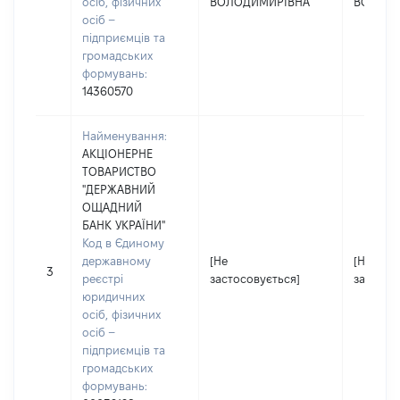
осіб, фізичних
ВОЛОДИМИРІВНА
ВОЛОДИ
осіб –
підприємців та
громадських
формувань:
14360570
Найменування:
АКЦІОНЕРНЕ
ТОВАРИСТВО
"ДЕРЖАВНИЙ
ОЩАДНИЙ
БАНК УКРАЇНИ"
Код в Єдиному
державному
[Не
[Не
3
реєстрі
застосовується]
застосо
юридичних
осіб, фізичних
осіб –
підприємців та
громадських
формувань: