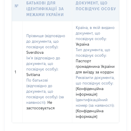
БАТЬКОВІ ДЛЯ
ДОКУМЕНТ, ЩО
№
ІДЕНТИФІКАЦІЇ ЗА
ПОСВІДЧУЄ ОСОБУ
МЕЖАМИ УКРАЇНИ
Країна, в якій видано
документ, що
Прізвище (відповідно
посвідчує особу:
до документа, що
Україна
посвідчує особу):
Тип документа, що
Sverdlova
посвідчує особу:
Ім’я (відповідно до
Паспорт
документа, що
громадянина України
посвідчує особу):
1
для виїзду за кордон
Svitlana
Реквізити документа,
По батькові
що посвідчує особу:
(відповідно до
[Конфіденційна
документа, що
інформація]
посвідчує особу) (за
Ідентифікаційний
наявності):
Не
номер (за наявності):
застосовується
[Конфіденційна
інформація]