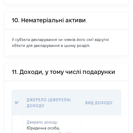
10. Нематеріальні активи
У суб'єкта декларування чи членів його сім'ї відсутні
об'єкти для декларування в цьому розділі.
11. Доходи, у тому числі подарунки
РО
ДЖЕРЕЛО (ДЖЕРЕЛА)
№
ВИД ДОХОДУ
(В
ДОХОДУ
ГР
Джерело доходу:
Юридична особа,