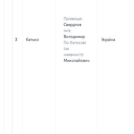
Прізвище:
Свердлов
Ім'я:
Володимир
3
батько
Україна
По батькові
(за
наявності):
Миколайович