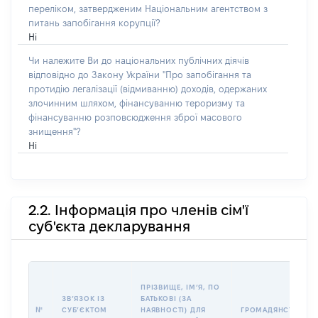
переліком, затвердженим Національним агентством з
питань запобігання корупції?
Ні
Чи належите Ви до національних публічних діячів
відповідно до Закону України "Про запобігання та
протидію легалізації (відмиванню) доходів, одержаних
злочинним шляхом, фінансуванню тероризму та
фінансуванню розповсюдження зброї масового
знищення"?
Ні
2.2. Інформація про членів сім'ї
суб'єкта декларування
ПРІЗВИЩЕ, ІМʼЯ, ПО
ЗВʼЯЗОК ІЗ
БАТЬКОВІ (ЗА
№
СУБʼЄКТОМ
НАЯВНОСТІ) ДЛЯ
ГРОМАДЯНСТВО