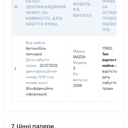
ОБʼЄКТ,
ПРАВА АБО
МОДЕЛЬ,
№
ІДЕНТИФІКАЦІЙНИЙ
ЗА
РІК
НОМЕР (ЗА
ОСТАННЬО
ВИПУСКУ
НАЯВНОСТІ), ДАТА
ГРОШОВОЮ
НАБУТТЯ ПРАВА
ОЦІНКОЮ,
ГРН
Вид майна:
Автомобіль
17900
Марка:
легковий
Тип
MAZDA
Дата набуття
вартості
Модель:
права:
22.07.2022
майна:
це
3
1
Ідентифікаційний
вартість на
Рік
номер (VIN-код,
дату
випуску:
номер шасі):
набуття
2006
[Конфіденційна
права
інформація]
7. Цінні папери