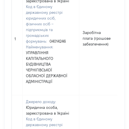
зареєстрована в Україні
Код в Єдиному
державному реєстрі
юридичних осіб,
фізичних осіб –
підприємців та
Заробітна
громадських
плата (грошове
36
1
формувань:
04014246
забезпечення)
Найменування:
УПРАВЛІННЯ
КАПІТАЛЬНОГО
БУДІВНИЦТВА
ЧЕРНІГІВСЬКОЇ
ОБЛАСНОЇ ДЕРЖАВНОЇ
АДМІНІСТРАЦІЇ
Джерело доходу:
Юридична особа,
зареєстрована в Україні
Код в Єдиному
державному реєстрі