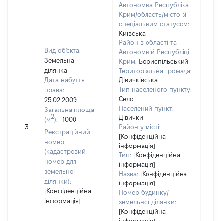
Автономна Республіка
Крим/область/місто зі
спеціальним статусом:
Київська
Район в області та
Вид об'єкта:
Автономній Республіці
Земельна
Крим:
Бориспільський
ділянка
Територіальна громада:
Дата набуття
Дівичківська
Тип населеного пункту:
права:
Село
25.02.2009
Населений пункт:
Загальна площа
2
Дівички
(м
):
1000
[Не 
3
Район у місті:
Реєстраційний
[Конфіденційна
номер
інформація]
(кадастровий
Тип:
[Конфіденційна
номер для
інформація]
земельної
Назва:
[Конфіденційна
ділянки):
інформація]
[Конфіденційна
Номер будинку/
інформація]
земельної ділянки:
[Конфіденційна
інформація]