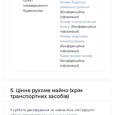
Об'єкт
Номер будинку/
набут
незавершеного
земельної ділянки:
прав
будівництва
[Конфіденційна
Об'єк
інформація]
повні
Номер корпусу/секції/
частк
блоку:
[Конфіденційна
побу
інформація]
матер
Номер квартири/
за ко
кімнати/гаражу:
суб'є
[Конфіденційна
декл
інформація]
або ч
Кадастровий номер:
[Конфіденційна
його с
інформація]
5. Цінне рухоме майно (крім
транспортних засобів)
У суб'єкта декларування чи членів його сім'ї відсутні