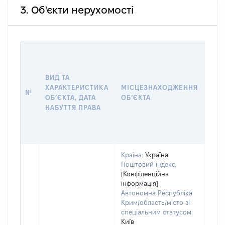
3. Об'єкти нерухомості
ВАР
ДАТ
НАБ
ВИД ТА
ПРА
ХАРАКТЕРИСТИКА
МІСЦЕЗНАХОДЖЕННЯ
№
ЗА
ОБʼЄКТА, ДАТА
ОБʼЄКТА
ОС
НАБУТТЯ ПРАВА
ГР
ОЦІ
ГРН
Країна:
Україна
Поштовий індекс:
[Конфіденційна
інформація]
Автономна Республіка
Крим/область/місто зі
спеціальним статусом:
Київ