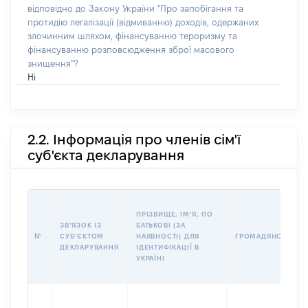
відповідно до Закону України "Про запобігання та
протидію легалізації (відмиванню) доходів, одержаних
злочинним шляхом, фінансуванню тероризму та
фінансуванню розповсюдження зброї масового
знищення"?
Ні
2.2. Інформація про членів сім'ї
суб'єкта декларування
ПРІЗВИЩЕ, ІМʼЯ, ПО
ЗВʼЯЗОК ІЗ
БАТЬКОВІ (ЗА
№
СУБʼЄКТОМ
НАЯВНОСТІ) ДЛЯ
ГРОМАДЯНСТВО
ДЕКЛАРУВАННЯ
ІДЕНТИФІКАЦІЇ В
УКРАЇНІ