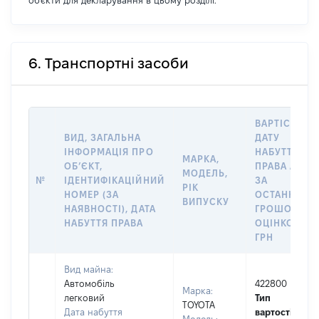
об'єкти для декларування в цьому розділі.
6. Транспортні засоби
ВАРТІСТЬ Н
ВИД, ЗАГАЛЬНА
ДАТУ
ІНФОРМАЦІЯ ПРО
НАБУТТЯ
МАРКА,
ОБʼЄКТ,
ПРАВА АБО
МОДЕЛЬ,
№
ІДЕНТИФІКАЦІЙНИЙ
ЗА
РІК
НОМЕР (ЗА
ОСТАННЬО
ВИПУСКУ
НАЯВНОСТІ), ДАТА
ГРОШОВОЮ
НАБУТТЯ ПРАВА
ОЦІНКОЮ,
ГРН
Вид майна:
Автомобіль
422800
Марка:
легковий
Тип
TOYOTA
Дата набуття
вартості