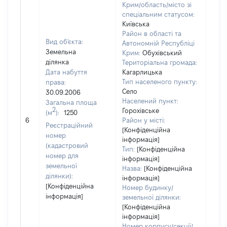
Крим/область/місто зі
спеціальним статусом:
Київська
Район в області та
Вид об'єкта:
Автономній Республіці
Земельна
Крим:
Обухівський
ділянка
Територіальна громада:
Дата набуття
Кагарлицька
Тип населеного пункту:
права:
Село
30.09.2006
Населений пункт:
Загальна площа
2
Горохівське
(м
):
1250
[Не 
6
Район у місті:
Реєстраційний
[Конфіденційна
номер
інформація]
(кадастровий
Тип:
[Конфіденційна
номер для
інформація]
земельної
Назва:
[Конфіденційна
ділянки):
інформація]
[Конфіденційна
Номер будинку/
інформація]
земельної ділянки:
[Конфіденційна
інформація]
Номер корпусу/секції/