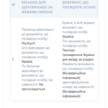
БАТЬКОВІ ДЛЯ
ДОКУМЕНТ, ЩО
№
ІДЕНТИФІКАЦІЇ ЗА
ПОСВІДЧУЄ ОСОБУ
МЕЖАМИ УКРАЇНИ
Країна, в якій видано
документ, що
Прізвище (відповідно
посвідчує особу:
до документа, що
Україна
посвідчує особу):
Тип документа, що
Hlushych
посвідчує особу:
Ім’я (відповідно до
Паспорт
документа, що
громадянина України
посвідчує особу):
1
для виїзду за кордон
Nataliia
Реквізити документа,
По батькові
що посвідчує особу:
(відповідно до
[Конфіденційна
документа, що
інформація]
посвідчує особу) (за
Ідентифікаційний
наявності):
Не
номер (за наявності):
застосовується
[Конфіденційна
інформація]