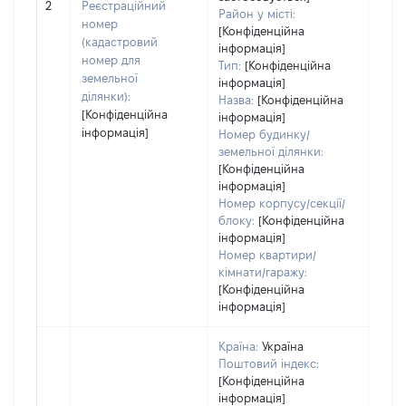
2
Реєстраційний
варт
Район у місті:
номер
ост
[Конфіденційна
(кадастровий
інформація]
гро
номер для
Тип:
[Конфіденційна
оці
земельної
інформація]
ділянки):
Назва:
[Конфіденційна
[Конфіденційна
інформація]
інформація]
Номер будинку/
земельної ділянки:
[Конфіденційна
інформація]
Номер корпусу/секції/
блоку:
[Конфіденційна
інформація]
Номер квартири/
кімнати/гаражу:
[Конфіденційна
інформація]
Країна:
Україна
Поштовий індекс:
[Конфіденційна
інформація]