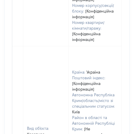
Номер корпусу/секції/
блоку:
[Конфіденційна
інформація]
Номер квартири/
кімнати/гаражу:
[Конфіденційна
інформація]
Країна:
Україна
Поштовий індекс:
[Конфіденційна
інформація]
Автономна Республіка
Крим/область/місто зі
спеціальним статусом:
Київ
Район в області та
Автономній Республіці
Вид об'єкта:
Крим:
[Не