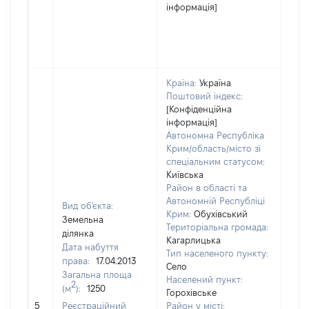
інформація]
Країна:
Україна
Поштовий індекс:
[Конфіденційна
інформація]
Автономна Республіка
Крим/область/місто зі
спеціальним статусом:
Київська
Район в області та
Автономній Республіці
Вид об'єкта:
Крим:
Обухівський
Земельна
Територіальна громада:
ділянка
Кагарлицька
Дата набуття
Тип населеного пункту:
650
права:
17.04.2013
Село
Тип
Загальна площа
Населений пункт:
варт
2
(м
):
1250
Горохівське
обʼє
5
Реєстраційний
Район у місті: