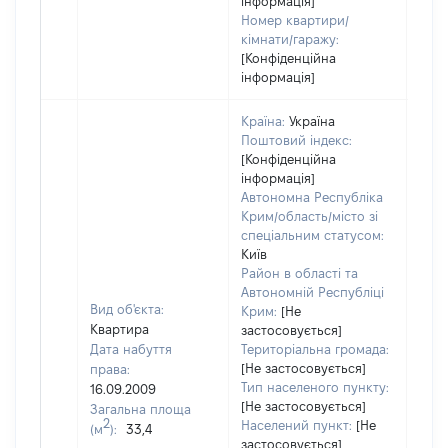
інформація]
Номер квартири/
кімнати/гаражу:
[Конфіденційна
інформація]
Країна:
Україна
Поштовий індекс:
[Конфіденційна
інформація]
Автономна Республіка
Крим/область/місто зі
спеціальним статусом:
Київ
Район в області та
Автономній Республіці
Вид об'єкта:
Крим:
[Не
Квартира
застосовується]
Дата набуття
Територіальна громада:
[Не застосовується]
права:
1733
Тип населеного пункту:
16.09.2009
Тип
[Не застосовується]
Загальна площа
варт
2
Населений пункт:
[Не
(м
):
33,4
обʼє
застосовується]