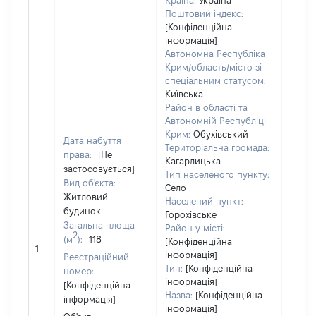
Країна:
Україна
Поштовий індекс:
Об'єк
[Конфіденційна
розт
інформація]
на зе
Автономна Республіка
ділян
Крим/область/місто зі
нале
спеціальним статусом:
суб'є
Київська
декл
Район в області та
або ч
Автономній Республіці
його с
Крим:
Обухівський
Дата набуття
праві
Територіальна громада:
права:
[Не
прива
Кагарлицька
застосовується]
власн
Тип населеного пункту:
Вид об'єкта:
вклю
Село
Житловий
спіль
Населений пункт:
будинок
власн
Горохівське
Загальна площа
перед
Район у місті:
2
(м
):
118
в оре
[Конфіденційна
1
іншом
інформація]
Реєстраційний
корис
Тип:
[Конфіденційна
номер:
інформація]
незал
[Конфіденційна
Назва:
[Конфіденційна
прав
інформація]
інформація]
підст