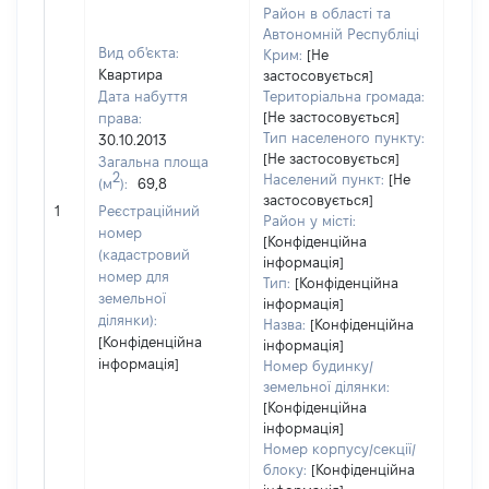
Район в області та
Автономній Республіці
Вид об'єкта:
Крим:
[Не
Квартира
застосовується]
Дата набуття
Територіальна громада:
[Не застосовується]
права:
5513
Тип населеного пункту:
30.10.2013
Тип
[Не застосовується]
Загальна площа
варт
2
Населений пункт:
[Не
(м
):
69,8
обʼє
застосовується]
1
Реєстраційний
варт
Район у місті:
номер
дату
[Конфіденційна
(кадастровий
інформація]
набу
номер для
Тип:
[Конфіденційна
пра
земельної
інформація]
ділянки):
Назва:
[Конфіденційна
[Конфіденційна
інформація]
інформація]
Номер будинку/
земельної ділянки:
[Конфіденційна
інформація]
Номер корпусу/секції/
блоку:
[Конфіденційна