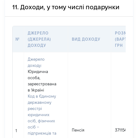
11. Доходи, у тому числі подарунки
ДЖЕРЕЛО
РОЗМІР
№
(ДЖЕРЕЛА)
ВИД ДОХОДУ
(ВАРТІСТЬ)
ДОХОДУ
ГРН
Джерело
доходу:
Юридична
особа,
зареєстрована
в Україні
Код в Єдиному
державному
реєстрі
юридичних
осіб, фізичних
осіб –
Пенсія
371154
1
підприємців та