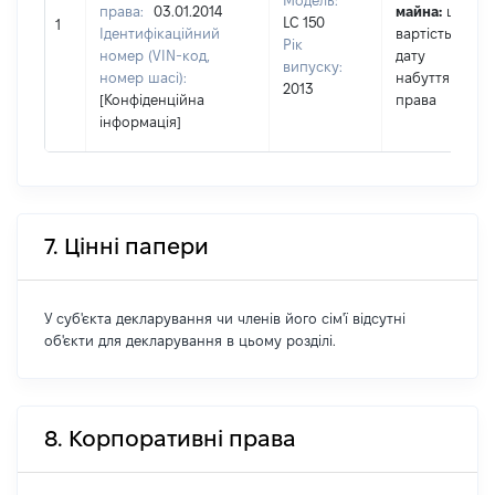
Модель:
права:
03.01.2014
майна:
це
LC 150
1
Ідентифікаційний
вартість на
Рік
номер (VIN-код,
дату
випуску:
номер шасі):
набуття
2013
[Конфіденційна
права
інформація]
7. Цінні папери
У суб'єкта декларування чи членів його сім'ї відсутні
об'єкти для декларування в цьому розділі.
8. Корпоративні права