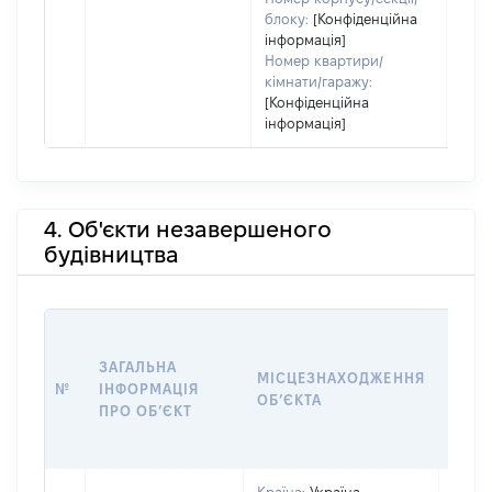
блоку:
[Конфіденційна
інформація]
Номер квартири/
кімнати/гаражу:
[Конфіденційна
інформація]
4. Об'єкти незавершеного
будівництва
ЗАГАЛЬНА
ПІДС
МІСЦЕЗНАХОДЖЕННЯ
№
ІНФОРМАЦІЯ
ДЕК
ОБʼЄКТА
ПРО ОБʼЄКТ
ОБʼЄ