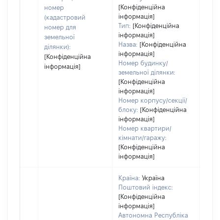
варт
[Конфіденційна
номер
дату
інформація]
(кадастровий
набу
Тип:
[Конфіденційна
номер для
пра
інформація]
земельної
Назва:
[Конфіденційна
ділянки):
інформація]
[Конфіденційна
Номер будинку/
інформація]
земельної ділянки:
[Конфіденційна
інформація]
Номер корпусу/секції/
блоку:
[Конфіденційна
інформація]
Номер квартири/
кімнати/гаражу:
[Конфіденційна
інформація]
Країна:
Україна
Поштовий індекс:
[Конфіденційна
інформація]
Автономна Республіка