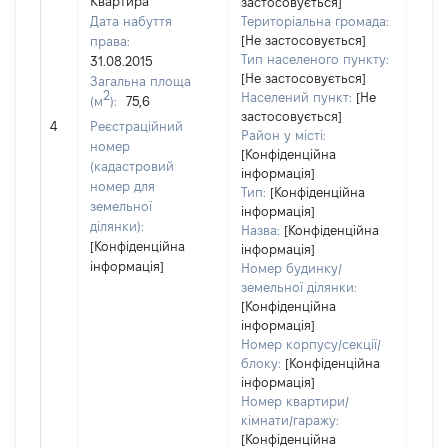
Квартира
застосовується]
Дата набуття
Територіальна громада:
[Не застосовується]
права:
13
Тип населеного пункту:
31.08.2015
Тип
[Не застосовується]
Загальна площа
варт
2
Населений пункт:
[Не
(м
):
75,6
обʼє
застосовується]
4
Реєстраційний
варт
Район у місті:
номер
[Конфіденційна
ост
(кадастровий
інформація]
гро
номер для
Тип:
[Конфіденційна
оці
земельної
інформація]
ділянки):
Назва:
[Конфіденційна
[Конфіденційна
інформація]
інформація]
Номер будинку/
земельної ділянки:
[Конфіденційна
інформація]
Номер корпусу/секції/
блоку:
[Конфіденційна
інформація]
Номер квартири/
кімнати/гаражу:
[Конфіденційна