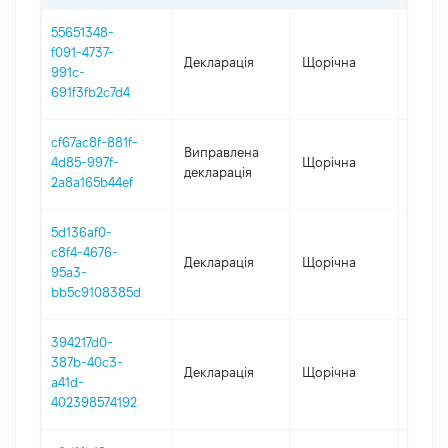
55651348-
f091-4737-
Декларація
Щорічна
2025
991c-
691f3fb2c7d4
cf67ac8f-881f-
Виправлена
4d85-997f-
Щорічна
2023
декларація
2a8a165b44ef
5d136af0-
c8f4-4676-
Декларація
Щорічна
2023
95a3-
bb5c9108385d
394217d0-
387b-40c3-
Декларація
Щорічна
2022
a41d-
402398574192