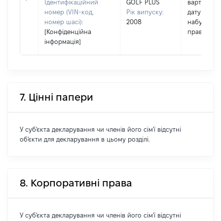
Ідентифікаційний
GOLF PLUS
вартість н
номер (VIN-код,
Рік випуску:
дату
номер шасі):
2008
набуття
[Конфіденційна
права
інформація]
7. Цінні папери
У суб'єкта декларування чи членів його сім'ї відсутні
об'єкти для декларування в цьому розділі.
8. Корпоративні права
У суб'єкта декларування чи членів його сім'ї відсутні