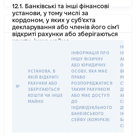
12.1. Банківські та інші фінансові
установи, у тому числі за
кордоном, у яких у суб'єкта
декларування або членів його сім'ї
відкриті рахунки або зберігаються
кошти, інше майно
ІНФОР
ІНФОРМАЦІЯ ПРО
ІНШУ 
ІНШУ ФІЗИЧНУ
АБО Ю
АБО ЮРИДИЧНУ
ОСОБУ,
УСТАНОВА, В
ОСОБУ, ЯКА МАЄ
ВІДКР
ЯКІЙ ВІДКРИТІ
ПРАВО
РАХУНО
РАХУНКИ АБО
РОЗПОРЯДЖАТИСЯ
СУБ’ЄК
№
ЗБЕРІГАЮТЬСЯ
ТАКИМ РАХУНКОМ
ДЕКЛА
КОШТИ ЧИ ІНШЕ
АБО МАЄ ДОСТУП
АБО ЧЛ
МАЙНО
ДО
СІМ’Ї 
ІНДИВІДУАЛЬНОГО
ДОГОВ
БАНКІВСЬКОГО
ІНДИВ
СЕЙФУ (КОМІРКИ)
БАНКІ
СЕЙФУ 