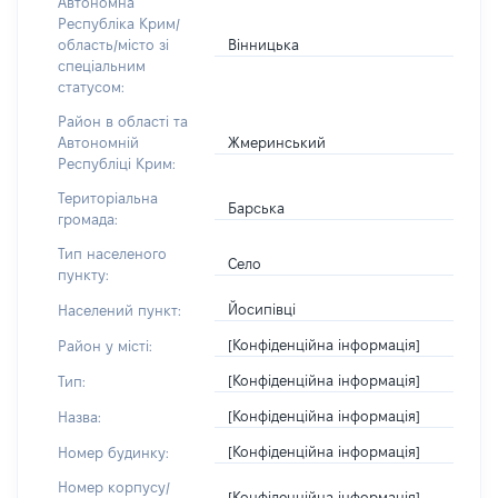
Автономна
Республіка Крим/
Вінницька
область/місто зі
спеціальним
статусом:
Район в області та
Жмеринський
Автономній
Республіці Крим:
Територіальна
Барська
громада:
Тип населеного
Село
пункту:
Йосипівці
Населений пункт:
[Конфіденційна інформація]
Район у місті:
[Конфіденційна інформація]
Тип:
[Конфіденційна інформація]
Назва:
[Конфіденційна інформація]
Номер будинку:
Номер корпусу/
[Конфіденційна інформація]