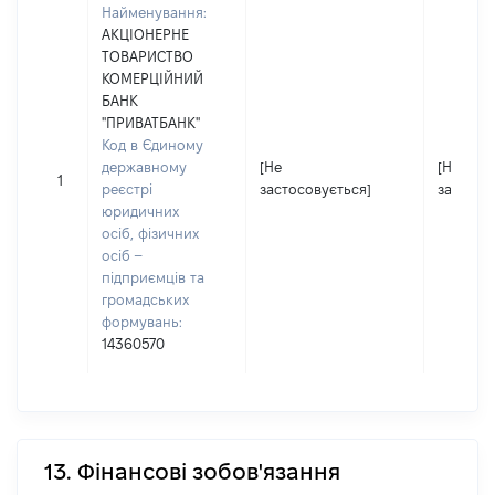
Найменування:
АКЦІОНЕРНЕ
ТОВАРИСТВО
КОМЕРЦІЙНИЙ
БАНК
"ПРИВАТБАНК"
Код в Єдиному
державному
[Не
[Не
1
реєстрі
застосовується]
застосо
юридичних
осіб, фізичних
осіб –
підприємців та
громадських
формувань:
14360570
13. Фінансові зобов'язання