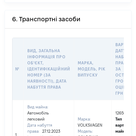
6. Транспортні засоби
ВАРТІСТЬ
ВИД, ЗАГАЛЬНА
ДАТУ
ІНФОРМАЦІЯ ПРО
НАБУТТЯ
ОБʼЄКТ,
МАРКА,
ПРАВА А
№
ІДЕНТИФІКАЦІЙНИЙ
МОДЕЛЬ, РІК
ЗА
НОМЕР (ЗА
ВИПУСКУ
ОСТАНН
НАЯВНОСТІ), ДАТА
ГРОШОВ
НАБУТТЯ ПРАВА
ОЦІНКОЮ
ГРН
Вид майна:
Автомобіль
126500
легковий
Марка:
Тип
Дата набуття
VOLKSVAGEN
вартості
права:
27.12.2023
Модель:
майна:
це
1