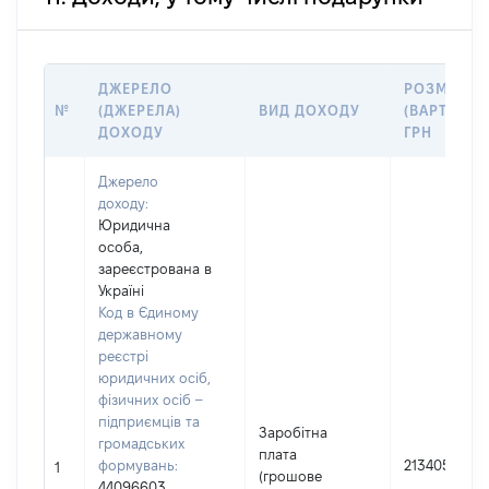
ДЖЕРЕЛО
РОЗМІР
№
(ДЖЕРЕЛА)
ВИД ДОХОДУ
(ВАРТІСТЬ)
ДОХОДУ
ГРН
Джерело
доходу:
Юридична
особа,
зареєстрована в
Україні
Код в Єдиному
державному
реєстрі
юридичних осіб,
фізичних осіб –
підприємців та
Заробітна
громадських
плата
формувань:
213405
1
(грошове
44096603