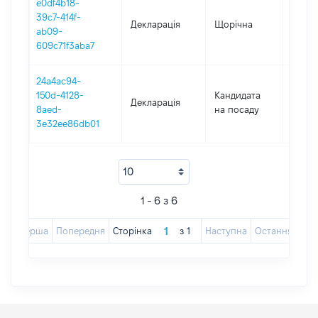
e0df4b18-
39c7-414f-
Декларація
Щорічна
2021
ab09-
609c71f3aba7
24a4ac94-
150d-4128-
Кандидата
Декларація
2020
8aed-
на посаду
3e32ee86db01
1 - 6 з 6
Перша
Попередня
Сторінка
з
1
Наступна
Остання