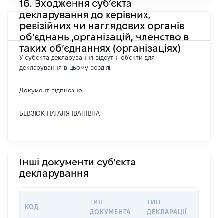
16. Входження суб’єкта
декларування до керівних,
ревізійних чи наглядових органів
об’єднань ,організацій, членство в
таких об’єднаннях (організаціях)
У суб'єкта декларування відсутні об'єкти для
декларування в цьому розділі.
Документ підписано:
БЕВЗЮК НАТАЛЯ ІВАНІВНА
Інші документи суб'єкта
декларування
ТИП
ТИП
КОД
ПЕРІ
ДОКУМЕНТА
ДЕКЛАРАЦІЇ