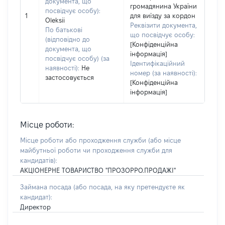
документа, що
громадянина України
посвідчує особу):
1
для виїзду за кордон
Oleksii
Реквізити документа,
По батькові
що посвідчує особу:
(відповідно до
[Конфіденційна
документа, що
інформація]
посвідчує особу) (за
Ідентифікаційний
наявності):
Не
номер (за наявності):
застосовується
[Конфіденційна
інформація]
Місце роботи:
Місце роботи або проходження служби
(або місце
майбутньої роботи чи проходження служби для
кандидатів)
:
АКЦІОНЕРНЕ ТОВАРИСТВО "ПРОЗОРРО.ПРОДАЖІ"
Займана посада
(або посада, на яку претендуєте як
кандидат)
:
Директор