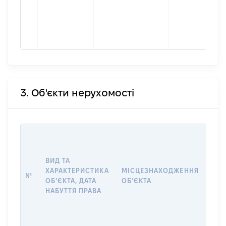
3. Об'єкти нерухомості
ВАР
ДАТ
НАБ
ВИД ТА
ПРА
ХАРАКТЕРИСТИКА
МІСЦЕЗНАХОДЖЕННЯ
№
ЗА
ОБʼЄКТА, ДАТА
ОБʼЄКТА
ОС
НАБУТТЯ ПРАВА
ГР
ОЦІ
ГРН