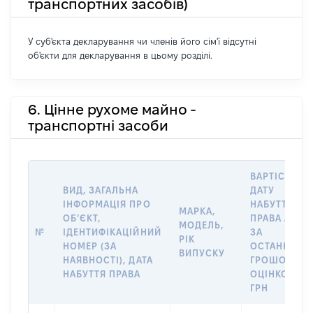
транспортних засобів)
У суб'єкта декларування чи членів його сім'ї відсутні
об'єкти для декларування в цьому розділі.
6. Цінне рухоме майно -
транспортні засоби
ВАРТІСТЬ Н
ВИД, ЗАГАЛЬНА
ДАТУ
ІНФОРМАЦІЯ ПРО
НАБУТТЯ
МАРКА,
ОБʼЄКТ,
ПРАВА АБО
МОДЕЛЬ,
№
ІДЕНТИФІКАЦІЙНИЙ
ЗА
РІК
НОМЕР (ЗА
ОСТАННЬО
ВИПУСКУ
НАЯВНОСТІ), ДАТА
ГРОШОВОЮ
НАБУТТЯ ПРАВА
ОЦІНКОЮ,
ГРН