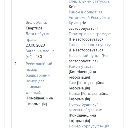
спеціальним статусом:
Київ
Район в області та
Автономній Республіці
Вид об'єкта:
Крим:
[Не
Квартира
застосовується]
Дата набуття
Територіальна громада:
[Не застосовується]
права:
Тип населеного пункту:
20.08.2020
[Не застосовується]
Загальна площа
2
Населений пункт:
[Не
(м
):
130
застосовується]
[Не 
2
Реєстраційний
Район у місті:
номер
[Конфіденційна
(кадастровий
інформація]
номер для
Тип:
[Конфіденційна
земельної
інформація]
ділянки):
Назва:
[Конфіденційна
[Конфіденційна
інформація]
інформація]
Номер будинку/
земельної ділянки:
[Конфіденційна
інформація]
Номер корпусу/секції/