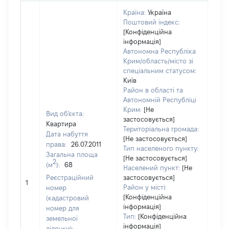
Країна:
Україна
Поштовий індекс:
[Конфіденційна
інформація]
Автономна Республіка
Крим/область/місто зі
спеціальним статусом:
Київ
Район в області та
Автономній Республіці
Крим:
[Не
Вид об'єкта:
застосовується]
Квартира
Територіальна громада:
Дата набуття
[Не застосовується]
права:
26.07.2011
2601
Тип населеного пункту:
Загальна площа
Тип
[Не застосовується]
2
(м
):
68
варт
Населений пункт:
[Не
обʼє
Реєстраційний
застосовується]
1
варт
Район у місті:
номер
дату
[Конфіденційна
(кадастровий
інформація]
набу
номер для
Тип:
[Конфіденційна
пра
земельної
інформація]
ділянки):