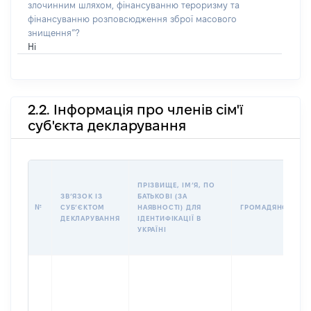
злочинним шляхом, фінансуванню тероризму та
фінансуванню розповсюдження зброї масового
знищення”?
Ні
2.2. Інформація про членів сім'ї
суб'єкта декларування
ПРІЗВИЩЕ, ІМʼЯ, ПО
ЗВʼЯЗОК ІЗ
БАТЬКОВІ (ЗА
№
СУБʼЄКТОМ
НАЯВНОСТІ) ДЛЯ
ГРОМАДЯНСТВО
ДЕКЛАРУВАННЯ
ІДЕНТИФІКАЦІЇ В
УКРАЇНІ