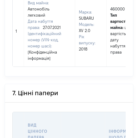
Вид майна:
Автомобіль
460000
Марка:
легковий
Тип
SUBARU
Дата набуття
вартості
Модель:
права:
27.07.2021
майна:
це
XV 2.0
1
Ідентифікаційний
вартість на
Рік
номер (VIN-код,
дату
випуску:
номер шасі):
набуття
2018
[Конфіденційна
права
інформація]
7. Цінні папери
ВИД
ЦІННОГО
ІНФОРМАЦІЯ
ПАПЕРА,
ЩОДО ПЕРЕД