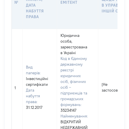
№
ЕМІТЕНТ
ДАТА
В УПРАВЛІНН
НАБУТТЯ
ІНШІЙ ОСОБІ
ПРАВА
Юридична
особа,
зареєстрована
в Україні
Код в Єдиному
державному
Вид
реєстрі
паперів:
юридичних
Інвестиційні
осіб, фізичних
сертифікати
[Не
осіб –
1
Дата
застосовується
підприємців та
набуття
громадських
права:
формувань:
31.12.2017
35234147
Найменування:
ВІДКРИТИЙ
НЕДЕРЖАВНИЙ