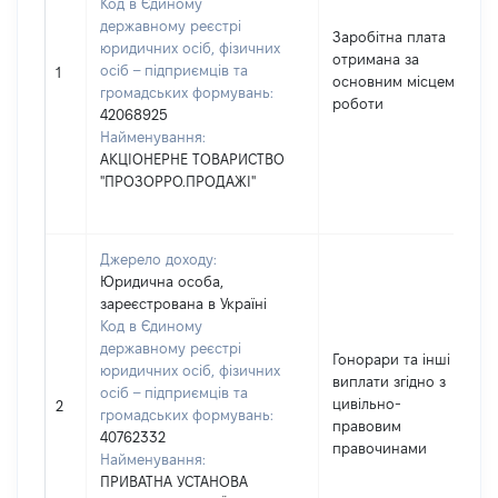
Код в Єдиному
державному реєстрі
Заробітна плата
юридичних осіб, фізичних
отримана за
осіб – підприємців та
1
основним місцем
громадських формувань:
роботи
42068925
Найменування:
АКЦІОНЕРНЕ ТОВАРИСТВО
"ПРОЗОРРО.ПРОДАЖІ"
Джерело доходу:
Юридична особа,
зареєстрована в Україні
Код в Єдиному
державному реєстрі
Гонорари та інші
юридичних осіб, фізичних
виплати згідно з
осіб – підприємців та
цивільно-
2
громадських формувань:
правовим
40762332
правочинами
Найменування:
ПРИВАТНА УСТАНОВА