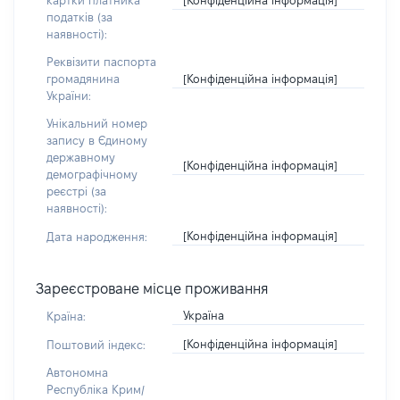
картки платника
податків (за
наявності):
Реквізити паспорта
[Конфіденційна інформація]
громадянина
України:
Унікальний номер
запису в Єдиному
державному
[Конфіденційна інформація]
демографічному
реєстрі (за
наявності):
[Конфіденційна інформація]
Дата народження:
Зареєстроване місце проживання
Україна
Країна:
[Конфіденційна інформація]
Поштовий індекс:
Автономна
Республіка Крим/