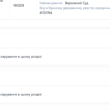
на
Найменування:
Верховний Суд
190209
Код в Єдиному державному реєстрі юридичних
41721784
екларування в цьому розділі.
екларування в цьому розділі.