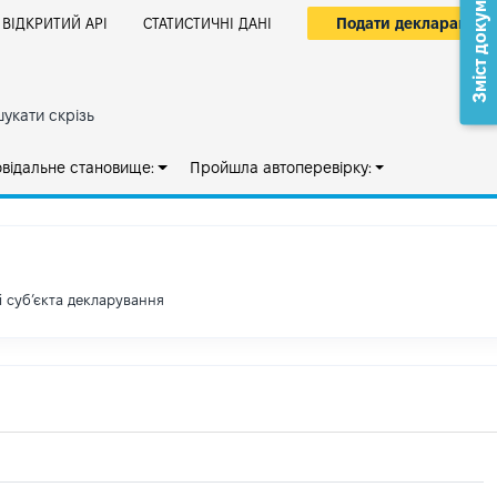
Зміст документа
Подати декларацію
ВІДКРИТИЙ АРІ
СТАТИСТИЧНІ ДАНІ
укати скрізь
овідальне становище:
Пройшла автоперевірку:
і субʼєкта декларування