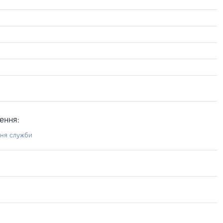
ення:
ння служби