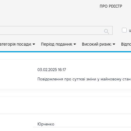
Й
ПРО РЕЄСТР
ш
атегорія посади:
Період подання:
Високий ризик:
Відп
03.02.2025 16:17
Повідомлення про суттєві зміни у майновому стан
Юрченко