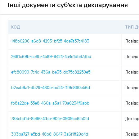
Інші документи суб'єкта декларування
КОД
ТИП 
148b6206-a6d8-4293-bf25-4de7a37c4183
Повідо
2661c69b-ce8b-4589-9424-4a4e1db473bd
Повідо
efc80099-7c4c-436a-be35-db75c82250e5
Повідо
b2eab9a1-3b29-4805-bd24-f1f9e860e56d
Повідо
fb8a22de-55e8-460a-a3a1-70a6234f6abb
Повідо
783cbd1d-8e96-4fb5-90fe-0909cc6fa0fd
Деклар
303ba727-e5bd-48b8-8047-3a6f1ff20d4d
Повідо