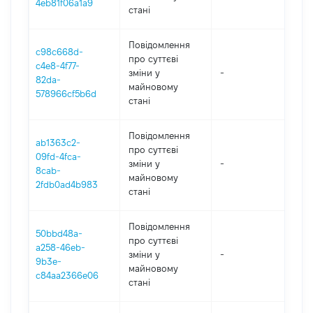
4eb81f06a1a9
стані
Повідомлення
c98c668d-
про суттєві
c4e8-4f77-
зміни y
-
202
82da-
майновому
578966cf5b6d
стані
Повідомлення
ab1363c2-
про суттєві
09fd-4fca-
зміни y
-
202
8cab-
майновому
2fdb0ad4b983
стані
Повідомлення
50bbd48a-
про суттєві
a258-46eb-
зміни y
-
202
9b3e-
майновому
c84aa2366e06
стані