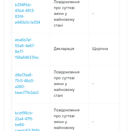
Повідомлення
b254ffbb-
про суттєві
43b4-4913-
зміни y
-
202
83f4-
майновому
e440b0c1e354
стані
eba6b7af-
53a6-4e67-
Декларація
Щорічна
202
8e77-
154a64633fec
Повідомлення
d8e17da8-
про суттєві
77c5-48d3-
зміни y
-
202
a260-
майновому
beacf71b2ab2
стані
Повідомлення
bcbf98cb-
про суттєві
22a4-47f5-
зміни y
-
202
be84-
майновому
caedc67c768b