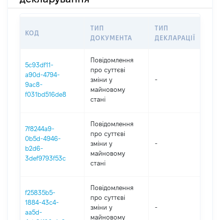
ТИП
ТИП
КОД
ПЕ
ДОКУМЕНТА
ДЕКЛАРАЦІЇ
Повідомлення
5c93df11-
про суттєві
a90d-4794-
зміни y
-
202
9ac8-
майновому
f031bd516de8
стані
Повідомлення
7f8244a9-
про суттєві
0b5d-4946-
зміни y
-
202
b2d6-
майновому
3def9793f53c
стані
Повідомлення
f25835b5-
про суттєві
1884-43c4-
зміни y
-
202
aa5d-
майновому