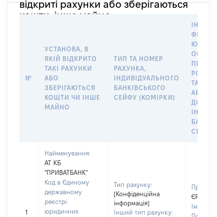
відкриті рахунки або зберігаються
кошти, інше майно
ІНФОР
ФІЗИЧН
ЮРИДИ
УСТАНОВА, В
ОСОБУ,
ЯКІЙ ВІДКРИТО
ТИП ТА НОМЕР
ПРАВО
ТАКІ РАХУНКИ
РАХУНКА,
РОЗПО
№
АБО
ІНДИВІДУАЛЬНОГО
ТАКИМ
ЗБЕРІГАЮТЬСЯ
БАНКІВСЬКОГО
АБО М
КОШТИ ЧИ ІНШЕ
СЕЙФУ (КОМІРКИ)
ДО
МАЙНО
ІНДИВ
БАНКІ
СЕЙФУ 
Найменування:
АТ КБ
"ПРИВАТБАНК"
Код в Єдиному
Тип рахунку:
Прізвищ
державному
[Конфіденційна
ЄРЬОМІ
реєстрі
інформація]
Ім'я:
ІР
юридичних
1
Інший тип рахунку:
По батьк