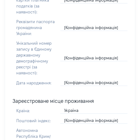
картки платника
податків (за
наявності):
Реквізити паспорта
[Конфіденційна інформація]
громадянина
України:
Унікальний номер
запису в Єдиному
державному
[Конфіденційна інформація]
демографічному
реєстрі (за
наявності):
[Конфіденційна інформація]
Дата народження:
Зареєстроване місце проживання
Україна
Країна:
[Конфіденційна інформація]
Поштовий індекс:
Автономна
Республіка Крим/