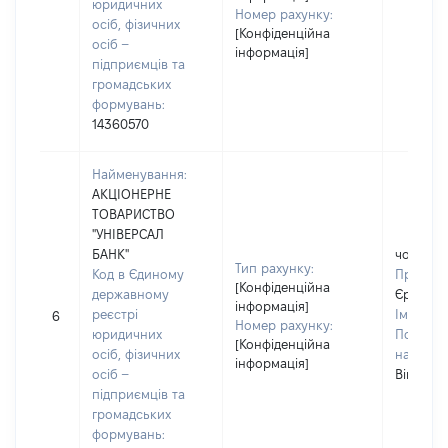
юридичних
Номер рахунку:
осіб, фізичних
[Конфіденційна
осіб –
інформація]
підприємців та
громадських
формувань:
14360570
Найменування:
АКЦІОНЕРНЕ
ТОВАРИСТВО
"УНІВЕРСАЛ
БАНК"
чоловік
Тип рахунку:
Код в Єдиному
Прізвищ
[Конфіденційна
державному
Єрьомін
інформація]
реєстрі
Ім'я:
Ко
6
Номер рахунку:
юридичних
По батьк
[Конфіденційна
осіб, фізичних
наявност
інформація]
осіб –
Вікторо
підприємців та
громадських
формувань: