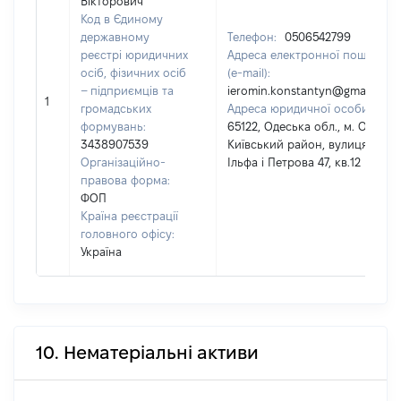
Вікторович
Код в Єдиному
державному
Телефон:
0506542799
реєстрі юридичних
Адреса електронної пошти
осіб, фізичних осіб
(e-mail):
– підприємців та
ieromin.konstantyn@gmail.com
1
громадських
Адреса юридичної особи:
формувань:
65122, Одеська обл., м. Одеса,
3438907539
Київський район, вулиця
Організаційно-
Ільфа і Петрова 47, кв.12
правова форма:
ФОП
Країна реєстрації
головного офісу:
Україна
10. Нематеріальні активи