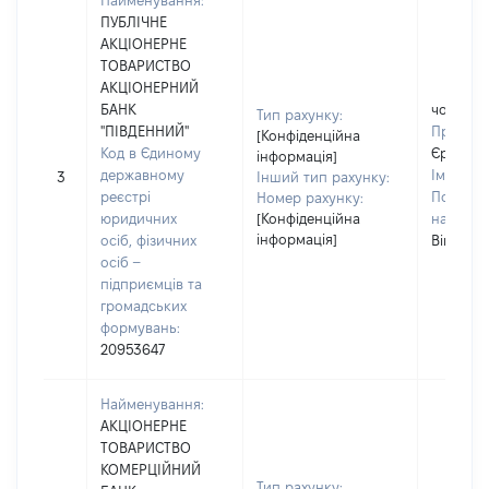
Найменування:
ПУБЛІЧНЕ
АКЦІОНЕРНЕ
ТОВАРИСТВО
АКЦІОНЕРНИЙ
БАНК
чоловік
Тип рахунку:
"ПІВДЕННИЙ"
Прізвищ
[Конфіденційна
Код в Єдиному
Єрьомін
інформація]
державному
Ім'я:
Ко
3
Інший тип рахунку:
реєстрі
По батьк
Номер рахунку:
юридичних
[Конфіденційна
наявност
інформація]
осіб, фізичних
Вікторо
осіб –
підприємців та
громадських
формувань:
20953647
Найменування:
АКЦІОНЕРНЕ
ТОВАРИСТВО
КОМЕРЦІЙНИЙ
Тип рахунку: