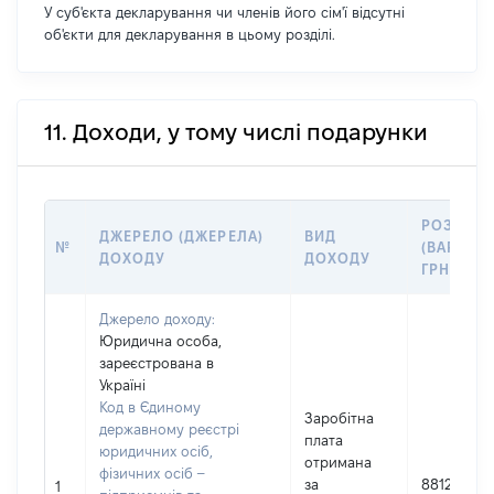
У суб'єкта декларування чи членів його сім'ї відсутні
об'єкти для декларування в цьому розділі.
11. Доходи, у тому числі подарунки
РОЗМІР
ДЖЕРЕЛО (ДЖЕРЕЛА)
ВИД
№
(ВАРТІСТ
ДОХОДУ
ДОХОДУ
ГРН
Джерело доходу:
Юридична особа,
зареєстрована в
Україні
Код в Єдиному
Заробітна
державному реєстрі
плата
юридичних осіб,
отримана
фізичних осіб –
за
88122
1