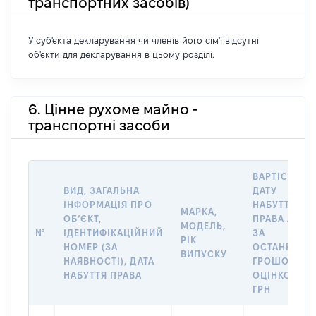
транспортних засобів)
У суб'єкта декларування чи членів його сім'ї відсутні
об'єкти для декларування в цьому розділі.
6. Цінне рухоме майно -
транспортні засоби
ВАРТІСТЬ Н
ВИД, ЗАГАЛЬНА
ДАТУ
ІНФОРМАЦІЯ ПРО
НАБУТТЯ
МАРКА,
ОБʼЄКТ,
ПРАВА АБО
МОДЕЛЬ,
№
ІДЕНТИФІКАЦІЙНИЙ
ЗА
РІК
НОМЕР (ЗА
ОСТАННЬО
ВИПУСКУ
НАЯВНОСТІ), ДАТА
ГРОШОВОЮ
НАБУТТЯ ПРАВА
ОЦІНКОЮ,
ГРН