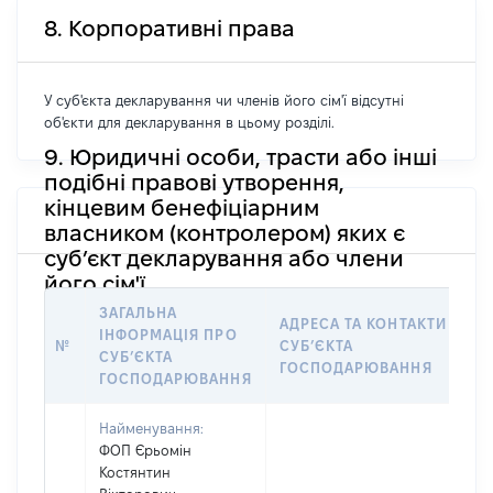
8. Корпоративні права
У суб'єкта декларування чи членів його сім'ї відсутні
об'єкти для декларування в цьому розділі.
9. Юридичні особи, трасти або інші
подібні правові утворення,
кінцевим бенефіціарним
власником (контролером) яких є
суб’єкт декларування або члени
його сім'ї
ЗАГАЛЬНА
АДРЕСА ТА КОНТАКТИ
ІНФОРМАЦІЯ ПРО
№
СУБʼЄКТА
СУБʼЄКТА
ГОСПОДАРЮВАННЯ
ГОСПОДАРЮВАННЯ
Найменування:
ФОП Єрьомін
Костянтин