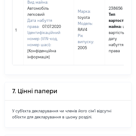
Вид майна:
Автомобіль
238656
Марка:
легковий
Тип
toyota
Дата набуття
вартості
Модель:
права:
07.07.2020
майна:
це
RAV4
1
Ідентифікаційний
вартість на
Рік
номер (VIN-код,
дату
випуску:
номер шасі):
набуття
2005
[Конфіденційна
права
інформація]
7. Цінні папери
У суб'єкта декларування чи членів його сім'ї відсутні
об'єкти для декларування в цьому розділі.