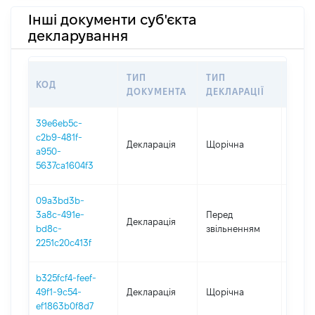
Інші документи суб'єкта
декларування
ТИП
ТИП
КОД
ПЕР
ДОКУМЕНТА
ДЕКЛАРАЦІЇ
39e6eb5c-
c2b9-481f-
Декларація
Щорічна
2024
a950-
5637ca1604f3
09a3bd3b-
21.01
3a8c-491e-
Перед
Декларація
-
bd8c-
звільненням
26.12
2251c20c413f
b325fcf4-feef-
49f1-9c54-
Декларація
Щорічна
2023
ef1863b0f8d7