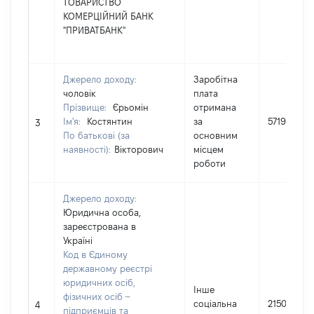
ТОВАРИСТВО
КОМЕРЦІЙНИЙ БАНК
"ПРИВАТБАНК"
Джерело доходу:
Заробітна
чоловік
плата
Прізвище:
Єрьомін
отримана
Ім'я:
Костянтин
за
571955
3
По батькові (за
основним
наявності):
Вікторович
місцем
роботи
Джерело доходу:
Юридична особа,
зареєстрована в
Україні
Код в Єдиному
державному реєстрі
юридичних осіб,
Інше
фізичних осіб –
соціальна
21500
4
підприємців та