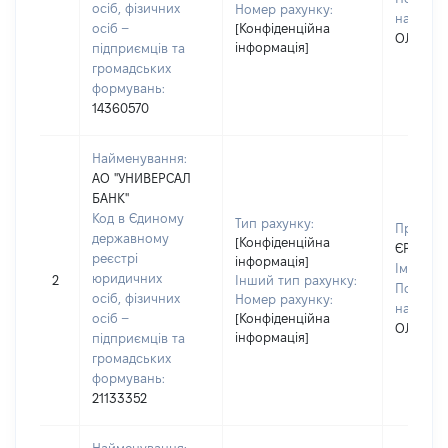
осіб, фізичних
Номер рахунку:
наявност
осіб –
[Конфіденційна
ОЛЕГІВ
інформація]
підприємців та
громадських
формувань:
14360570
Найменування:
АО "УНИВЕРСАЛ
БАНК"
Код в Єдиному
Тип рахунку:
Прізвищ
державному
[Конфіденційна
ЄРЬОМІ
реєстрі
інформація]
Ім'я:
ІР
юридичних
2
Інший тип рахунку:
По батьк
осіб, фізичних
Номер рахунку:
наявност
осіб –
[Конфіденційна
ОЛЕГІВ
інформація]
підприємців та
громадських
формувань:
21133352