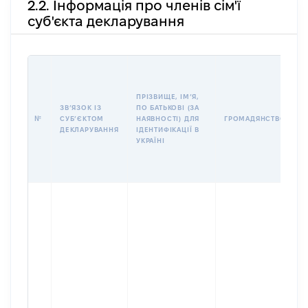
2.2. Інформація про членів сім'ї
суб'єкта декларування
П
І
Б
ПРІЗВИЩЕ, ІМʼЯ,
І
ЗВʼЯЗОК ІЗ
ПО БАТЬКОВІ (ЗА
№
СУБʼЄКТОМ
НАЯВНОСТІ) ДЛЯ
ГРОМАДЯНСТВО
У
ДЕКЛАРУВАННЯ
ІДЕНТИФІКАЦІЇ В
Д
УКРАЇНІ