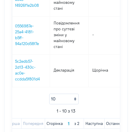
майновому
f4926f1e2b08
стані
Повідомлення
0556987e-
про суттєві
25a4-4181-
зміни y
-
20
b5ff-
майновому
94a120d58f7e
стані
5c2edb57-
2d13-430c-
Декларація
Щорічна
20
ac0e-
ccdda5f801d4
1 - 10 з 13
Перша
Попередня
Сторінка
з
2
Наступна
Остання