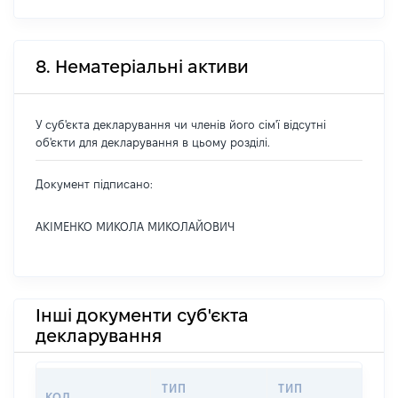
8. Нематеріальні активи
У суб'єкта декларування чи членів його сім'ї відсутні
об'єкти для декларування в цьому розділі.
Документ підписано:
АКІМЕНКО МИКОЛА МИКОЛАЙОВИЧ
Інші документи суб'єкта
декларування
ТИП
ТИП
КОД
П