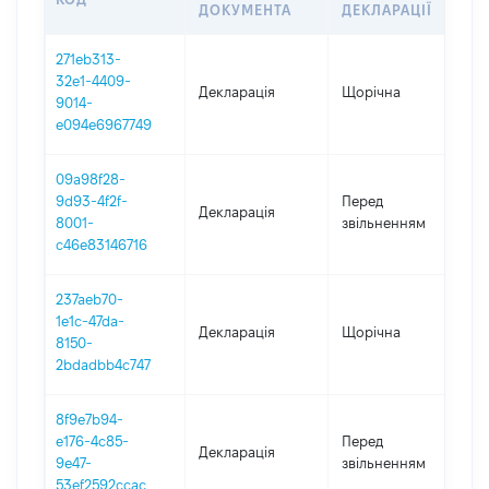
ДОКУМЕНТА
ДЕКЛАРАЦІЇ
271eb313-
32e1-4409-
Декларація
Щорічна
20
9014-
e094e6967749
09a98f28-
01
9d93-4f2f-
Перед
Декларація
-
8001-
звільненням
13
c46e83146716
237aeb70-
1e1c-47da-
Декларація
Щорічна
20
8150-
2bdadbb4c747
8f9e7b94-
01
e176-4c85-
Перед
Декларація
-
9e47-
звільненням
11
53ef2592ccac