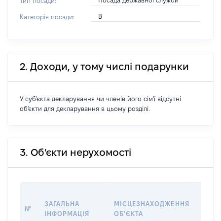
Посада державної служби
Тип посади:
В
Категорія посади:
2. Доходи, у тому числі подарунки
У суб'єкта декларування чи членів його сім'ї відсутні
об'єкти для декларування в цьому розділі.
3. Об'єкти нерухомості
ВАРТ
ЗАГАЛЬНА
МІСЦЕЗНАХОДЖЕННЯ
№
НА Д
ІНФОРМАЦІЯ
ОБ'ЄКТА
НАБУ