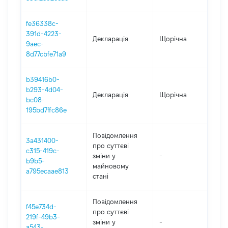
fe36338c-
391d-4223-
Декларація
Щорічна
20
9aec-
8d77cbfe71a9
b39416b0-
b293-4d04-
Декларація
Щорічна
20
bc08-
195bd7ffc86e
Повідомлення
3a431400-
про суттєві
c315-419c-
зміни y
-
20
b9b5-
майновому
a795ecaae813
стані
Повідомлення
f45e734d-
про суттєві
219f-49b3-
зміни y
-
20
a543-