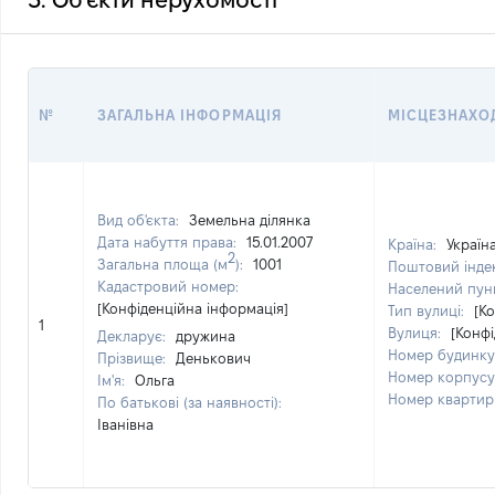
3. Об'єкти нерухомості
№
ЗАГАЛЬНА ІНФОРМАЦІЯ
МІСЦЕЗНАХО
Вид об'єкта:
Земельна ділянка
Дата набуття права:
15.01.2007
Країна:
Україн
2
Загальна площа (м
):
1001
Поштовий інде
Кадастровий номер:
Населений пун
[Конфіденційна інформація]
Тип вулиці:
[К
1
Вулиця:
[Конфі
Декларує:
дружина
Номер будинку
Прізвище:
Денькович
Номер корпусу
Ім'я:
Ольга
Номер квартир
По батькові (за наявності):
Іванівна