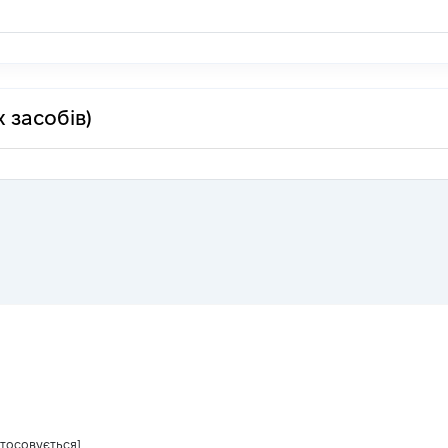
 засобів)
стосовується]