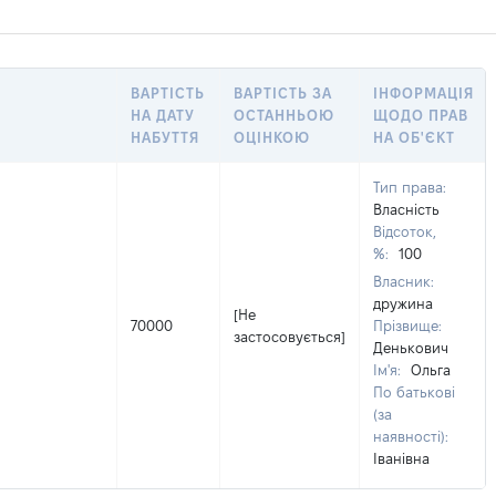
ВАРТІСТЬ
ВАРТІСТЬ ЗА
ІНФОРМАЦІЯ
НА ДАТУ
ОСТАННЬОЮ
ЩОДО ПРАВ
НАБУТТЯ
ОЦІНКОЮ
НА ОБ'ЄКТ
Тип права:
Власність
Відсоток,
%:
100
Власник:
дружина
[Не
70000
Прізвище:
застосовується]
Денькович
Ім'я:
Ольга
По батькові
(за
наявності):
Іванівна