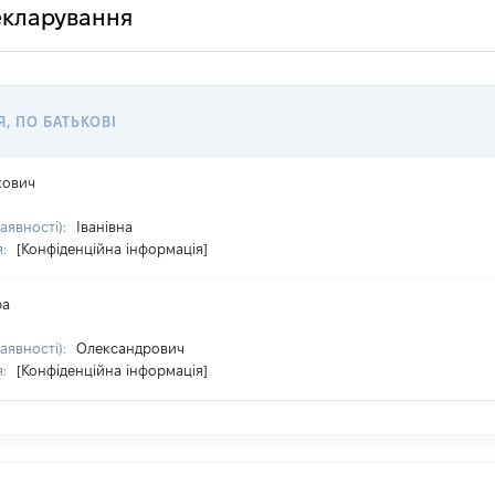
декларування
Я, ПО БАТЬКОВІ
кович
наявності):
Іванівна
я:
[Конфіденційна інформація]
ра
наявності):
Олександрович
я:
[Конфіденційна інформація]