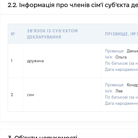
2.2. Інформація про членів сім'ї суб'єкта 
ЗВ'ЯЗОК ІЗ СУБ'ЄКТОМ
№
ПРІЗВИЩЕ, ІМ'
ДЕКЛАРУВАННЯ
Прізвище:
День
Ім'я:
Ольга
1
дружина
По батькові (за 
Дата народженн
Прізвище:
Конд
Ім'я:
Лев
2
син
По батькові (за 
Дата народженн