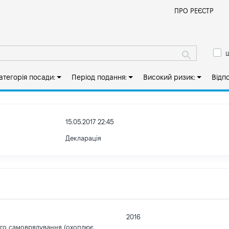
Й
ПРО РЕЄСТР
ш
атегорія посади:
Період подання:
Високий ризик:
Відп
15.05.2017 22:45
Декларація
2016
ого самоврядування (охоплює