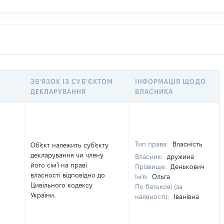
ЗВ'ЯЗОК ІЗ СУБ'ЄКТОМ
ІНФОРМАЦІЯ ЩОДО
ДЕКЛАРУВАННЯ
ВЛАСНИКА
Тип права:
Власність
Об'єкт належить суб'єкту
декларування чи члену
Власник:
дружина
його сім'ї на праві
Прізвище:
Денькович
власності відповідно до
Ім'я:
Ольга
Цивільного кодексу
По батькові (за
України.
наявності):
Іванівна