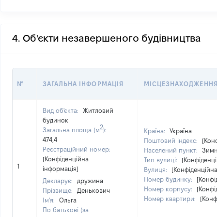
4. Об'єкти незавершеного будівництва
№
ЗАГАЛЬНА ІНФОРМАЦІЯ
МІСЦЕЗНАХОДЖЕНН
Вид об'єкта:
Житловий
будинок
2
Загальна площа (м
):
Країна:
Україна
474,4
Поштовий індекс:
[Кон
Реєстраційний номер:
Населений пункт:
Зимн
[Конфіденційна
Тип вулиці:
[Конфіденц
1
інформація]
Вулиця:
[Конфіденційна
Номер будинку:
[Конфі
Декларує:
дружина
Номер корпусу:
[Конфі
Прізвище:
Денькович
Номер квартири:
[Конф
Ім'я:
Ольга
По батькові (за