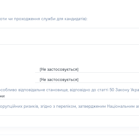
боти чи проходження служби для кандидатів)
:
[Не застосовується]
[Не застосовується]
особливо відповідальне становище, відповідно до статті 50 Закону Укра
їни
орупційних ризиків, згідно з переліком, затвердженим Національним аг