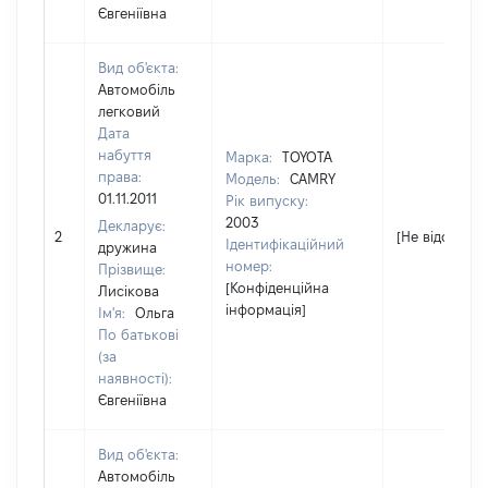
Євгеніївна
Вид об'єкта:
Автомобіль
легковий
Дата
набуття
Марка:
TOYOTA
права:
Модель:
CAMRY
01.11.2011
Рік випуску:
2003
Декларує:
2
[Не відомо]
Ідентифікаційний
дружина
номер:
Прізвище:
[Конфіденційна
Лисікова
інформація]
Ім'я:
Ольга
По батькові
(за
наявності):
Євгеніївна
Вид об'єкта:
Автомобіль