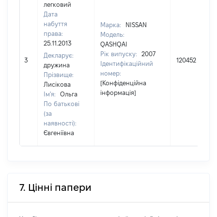
легковий
Дата
набуття
Марка:
NISSAN
права:
Модель:
25.11.2013
QASHQAI
Рік випуску:
2007
Декларує:
3
120452
Ідентифікаційний
дружина
номер:
Прізвище:
[Конфіденційна
Лисікова
інформація]
Ім'я:
Ольга
По батькові
(за
наявності):
Євгеніївна
7. Цінні папери