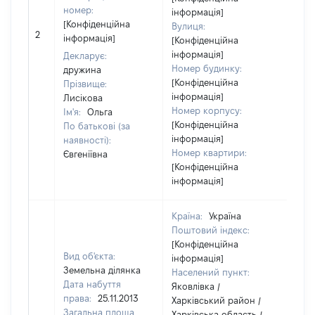
номер:
інформація]
[Конфіденційна
Вулиця:
2
562
інформація]
[Конфіденційна
інформація]
Декларує:
Номер будинку:
дружина
[Конфіденційна
Прізвище:
інформація]
Лисікова
Номер корпусу:
Ім'я:
Ольга
[Конфіденційна
По батькові (за
інформація]
наявності):
Номер квартири:
Євгеніївна
[Конфіденційна
інформація]
Країна:
Україна
Поштовий індекс:
[Конфіденційна
Вид об'єкта:
інформація]
Земельна ділянка
Населений пункт:
Дата набуття
Яковлівка /
права:
25.11.2013
Харківський район /
Загальна площа
Харківська область /