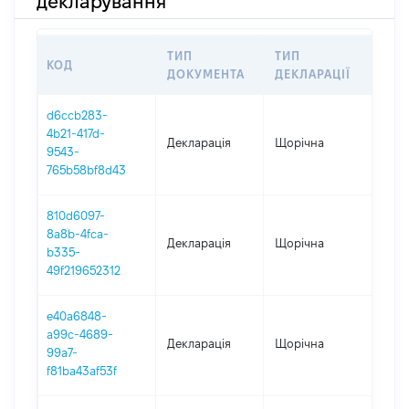
декларування
ТИП
ТИП
КОД
ПЕР
ДОКУМЕНТА
ДЕКЛАРАЦІЇ
d6ccb283-
4b21-417d-
Декларація
Щорічна
202
9543-
765b58bf8d43
810d6097-
8a8b-4fca-
Декларація
Щорічна
202
b335-
49f219652312
e40a6848-
a99c-4689-
Декларація
Щорічна
202
99a7-
f81ba43af53f