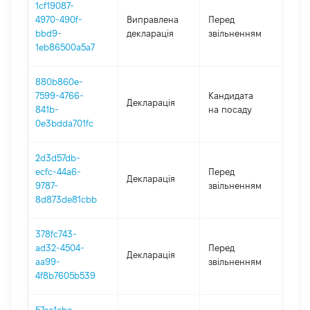
1cf19087-
04.0
4970-490f-
Виправлена
Перед
-
bbd9-
декларація
звільненням
29.1
1eb86500a5a7
880b860e-
7599-4766-
Кандидата
Декларація
202
841b-
на посаду
0e3bdda701fc
2d3d57db-
04.0
ecfc-44a6-
Перед
Декларація
-
9787-
звільненням
29.1
8d873de81cbb
378fc743-
01.0
ad32-4504-
Перед
Декларація
-
aa99-
звільненням
04.0
4f8b7605b539