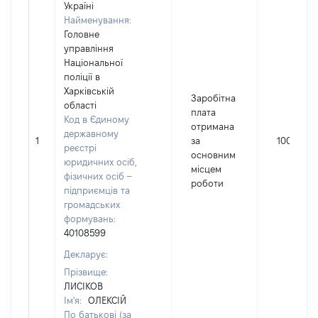
Україні
Найменування:
Головне
управління
Національної
поліції в
Харківській
Заробітна
області
плата
Код в Єдиному
отримана
державному
1
за
100436
реєстрі
основним
юридичних осіб,
місцем
фізичних осіб –
роботи
підприємців та
громадських
формувань:
40108599
Декларує:
Прізвище:
ЛИСІКОВ
Ім'я:
ОЛЕКСІЙ
По батькові (за