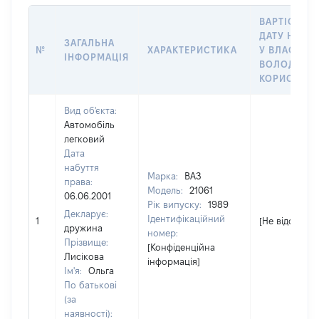
ВАРТІСТЬ Н
ДАТУ НАБУ
ЗАГАЛЬНА
№
ХАРАКТЕРИСТИКА
У ВЛАСНІСТ
ІНФОРМАЦІЯ
ВОЛОДІННЯ
КОРИСТУВ
Вид об'єкта:
Автомобіль
легковий
Дата
набуття
Марка:
ВАЗ
права:
Модель:
21061
06.06.2001
Рік випуску:
1989
Декларує:
Ідентифікаційний
1
[Не відомо]
дружина
номер:
Прізвище:
[Конфіденційна
Лисікова
інформація]
Ім'я:
Ольга
По батькові
(за
наявності):