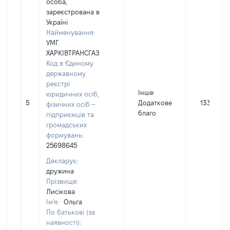
особа,
зареєстрована в
Україні
Найменування:
УМГ
ХАРКІВТРАНСГАЗ
Код в Єдиному
державному
реєстрі
Інше
юридичних осіб,
5
Додаткове
1332
фізичних осіб –
благо
підприємців та
громадських
формувань:
25698645
Декларує:
дружина
Прізвище:
Лисікова
Ім'я:
Ольга
По батькові (за
наявності):