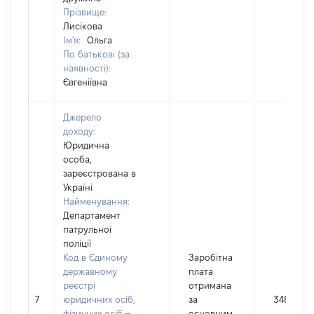
Прізвище:
Лисікова
Ім'я:
Ольга
По батькові (за
наявності):
Євгеніївна
Джерело
доходу:
Юридична
особа,
зареєстрована в
Україні
Найменування:
Департамент
патрульної
поліції
Код в Єдиному
Заробітна
державному
плата
реєстрі
отримана
7
юридичних осіб,
за
34818
фізичних осіб –
основним