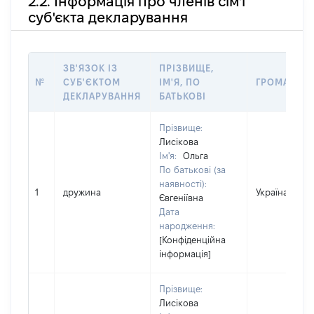
2.2. Інформація про членів сім'ї
суб'єкта декларування
ЗВ'ЯЗОК ІЗ
ПРІЗВИЩЕ,
№
СУБ'ЄКТОМ
ІМ'Я, ПО
ГРОМАДЯН
ДЕКЛАРУВАННЯ
БАТЬКОВІ
Прізвище:
Лисікова
Ім'я:
Ольга
По батькові (за
наявності):
1
дружина
Україна
Євгеніївна
Дата
народження:
[Конфіденційна
інформація]
Прізвище:
Лисікова