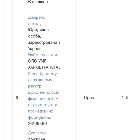
Євгеніївна
Джерело
доходу:
Юридична
особа,
зареєстрована в
Україні
Найменування:
ОПО УМГ
ХАРКІВТРАНСГАЗ
Код в Єдиному
державному
реєстрі
юридичних осіб,
6
Приз
1292
фізичних осіб –
підприємців та
громадських
формувань:
26106380
Декларує:
дружина