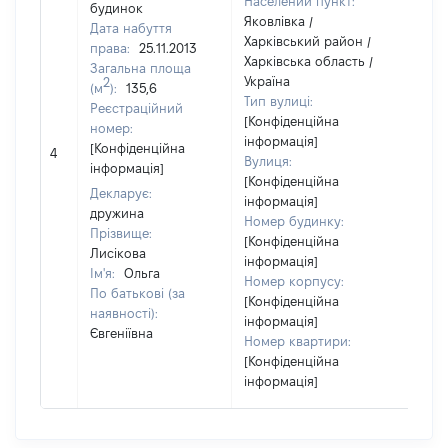
Населений пункт:
будинок
Яковлівка /
Дата набуття
Харківський район /
права:
25.11.2013
Харківська область /
Загальна площа
Україна
2
(м
):
135,6
Тип вулиці:
Реєстраційний
[Конфіденційна
номер:
інформація]
[Конфіденційна
4
596
Вулиця:
інформація]
[Конфіденційна
Декларує:
інформація]
дружина
Номер будинку:
Прізвище:
[Конфіденційна
Лисікова
інформація]
Ім'я:
Ольга
Номер корпусу:
По батькові (за
[Конфіденційна
наявності):
інформація]
Євгеніївна
Номер квартири:
[Конфіденційна
інформація]