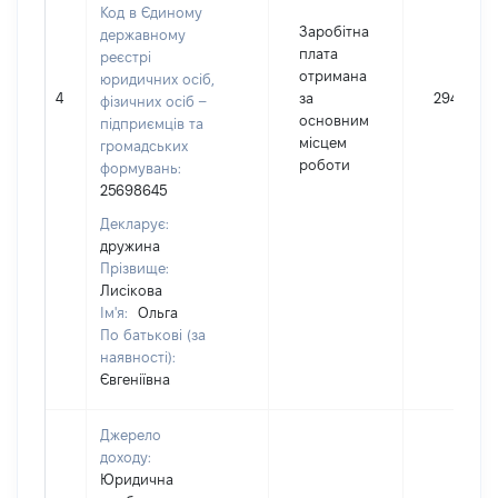
Код в Єдиному
Заробітна
державному
плата
реєстрі
отримана
юридичних осіб,
4
за
294682
фізичних осіб –
основним
підприємців та
місцем
громадських
роботи
формувань:
25698645
Декларує:
дружина
Прізвище:
Лисікова
Ім'я:
Ольга
По батькові (за
наявності):
Євгеніївна
Джерело
доходу:
Юридична