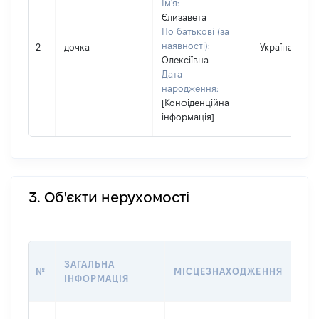
Ім'я:
Єлизавета
По батькові (за
наявності):
2
дочка
Україна
Олексіївна
Дата
народження:
[Конфіденційна
інформація]
3. Об'єкти нерухомості
ВАР
ЗАГАЛЬНА
№
МІСЦЕЗНАХОДЖЕННЯ
НА 
ІНФОРМАЦІЯ
НА