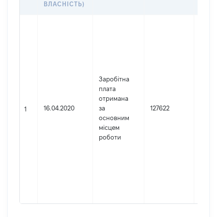
ВЛАСНІСТЬ)
Джер
Юрид
особа
заре
в Укр
Найм
Заробітна
Веро
плата
Суд
отримана
Код 
16.04.2020
за
127622
1
держ
основним
реєст
місцем
юрид
роботи
осіб,
осіб 
підпр
гром
форм
41721