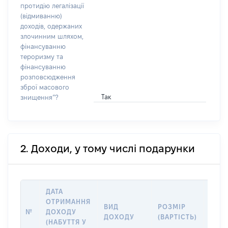
протидію легалізації
(відмиванню)
доходів, одержаних
злочинним шляхом,
фінансуванню
тероризму та
фінансуванню
розповсюдження
зброї масового
Так
знищення”?
2. Доходи, у тому числі подарунки
ДАТА
ОТРИМАННЯ
ВИД
РОЗМІР
ІНФ
№
ДОХОДУ
ДОХОДУ
(ВАРТІСТЬ)
ПРО
(НАБУТТЯ У