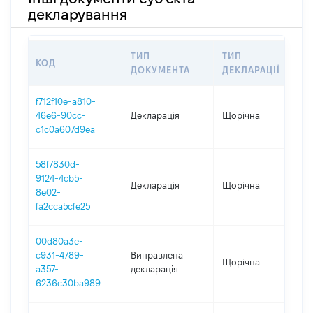
декларування
ТИП
ТИП
КОД
П
ДОКУМЕНТА
ДЕКЛАРАЦІЇ
f712f10e-a810-
46e6-90cc-
Декларація
Щорічна
2
c1c0a607d9ea
58f7830d-
9124-4cb5-
Декларація
Щорічна
2
8e02-
fa2cca5cfe25
00d80a3e-
c931-4789-
Виправлена
Щорічна
2
a357-
декларація
6236c30ba989