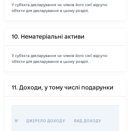
У суб'єкта декларування чи членів його сім'ї відсутні
об'єкти для декларування в цьому розділі.
10. Нематеріальні активи
У суб'єкта декларування чи членів його сім'ї відсутні
об'єкти для декларування в цьому розділі.
11. Доходи, у тому числі подарунки
РО
№
ДЖЕРЕЛО ДОХОДУ
ВИД ДОХОДУ
(ВА