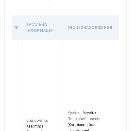
ВАРТ
ЗАГАЛЬНА
№
МІСЦЕЗНАХОДЖЕННЯ
НА Д
ІНФОРМАЦІЯ
НАБУ
Країна:
Україна
Поштовий індекс:
Вид об'єкта:
[Конфіденційна
Квартира
інформація]