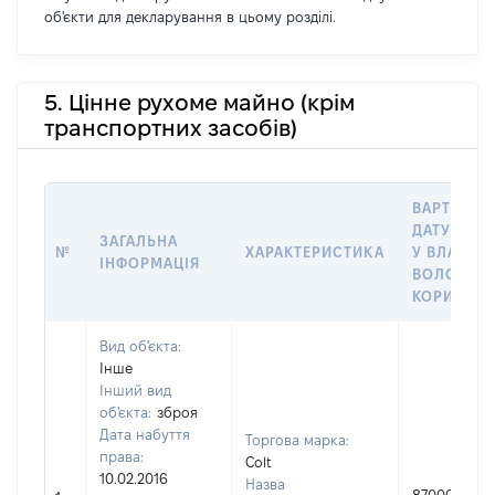
об'єкти для декларування в цьому розділі.
5. Цінне рухоме майно (крім
транспортних засобів)
ВАРТІСТЬ 
ДАТУ НАБ
ЗАГАЛЬНА
№
ХАРАКТЕРИСТИКА
У ВЛАСНІС
ІНФОРМАЦІЯ
ВОЛОДІНН
КОРИСТУВ
Вид об'єкта:
Інше
Інший вид
об'єкта:
зброя
Дата набуття
Торгова марка:
права:
Colt
10.02.2016
Назва