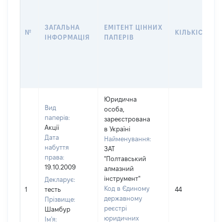
ЗАГАЛЬНА
ЕМІТЕНТ ЦІННИХ
№
КІЛЬКІСТЬ
ІНФОРМАЦІЯ
ПАПЕРІВ
Юридична
Вид
особа,
паперів:
зареєстрована
Акції
в Україні
Дата
Найменування:
набуття
ЗАТ
права:
"Полтавський
19.10.2009
алмазний
інструмент"
Декларує:
Код в Єдиному
1
тесть
44
державному
Прізвище:
реєстрі
Шамбур
юридичних
Ім'я: