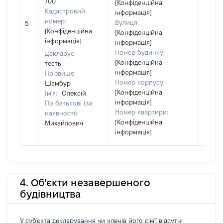
700
[Конфіденційна
Кадастровий
інформація]
номер:
Вулиця:
5
2475
[Конфіденційна
[Конфіденційна
інформація]
інформація]
Номер будинку:
Декларує:
[Конфіденційна
тесть
інформація]
Прізвище:
Номер корпусу:
Шамбур
[Конфіденційна
Ім'я:
Олексій
інформація]
По батькові (за
Номер квартири:
наявності):
[Конфіденційна
Михайлович
інформація]
4. Об'єкти незавершеного
будівництва
У суб'єкта декларування чи членів його сім'ї відсутні