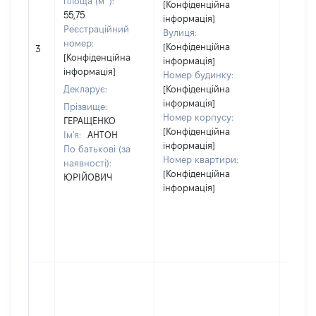
площа (м
):
[Конфіденційна
55,75
інформація]
Реєстраційний
Вулиця:
[Не
номер:
[Конфіденційна
3
відом
[Конфіденційна
інформація]
інформація]
Номер будинку:
Декларує:
[Конфіденційна
інформація]
Прізвище:
Номер корпусу:
ГЕРАЩЕНКО
[Конфіденційна
Ім'я:
АНТОН
інформація]
По батькові (за
Номер квартири:
наявності):
[Конфіденційна
ЮРІЙОВИЧ
інформація]