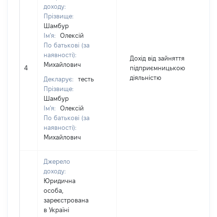
доходу:
Прізвище:
Шамбур
Ім'я:
Олексій
По батькові (за
наявності):
Дохід від зайняття
Михайлович
4
підприємницькою
3
діяльністю
Декларує:
тесть
Прізвище:
Шамбур
Ім'я:
Олексій
По батькові (за
наявності):
Михайлович
Джерело
доходу:
Юридична
особа,
зареєстрована
в Україні