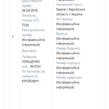
Дата набуття
Населений пункт:
права:
Харків / Харківська
26.09.2015
область / Україна
Загальна
2
Тип вулиці:
площа (м
):
[Конфіденційна
77,20
інформація]
Реєстраційний
Вулиця:
номер:
1
32582
[Конфіденційна
[Конфіденційна
інформація]
інформація]
Номер будинку:
Декларує:
[Конфіденційна
Прізвище:
інформація]
ГЕРАЩЕНКО
Номер корпусу:
Ім'я:
АНТОН
[Конфіденційна
По батькові (за
інформація]
наявності):
Номер квартири:
ЮРІЙОВИЧ
[Конфіденційна
інформація]