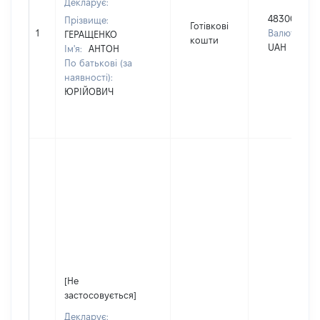
Декларує:
483000
Прізвище:
Готівкові
1
Валюта:
ГЕРАЩЕНКО
кошти
UAH
Ім'я:
АНТОН
По батькові (за
наявності):
ЮРІЙОВИЧ
[Не
застосовується]
Декларує: