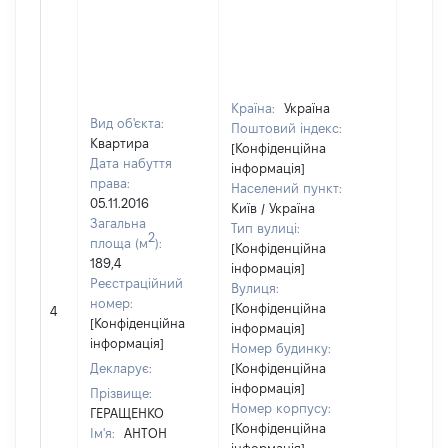
Країна:
Україна
Вид об'єкта:
Поштовий індекс:
Квартира
[Конфіденційна
Дата набуття
інформація]
права:
Населений пункт:
05.11.2016
Київ / Україна
Загальна
Тип вулиці:
2
площа (м
):
[Конфіденційна
189,4
інформація]
Реєстраційний
Вулиця:
[Не
номер:
[Конфіденційна
4
відом
[Конфіденційна
інформація]
інформація]
Номер будинку:
Декларує:
[Конфіденційна
інформація]
Прізвище:
Номер корпусу:
ГЕРАЩЕНКО
[Конфіденційна
Ім'я:
АНТОН