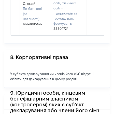
осіб, фізичних
Олексій
осіб –
По батькові
підприємців та
(за
громадських
наявності):
формувань:
Михайлович
33804724
8. Корпоративні права
У суб'єкта декларування чи членів його сім'ї відсутні
об'єкти для декларування в цьому розділі.
9. Юридичні особи, кінцевим
бенефіціарним власником
(контролером) яких є суб’єкт
декларування або члени його сім’ї