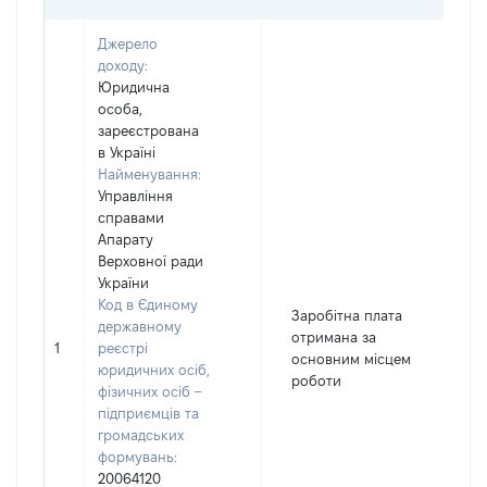
Джерело
доходу:
Юридична
особа,
зареєстрована
в Україні
Найменування:
Управління
справами
Апарату
Верховної ради
України
Код в Єдиному
Заробітна плата
державному
отримана за
1
реєстрі
3
основним місцем
юридичних осіб,
роботи
фізичних осіб –
підприємців та
громадських
формувань:
20064120