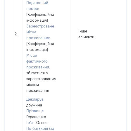
Податковий
номер:
[Конфіденційна
інформація]
Зареєстроване
Інше
місце
2
1
аліменти
проживання:
[Конфіденційна
інформація]
Місце
фактичного
проживання:
збігається з
зареєстрованим
місцем
проживання
Декларує:
дружина
Прізвище:
Геращенко
Ім'я:
Олеся
По батькові (за