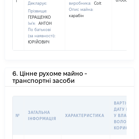
87000
1
Декларує:
виробника:
Colt
Опис майна:
Прізвище:
карабін
ГЕРАЩЕНКО
Ім'я:
АНТОН
По батькові
(за наявності):
ЮРІЙОВИЧ
6. Цінне рухоме майно -
транспортні засоби
ВАРТІСТЬ 
ДАТУ НАБУ
ЗАГАЛЬНА
№
ХАРАКТЕРИСТИКА
У ВЛАСНІС
ІНФОРМАЦІЯ
ВОЛОДІНН
КОРИСТУВ