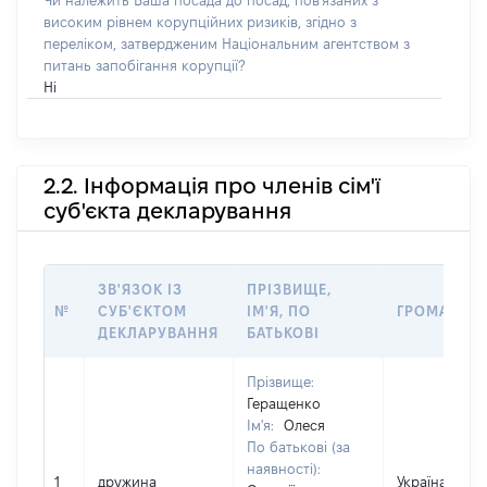
Чи належить Ваша посада до посад, пов'язаних з
високим рівнем корупційних ризиків, згідно з
переліком, затвердженим Національним агентством з
питань запобігання корупції?
Ні
2.2. Інформація про членів сім'ї
суб'єкта декларування
ЗВ'ЯЗОК ІЗ
ПРІЗВИЩЕ,
№
СУБ'ЄКТОМ
ІМ'Я, ПО
ГРОМАДЯН
ДЕКЛАРУВАННЯ
БАТЬКОВІ
Прізвище:
Геращенко
Ім'я:
Олеся
По батькові (за
наявності):
1
дружина
Україна