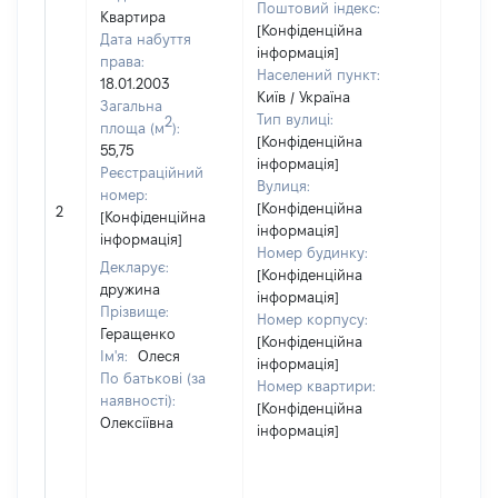
Поштовий індекс:
Квартира
[Конфіденційна
Дата набуття
інформація]
права:
Населений пункт:
18.01.2003
Київ / Україна
Загальна
Тип вулиці:
2
площа (м
):
[Конфіденційна
55,75
інформація]
Реєстраційний
Вулиця:
номер:
[Конфіденційна
2
12734
[Конфіденційна
інформація]
інформація]
Номер будинку:
Декларує:
[Конфіденційна
дружина
інформація]
Прізвище:
Номер корпусу:
Геращенко
[Конфіденційна
Ім'я:
Олеся
інформація]
По батькові (за
Номер квартири:
наявності):
[Конфіденційна
Олексіївна
інформація]