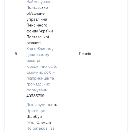
Найменування:
Полтавське
об'єднане
управління
Пенсійного
фонду України
Полтавської
оюласті
Код в Єдиному
5
Пенсія
2
державному
реєстрі
юридичних осіб,
фізичних осіб –
підприємців та
громадських
формувань:
40383769
Декларує:
тесть
Прізвище:
Шамбур
Ім'я:
Олексій
По батькові (за