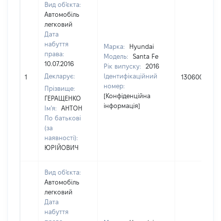
Вид об'єкта:
Автомобіль
легковий
Дата
набуття
Марка:
Hyundai
права:
Модель:
Santa Fe
10.07.2016
Рік випуску:
2016
Декларує:
Ідентифікаційний
1
1306000
номер:
Прізвище:
[Конфіденційна
ГЕРАЩЕНКО
інформація]
Ім'я:
АНТОН
По батькові
(за
наявності):
ЮРІЙОВИЧ
Вид об'єкта:
Автомобіль
легковий
Дата
набуття