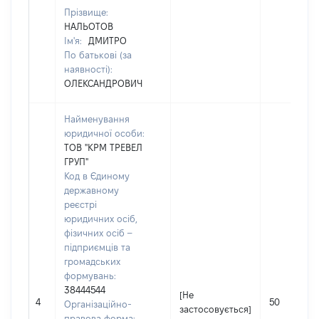
Прізвище:
НАЛЬОТОВ
Ім'я:
ДМИТРО
По батькові (за
наявності):
ОЛЕКСАНДРОВИЧ
Найменування
юридичної особи:
ТОВ "КРМ ТРЕВЕЛ
ГРУП"
Код в Єдиному
державному
реєстрі
юридичних осіб,
фізичних осіб –
підприємців та
громадських
формувань:
38444544
[Не
4
50
Організаційно-
застосовується]
правова форма: