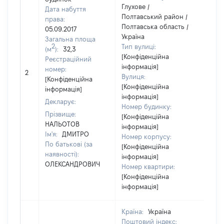
Глухове /
Дата набуття
Полтавський район /
права:
Полтавська область /
05.09.2017
Україна
Загальна площа
2
Тип вулиці:
(м
):
32,3
[Конфіденційна
Реєстраційний
інформація]
[Не
номер:
2
Вулиця:
відо
[Конфіденційна
[Конфіденційна
інформація]
інформація]
Декларує:
Номер будинку:
Прізвище:
[Конфіденційна
НАЛЬОТОВ
інформація]
Ім'я:
ДМИТРО
Номер корпусу:
По батькові (за
[Конфіденційна
наявності):
інформація]
ОЛЕКСАНДРОВИЧ
Номер квартири:
[Конфіденційна
інформація]
Країна:
Україна
Поштовий індекс: