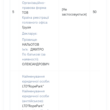
Організаційно-
правова форма:
[Не
5
50
ТОВ
застосовується]
Країна реєстрації
головного офіса:
Грузія
Декларує:
Прізвище:
НАЛЬОТОВ
Ім'я:
ДМИТРО
По батькові (за
наявності):
ОЛЕКСАНДРОВИЧ
Найменування
юридичної особи:
LTD''RopePark''
Найменування
юридичної особи
(англійською):
LTD''RopePark''