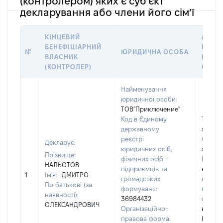
(контролером) яких є суб’єкт
декларування або члени його сім’ї
КІНЦЕВИЙ
АДРЕС
БЕНЕФІЦІАРНИЙ
КОНТ
№
ЮРИДИЧНА ОСОБА
ВЛАСНИК
ЮРИД
(КОНТРОЛЕР)
ОСОБ
Найменування
юридичної особи:
ТОВ"Приключение"
Код в Єдиному
Телеф
державному
застос
реєстрі
Факс:
Декларує:
юридичних осіб,
застос
Прізвище:
фізичних осіб –
Email:
НАЛЬОТОВ
підприємців та
відомо
1
Ім'я:
ДМИТРО
громадських
Адрес
По батькові (за
формувань:
юриди
наявності):
36984432
особи
ОЛЕКСАНДРОВИЧ
Організаційно-
вул. Ю
правова форма:
Кондр