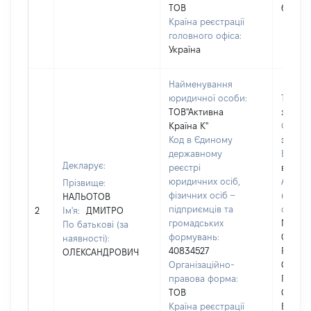
ТОВ
буд.13 
Країна реєстрації
головного офіса:
Україна
Найменування
юридичної особи:
Телеф
ТОВ"Активна
застос
Країна К"
Факс:
Код в Єдиному
застос
державному
Email:
Декларує:
реєстрі
відомо
юридичних осіб,
Адрес
Прізвище:
фізичних осіб –
юриди
НАЛЬОТОВ
підприємців та
особи
2
Ім'я:
ДМИТРО
громадських
М.КИЇВ
По батькові (за
формувань:
СОЛОМ
наявності):
40834527
РАЙОН
ОЛЕКСАНДРОВИЧ
Організаційно-
ОЧАКІ
правова форма:
ПРОВ
ТОВ
ОЧАКІ
Країна реєстрації
БУДИНО