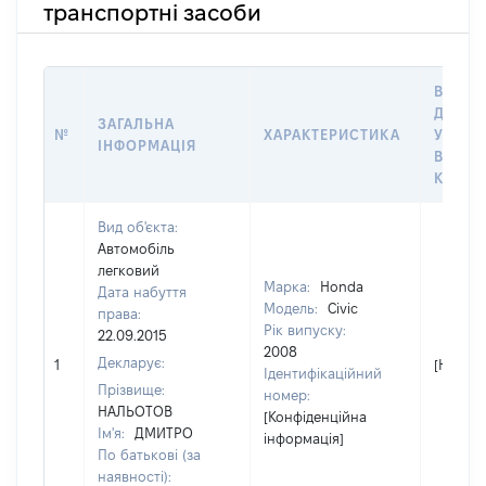
транспортні засоби
ВАРТІ
ДАТУ 
ЗАГАЛЬНА
№
ХАРАКТЕРИСТИКА
У ВЛА
ІНФОРМАЦІЯ
ВОЛОД
КОРИС
Вид об'єкта:
Автомобіль
легковий
Марка:
Honda
Дата набуття
Модель:
Civic
права:
Рік випуску:
22.09.2015
2008
Декларує:
1
[Не від
Ідентифікаційний
Прізвище:
номер:
НАЛЬОТОВ
[Конфіденційна
Ім'я:
ДМИТРО
інформація]
По батькові (за
наявності):