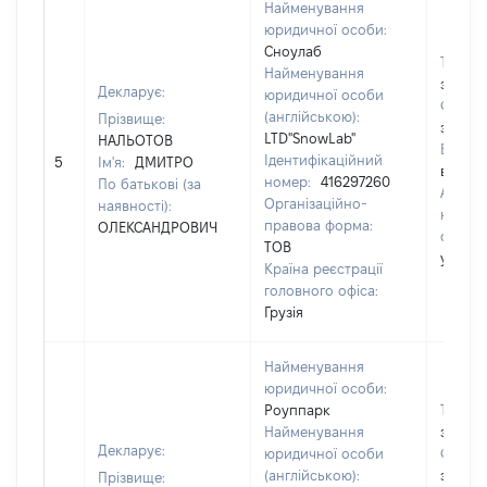
Найменування
юридичної особи:
Сноулаб
Телеф
Найменування
застос
Декларує:
юридичної особи
Факс:
(англійською):
Прізвище:
застос
LTD"SnowLab"
НАЛЬОТОВ
Email:
Ідентифікаційний
5
Ім'я:
ДМИТРО
відомо
номер:
416297260
По батькові (за
Адрес
Організаційно-
наявності):
юриди
правова форма:
ОЛЕКСАНДРОВИЧ
особи
ТОВ
ул.Чав
Країна реєстрації
головного офіса:
Грузія
Найменування
юридичної особи:
Роуппарк
Телеф
Найменування
застос
Декларує:
юридичної особи
Факс:
(англійською):
застос
Прізвище: