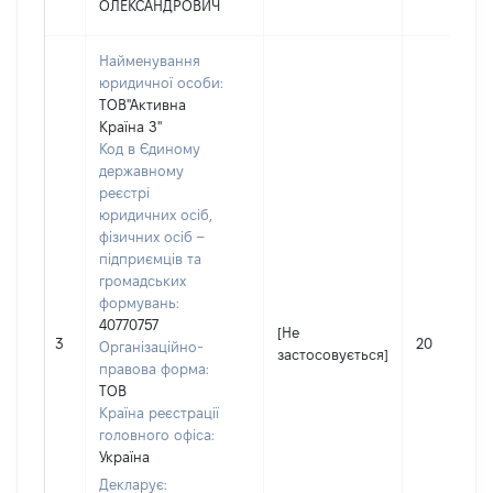
ОЛЕКСАНДРОВИЧ
Найменування
юридичної особи:
ТОВ"Активна
Країна З"
Код в Єдиному
державному
реєстрі
юридичних осіб,
фізичних осіб –
підприємців та
громадських
формувань:
40770757
[Не
3
20
Організаційно-
застосовується]
правова форма:
ТОВ
Країна реєстрації
головного офіса:
Україна
Декларує: