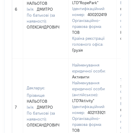
LTD''RopePark''
Email:
НАЛЬОТОВ
Ідентифікаційний
відомо
6
Ім'я:
ДМИТРО
номер:
400202419
Адрес
По батькові (за
Організаційно-
юриди
наявності):
правова форма:
особи
ОЛЕКСАНДРОВИЧ
ТОВ
Нацуби
Країна реєстрації
оф7
головного офіса:
Грузія
Найменування
юридичної особи:
Активити
Телеф
Найменування
застос
Декларує:
юридичної особи
Факс:
(англійською):
Прізвище:
застос
LTD"Aktivity"
НАЛЬОТОВ
Email:
Ідентифікаційний
7
Ім'я:
ДМИТРО
відомо
номер:
402113921
По батькові (за
Адрес
Організаційно-
наявності):
юриди
правова форма:
ОЛЕКСАНДРОВИЧ
особи
ТОВ