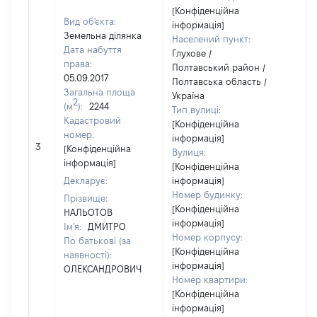
[Конфіденційна
Вид об'єкта:
інформація]
Земельна ділянка
Населений пункт:
Дата набуття
Глухове /
права:
Полтавський район /
05.09.2017
Полтавська область /
Загальна площа
Україна
2
(м
):
2244
Тип вулиці:
Кадастровий
[Конфіденційна
номер:
інформація]
[Не
3
[Конфіденційна
Вулиця:
відо
інформація]
[Конфіденційна
Декларує:
інформація]
Номер будинку:
Прізвище:
[Конфіденційна
НАЛЬОТОВ
інформація]
Ім'я:
ДМИТРО
Номер корпусу:
По батькові (за
[Конфіденційна
наявності):
інформація]
ОЛЕКСАНДРОВИЧ
Номер квартири:
[Конфіденційна
інформація]