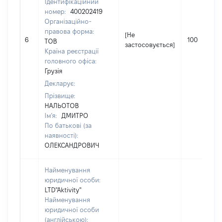
Ідентифікаційний
номер:
400202419
Організаційно-
правова форма:
[Не
6
100
ТОВ
застосовується]
Країна реєстрації
головного офіса:
Грузія
Декларує:
Прізвище:
НАЛЬОТОВ
Ім'я:
ДМИТРО
По батькові (за
наявності):
ОЛЕКСАНДРОВИЧ
Найменування
юридичної особи:
LTD"Aktivity"
Найменування
юридичної особи
(англійською):