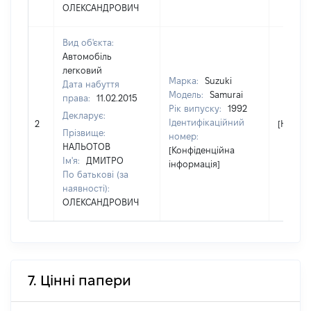
ОЛЕКСАНДРОВИЧ
Вид об'єкта:
Автомобіль
легковий
Марка:
Suzuki
Дата набуття
Модель:
Samurai
права:
11.02.2015
Рік випуску:
1992
Декларує:
Ідентифікаційний
2
[Не від
Прізвище:
номер:
НАЛЬОТОВ
[Конфіденційна
Ім'я:
ДМИТРО
інформація]
По батькові (за
наявності):
ОЛЕКСАНДРОВИЧ
7. Цінні папери