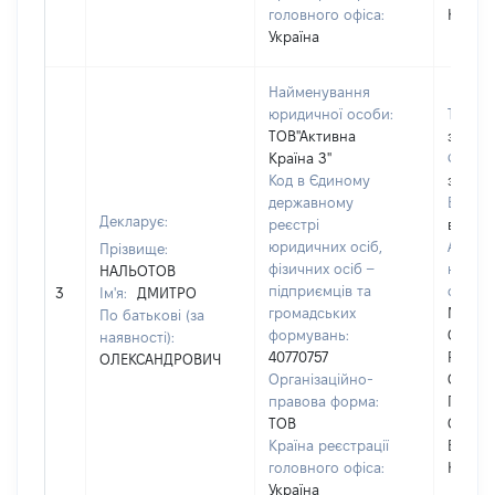
головного офіса:
КАБІНЕ
Україна
Найменування
юридичної особи:
Телеф
ТОВ"Активна
застос
Країна З"
Факс:
Код в Єдиному
застос
державному
Email:
Декларує:
реєстрі
відомо
юридичних осіб,
Адрес
Прізвище:
фізичних осіб –
юриди
НАЛЬОТОВ
підприємців та
особи
3
Ім'я:
ДМИТРО
громадських
М.КИЇВ
По батькові (за
формувань:
СОЛОМ
наявності):
40770757
РАЙОН
ОЛЕКСАНДРОВИЧ
Організаційно-
ОЧАКІ
правова форма:
ПРОВ
ТОВ
ОЧАКІ
Країна реєстрації
БУДИНО
головного офіса:
КАБІНЕ
Україна