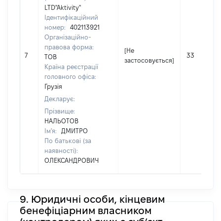
LTD"Aktivity"
Ідентифікаційний
номер:
402113921
Організаційно-
правова форма:
[Не
7
33
ТОВ
застосовується]
Країна реєстрації
головного офіса:
Грузія
Декларує:
Прізвище:
НАЛЬОТОВ
Ім'я:
ДМИТРО
По батькові (за
наявності):
ОЛЕКСАНДРОВИЧ
9. Юридичні особи, кінцевим
бенефіціарним власником