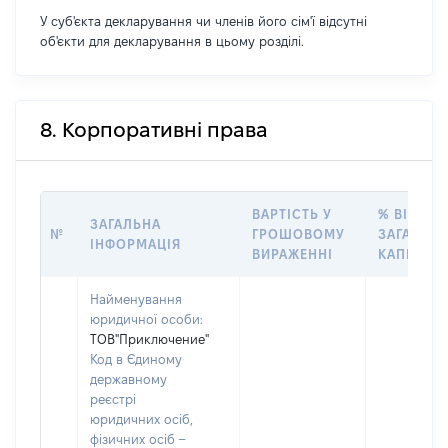
У суб'єкта декларування чи членів його сім'ї відсутні
об'єкти для декларування в цьому розділі.
8. Корпоративні права
ВАРТІСТЬ У
% ВІД
ЗАГАЛЬНА
№
ГРОШОВОМУ
ЗАГАЛЬН
ІНФОРМАЦІЯ
ВИРАЖЕННІ
КАПІТАЛУ
Найменування
юридичної особи:
ТОВ"Приключение"
Код в Єдиному
державному
реєстрі
юридичних осіб,
фізичних осіб –