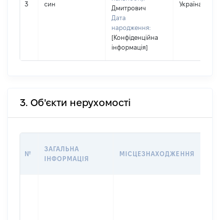
3
син
Україна
Дмитрович
Дата
народження:
[Конфіденційна
інформація]
3. Об'єкти нерухомості
ВАР
ЗАГАЛЬНА
№
МІСЦЕЗНАХОДЖЕННЯ
НА 
ІНФОРМАЦІЯ
НАБ