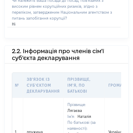
Чи належить Ваша посада до посад, пов'язаних з
високим рівнем корупційних ризиків, згідно з
переліком, затвердженим Національним агентством з
питань запобігання корупції?
Ні
2.2. Інформація про членів сім'ї
суб'єкта декларування
ЗВ'ЯЗОК ІЗ
ПРІЗВИЩЕ,
№
СУБ'ЄКТОМ
ІМ'Я, ПО
ГРОМАДЯН
ДЕКЛАРУВАННЯ
БАТЬКОВІ
Прізвище:
Лягаєва
Ім'я:
Наталія
По батькові (за
наявності):
1
дружина
Україна