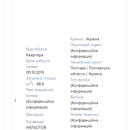
Країна:
Україна
Поштовий індекс:
Вид об'єкта:
[Конфіденційна
Квартира
інформація]
Дата набуття
Населений пункт:
права:
Полтава / Полтавська
05.10.2010
область / Україна
Загальна площа
Тип вулиці:
2
(м
):
48,6
[Конфіденційна
Реєстраційний
інформація]
номер:
Вулиця:
[Не
1
[Конфіденційна
[Конфіденційна
відо
інформація]
інформація]
Декларує:
Номер будинку:
[Конфіденційна
Прізвище:
інформація]
НАЛЬОТОВ