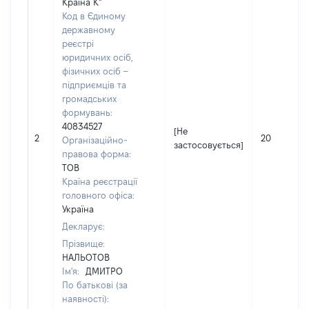
Країна К"
Код в Єдиному
державному
реєстрі
юридичних осіб,
фізичних осіб –
підприємців та
громадських
формувань:
40834527
[Не
2
20
Організаційно-
застосовується]
правова форма:
ТОВ
Країна реєстрації
головного офіса:
Україна
Декларує:
Прізвище:
НАЛЬОТОВ
Ім'я:
ДМИТРО
По батькові (за
наявності):