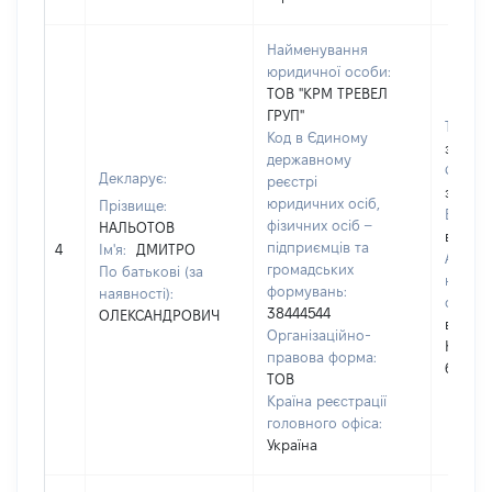
Найменування
юридичної особи:
ТОВ "КРМ ТРЕВЕЛ
ГРУП"
Телеф
Код в Єдиному
застос
державному
Факс:
Декларує:
реєстрі
застос
юридичних осіб,
Прізвище:
Email:
фізичних осіб –
НАЛЬОТОВ
відомо
підприємців та
4
Ім'я:
ДМИТРО
Адрес
громадських
По батькові (за
юриди
формувань:
наявності):
особи
38444544
ОЛЕКСАНДРОВИЧ
вул.Юр
Організаційно-
Кондр
правова форма:
буд.13 
ТОВ
Країна реєстрації
головного офіса:
Україна