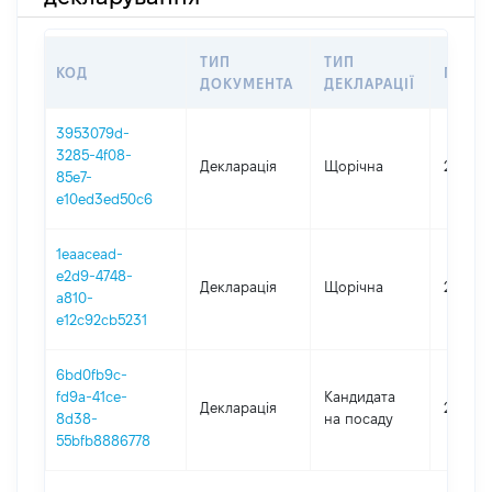
ТИП
ТИП
КОД
ПЕРІ
ДОКУМЕНТА
ДЕКЛАРАЦІЇ
3953079d-
3285-4f08-
Декларація
Щорічна
2025
85e7-
e10ed3ed50c6
1eaacead-
e2d9-4748-
Декларація
Щорічна
2024
a810-
e12c92cb5231
6bd0fb9c-
fd9a-41ce-
Кандидата
Декларація
2022
8d38-
на посаду
55bfb8886778