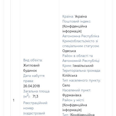
Країна:
Україна
Поштовий індекс:
[Конфіденційна
інформація]
Автономна Республіка
Крим/область/місто зі
спеціальним статусом:
Одеська
Район в області та
Вид об'єкта:
Автономній Республіці
Житловий
Крим:
Ізмаїльський
будинок
Територіальна громада:
Кілійська
Дата набуття
Тип населеного пункту:
права:
Село
26.04.2018
Населений пункт:
Загальна площа
2
Фурманівка
(м
):
71,3
[Не
Район у місті:
1
заст
Реєстраційний
[Конфіденційна
номер
інформація]
(кадастровий
Тип:
[Конфіденційна