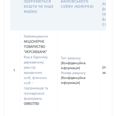
ЗБЕРІГАЮТЬСЯ
БАНКІВСЬКОГО
АБО М
КОШТИ ЧИ ІНШЕ
СЕЙФУ (КОМІРКИ)
ДО
МАЙНО
ІНДИВ
БАНКІ
СЕЙФУ 
Найменування:
АКЦІОНЕРНЕ
ТОВАРИСТВО
"УКРСИББАНК"
Код в Єдиному
Тип рахунку:
державному
[Конфіденційна
реєстрі
[Не
інформація]
1
юридичних
застосо
Номер рахунку:
осіб, фізичних
[Конфіденційна
інформація]
осіб –
підприємців та
громадських
формувань:
09807750