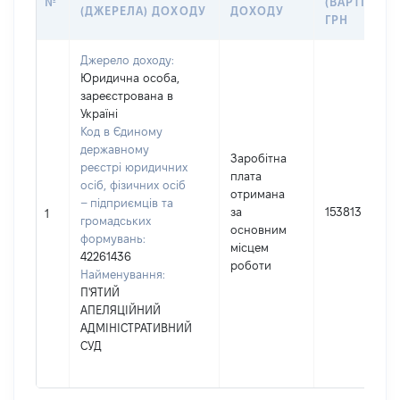
№
(ВАРТІСТЬ),
(ДЖЕРЕЛА) ДОХОДУ
ДОХОДУ
ГРН
Джерело доходу:
Юридична особа,
зареєстрована в
Україні
Код в Єдиному
державному
Заробітна
реєстрі юридичних
плата
осіб, фізичних осіб
отримана
– підприємців та
за
153813
1
громадських
основним
формувань:
місцем
42261436
роботи
Найменування:
П'ЯТИЙ
АПЕЛЯЦІЙНИЙ
АДМІНІСТРАТИВНИЙ
СУД