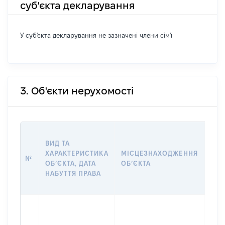
суб'єкта декларування
У суб'єкта декларування не зазначені члени сім'ї
3. Об'єкти нерухомості
ВАР
ВИД ТА
ДАТ
ХАРАКТЕРИСТИКА
МІСЦЕЗНАХОДЖЕННЯ
ПРА
№
ОБʼЄКТА, ДАТА
ОБʼЄКТА
ОС
НАБУТТЯ ПРАВА
ГР
ОЦІ