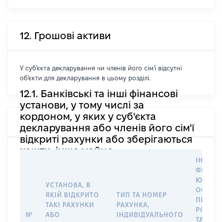
12. Грошові активи
У суб'єкта декларування чи членів його сім'ї відсутні
об'єкти для декларування в цьому розділі.
12.1. Банківські та інші фінансові
установи, у тому числі за
кордоном, у яких у суб'єкта
декларування або членів його сім'ї
відкриті рахунки або зберігаються
кошти, інше майно
ІНФОР
ФІЗИЧН
ЮРИДИ
УСТАНОВА, В
ОСОБУ,
ЯКІЙ ВІДКРИТО
ТИП ТА НОМЕР
ПРАВО
ТАКІ РАХУНКИ
РАХУНКА,
РОЗПО
№
АБО
ІНДИВІДУАЛЬНОГО
ТАКИМ