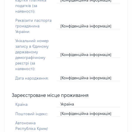
картки платника
податків (за
наявності):
Реквізити паспорта
[Конфіденційна інформація]
громадянина
України:
Унікальний номер
запису в Єдиному
державному
[Конфіденційна інформація]
демографічному
реєстрі (за
наявності):
[Конфіденційна інформація]
Дата народження:
Зареєстроване місце проживання
Україна
Країна:
[Конфіденційна інформація]
Поштовий індекс:
Автономна
Республіка Крим/