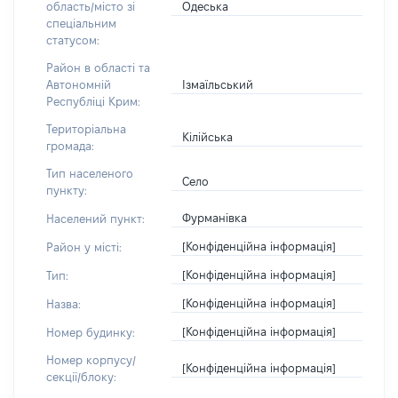
Одеська
область/місто зі
спеціальним
статусом:
Район в області та
Ізмаїльський
Автономній
Республіці Крим:
Територіальна
Кілійська
громада:
Тип населеного
Село
пункту:
Фурманівка
Населений пункт:
[Конфіденційна інформація]
Район у місті:
[Конфіденційна інформація]
Тип:
[Конфіденційна інформація]
Назва:
[Конфіденційна інформація]
Номер будинку:
Номер корпусу/
[Конфіденційна інформація]
секції/блоку: