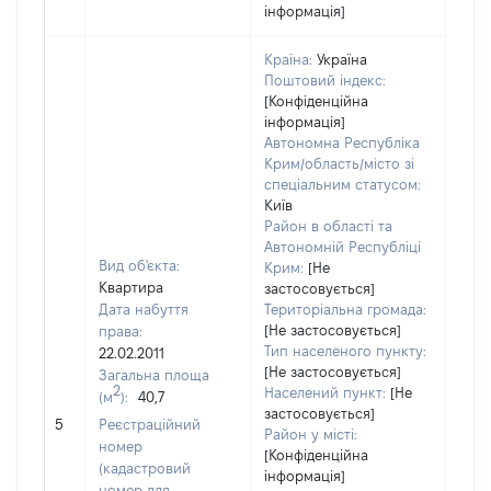
інформація]
Країна:
Україна
Поштовий індекс:
[Конфіденційна
інформація]
Автономна Республіка
Крим/область/місто зі
спеціальним статусом:
Київ
Район в області та
Автономній Республіці
Вид об'єкта:
Крим:
[Не
Квартира
застосовується]
Дата набуття
Територіальна громада:
[Не застосовується]
права:
367
Тип населеного пункту:
22.02.2011
Тип
[Не застосовується]
Загальна площа
варт
2
Населений пункт:
[Не
(м
):
40,7
обʼє
застосовується]
5
Реєстраційний
варт
Район у місті:
номер
дату
[Конфіденційна
(кадастровий
інформація]
набу
номер для