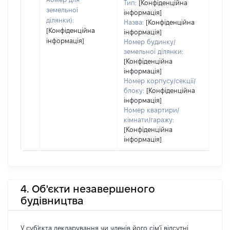
Тип:
[Конфіденційна
пра
земельної
інформація]
ділянки):
Назва:
[Конфіденційна
[Конфіденційна
інформація]
інформація]
Номер будинку/
земельної ділянки:
[Конфіденційна
інформація]
Номер корпусу/секції/
блоку:
[Конфіденційна
інформація]
Номер квартири/
кімнати/гаражу:
[Конфіденційна
інформація]
4. Об'єкти незавершеного
будівництва
У суб'єкта декларування чи членів його сім'ї відсутні