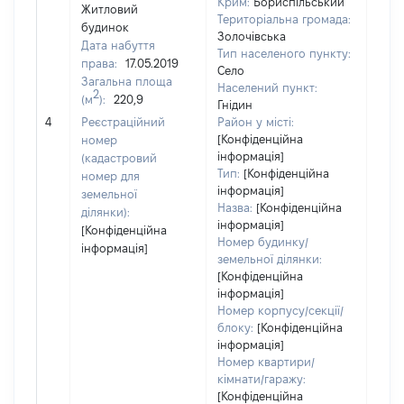
Крим:
Бориспільський
Житловий
Територіальна громада:
будинок
Золочівська
Дата набуття
Тип населеного пункту:
844
права:
17.05.2019
Село
Тип
Загальна площа
Населений пункт:
варт
2
(м
):
220,9
Гнідин
обʼє
4
Реєстраційний
Район у місті:
варт
[Конфіденційна
номер
дату
інформація]
(кадастровий
набу
Тип:
[Конфіденційна
номер для
пра
інформація]
земельної
Назва:
[Конфіденційна
ділянки):
інформація]
[Конфіденційна
Номер будинку/
інформація]
земельної ділянки:
[Конфіденційна
інформація]
Номер корпусу/секції/
блоку:
[Конфіденційна
інформація]
Номер квартири/
кімнати/гаражу:
[Конфіденційна