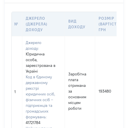
ДЖЕРЕЛО
РОЗМІР
ВИД
№
(ДЖЕРЕЛА)
(ВАРТІСТЬ),
ДОХОДУ
ДОХОДУ
ГРН
Джерело
доходу:
Юридична
особа,
зареєстрована в
Україні
Заробітна
Код в Єдиному
плата
державному
отримана
реєстрі
за
193480
1
юридичних осіб,
основним
фізичних осіб –
місцем
підприємців та
роботи
громадських
формувань:
41721784