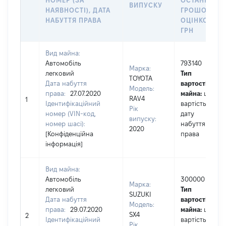
НОМЕР (ЗА
ОСТАННЬО
ВИПУСКУ
НАЯВНОСТІ), ДАТА
ГРОШОВОЮ
НАБУТТЯ ПРАВА
ОЦІНКОЮ,
ГРН
Вид майна:
Автомобіль
793140
Марка:
легковий
Тип
TOYOTA
Дата набуття
вартості
Модель:
права:
27.07.2020
майна:
це
RAV4
1
Ідентифікаційний
вартість на
Рік
номер (VIN-код,
дату
випуску:
номер шасі):
набуття
2020
[Конфіденційна
права
інформація]
Вид майна:
Автомобіль
300000
Марка:
легковий
Тип
SUZUKI
Дата набуття
вартості
Модель:
права:
29.07.2020
майна:
це
SX4
2
Ідентифікаційний
вартість на
Рік