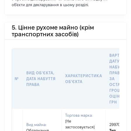
об'єкти для декларування в цьому розділі.
5. Цінне рухоме майно (крім
транспортних засобів)
ВАРТІСТЬ
ДАТУ
НАБУТТЯ
ВИД ОБʼЄКТА,
ПРАВА АБ
ХАРАКТЕРИСТИКА
№
ДАТА НАБУТТЯ
ЗА
ОБʼЄКТА
ПРАВА
ОСТАННЬ
ГРОШОВ
ОЦІНКОЮ,
ГРН
Торгова марка:
[Не
Вид майна:
299700
застосовується]
Обладнання
Тип