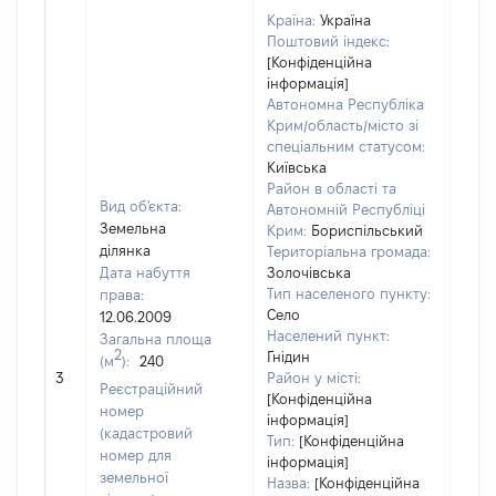
Країна:
Україна
Поштовий індекс:
[Конфіденційна
інформація]
Автономна Республіка
Крим/область/місто зі
спеціальним статусом:
Київська
Район в області та
Вид об'єкта:
Автономній Республіці
Земельна
Крим:
Бориспільський
ділянка
Територіальна громада:
Дата набуття
Золочівська
Тип населеного пункту:
права:
1500
Село
12.06.2009
Тип
Населений пункт:
Загальна площа
варт
2
Гнідин
(м
):
240
обʼє
3
Район у місті:
варт
Реєстраційний
[Конфіденційна
дату
номер
інформація]
набу
(кадастровий
Тип:
[Конфіденційна
пра
номер для
інформація]
земельної
Назва:
[Конфіденційна