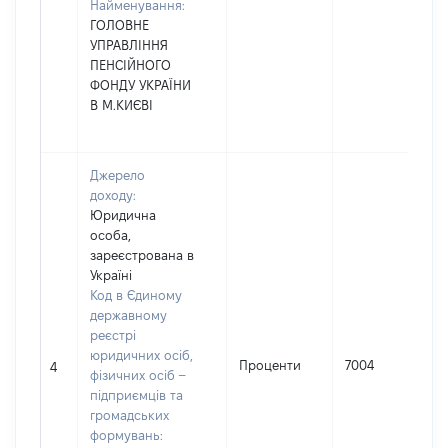
Найменування:
ГОЛОВНЕ
УПРАВЛІННЯ
ПЕНСІЙНОГО
ФОНДУ УКРАЇНИ
В М.КИЄВІ
Джерело
доходу:
Юридична
особа,
зареєстрована в
Україні
Код в Єдиному
державному
реєстрі
юридичних осіб,
Проценти
7004
4
фізичних осіб –
підприємців та
громадських
формувань: