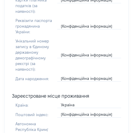
картки платника
податків (за
наявності):
Реквізити паспорта
[Конфіденційна інформація]
громадянина
України:
Унікальний номер
запису в Єдиному
державному
[Конфіденційна інформація]
демографічному
реєстрі (за
наявності):
[Конфіденційна інформація]
Дата народження:
Зареєстроване місце проживання
Україна
Країна:
[Конфіденційна інформація]
Поштовий індекс:
Автономна
Республіка Крим/