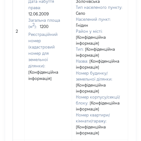
Дата набуття
Золочівська
Тип населеного пункту:
права:
102
Село
12.06.2009
Тип
Населений пункт:
Загальна площа
варт
2
Гнідин
(м
):
1200
обʼє
2
Район у місті:
варт
Реєстраційний
[Конфіденційна
дату
номер
інформація]
набу
(кадастровий
Тип:
[Конфіденційна
пра
номер для
інформація]
земельної
Назва:
[Конфіденційна
ділянки):
інформація]
[Конфіденційна
Номер будинку/
інформація]
земельної ділянки:
[Конфіденційна
інформація]
Номер корпусу/секції/
блоку:
[Конфіденційна
інформація]
Номер квартири/
кімнати/гаражу:
[Конфіденційна
інформація]