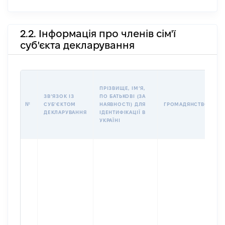
2.2. Інформація про членів сім'ї
суб'єкта декларування
П
ПРІЗВИЩЕ, ІМʼЯ,
Б
ЗВʼЯЗОК ІЗ
ПО БАТЬКОВІ (ЗА
І
№
СУБʼЄКТОМ
НАЯВНОСТІ) ДЛЯ
ГРОМАДЯНСТВО
М
ДЕКЛАРУВАННЯ
ІДЕНТИФІКАЦІЇ В
УКРАЇНІ