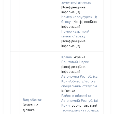
земельної ділянки:
[Конфіденційна
інформація]
Номер корпусу/секції/
блоку:
[Конфіденційна
інформація]
Номер квартири/
кімнати/гаражу:
[Конфіденційна
інформація]
Країна:
Україна
Поштовий індекс:
[Конфіденційна
інформація]
Автономна Республіка
Крим/область/місто зі
спеціальним статусом:
Київська
Район в області та
Вид об'єкта:
Автономній Республіці
Земельна
Крим:
Бориспільський
ділянка
Територіальна громада: