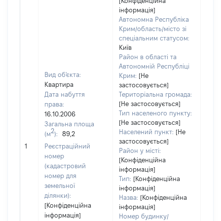
[Конфіденційна
інформація]
Автономна Республіка
Крим/область/місто зі
спеціальним статусом:
Київ
Район в області та
Автономній Республіці
Вид об'єкта:
Крим:
[Не
Квартира
застосовується]
Дата набуття
Територіальна громада:
[Не застосовується]
права:
16
Тип населеного пункту:
16.10.2006
Тип
[Не застосовується]
Загальна площа
варт
2
Населений пункт:
[Не
(м
):
89,2
обʼє
застосовується]
1
Реєстраційний
варт
Район у місті:
номер
дату
[Конфіденційна
(кадастровий
інформація]
набу
номер для
Тип:
[Конфіденційна
пра
земельної
інформація]
ділянки):
Назва:
[Конфіденційна
[Конфіденційна
інформація]
інформація]
Номер будинку/