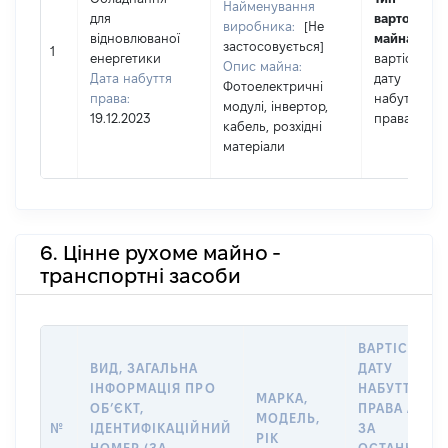
Найменування
для
вартості
виробника:
[Не
відновлюваної
майна:
це
застосовується]
1
енергетики
вартість на
Опис майна:
Дата набуття
дату
Фотоелектричні
права:
набуття
модулі, інвертор,
19.12.2023
права
кабель, розхідні
матеріали
6. Цінне рухоме майно -
транспортні засоби
ВАРТІСТЬ Н
ВИД, ЗАГАЛЬНА
ДАТУ
ІНФОРМАЦІЯ ПРО
НАБУТТЯ
МАРКА,
ОБʼЄКТ,
ПРАВА АБО
МОДЕЛЬ,
№
ІДЕНТИФІКАЦІЙНИЙ
ЗА
РІК