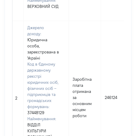
Найменування:
ВЕРХОВНИЙ СУД
Джерело
доходу:
Юридична
особа,
зареєстрована в
Україні
Код в Єдиному
державному
реєстрі
Заробітна
юридичних осіб,
плата
фізичних осіб –
отримана
підприємців та
за
246124
2
громадських
основним
формувань:
місцем
37448129
роботи
Найменування:
ВІДДІЛ
КУЛЬТУРИ