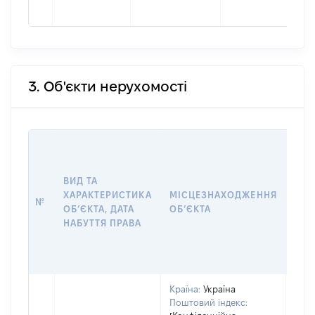
3. Об'єкти нерухомості
ВАР
ДАТ
НАБ
ВИД ТА
ПРА
ХАРАКТЕРИСТИКА
МІСЦЕЗНАХОДЖЕННЯ
№
ЗА
ОБʼЄКТА, ДАТА
ОБʼЄКТА
ОС
НАБУТТЯ ПРАВА
ГР
ОЦІ
ГРН
Країна:
Україна
Поштовий індекс: