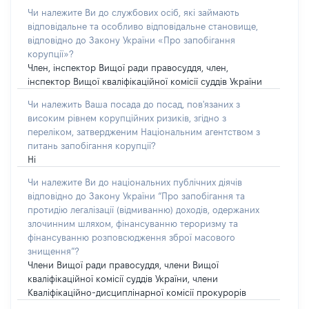
Чи належите Ви до службових осіб, які займають
відповідальне та особливо відповідальне становище,
відповідно до Закону України «Про запобігання
корупції»?
Член, інспектор Вищої ради правосуддя, член,
інспектор Вищої кваліфікаційної комісії суддів України
Чи належить Ваша посада до посад, пов'язаних з
високим рівнем корупційних ризиків, згідно з
переліком, затвердженим Національним агентством з
питань запобігання корупції?
Ні
Чи належите Ви до національних публічних діячів
відповідно до Закону України “Про запобігання та
протидію легалізації (відмиванню) доходів, одержаних
злочинним шляхом, фінансуванню тероризму та
фінансуванню розповсюдження зброї масового
знищення”?
Члени Вищої ради правосуддя, члени Вищої
кваліфікаційної комісії суддів України, члени
Кваліфікаційно-дисциплінарної комісії прокурорів