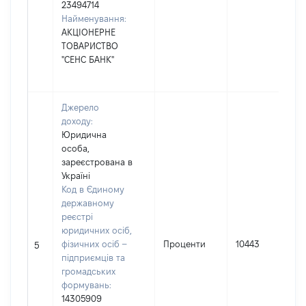
23494714
Найменування:
АКЦІОНЕРНЕ
ТОВАРИСТВО
"СЕНС БАНК"
Джерело
доходу:
Юридична
особа,
зареєстрована в
Україні
Код в Єдиному
державному
реєстрі
юридичних осіб,
фізичних осіб –
Проценти
10443
5
підприємців та
громадських
формувань:
14305909