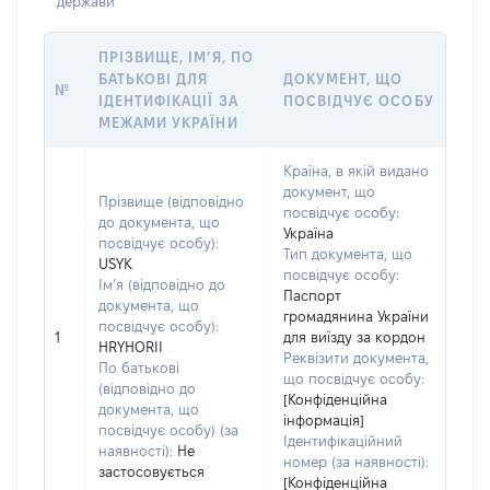
держави
ПРІЗВИЩЕ, ІМ’Я, ПО
БАТЬКОВІ ДЛЯ
ДОКУМЕНТ, ЩО
№
ІДЕНТИФІКАЦІЇ ЗА
ПОСВІДЧУЄ ОСОБУ
МЕЖАМИ УКРАЇНИ
Країна, в якій видано
документ, що
Прізвище (відповідно
посвідчує особу:
до документа, що
Україна
посвідчує особу):
Тип документа, що
USYK
посвідчує особу:
Ім’я (відповідно до
Паспорт
документа, що
громадянина України
посвідчує особу):
1
для виїзду за кордон
HRYHORII
Реквізити документа,
По батькові
що посвідчує особу:
(відповідно до
[Конфіденційна
документа, що
інформація]
посвідчує особу) (за
Ідентифікаційний
наявності):
Не
номер (за наявності):
застосовується
[Конфіденційна