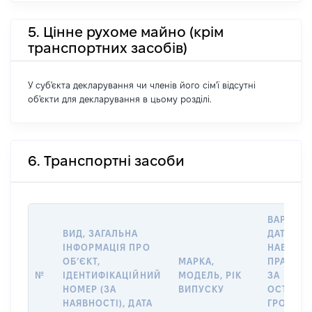
5. Цінне рухоме майно (крім
транспортних засобів)
У суб'єкта декларування чи членів його сім'ї відсутні
об'єкти для декларування в цьому розділі.
6. Транспортні засоби
ВАРТІСТ
ВИД, ЗАГАЛЬНА
ДАТУ
ІНФОРМАЦІЯ ПРО
НАБУТТЯ
ОБʼЄКТ,
МАРКА,
ПРАВА А
№
ІДЕНТИФІКАЦІЙНИЙ
МОДЕЛЬ, РІК
ЗА
НОМЕР (ЗА
ВИПУСКУ
ОСТАНН
НАЯВНОСТІ), ДАТА
ГРОШО