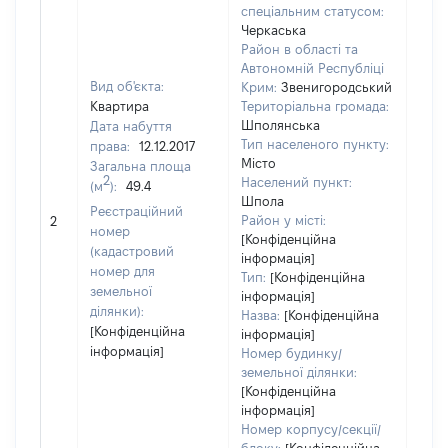
спеціальним статусом:
Черкаська
Район в області та
Автономній Республіці
Вид об'єкта:
Крим:
Звенигородський
Квартира
Територіальна громада:
Шполянська
Дата набуття
Тип населеного пункту:
права:
12.12.2017
360
Місто
Загальна площа
Тип
2
Населений пункт:
(м
):
49.4
варт
Шпола
обʼє
Реєстраційний
Район у місті:
2
варт
номер
[Конфіденційна
дату
(кадастровий
інформація]
набу
номер для
Тип:
[Конфіденційна
пра
земельної
інформація]
ділянки):
Назва:
[Конфіденційна
[Конфіденційна
інформація]
інформація]
Номер будинку/
земельної ділянки:
[Конфіденційна
інформація]
Номер корпусу/секції/