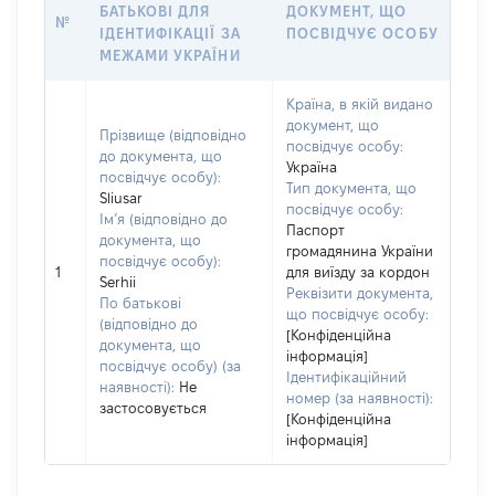
БАТЬКОВІ ДЛЯ
ДОКУМЕНТ, ЩО
№
ІДЕНТИФІКАЦІЇ ЗА
ПОСВІДЧУЄ ОСОБУ
МЕЖАМИ УКРАЇНИ
Країна, в якій видано
документ, що
Прізвище (відповідно
посвідчує особу:
до документа, що
Україна
посвідчує особу):
Тип документа, що
Sliusar
посвідчує особу:
Ім’я (відповідно до
Паспорт
документа, що
громадянина України
посвідчує особу):
1
для виїзду за кордон
Serhii
Реквізити документа,
По батькові
що посвідчує особу:
(відповідно до
[Конфіденційна
документа, що
інформація]
посвідчує особу) (за
Ідентифікаційний
наявності):
Не
номер (за наявності):
застосовується
[Конфіденційна
інформація]