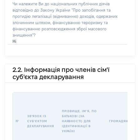
Чи належите Ви до національних публічних діячів
відповідно до Закону України "Про запобігання та
протидію легалізації (відмиванню) доходів, одержаних
злочинним шляхом, фінансуванню тероризму та
фінансуванню розповсюдження зброї масового
знищення"?
Ні
2.2. Інформація про членів сім'ї
суб'єкта декларування
ПРІЗВИЩЕ, ІМʼЯ, ПО
ЗВʼЯЗОК ІЗ
БАТЬКОВІ (ЗА
№
СУБʼЄКТОМ
НАЯВНОСТІ) ДЛЯ
ГРОМАДЯНСТВО
ДЕКЛАРУВАННЯ
ІДЕНТИФІКАЦІЇ В
УКРАЇНІ