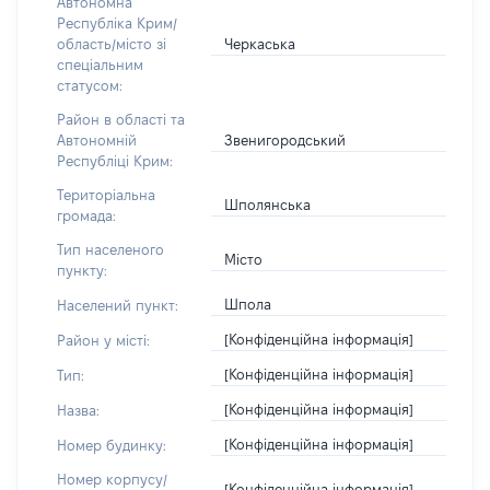
Автономна
Республіка Крим/
Черкаська
область/місто зі
спеціальним
статусом:
Район в області та
Звенигородський
Автономній
Республіці Крим:
Територіальна
Шполянська
громада:
Тип населеного
Місто
пункту:
Шпола
Населений пункт:
[Конфіденційна інформація]
Район у місті:
[Конфіденційна інформація]
Тип:
[Конфіденційна інформація]
Назва:
[Конфіденційна інформація]
Номер будинку:
Номер корпусу/
[Конфіденційна інформація]