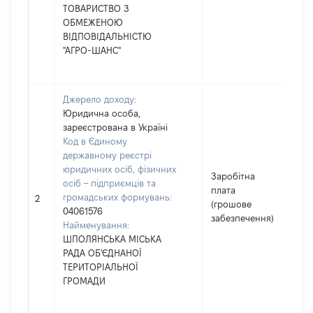
ТОВАРИСТВО З
ОБМЕЖЕНОЮ
ВІДПОВІДАЛЬНІСТЮ
"АГРО-ШАНС"
Джерело доходу:
Юридична особа,
зареєстрована в Україні
Код в Єдиному
державному реєстрі
юридичних осіб, фізичних
Заробітна
осіб – підприємців та
плата
громадських формувань:
2
2
(грошове
04061576
забезпечення)
Найменування:
ШПОЛЯНСЬКА МІСЬКА
РАДА ОБ'ЄДНАНОЇ
ТЕРИТОРІАЛЬНОЇ
ГРОМАДИ