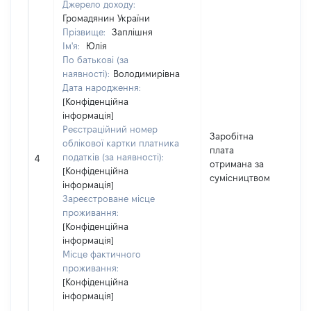
Джерело доходу:
Громадянин України
Прізвище:
Заплішня
Ім'я:
Юлія
По батькові (за
наявності):
Володимирівна
Дата народження:
[Конфіденційна
інформація]
Реєстраційний номер
Заробітна
облікової картки платника
плата
податків (за наявності):
6
4
отримана за
[Конфіденційна
сумісництвом
інформація]
Зареєстроване місце
проживання:
[Конфіденційна
інформація]
Місце фактичного
проживання:
[Конфіденційна
інформація]