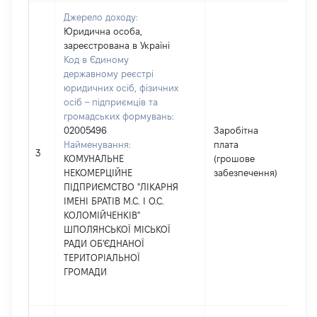
Джерело доходу:
Юридична особа,
зареєстрована в Україні
Код в Єдиному
державному реєстрі
юридичних осіб, фізичних
осіб – підприємців та
громадських формувань:
02005496
Заробітна
Найменування:
плата
1
3
КОМУНАЛЬНЕ
(грошове
НЕКОМЕРЦІЙНЕ
забезпечення)
ПІДПРИЄМСТВО "ЛІКАРНЯ
ІМЕНІ БРАТІВ М.С. І О.С.
КОЛОМІЙЧЕНКІВ"
ШПОЛЯНСЬКОЇ МІСЬКОЇ
РАДИ ОБ'ЄДНАНОЇ
ТЕРИТОРІАЛЬНОЇ
ГРОМАДИ