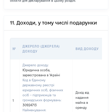
об'єкти для декларування в цьому розділі.
11. Доходи, у тому числі подарунки
Р
ДЖЕРЕЛО (ДЖЕРЕЛА)
№
ВИД ДОХОДУ
(
ДОХОДУ
Г
Джерело доходу:
Юридична особа,
зареєстрована в Україні
Код в Єдиному
державному реєстрі
юридичних осіб, фізичних
Дохід від
осіб – підприємців та
надання
громадських формувань:
2
1
майна в
30924713
оренду
Найменування: