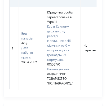
Юридична особа,
зареєстрована в
Україні
Код в Єдиному
державному
Вид
реєстрі
паперів:
юридичних осіб,
Акції
фізичних осіб –
Не
Дата
1
підприємців та
передано
набуття
громадських
права:
формувань:
26.04.2002
01553770
Найменування:
АКЦІОНЕРНЕ
ТОВАРИСТВО
"ПОЛТАВАХОЛОД"