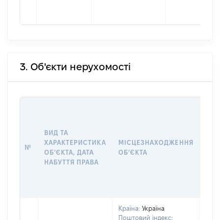
3. Об'єкти нерухомості
ВАР
ДАТ
НАБ
ВИД ТА
ПРА
ХАРАКТЕРИСТИКА
МІСЦЕЗНАХОДЖЕННЯ
№
ЗА
ОБʼЄКТА, ДАТА
ОБʼЄКТА
ОС
НАБУТТЯ ПРАВА
ГР
ОЦІ
ГРН
Країна:
Україна
Поштовий індекс: