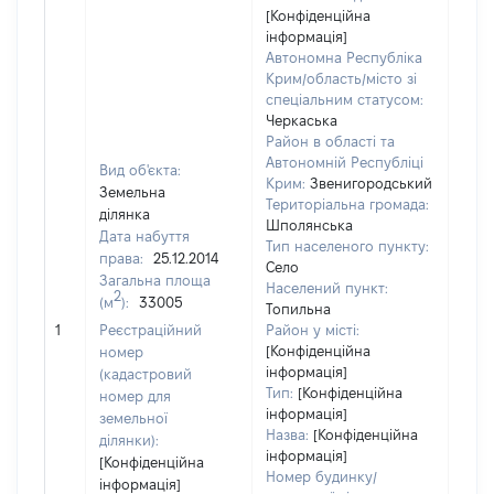
[Конфіденційна
інформація]
Автономна Республіка
Крим/область/місто зі
спеціальним статусом:
Черкаська
Район в області та
Автономній Республіці
Вид об'єкта:
Крим:
Звенигородський
Земельна
Територіальна громада:
ділянка
Шполянська
Дата набуття
Тип населеного пункту:
876
права:
25.12.2014
Село
Тип
Загальна площа
Населений пункт:
варт
2
(м
):
33005
Топильна
обʼє
1
Реєстраційний
Район у місті:
варт
[Конфіденційна
номер
дату
інформація]
(кадастровий
набу
Тип:
[Конфіденційна
номер для
пра
інформація]
земельної
Назва:
[Конфіденційна
ділянки):
інформація]
[Конфіденційна
Номер будинку/
інформація]