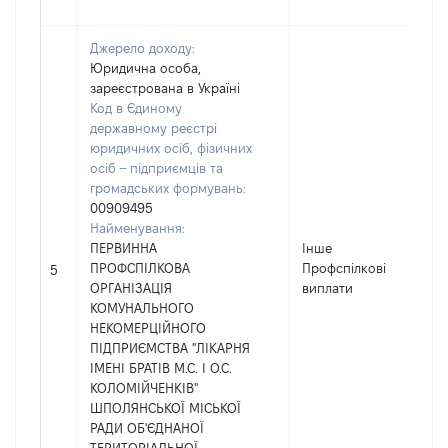
Джерело доходу:
Юридична особа,
зареєстрована в Україні
Код в Єдиному
державному реєстрі
юридичних осіб, фізичних
осіб – підприємців та
громадських формувань:
00909495
Найменування:
ПЕРВИННА
Інше
ПРОФСПІЛКОВА
Профспілкові
21
5
ОРГАНІЗАЦІЯ
виплати
КОМУНАЛЬНОГО
НЕКОМЕРЦІЙНОГО
ПІДПРИЄМСТВА "ЛІКАРНЯ
ІМЕНІ БРАТІВ М.С. І О.С.
КОЛОМІЙЧЕНКІВ"
ШПОЛЯНСЬКОЇ МІСЬКОЇ
РАДИ ОБ'ЄДНАНОЇ