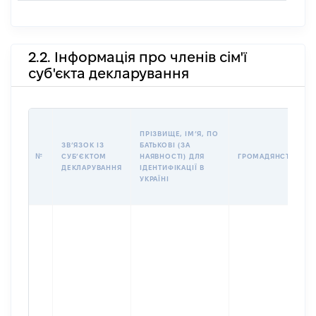
2.2. Інформація про членів сім'ї
суб'єкта декларування
ПРІЗВИЩЕ, ІМʼЯ, ПО
ЗВʼЯЗОК ІЗ
БАТЬКОВІ (ЗА
№
СУБʼЄКТОМ
НАЯВНОСТІ) ДЛЯ
ГРОМАДЯНСТВО
ДЕКЛАРУВАННЯ
ІДЕНТИФІКАЦІЇ В
УКРАЇНІ