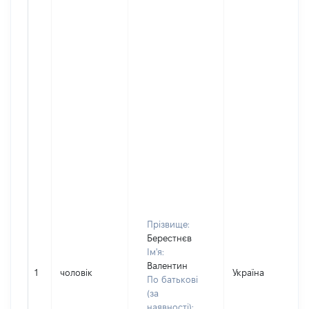
Прізвище:
Берестнєв
Ім'я:
Валентин
1
чоловік
Україна
По батькові
(за
наявності):