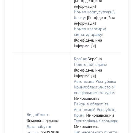
[Конфіденційна
інформація]
Номер корпусу/секції/
блоку:
[Конфіденційна
інформація]
Номер квартири/
кімнати/гаражу:
[Конфіденційна
інформація]
Країна:
Україна
Поштовий індекс:
[Конфіденційна
інформація]
Автономна Республіка
Крим/область/місто зі
спеціальним статусом:
Миколаївська
Район в області та
Автономній Республіці
Вид об'єкта:
Крим:
Миколаївський
Земельна ділянка
Територіальна громада:
Дата набуття
Миколаївська
Тип населеного пункту:
права:
29.12.2016