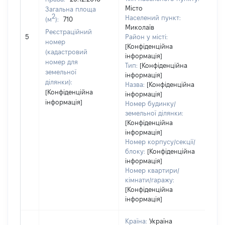
Місто
Загальна площа
2
Населений пункт:
(м
):
710
Миколаїв
Реєстраційний
[Не
5
Район у місті:
номер
[Конфіденційна
(кадастровий
інформація]
номер для
Тип:
[Конфіденційна
земельної
інформація]
ділянки):
Назва:
[Конфіденційна
[Конфіденційна
інформація]
інформація]
Номер будинку/
земельної ділянки:
[Конфіденційна
інформація]
Номер корпусу/секції/
блоку:
[Конфіденційна
інформація]
Номер квартири/
кімнати/гаражу:
[Конфіденційна
інформація]
Країна:
Україна