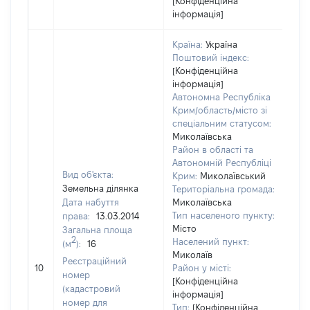
[Конфіденційна
інформація]
Країна:
Україна
Поштовий індекс:
[Конфіденційна
інформація]
Автономна Республіка
Крим/область/місто зі
спеціальним статусом:
Миколаївська
Район в області та
Автономній Республіці
Вид об'єкта:
Крим:
Миколаївський
Земельна ділянка
Територіальна громада:
Дата набуття
Миколаївська
Тип населеного пункту:
права:
13.03.2014
Місто
Загальна площа
543
2
Населений пункт:
(м
):
16
Тип
Миколаїв
Реєстраційний
обʼ
10
Район у місті:
номер
вар
[Конфіденційна
(кадастровий
інформація]
наб
номер для
Тип:
[Конфіденційна