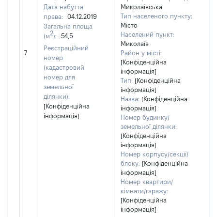
Дата набуття
Миколаївська
Тип населеного пункту:
права:
04.12.2019
Місто
Загальна площа
2
Населений пункт:
(м
):
54,5
Миколаїв
Реєстраційний
[Не
7
Район у місті:
номер
[Конфіденційна
(кадастровий
інформація]
номер для
Тип:
[Конфіденційна
земельної
інформація]
ділянки):
Назва:
[Конфіденційна
[Конфіденційна
інформація]
інформація]
Номер будинку/
земельної ділянки:
[Конфіденційна
інформація]
Номер корпусу/секції/
блоку:
[Конфіденційна
інформація]
Номер квартири/
кімнати/гаражу:
[Конфіденційна
інформація]