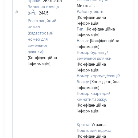
права:
26.01.2015
Миколаїв
Загальна площа
[Не
2
3
Район у місті:
(м
):
244,5
[Конфіденційна
Реєстраційний
інформація]
номер
Тип:
[Конфіденційна
(кадастровий
інформація]
номер для
Назва:
[Конфіденційна
земельної
інформація]
ділянки):
Номер будинку/
[Конфіденційна
земельної ділянки:
інформація]
[Конфіденційна
інформація]
Номер корпусу/секції/
блоку:
[Конфіденційна
інформація]
Номер квартири/
кімнати/гаражу:
[Конфіденційна
інформація]
Країна:
Україна
Поштовий індекс:
[Конфіденційна