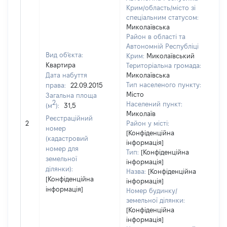
Крим/область/місто зі
спеціальним статусом:
Миколаївська
Район в області та
Автономній Республіці
Вид об'єкта:
Крим:
Миколаївський
Квартира
Територіальна громада:
Дата набуття
Миколаївська
Тип населеного пункту:
права:
22.09.2015
Місто
Загальна площа
2
Населений пункт:
(м
):
31,5
Миколаїв
Реєстраційний
[Не
2
Район у місті:
номер
[Конфіденційна
(кадастровий
інформація]
номер для
Тип:
[Конфіденційна
земельної
інформація]
ділянки):
Назва:
[Конфіденційна
[Конфіденційна
інформація]
інформація]
Номер будинку/
земельної ділянки:
[Конфіденційна
інформація]