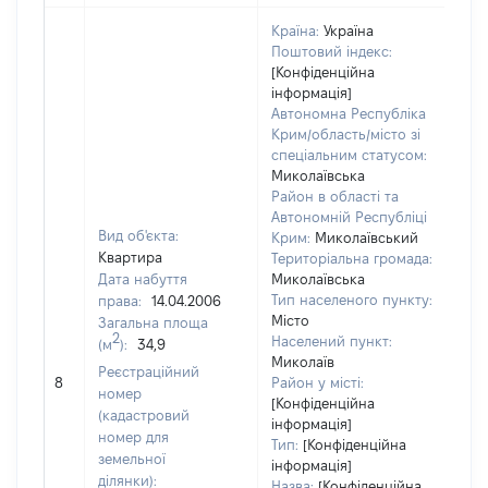
Країна:
Україна
Поштовий індекс:
[Конфіденційна
інформація]
Автономна Республіка
Крим/область/місто зі
спеціальним статусом:
Миколаївська
Район в області та
Автономній Республіці
Вид об'єкта:
Крим:
Миколаївський
Квартира
Територіальна громада:
Дата набуття
Миколаївська
Тип населеного пункту:
права:
14.04.2006
Місто
Загальна площа
2
Населений пункт:
(м
):
34,9
Миколаїв
Реєстраційний
[Не
8
Район у місті:
номер
[Конфіденційна
(кадастровий
інформація]
номер для
Тип:
[Конфіденційна
земельної
інформація]
ділянки):
Назва:
[Конфіденційна