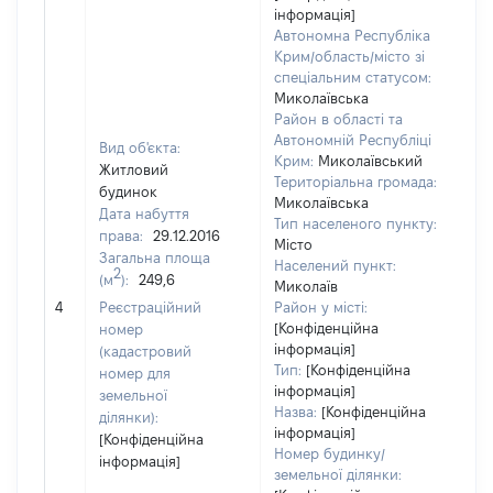
інформація]
Автономна Республіка
Крим/область/місто зі
спеціальним статусом:
Миколаївська
Район в області та
Автономній Республіці
Вид об'єкта:
Крим:
Миколаївський
Житловий
Територіальна громада:
будинок
Миколаївська
Дата набуття
Тип населеного пункту:
права:
29.12.2016
Місто
Загальна площа
Населений пункт:
2
(м
):
249,6
Миколаїв
[Не
4
Реєстраційний
Район у місті:
[Конфіденційна
номер
інформація]
(кадастровий
Тип:
[Конфіденційна
номер для
інформація]
земельної
Назва:
[Конфіденційна
ділянки):
інформація]
[Конфіденційна
Номер будинку/
інформація]
земельної ділянки: