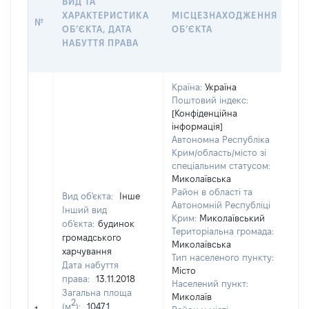
ВИД ТА
ДА
ХАРАКТЕРИСТИКА
МІСЦЕЗНАХОДЖЕННЯ
ПР
№
ОБʼЄКТА, ДАТА
ОБʼЄКТА
ОС
НАБУТТЯ ПРАВА
Г
ОЦ
Країна:
Україна
Поштовий індекс:
[Конфіденційна
інформація]
Автономна Республіка
Крим/область/місто зі
спеціальним статусом:
Миколаївська
Район в області та
Вид об'єкта:
Інше
Автономній Республіці
Інший вид
Крим:
Миколаївський
об'єкта:
будинок
Територіальна громада:
громадського
Миколаївська
харчування
Тип населеного пункту:
Дата набуття
Місто
права:
13.11.2018
118
Населений пункт:
Загальна площа
Тип
Миколаїв
2
(м
):
1047,1
обʼ