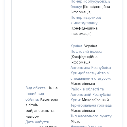
Номер корпусу/секції/
блоку:
[Конфіденційна
інформація]
Номер квартири/
кімнати/гаражу:
[Конфіденційна
інформація]
Країна:
Україна
Поштовий індекс:
[Конфіденційна
інформація]
Автономна Республіка
Крим/область/місто зі
спеціальним статусом:
Миколаївська
Вид об'єкта:
Інше
Район в області та
Інший вид
Автономній Республіці
об'єкта:
Кафетерій
Крим:
Миколаївський
з літнім
Територіальна громада:
майданчиком та
Миколаївська
Тип населеного пункту:
навісом
Місто
Дата набуття
Населений пункт: