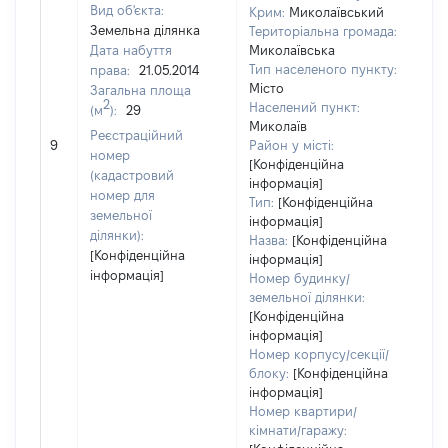
Вид об'єкта:
Крим:
Миколаївський
Земельна ділянка
Територіальна громада:
Дата набуття
Миколаївська
Тип населеного пункту:
права:
21.05.2014
Місто
Загальна площа
86
2
Населений пункт:
(м
):
29
Тип
Миколаїв
Реєстраційний
обʼ
9
Район у місті:
номер
вар
[Конфіденційна
(кадастровий
інформація]
наб
номер для
Тип:
[Конфіденційна
земельної
інформація]
ділянки):
Назва:
[Конфіденційна
[Конфіденційна
інформація]
інформація]
Номер будинку/
земельної ділянки:
[Конфіденційна
інформація]
Номер корпусу/секції/
блоку:
[Конфіденційна
інформація]
Номер квартири/
кімнати/гаражу: