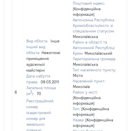
Поштовий індекс:
[Конфіденційна
інформація]
Автономна Республіка
Крим/область/місто зі
спеціальним статусом:
Миколаївська
Вид об'єкта:
Інше
Район в області та
Інший вид
Автономній Республіці
об'єкта:
Нежитлові
Крим:
Миколаївський
приміщення
Територіальна громада:
художньої
Миколаївська
Тип населеного пункту:
майстерні
Місто
Дата набуття
10
Населений пункт:
права:
09.03.2011
Тип
Миколаїв
Загальна площа
обʼ
2
6
Район у місті:
(м
):
70
вар
[Конфіденційна
Реєстраційний
інформація]
наб
номер
Тип:
[Конфіденційна
(кадастровий
інформація]
номер для
Назва:
[Конфіденційна
земельної
інформація]
ділянки):