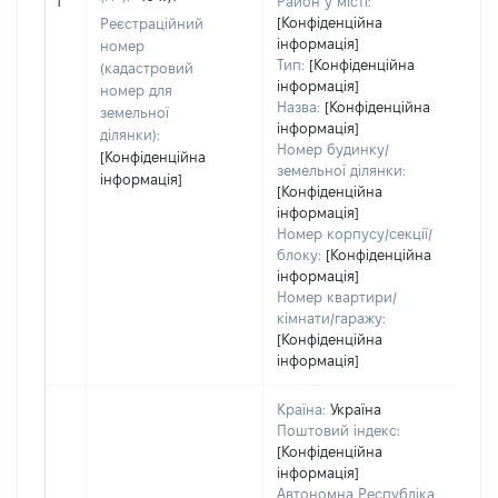
1
Район у місті:
вар
[Конфіденційна
Реєстраційний
інформація]
наб
номер
Тип:
[Конфіденційна
(кадастровий
інформація]
номер для
Назва:
[Конфіденційна
земельної
інформація]
ділянки):
Номер будинку/
[Конфіденційна
земельної ділянки:
інформація]
[Конфіденційна
інформація]
Номер корпусу/секції/
блоку:
[Конфіденційна
інформація]
Номер квартири/
кімнати/гаражу:
[Конфіденційна
інформація]
Країна:
Україна
Поштовий індекс:
[Конфіденційна
інформація]
Автономна Республіка