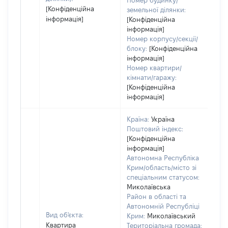
Номер будинку/
[Конфіденційна
земельної ділянки:
інформація]
[Конфіденційна
інформація]
Номер корпусу/секції/
блоку:
[Конфіденційна
інформація]
Номер квартири/
кімнати/гаражу:
[Конфіденційна
інформація]
Країна:
Україна
Поштовий індекс:
[Конфіденційна
інформація]
Автономна Республіка
Крим/область/місто зі
спеціальним статусом:
Миколаївська
Район в області та
Автономній Республіці
Вид об'єкта:
Крим:
Миколаївський
Квартира
Територіальна громада: