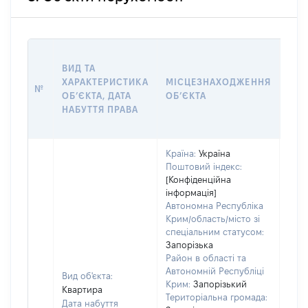
ВАР
ВИД ТА
ДАТ
ХАРАКТЕРИСТИКА
МІСЦЕЗНАХОДЖЕННЯ
ПРА
№
ОБʼЄКТА, ДАТА
ОБʼЄКТА
ОС
НАБУТТЯ ПРАВА
ГР
ОЦІ
Країна:
Україна
Поштовий індекс:
[Конфіденційна
інформація]
Автономна Республіка
Крим/область/місто зі
спеціальним статусом:
Запорізька
Район в області та
Автономній Республіці
Вид об'єкта:
Крим:
Запорізький
Квартира
Територіальна громада:
Дата набуття