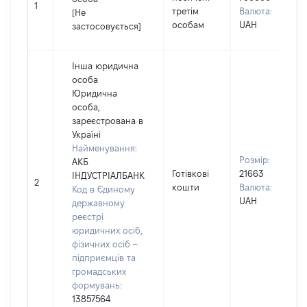
1
третім
Валюта:
[Не
особам
UAH
застосовується]
Інша юридична
особа
Юридична
особа,
зареєстрована в
Україні
Найменування:
Розмір:
АКБ
Готівкові
21663
ІНДУСТРІАЛБАНК
2
кошти
Валюта:
Код в Єдиному
UAH
державному
реєстрі
юридичних осіб,
фізичних осіб –
підприємців та
громадських
формувань:
13857564