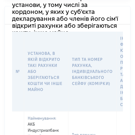
установи, у тому числі за
кордоном, у яких у суб'єкта
декларування або членів його сім'ї
відкриті рахунки або зберігаються
кошти, інше майно
ІНФОР
ФІЗИЧ
ЮРИД
УСТАНОВА, В
ОСОБУ
ЯКІЙ ВІДКРИТО
ТИП ТА НОМЕР
ПРАВО
ТАКІ РАХУНКИ
РАХУНКА,
РОЗПО
№
АБО
ІНДИВІДУАЛЬНОГО
ТАКИМ
ЗБЕРІГАЮТЬСЯ
БАНКІВСЬКОГО
АБО М
КОШТИ ЧИ ІНШЕ
СЕЙФУ (КОМІРКИ)
ДО
МАЙНО
ІНДИВ
БАНКІ
СЕЙФУ
Найменування:
АКБ
Индустриалбанк
Тип рахунку: