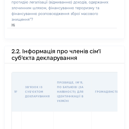
протидію легалізації (відмиванню) доходів, одержаних
злочинним шляхом, фінансуванню тероризму та
фінансуванню розповсюдження зброї масового
знищення”?
Ні
2.2. Інформація про членів сім'ї
суб'єкта декларування
ПРІЗВИЩЕ, ІМʼЯ,
ЗВʼЯЗОК ІЗ
ПО БАТЬКОВІ (ЗА
№
СУБʼЄКТОМ
НАЯВНОСТІ) ДЛЯ
ГРОМАДЯНСТВО
ДЕКЛАРУВАННЯ
ІДЕНТИФІКАЦІЇ В
УКРАЇНІ