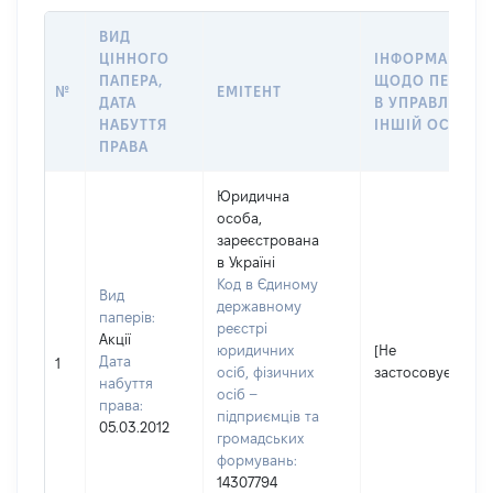
ВИД
ЦІННОГО
ІНФОРМАЦІЯ
ПАПЕРА,
ЩОДО ПЕРЕДА
№
ЕМІТЕНТ
ДАТА
В УПРАВЛІННЯ
НАБУТТЯ
ІНШІЙ ОСОБІ
ПРАВА
Юридична
особа,
зареєстрована
в Україні
Код в Єдиному
Вид
державному
паперів:
реєстрі
Акції
юридичних
[Не
Дата
1
осіб, фізичних
застосовується]
набуття
осіб –
права:
підприємців та
05.03.2012
громадських
формувань:
14307794