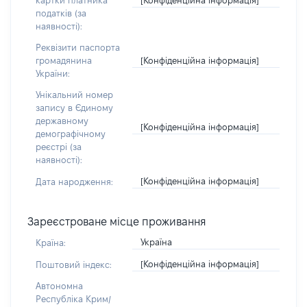
картки платника
податків (за
наявності):
Реквізити паспорта
[Конфіденційна інформація]
громадянина
України:
Унікальний номер
запису в Єдиному
державному
[Конфіденційна інформація]
демографічному
реєстрі (за
наявності):
[Конфіденційна інформація]
Дата народження:
Зареєстроване місце проживання
Україна
Країна:
[Конфіденційна інформація]
Поштовий індекс:
Автономна
Республіка Крим/