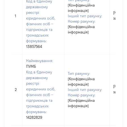
Код в Єдиному
[Конфіденційна
державному
інформація]
реєстрі
[Не
1
Інший тип рахунку:
юридичних осіб,
застосо
Номер рахунку:
фізичних осіб –
[Конфіденційна
підприємців та
інформація]
громадських
формувань:
13857564
Найменування:
ПУМБ
Код в Єдиному
Тип рахунку:
державному
[Конфіденційна
реєстрі
інформація]
[Не
юридичних осіб,
2
Інший тип рахунку:
застосо
фізичних осіб –
Номер рахунку:
підприємців та
[Конфіденційна
інформація]
громадських
формувань:
14282829