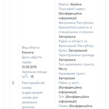
Країна:
Україна
Поштовий індекс:
[Конфіденційна
інформація]
Автономна Республіка
Крим/область/місто зі
спеціальним статусом:
Запорізька
Район в області та
Автономній Республіці
Вид об'єкта:
Крим:
Запорізький
Кімната
Територіальна громада:
Дата набуття
Запорізька
права:
Тип населеного пункту:
12.05.2015
Місто
Загальна площа
Населений пункт:
2
(м
):
15
Запоріжжя
[Не
2
Реєстраційний
Район у місті:
заст
[Конфіденційна
номер
інформація]
(кадастровий
Тип:
[Конфіденційна
номер для
інформація]
земельної
Назва:
[Конфіденційна
ділянки):