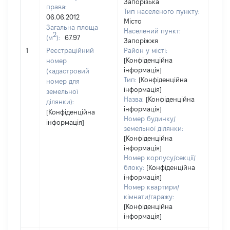
Запорізька
права:
Тип населеного пункту:
06.06.2012
Місто
Загальна площа
550
Населений пункт:
2
(м
):
67.97
Тип 
Запоріжжя
обʼє
1
Реєстраційний
Район у місті:
варт
[Конфіденційна
номер
інформація]
набу
(кадастровий
Тип:
[Конфіденційна
номер для
інформація]
земельної
Назва:
[Конфіденційна
ділянки):
інформація]
[Конфіденційна
Номер будинку/
інформація]
земельної ділянки:
[Конфіденційна
інформація]
Номер корпусу/секції/
блоку:
[Конфіденційна
інформація]
Номер квартири/
кімнати/гаражу:
[Конфіденційна
інформація]