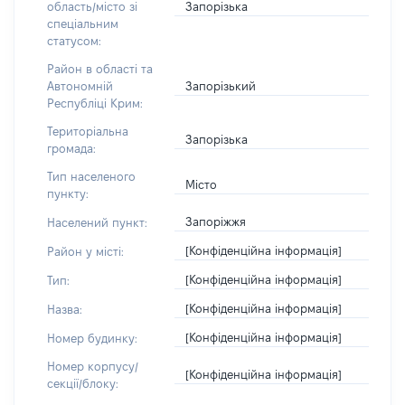
Запорізька
область/місто зі
спеціальним
статусом:
Район в області та
Запорізький
Автономній
Республіці Крим:
Територіальна
Запорізька
громада:
Тип населеного
Місто
пункту:
Запоріжжя
Населений пункт:
[Конфіденційна інформація]
Район у місті:
[Конфіденційна інформація]
Тип:
[Конфіденційна інформація]
Назва:
[Конфіденційна інформація]
Номер будинку:
Номер корпусу/
[Конфіденційна інформація]
секції/блоку: