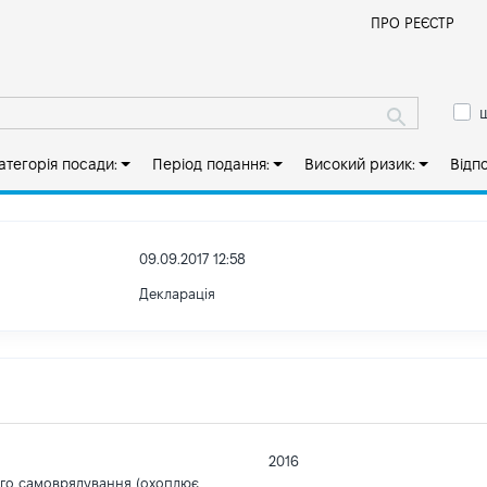
Й
ПРО РЕЄСТР
ш
атегорія посади:
Період подання:
Високий ризик:
Відп
09.09.2017 12:58
Декларація
2016
ого самоврядування (охоплює