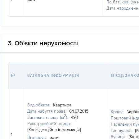
По батькові (за 
Дата народженн
3. Об'єкти нерухомості
№
ЗАГАЛЬНА ІНФОРМАЦІЯ
МІСЦЕЗНАХ
Вид об'єкта:
Квартира
Дата набуття права:
04.07.2015
Країна:
Украї
2
Загальна площа (м
):
49,1
Поштовий інд
Реєстраційний номер:
Населений пу
[Конфіденційна інформація]
Тип вулиці:
[
1
Вулиця:
[Конф
Декларує:
мати