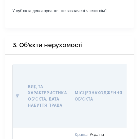
У суб'єкта декларування не зазначені члени сім'ї
3. Об'єкти нерухомості
ВАР
ДАТ
НАБ
ВИД ТА
ПРА
ХАРАКТЕРИСТИКА
МІСЦЕЗНАХОДЖЕННЯ
№
ЗА
ОБʼЄКТА, ДАТА
ОБʼЄКТА
ОС
НАБУТТЯ ПРАВА
ГР
ОЦІ
ГРН
Країна:
Україна