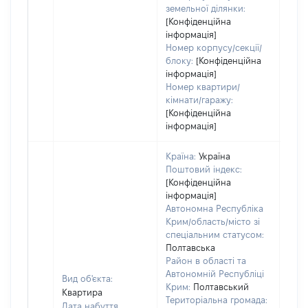
земельної ділянки:
[Конфіденційна
інформація]
Номер корпусу/секції/
блоку:
[Конфіденційна
інформація]
Номер квартири/
кімнати/гаражу:
[Конфіденційна
інформація]
Країна:
Україна
Поштовий індекс:
[Конфіденційна
інформація]
Автономна Республіка
Крим/область/місто зі
спеціальним статусом:
Полтавська
Район в області та
Автономній Республіці
Вид об'єкта:
Крим:
Полтавський
Квартира
Територіальна громада:
Дата набуття