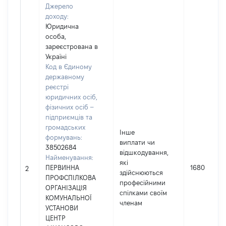
Джерело
доходу:
Юридична
особа,
зареєстрована в
Україні
Код в Єдиному
державному
реєстрі
юридичних осіб,
фізичних осіб –
підприємців та
громадських
Інше
формувань:
виплати чи
38502684
відшкодування,
Найменування:
які
ПЕРВИННА
1680
2
здійснюються
ПРОФСПІЛКОВА
професійними
ОРГАНІЗАЦІЯ
спілками своїм
КОМУНАЛЬНОЇ
членам
УСТАНОВИ
ЦЕНТР