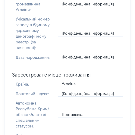
[Конфіденційна інформація]
громадянина
України:
Унікальний номер
запису в Єдиному
державному
[Конфіденційна інформація]
демографічному
реєстрі (за
наявності):
[Конфіденційна інформація]
Дата народження:
Зареєстроване місце проживання
Україна
Країна:
[Конфіденційна інформація]
Поштовий індекс:
Автономна
Республіка Крим/
Полтавська
область/місто зі
спеціальним
статусом: