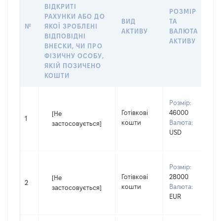
ВІДКРИТІ
РОЗМІР
І
РАХУНКИ АБО ДО
ВИД
ТА
О
№
ЯКОЇ ЗРОБЛЕНІ
АКТИВУ
ВАЛЮТА
О
ВІДПОВІДНІ
АКТИВУ
ВНЕСКИ, ЧИ ПРО
ФІЗИЧНУ ОСОБУ,
ЯКІЙ ПОЗИЧЕНО
КОШТИ
В
Розмір:
П
Готівкові
46000
[Не
І
1
кошти
Валюта:
застосовується]
П
USD
н
В
Розмір:
П
Готівкові
28000
[Не
І
2
кошти
Валюта:
застосовується]
П
EUR
н