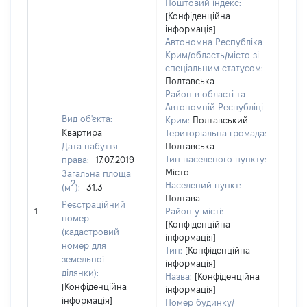
Поштовий індекс:
[Конфіденційна
інформація]
Автономна Республіка
Крим/область/місто зі
спеціальним статусом:
Полтавська
Район в області та
Автономній Республіці
Вид об'єкта:
Крим:
Полтавський
Квартира
Територіальна громада:
Дата набуття
Полтавська
Тип населеного пункту:
права:
17.07.2019
3110
Місто
Загальна площа
Тип
2
Населений пункт:
(м
):
31.3
варт
Полтава
обʼє
Реєстраційний
1
Район у місті:
варт
номер
[Конфіденційна
дату
(кадастровий
інформація]
набу
номер для
Тип:
[Конфіденційна
пра
земельної
інформація]
ділянки):
Назва:
[Конфіденційна
[Конфіденційна
інформація]
інформація]
Номер будинку/