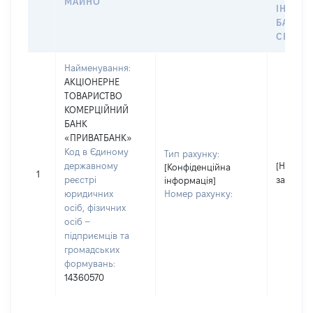
МАЙНО
ІНДИВ
БАНКІ
СЕЙФУ 
Найменування:
АКЦІОНЕРНЕ
ТОВАРИСТВО
КОМЕРЦІЙНИЙ
БАНК
«ПРИВАТБАНК»
Код в Єдиному
Тип рахунку:
державному
[Не
[Конфіденційна
1
реєстрі
застосо
інформація]
юридичних
Номер рахунку:
осіб, фізичних
осіб –
підприємців та
громадських
формувань:
14360570