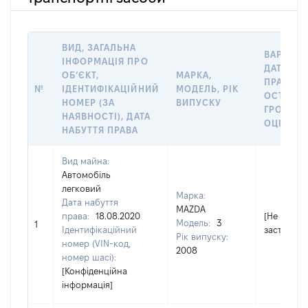
ВИД, ЗАГАЛЬНА
ВАРТІСТ
ІНФОРМАЦІЯ ПРО
ДАТУ НА
ОБʼЄКТ,
МАРКА,
ПРАВА А
№
ІДЕНТИФІКАЦІЙНИЙ
МОДЕЛЬ, РІК
ОСТАНН
НОМЕР (ЗА
ВИПУСКУ
ГРОШО
НАЯВНОСТІ), ДАТА
ОЦІНКОЮ
НАБУТТЯ ПРАВА
Вид майна:
Автомобіль
легковий
Марка:
Дата набуття
MAZDA
права:
18.08.2020
[Не
Модель:
3
1
Ідентифікаційний
застосову
Рік випуску:
номер (VIN-код,
2008
номер шасі):
[Конфіденційна
інформація]