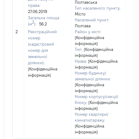
Полтавська
права:
Тип населеного пункту:
552
27.06.2019
Місто
Тип
Загальна площа
Населений пункт:
варт
2
(м
):
56.2
Полтава
обʼє
2
Реєстраційний
Район у місті:
варт
[Конфіденційна
номер
дату
інформація]
(кадастровий
набу
Тип:
[Конфіденційна
номер для
пра
інформація]
земельної
Назва:
[Конфіденційна
ділянки):
інформація]
[Конфіденційна
Номер будинку/
інформація]
земельної ділянки:
[Конфіденційна
інформація]
Номер корпусу/секції/
блоку:
[Конфіденційна
інформація]
Номер квартири/
кімнати/гаражу:
[Конфіденційна
інформація]