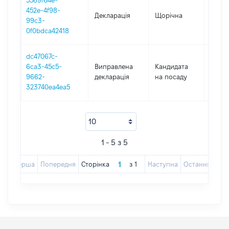
5569f64e-
452e-4f98-
Декларація
Щорічна
2022
99c3-
0f0bdca42418
dc47067c-
6ca3-45c5-
Виправлена
Кандидата
2022
9662-
декларація
на посаду
323740ea4ea5
1 - 5 з 5
Перша
Попередня
Сторінка
з
1
Наступна
Остання