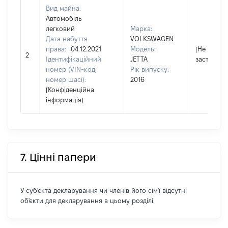
Вид майна:
Автомобіль
легковий
Марка:
Дата набуття
VOLKSWAGEN
права:
04.12.2021
Модель:
[Не
2
Ідентифікаційний
JETTA
застосову
номер (VIN-код,
Рік випуску:
номер шасі):
2016
[Конфіденційна
інформація]
7. Цінні папери
У суб'єкта декларування чи членів його сім'ї відсутні
об'єкти для декларування в цьому розділі.