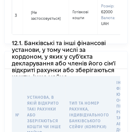
В
Розмір:
П
Готівкові
62000
[Не
І
3
кошти
Валюта:
застосовується]
П
UAH
н
12.1. Банківські та інші фінансові
установи, у тому числі за
кордоном, у яких у суб'єкта
декларування або членів його сім'ї
відкриті рахунки або зберігаються
кошти, інше майно
ІНФОР
ФІЗИЧН
ЮРИДИ
УСТАНОВА, В
ОСОБУ,
ЯКІЙ ВІДКРИТО
ТИП ТА НОМЕР
ПРАВО
ТАКІ РАХУНКИ
РАХУНКА,
РОЗПО
№
АБО
ІНДИВІДУАЛЬНОГО
ТАКИМ
ЗБЕРІГАЮТЬСЯ
БАНКІВСЬКОГО
АБО М
КОШТИ ЧИ ІНШЕ
СЕЙФУ (КОМІРКИ)
ДО