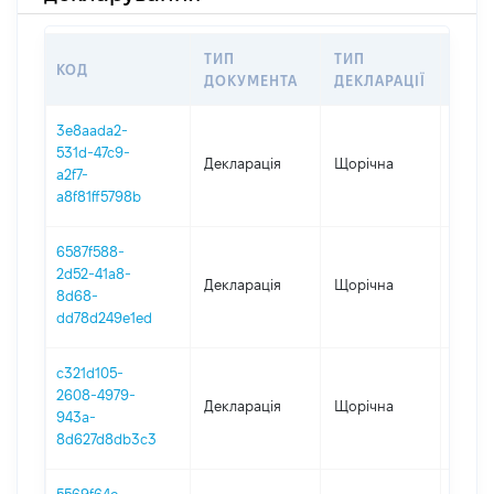
ТИП
ТИП
КОД
ПЕРІ
ДОКУМЕНТА
ДЕКЛАРАЦІЇ
3e8aada2-
531d-47c9-
Декларація
Щорічна
2025
a2f7-
a8f81ff5798b
6587f588-
2d52-41a8-
Декларація
Щорічна
2024
8d68-
dd78d249e1ed
c321d105-
2608-4979-
Декларація
Щорічна
2023
943a-
8d627d8db3c3