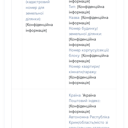
інформація]
(кадастровий
Тип:
[Конфіденційна
номер для
інформація]
земельної
Назва:
[Конфіденційна
ділянки):
інформація]
[Конфіденційна
Номер будинку/
інформація]
земельної ділянки:
[Конфіденційна
інформація]
Номер корпусу/секції/
блоку:
[Конфіденційна
інформація]
Номер квартири/
кімнати/гаражу:
[Конфіденційна
інформація]
Країна:
Україна
Поштовий індекс:
[Конфіденційна
інформація]
Автономна Республіка
Крим/область/місто зі
спеціальним статусом: