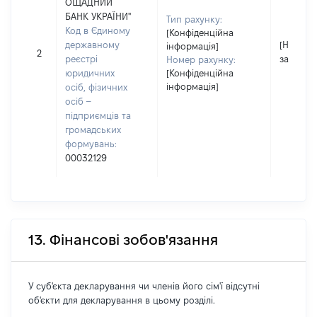
ОЩАДНИЙ
БАНК УКРАЇНИ"
Тип рахунку:
Код в Єдиному
[Конфіденційна
державному
[Не
інформація]
2
реєстрі
застосо
Номер рахунку:
юридичних
[Конфіденційна
інформація]
осіб, фізичних
осіб –
підприємців та
громадських
формувань:
00032129
13. Фінансові зобов'язання
У суб'єкта декларування чи членів його сім'ї відсутні
об'єкти для декларування в цьому розділі.