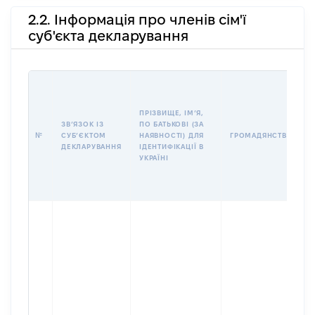
2.2. Інформація про членів сім'ї
суб'єкта декларування
І
ПРІЗВИЩЕ, ІМʼЯ,
ЗВʼЯЗОК ІЗ
ПО БАТЬКОВІ (ЗА
№
СУБʼЄКТОМ
НАЯВНОСТІ) ДЛЯ
ГРОМАДЯНСТВО
ДЕКЛАРУВАННЯ
ІДЕНТИФІКАЦІЇ В
УКРАЇНІ