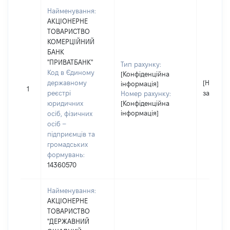
Найменування:
АКЦІОНЕРНЕ
ТОВАРИСТВО
КОМЕРЦІЙНИЙ
БАНК
"ПРИВАТБАНК"
Тип рахунку:
Код в Єдиному
[Конфіденційна
державному
[Не
інформація]
1
реєстрі
застосо
Номер рахунку:
юридичних
[Конфіденційна
інформація]
осіб, фізичних
осіб –
підприємців та
громадських
формувань:
14360570
Найменування:
АКЦІОНЕРНЕ
ТОВАРИСТВО
"ДЕРЖАВНИЙ