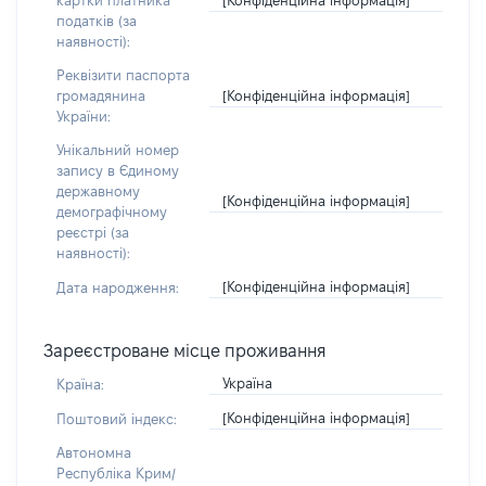
картки платника
податків (за
наявності):
Реквізити паспорта
[Конфіденційна інформація]
громадянина
України:
Унікальний номер
запису в Єдиному
державному
[Конфіденційна інформація]
демографічному
реєстрі (за
наявності):
[Конфіденційна інформація]
Дата народження:
Зареєстроване місце проживання
Україна
Країна:
[Конфіденційна інформація]
Поштовий індекс:
Автономна
Республіка Крим/