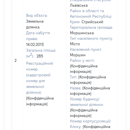
Львівська
Район в області та
Вид об'єкта:
Автономній Республіці
Земельна
Крим:
Стрийський
ділянка
Територіальна громада:
Дата набуття
Моршинська
Тип населеного пункту:
права:
Місто
14.02.2013
1114
Населений пункт:
Загальна площа
Тип 
2
Моршин
(м
):
285
обʼє
2
Район у місті:
Реєстраційний
варт
[Конфіденційна
номер
інформація]
набу
(кадастровий
Тип:
[Конфіденційна
номер для
інформація]
земельної
Назва:
[Конфіденційна
ділянки):
інформація]
[Конфіденційна
Номер будинку/
інформація]
земельної ділянки:
[Конфіденційна
інформація]
Номер корпусу/секції/
блоку:
[Конфіденційна