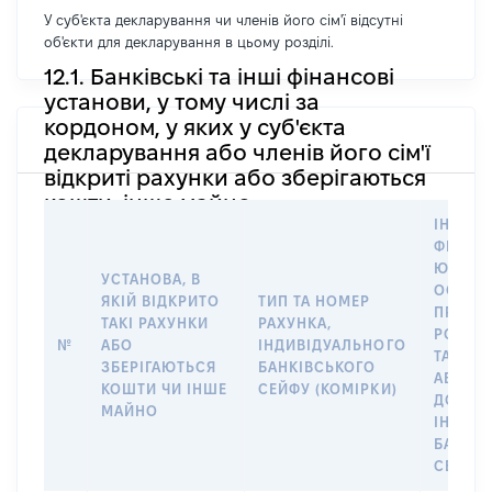
У суб'єкта декларування чи членів його сім'ї відсутні
об'єкти для декларування в цьому розділі.
12.1. Банківські та інші фінансові
установи, у тому числі за
кордоном, у яких у суб'єкта
декларування або членів його сім'ї
відкриті рахунки або зберігаються
кошти, інше майно
ІНФОР
ФІЗИЧН
ЮРИДИ
УСТАНОВА, В
ОСОБУ,
ЯКІЙ ВІДКРИТО
ТИП ТА НОМЕР
ПРАВО
ТАКІ РАХУНКИ
РАХУНКА,
РОЗПО
№
АБО
ІНДИВІДУАЛЬНОГО
ТАКИМ
ЗБЕРІГАЮТЬСЯ
БАНКІВСЬКОГО
АБО М
КОШТИ ЧИ ІНШЕ
СЕЙФУ (КОМІРКИ)
ДО
МАЙНО
ІНДИВ
БАНКІ
СЕЙФУ 