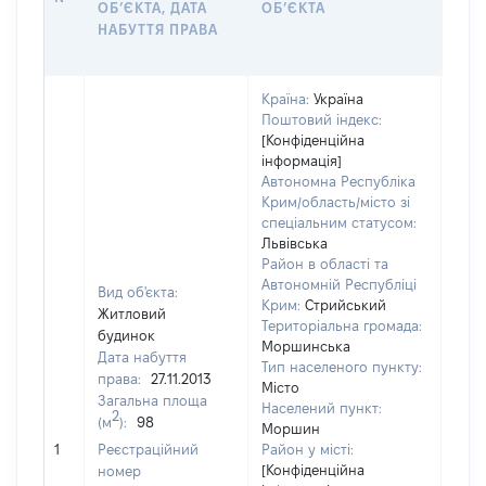
ОБʼЄКТА, ДАТА
ОБʼЄКТА
ОС
НАБУТТЯ ПРАВА
ГР
ОЦІ
Країна:
Україна
Поштовий індекс:
[Конфіденційна
інформація]
Автономна Республіка
Крим/область/місто зі
спеціальним статусом:
Львівська
Район в області та
Автономній Республіці
Вид об'єкта:
Крим:
Стрийський
Житловий
Територіальна громада:
будинок
Моршинська
Дата набуття
Тип населеного пункту:
права:
27.11.2013
Місто
Загальна площа
Населений пункт:
2
(м
):
98
Моршин
[Не
1
Реєстраційний
Район у місті:
заст
[Конфіденційна
номер