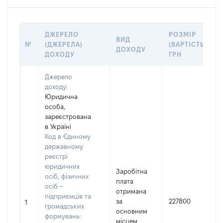
ДЖЕРЕЛО
РОЗМІР
ВИД
№
(ДЖЕРЕЛА)
(ВАРТІСТЬ),
ДОХОДУ
ДОХОДУ
ГРН
Джерело
доходу:
Юридична
особа,
зареєстрована
в Україні
Код в Єдиному
державному
реєстрі
юридичних
Заробітна
осіб, фізичних
плата
осіб –
отримана
підприємців та
за
227800
1
громадських
основним
формувань:
місцем