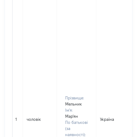
Прізвище:
Мельник
Ім'я:
Мар'ян
1
чоловік
Україна
По батькові
(за
наявності):