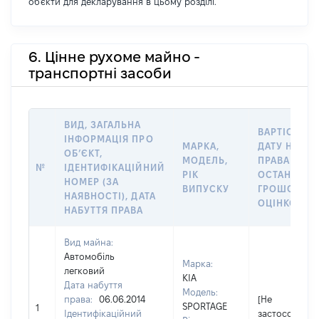
об'єкти для декларування в цьому розділі.
6. Цінне рухоме майно -
транспортні засоби
ВИД, ЗАГАЛЬНА
ВАРТІСТЬ Н
ІНФОРМАЦІЯ ПРО
МАРКА,
ДАТУ НАБУТ
ОБʼЄКТ,
МОДЕЛЬ,
ПРАВА АБО 
№
ІДЕНТИФІКАЦІЙНИЙ
РІК
ОСТАННЬО
НОМЕР (ЗА
ВИПУСКУ
ГРОШОВО
НАЯВНОСТІ), ДАТА
ОЦІНКОЮ, Г
НАБУТТЯ ПРАВА
Вид майна:
Автомобіль
Марка:
легковий
KIA
Дата набуття
Модель:
права:
06.06.2014
[Не
SPORTAGE
1
Ідентифікаційний
застосовуєть