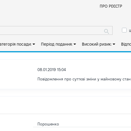
Й
ПРО РЕЄСТР
ш
атегорія посади:
Період подання:
Високий ризик:
Відп
08.01.2019 15:04
Повідомлення про суттєві зміни y майновому стан
Порошенко