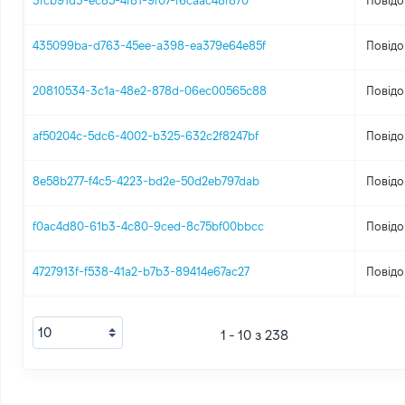
3fcb91d3-ec85-4f81-9f07-f6caac48f870
Повідо
435099ba-d763-45ee-a398-ea379e64e85f
Повідо
20810534-3c1a-48e2-878d-06ec00565c88
Повідо
af50204c-5dc6-4002-b325-632c2f8247bf
Повідо
8e58b277-f4c5-4223-bd2e-50d2eb797dab
Повідо
f0ac4d80-61b3-4c80-9ced-8c75bf00bbcc
Повідо
4727913f-f538-41a2-b7b3-89414e67ac27
Повідо
1 - 10 з 238