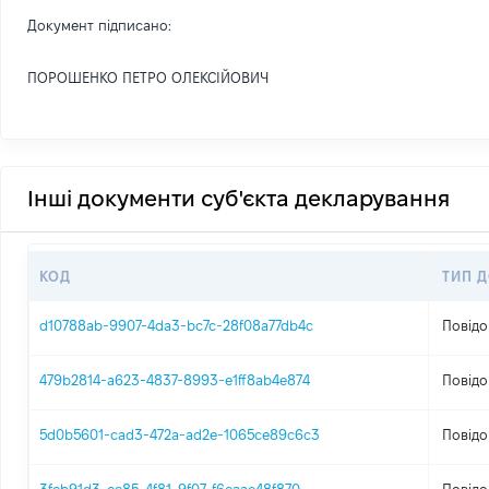
Документ підписано:
ПОРОШЕНКО ПЕТРО ОЛЕКСІЙОВИЧ
Інші документи суб'єкта декларування
КОД
ТИП 
d10788ab-9907-4da3-bc7c-28f08a77db4c
Повідо
479b2814-a623-4837-8993-e1ff8ab4e874
Повідо
5d0b5601-cad3-472a-ad2e-1065ce89c6c3
Повідо