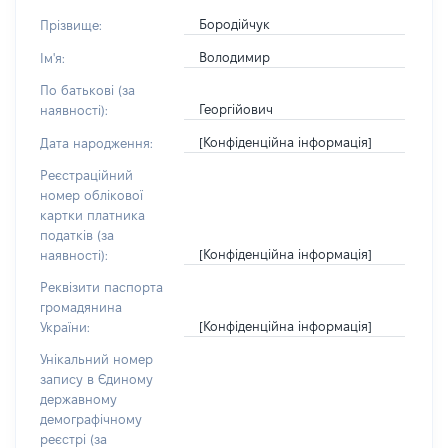
Бородійчук
Прізвище:
Володимир
Ім'я:
По батькові (за
Георгійович
наявності):
[Конфіденційна інформація]
Дата народження:
Реєстраційний
номер облікової
картки платника
податків (за
[Конфіденційна інформація]
наявності):
Реквізити паспорта
громадянина
[Конфіденційна інформація]
України:
Унікальний номер
запису в Єдиному
державному
демографічному
реєстрі (за