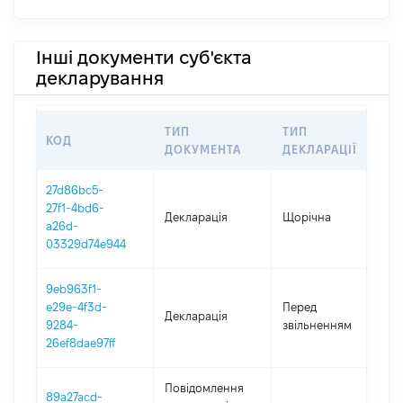
Інші документи суб'єкта
декларування
ТИП
ТИП
КОД
П
ДОКУМЕНТА
ДЕКЛАРАЦІЇ
27d86bc5-
27f1-4bd6-
Декларація
Щорічна
2
a26d-
03329d74e944
9eb963f1-
01
e29e-4f3d-
Перед
Декларація
-
9284-
звільненням
20
26ef8dae97ff
Повідомлення
89a27acd-