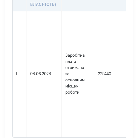
ДО
ВЛАСНІСТЬ)
Дже
Юр
осо
зар
в У
Най
Заробітна
ЧЕ
плата
АП
отримана
СУ
1
03.06.2023
за
225440
Код
основним
де
місцем
реє
роботи
юр
осі
осі
під
гро
фор
422