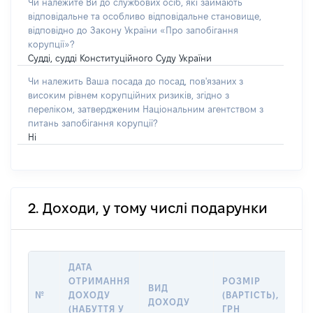
Чи належите Ви до службових осіб, які займають
відповідальне та особливо відповідальне становище,
відповідно до Закону України «Про запобігання
корупції»?
Судді, судді Конституційного Суду України
Чи належить Ваша посада до посад, пов'язаних з
високим рівнем корупційних ризиків, згідно з
переліком, затвердженим Національним агентством з
питань запобігання корупції?
Ні
2. Доходи, у тому числі подарунки
ДАТА
ІН
ОТРИМАННЯ
РОЗМІР
ВИД
ПР
№
ДОХОДУ
(ВАРТІСТЬ),
ДОХОДУ
(Д
(НАБУТТЯ У
ГРН