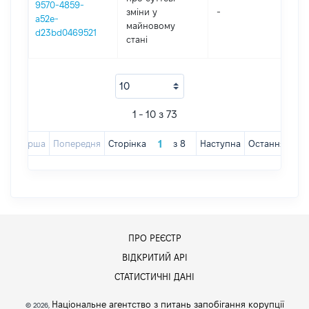
9570-4859-
зміни y
-
2
a52e-
майновому
d23bd0469521
стані
1 - 10 з 73
Перша
Попередня
Сторінка
з
8
Наступна
Остання
ПРО РЕЄСТР
ВІДКРИТИЙ АРІ
СТАТИСТИЧНІ ДАНІ
Національне агентство з питань запобігання корупції
© 2026,