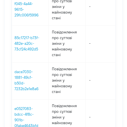
про суттєві
f045-4a44-
зміни y
-
2
9615-
майновому
29fc006f5996
стані
Повідомлення
85c17217-b73f-
про суттєві
482e-a20c-
зміни y
-
2
73cf24c492d5
майновому
стані
Повідомлення
dace7030-
про суттєві
1881-49cf-
зміни y
-
2
b50d-
майновому
7232b2e1e8a6
стані
Повідомлення
e0527083-
про суттєві
bdcc-4f8c-
зміни y
-
2
901b-
майновому
0fabe4643bfd