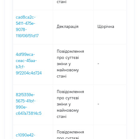
стані
cad8ca2c-
5411-475e-
Декларація
Щорічна
2
9078-
116f06f51d17
Повідомлення
4df99eca-
про суттєві
ceac-45aa-
зміни y
-
2
b7cf-
майновому
9f2204c4d724
стані
Повідомлення
82f5359e-
про суттєві
5675-41bf-
зміни y
-
2
990e-
майновому
c647a73814c5
стані
Повідомлення
c1090e42-
про суттєві