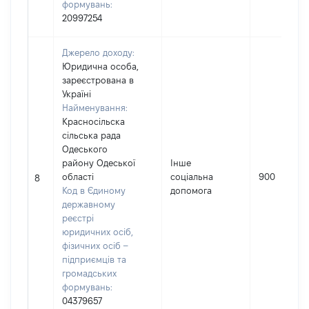
формувань:
20997254
Джерело доходу:
Юридична особа,
зареєстрована в
Україні
Найменування:
Красносільска
сільська рада
Одеського
району Одеської
Інше
області
соціальна
900
8
Код в Єдиному
допомога
державному
реєстрі
юридичних осіб,
фізичних осіб –
підприємців та
громадських
формувань:
04379657