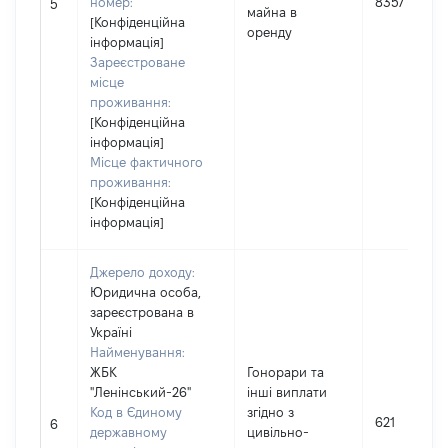
номер:
8357
5
майна в
[Конфіденційна
оренду
інформація]
Зареєстроване
місце
проживання:
[Конфіденційна
інформація]
Місце фактичного
проживання:
[Конфіденційна
інформація]
Джерело доходу:
Юридична особа,
зареєстрована в
Україні
Найменування:
ЖБК
Гонорари та
"Ленінський-26"
інші виплати
Код в Єдиному
згідно з
621
6
державному
цивільно-