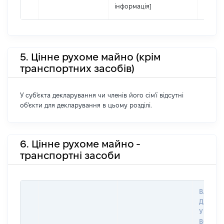
інформація]
5. Цінне рухоме майно (крім
транспортних засобів)
У суб'єкта декларування чи членів його сім'ї відсутні
об'єкти для декларування в цьому розділі.
6. Цінне рухоме майно -
транспортні засоби
ВАРТІС
ДАТУ 
У ВЛАС
ВОЛОД