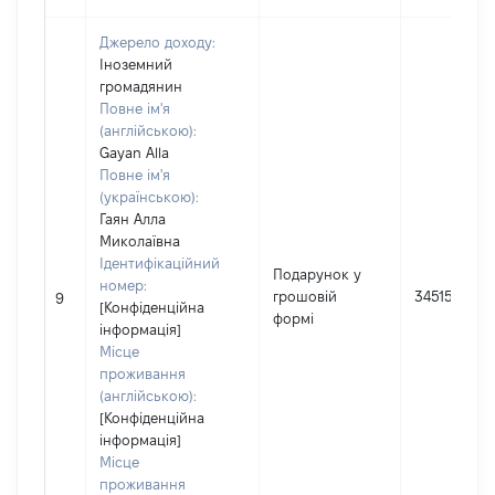
Джерело доходу:
Іноземний
громадянин
Повне ім'я
(англійською):
Gayan Alla
Повне ім'я
(українською):
Гаян Алла
Миколаївна
Ідентифікаційний
Подарунок у
номер:
грошовій
34515
9
[Конфіденційна
формі
інформація]
Місце
проживання
(англійською):
[Конфіденційна
інформація]
Місце
проживання