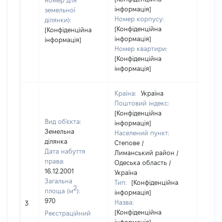
номер для
інформація]
земельної
Номер корпусу:
ділянки):
[Конфіденційна
[Конфіденційна
інформація]
інформація]
Номер квартири:
[Конфіденційна
інформація]
Країна:
Україна
Поштовий індекс:
[Конфіденційна
Вид об'єкта:
інформація]
Земельна
Населений пункт:
ділянка
Степове /
Дата набуття
Лиманський район /
права:
Одеська область /
16.12.2001
Україна
Загальна
Тип:
[Конфіденційна
2
площа (м
):
інформація]
970
Назва:
[Не ві
3
[Конфіденційна
Реєстраційний