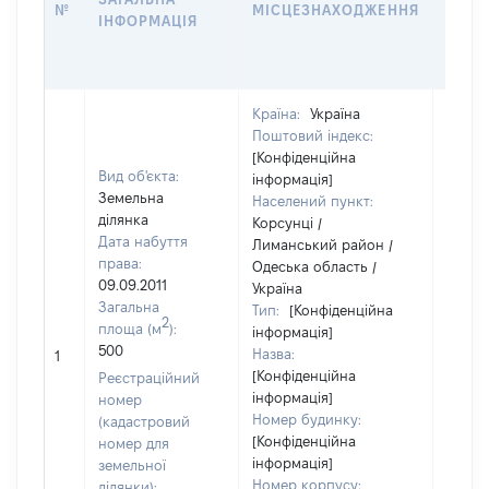
№
МІСЦЕЗНАХОДЖЕННЯ
ІНФОРМАЦІЯ
ОСТ
ГРО
ОЦІ
Країна:
Україна
Поштовий індекс:
[Конфіденційна
Вид об'єкта:
інформація]
Земельна
Населений пункт:
ділянка
Корсунці /
Дата набуття
Лиманський район /
права:
Одеська область /
09.09.2011
Україна
Загальна
Тип:
[Конфіденційна
2
площа (м
):
інформація]
500
Назва:
50835
1
[Конфіденційна
Реєстраційний
інформація]
номер
Номер будинку:
(кадастровий
[Конфіденційна
номер для
інформація]
земельної
Номер корпусу:
ділянки):