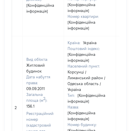
[Конфіденційна
[Конфіденційна
інформація]
інформація]
Номер квартири:
[Конфіденційна
інформація]
Країна:
Україна
Поштовий індекс:
[Конфіденційна
Вид об'єкта:
інформація]
Житловий
Населений пункт:
будинок
Корсунці /
Дата набуття
Лиманський район /
права:
Одеська область /
09.09.2011
Україна
Загальна
Тип:
[Конфіденційна
2
площа (м
):
інформація]
156.1
Назва:
69397
2
[Конфіденційна
Реєстраційний
інформація]
номер
Номер будинку:
(кадастровий
[Конфіденційна