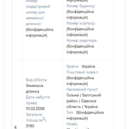
інформація]
номер
Номер будинку:
(кадастровий
[Конфіденційна
номер для
інформація]
земельної
Номер корпусу:
ділянки):
[Конфіденційна
[Конфіденційна
інформація]
інформація]
Номер квартири:
[Конфіденційна
інформація]
Країна:
Україна
Поштовий індекс:
[Конфіденційна
Вид об'єкта:
інформація]
Земельна
Населений пункт:
ділянка
Гольма / Балтський
Дата набуття
район / Одеська
права:
область / Україна
10.02.2006
Тип:
[Конфіденційна
Загальна
інформація]
2
площа (м
):
Назва:
3190
[Не ві
4