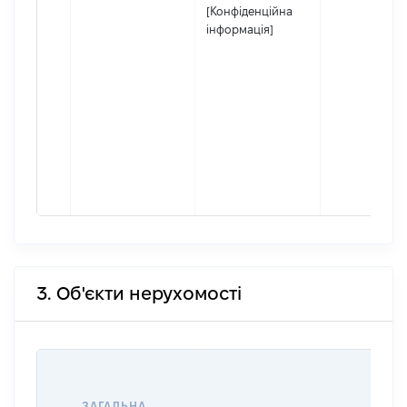
[Конфіденційна
інформація]
3. Об'єкти нерухомості
ВАРТ
ДАТУ
ЗАГАЛЬНА
ПРАВ