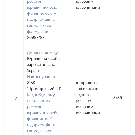
реєстрі
правовим
юридичних осіб,
правочинами
фізичних осіб –
підприємців та
громадських
формувань:
209977975
Джерело доходу:
Юридична особа,
зареєстрована в
Україні
Найменування:
ЖБК
Гонорари та
"Приморський-21"
інші виплати
Код в Єдиному
згідно з
3789
7
державному
цивільно-
реєстрі
правовим
юридичних осіб,
правочинами
фізичних осіб –
підприємців та
громадських