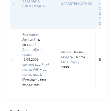
ЗАГАЛЬНА
№
ХАРАКТЕРИСТИКА
КОРИС
ІНФОРМАЦІЯ
АБО З
ОСТА
ГРОШ
ОЦІНК
Вид майна:
Автомобіль
легковий
Дата набуття
Марка:
Nissan
права:
Модель:
Altima
18.09.2008
139433
1
Рік випуску:
Ідентифікаційний
2008
номер (VIN-код,
номер шасі):
[Конфіденційна
інформація]