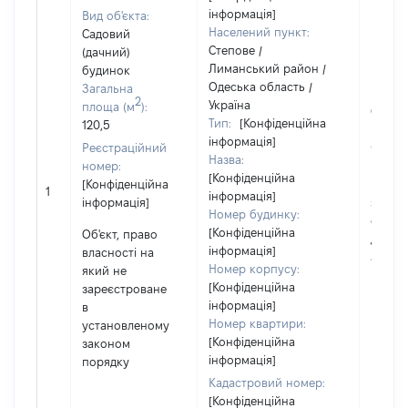
інформація]
Вид об'єкта:
Населений пункт:
Садовий
Степове /
(дачний)
Лиманський район /
будинок
Одеська область /
Загальна
2
Україна
площа (м
):
Об'єкт
Тип:
[Конфіденційна
120,5
повні
інформація]
Реєстраційний
частк
Назва:
номер:
побуд
[Конфіденційна
[Конфіденційна
матері
1
інформація]
інформація]
за ко
Номер будинку:
суб'єк
[Конфіденційна
Об'єкт, право
декла
інформація]
власності на
або ч
Номер корпусу:
який не
його сі
[Конфіденційна
зареєстроване
інформація]
в
Номер квартири:
установленому
[Конфіденційна
законом
інформація]
порядку
Кадастровий номер:
[Конфіденційна