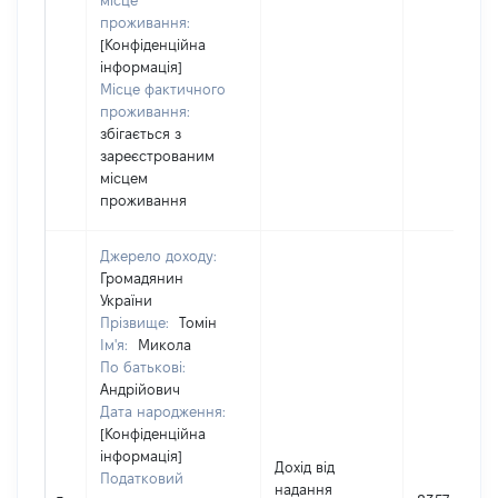
місце
проживання:
[Конфіденційна
інформація]
Місце фактичного
проживання:
збігається з
зареєстрованим
місцем
проживання
Джерело доходу:
Громадянин
України
Прізвище:
Томін
Ім'я:
Микола
По батькові:
Андрійович
Дата народження:
[Конфіденційна
інформація]
Дохід від
Податковий
надання