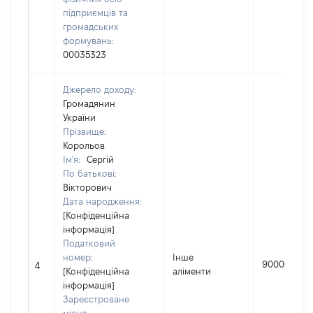
підприємців та
громадських
формувань:
00035323
Джерело доходу:
Громадянин
України
Прізвище:
Корольов
Ім'я:
Сергій
По батькові:
Вікторович
Дата народження:
[Конфіденційна
інформація]
Податковий
номер:
Інше
90000
4
[Конфіденційна
аліменти
інформація]
Зареєстроване