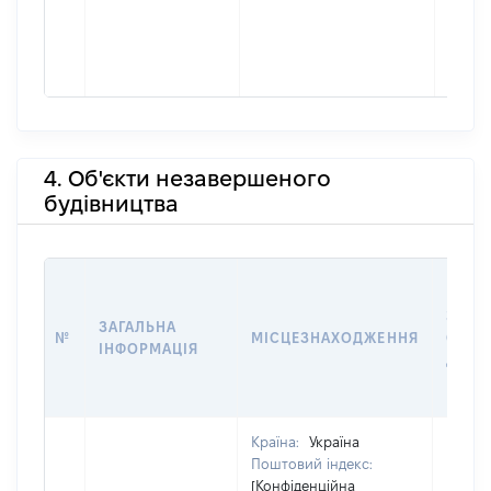
4. Об'єкти незавершеного
будівництва
ЗВ'ЯЗ
ЗАГАЛЬНА
№
МІСЦЕЗНАХОДЖЕННЯ
СУБ'
ІНФОРМАЦІЯ
ДЕКЛ
Країна:
Україна
Поштовий індекс:
[Конфіденційна