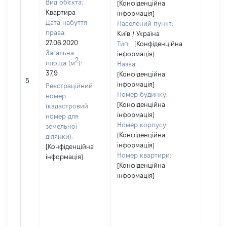
Вид об'єкта:
[Конфіденційна
Квартира
інформація]
Дата набуття
Населений пункт:
права:
Київ / Україна
27.06.2020
Тип:
[Конфіденційна
Загальна
інформація]
2
площа (м
):
Назва:
37,9
[Конфіденційна
[Не
5
інформація]
засто
Реєстраційний
Номер будинку:
номер
[Конфіденційна
(кадастровий
інформація]
номер для
Номер корпусу:
земельної
[Конфіденційна
ділянки):
інформація]
[Конфіденційна
Номер квартири:
інформація]
[Конфіденційна
інформація]