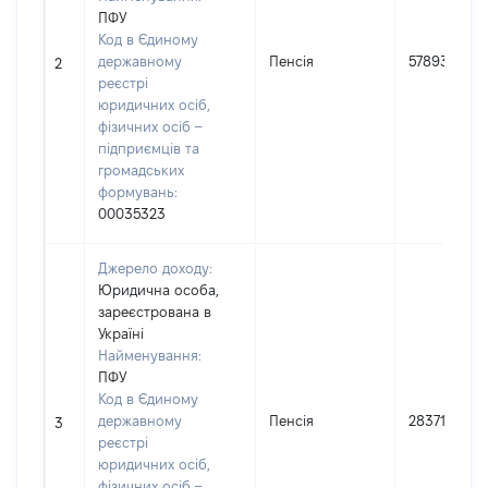
ПФУ
Код в Єдиному
державному
Пенсія
57893
2
реєстрі
юридичних осіб,
фізичних осіб –
підприємців та
громадських
формувань:
00035323
Джерело доходу:
Юридична особа,
зареєстрована в
Україні
Найменування:
ПФУ
Код в Єдиному
державному
Пенсія
28371
3
реєстрі
юридичних осіб,
фізичних осіб –