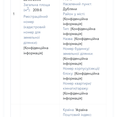
Населений пункт:
Загальна площа
2
Дубляни
(м
):
209.6
[Не 
1
Район у місті:
Реєстраційний
[Конфіденційна
номер
інформація]
(кадастровий
Тип:
[Конфіденційна
номер для
інформація]
земельної
Назва:
[Конфіденційна
ділянки):
інформація]
[Конфіденційна
Номер будинку/
інформація]
земельної ділянки:
[Конфіденційна
інформація]
Номер корпусу/секції/
блоку:
[Конфіденційна
інформація]
Номер квартири/
кімнати/гаражу:
[Конфіденційна
інформація]
Країна:
Україна
Поштовий індекс: