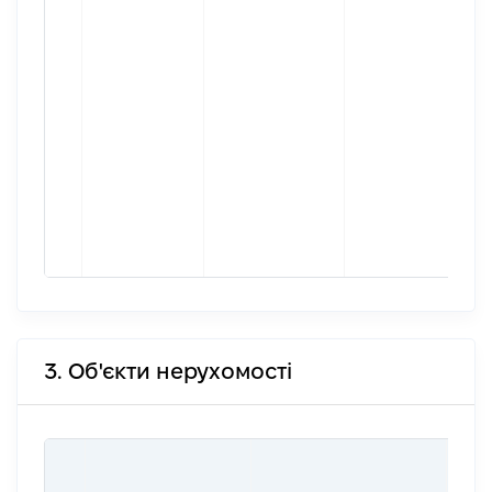
3. Об'єкти нерухомості
ВАР
ДАТ