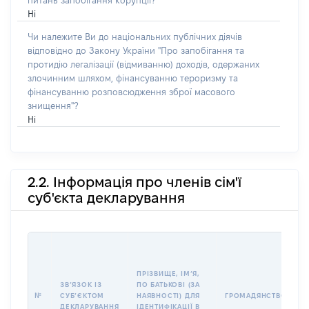
питань запобігання корупції?
Ні
Чи належите Ви до національних публічних діячів
відповідно до Закону України "Про запобігання та
протидію легалізації (відмиванню) доходів, одержаних
злочинним шляхом, фінансуванню тероризму та
фінансуванню розповсюдження зброї масового
знищення"?
Ні
2.2. Інформація про членів сім'ї
суб'єкта декларування
П
І
Б
ПРІЗВИЩЕ, ІМʼЯ,
І
ЗВʼЯЗОК ІЗ
ПО БАТЬКОВІ (ЗА
№
СУБʼЄКТОМ
НАЯВНОСТІ) ДЛЯ
ГРОМАДЯНСТВО
У
ДЕКЛАРУВАННЯ
ІДЕНТИФІКАЦІЇ В