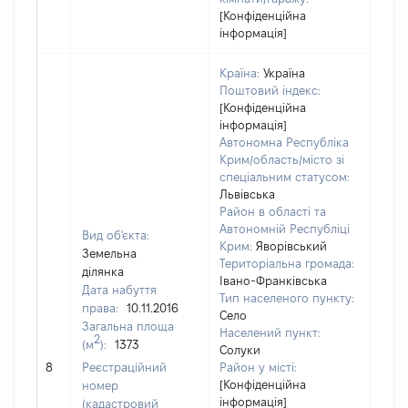
[Конфіденційна
інформація]
Країна:
Україна
Поштовий індекс:
[Конфіденційна
інформація]
Автономна Республіка
Крим/область/місто зі
спеціальним статусом:
Львівська
Район в області та
Автономній Республіці
Вид об'єкта:
Крим:
Яворівський
Земельна
Територіальна громада:
ділянка
Івано-Франківська
Дата набуття
Тип населеного пункту:
583
права:
10.11.2016
Село
Тип
Загальна площа
Населений пункт:
варт
2
(м
):
1373
Солуки
обʼє
8
Реєстраційний
Район у місті:
варт
[Конфіденційна
номер
дату
інформація]
(кадастровий