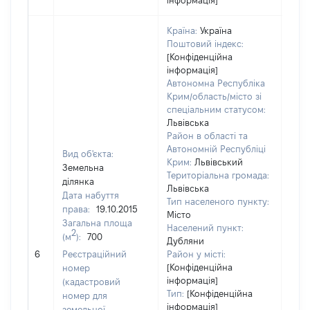
інформація]
Країна:
Україна
Поштовий індекс:
[Конфіденційна
інформація]
Автономна Республіка
Крим/область/місто зі
спеціальним статусом:
Львівська
Район в області та
Автономній Республіці
Вид об'єкта:
Крим:
Львівський
Земельна
Територіальна громада:
ділянка
Львівська
Дата набуття
Тип населеного пункту:
права:
19.10.2015
Місто
Загальна площа
Населений пункт:
2
(м
):
700
Дубляни
[Не 
6
Реєстраційний
Район у місті:
[Конфіденційна
номер
інформація]
(кадастровий
Тип:
[Конфіденційна
номер для
інформація]
земельної