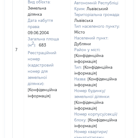
Вид об'єкта:
Автономній Республіці
Земельна
Крим:
Львівський
ділянка
Територіальна громада:
Дата набуття
Львівська
Тип населеного пункту:
права:
Місто
09.06.2004
Населений пункт:
Загальна площа
2
Дубляни
(м
):
683
[Не 
7
Район у місті:
Реєстраційний
[Конфіденційна
номер
інформація]
(кадастровий
Тип:
[Конфіденційна
номер для
інформація]
земельної
Назва:
[Конфіденційна
ділянки):
інформація]
[Конфіденційна
Номер будинку/
інформація]
земельної ділянки:
[Конфіденційна
інформація]
Номер корпусу/секції/
блоку:
[Конфіденційна
інформація]
Номер квартири/
кімнати/гаражу: