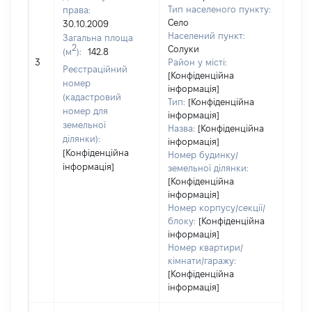
Тип населеного пункту:
права:
Село
30.10.2009
Населений пункт:
Загальна площа
2
Солуки
(м
):
142.8
[Не 
3
Район у місті:
Реєстраційний
[Конфіденційна
номер
інформація]
(кадастровий
Тип:
[Конфіденційна
номер для
інформація]
земельної
Назва:
[Конфіденційна
ділянки):
інформація]
[Конфіденційна
Номер будинку/
інформація]
земельної ділянки:
[Конфіденційна
інформація]
Номер корпусу/секції/
блоку:
[Конфіденційна
інформація]
Номер квартири/
кімнати/гаражу:
[Конфіденційна
інформація]