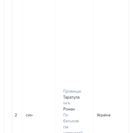
Прізвище:
Таратула
Ім'я:
Роман
2
син
По
Україна
Д
батькові
(за
наявності):