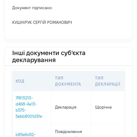
Документ підписано:
КУШНІРУК СЕРГІЙ РОМАНОВИЧ
Інші документи суб'єкта
декларування
ТИП
ТИП
КОД
ПЕР
ДОКУМЕНТА
ДЕКЛАРАЦІЇ
7f813213-
d468-4a13-
Декларація
Щорічна
202
b575-
5ebb8001d3fe
Повідомлення
b85e6d52-