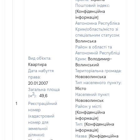
Поштовий індекс:
[Конфіденційна
інформація]
Автономна Республіка
Крим/область/місто зі
спеціальним статусом:
Волинська
Район в області та
Автономній Республіці
Вид об'єкта:
Крим:
Володимир-
Квартира
Волинський
Дата набуття
Територіальна громада:
Нововолинська
права:
Тип населеного пункту:
20.01.2007
Місто
Загальна площа
2
Населений пункт:
(м
):
49,6
[Не
Нововолинськ
1
Реєстраційний
заст
Район у місті:
номер
[Конфіденційна
(кадастровий
інформація]
номер для
Тип:
[Конфіденційна
земельної
інформація]
ділянки):
Назва:
[Конфіденційна