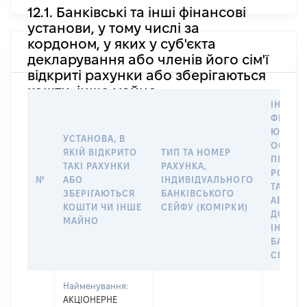
12.1. Банківські та інші фінансові
установи, у тому числі за
кордоном, у яких у суб'єкта
декларування або членів його сім'ї
відкриті рахунки або зберігаються
кошти, інше майно
ІНФОР
ФІЗИЧН
ЮРИДИ
УСТАНОВА, В
ОСОБУ,
ЯКІЙ ВІДКРИТО
ТИП ТА НОМЕР
ПРАВО
ТАКІ РАХУНКИ
РАХУНКА,
РОЗПО
№
АБО
ІНДИВІДУАЛЬНОГО
ТАКИМ
ЗБЕРІГАЮТЬСЯ
БАНКІВСЬКОГО
АБО М
КОШТИ ЧИ ІНШЕ
СЕЙФУ (КОМІРКИ)
ДО
МАЙНО
ІНДИВ
БАНКІ
СЕЙФУ 
Найменування:
АКЦІОНЕРНЕ