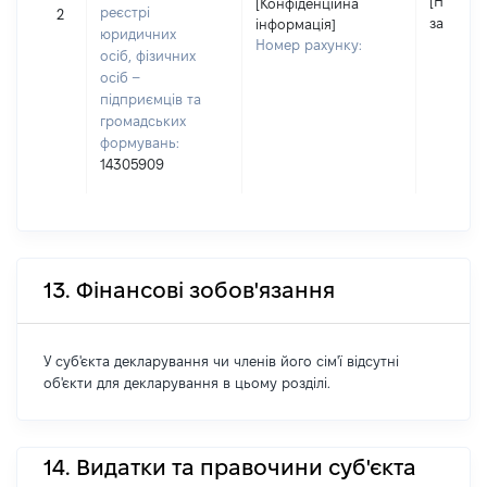
[Не
[Конфіденційна
реєстрі
2
застосо
інформація]
юридичних
Номер рахунку:
осіб, фізичних
осіб –
підприємців та
громадських
формувань:
14305909
13. Фінансові зобов'язання
У суб'єкта декларування чи членів його сім'ї відсутні
об'єкти для декларування в цьому розділі.
14. Видатки та правочини суб'єкта