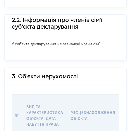
2.2. Інформація про членів сім'ї
суб'єкта декларування
У суб'єкта декларування не зазначені члени сім'ї
3. Об'єкти нерухомості
ВАР
ВИД ТА
ДАТ
ХАРАКТЕРИСТИКА
МІСЦЕЗНАХОДЖЕННЯ
ПРА
№
ОБʼЄКТА, ДАТА
ОБʼЄКТА
ОС
НАБУТТЯ ПРАВА
ГР
ОЦІ