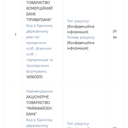
ТОВАРИСТВО
КОМЕРЦІЙНИЙ
БАНК
"ПРИВАТБАНК"
Тип рахунку:
Код в Єдиному
[Конфіденційна
державному
[Не
інформація]
1
реєстрі
застосо
Номер рахунку:
юридичних
[Конфіденційна
інформація]
осіб, фізичних
осіб –
підприємців та
громадських
формувань:
14360570
Найменування:
АКЦІОНЕРНЕ
ТОВАРИСТВО
"РАЙФФАЙЗЕН
БАНК"
Код в Єдиному
Тип рахунку:
державному