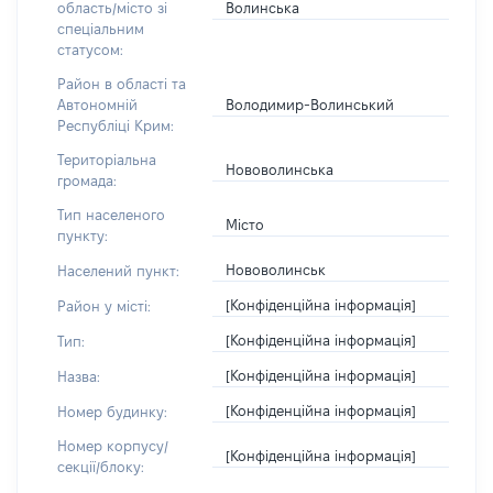
Волинська
область/місто зі
спеціальним
статусом:
Район в області та
Володимир-Волинський
Автономній
Республіці Крим:
Територіальна
Нововолинська
громада:
Тип населеного
Місто
пункту:
Нововолинськ
Населений пункт:
[Конфіденційна інформація]
Район у місті:
[Конфіденційна інформація]
Тип:
[Конфіденційна інформація]
Назва:
[Конфіденційна інформація]
Номер будинку:
Номер корпусу/
[Конфіденційна інформація]
секції/блоку: