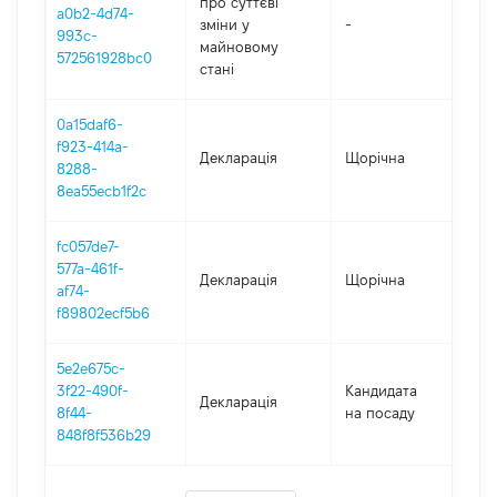
про суттєві
a0b2-4d74-
зміни y
-
202
993c-
майновому
572561928bc0
стані
0a15daf6-
f923-414a-
Декларація
Щорічна
202
8288-
8ea55ecb1f2c
fc057de7-
577a-461f-
Декларація
Щорічна
202
af74-
f89802ecf5b6
5e2e675c-
3f22-490f-
Кандидата
Декларація
2021
8f44-
на посаду
848f8f536b29