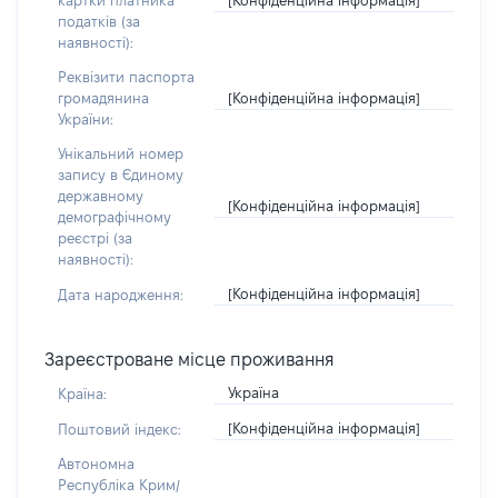
картки платника
податків (за
наявності):
Реквізити паспорта
[Конфіденційна інформація]
громадянина
України:
Унікальний номер
запису в Єдиному
державному
[Конфіденційна інформація]
демографічному
реєстрі (за
наявності):
[Конфіденційна інформація]
Дата народження:
Зареєстроване місце проживання
Україна
Країна:
[Конфіденційна інформація]
Поштовий індекс:
Автономна
Республіка Крим/