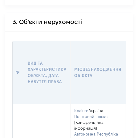
3. Об'єкти нерухомості
ВАР
ДАТ
НАБ
ВИД ТА
ПРА
ХАРАКТЕРИСТИКА
МІСЦЕЗНАХОДЖЕННЯ
№
ЗА
ОБʼЄКТА, ДАТА
ОБʼЄКТА
ОС
НАБУТТЯ ПРАВА
ГР
ОЦІ
ГРН
Країна:
Україна
Поштовий індекс:
[Конфіденційна
інформація]
Автономна Республіка