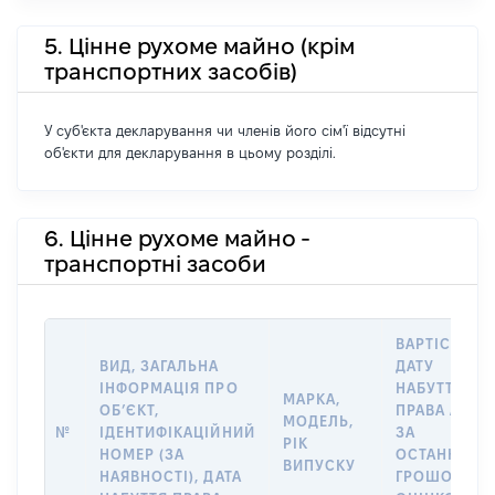
5. Цінне рухоме майно (крім
транспортних засобів)
У суб'єкта декларування чи членів його сім'ї відсутні
об'єкти для декларування в цьому розділі.
6. Цінне рухоме майно -
транспортні засоби
ВАРТІСТЬ Н
ВИД, ЗАГАЛЬНА
ДАТУ
ІНФОРМАЦІЯ ПРО
НАБУТТЯ
МАРКА,
ОБʼЄКТ,
ПРАВА АБО
МОДЕЛЬ,
№
ІДЕНТИФІКАЦІЙНИЙ
ЗА
РІК
НОМЕР (ЗА
ОСТАННЬО
ВИПУСКУ
НАЯВНОСТІ), ДАТА
ГРОШОВОЮ