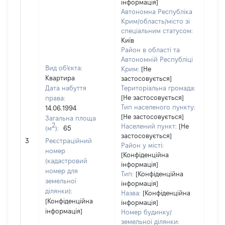
інформація]
Автономна Республіка
Крим/область/місто зі
спеціальним статусом:
Київ
Район в області та
Автономній Республіці
Вид об'єкта:
Крим:
[Не
Квартира
застосовується]
Дата набуття
Територіальна громада:
[Не застосовується]
права:
1000
Тип населеного пункту:
14.06.1994
Тип
[Не застосовується]
Загальна площа
варт
2
Населений пункт:
[Не
(м
):
65
обʼє
застосовується]
3
Реєстраційний
варт
Район у місті:
номер
дату
[Конфіденційна
(кадастровий
інформація]
набу
номер для
Тип:
[Конфіденційна
пра
земельної
інформація]
ділянки):
Назва:
[Конфіденційна
[Конфіденційна
інформація]
інформація]
Номер будинку/
земельної ділянки: