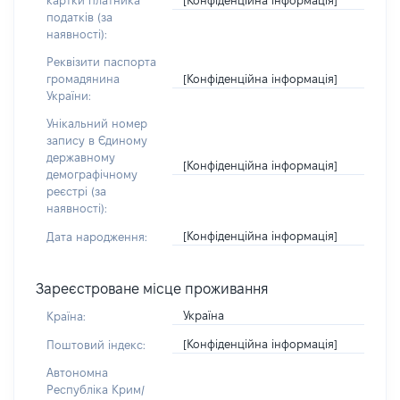
картки платника
податків (за
наявності):
Реквізити паспорта
[Конфіденційна інформація]
громадянина
України:
Унікальний номер
запису в Єдиному
державному
[Конфіденційна інформація]
демографічному
реєстрі (за
наявності):
[Конфіденційна інформація]
Дата народження:
Зареєстроване місце проживання
Україна
Країна:
[Конфіденційна інформація]
Поштовий індекс:
Автономна
Республіка Крим/