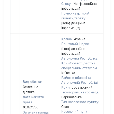
блоку:
[Конфіденційна
інформація]
Номер квартири/
кімнати/гаражу:
[Конфіденційна
інформація]
Країна:
Україна
Поштовий індекс:
[Конфіденційна
інформація]
Автономна Республіка
Крим/область/місто зі
спеціальним статусом:
Київська
Район в області та
Вид об'єкта:
Автономній Республіці
Земельна
Крим:
Броварський
ділянка
Територіальна громада:
Дата набуття
Баришівська
Тип населеного пункту:
права:
300
Село
16.07.1998
Тип
Населений пункт:
Загальна площа
варт