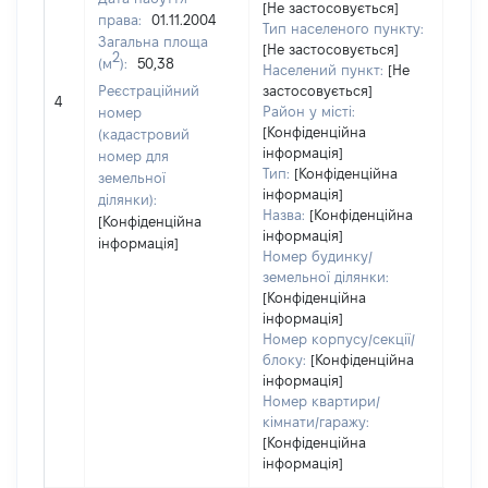
[Не застосовується]
права:
01.11.2004
180
Тип населеного пункту:
Загальна площа
Тип
[Не застосовується]
2
(м
):
50,38
варт
Населений пункт:
[Не
обʼє
Реєстраційний
застосовується]
4
варт
Район у місті:
номер
дату
[Конфіденційна
(кадастровий
інформація]
набу
номер для
Тип:
[Конфіденційна
пра
земельної
інформація]
ділянки):
Назва:
[Конфіденційна
[Конфіденційна
інформація]
інформація]
Номер будинку/
земельної ділянки:
[Конфіденційна
інформація]
Номер корпусу/секції/
блоку:
[Конфіденційна
інформація]
Номер квартири/
кімнати/гаражу:
[Конфіденційна
інформація]