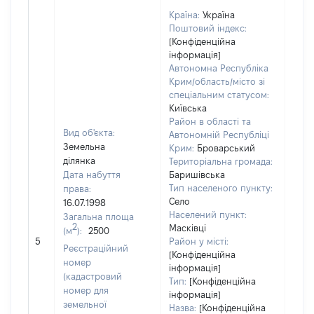
Країна:
Україна
Поштовий індекс:
[Конфіденційна
інформація]
Автономна Республіка
Крим/область/місто зі
спеціальним статусом:
Київська
Район в області та
Вид об'єкта:
Автономній Республіці
Земельна
Крим:
Броварський
ділянка
Територіальна громада:
Дата набуття
Баришівська
Тип населеного пункту:
права:
1000
Село
16.07.1998
Тип
Населений пункт:
Загальна площа
варт
2
Масківці
(м
):
2500
обʼє
5
Район у місті:
варт
Реєстраційний
[Конфіденційна
дату
номер
інформація]
набу
(кадастровий
Тип:
[Конфіденційна
пра
номер для
інформація]
земельної
Назва:
[Конфіденційна