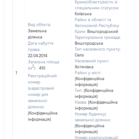
Крим/область/місто зі
спеціальним статусом:
Київська
Район в області та
Вид об'єкта:
Автономній Республіці
Земельна
Крим:
Вишгородський
ділянка
Територіальна громада:
Дата набуття
Вишгородська
Тип населеного пункту:
права:
820
Село
22.04.2014
Тип
Населений пункт:
Загальна площа
варт
2
Хотянівка
(м
):
410
обʼє
1
Район у місті:
варт
Реєстраційний
[Конфіденційна
дату
номер
інформація]
набу
(кадастровий
Тип:
[Конфіденційна
пра
номер для
інформація]
земельної
Назва:
[Конфіденційна
ділянки):
інформація]
[Конфіденційна
Номер будинку/
інформація]
земельної ділянки:
[Конфіденційна
інформація]
Номер корпусу/секції/