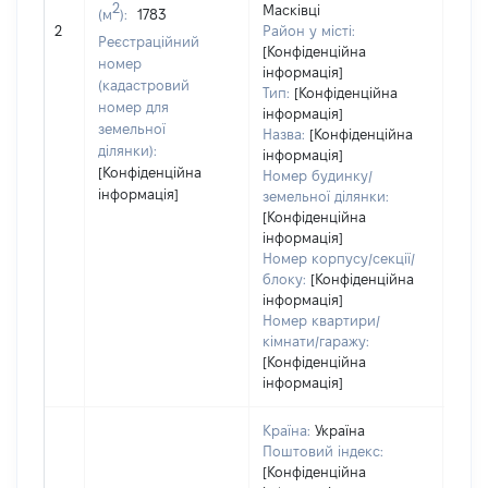
2
Масківці
(м
):
1783
обʼє
2
Район у місті:
варт
Реєстраційний
[Конфіденційна
дату
номер
інформація]
набу
(кадастровий
Тип:
[Конфіденційна
пра
номер для
інформація]
земельної
Назва:
[Конфіденційна
ділянки):
інформація]
[Конфіденційна
Номер будинку/
інформація]
земельної ділянки:
[Конфіденційна
інформація]
Номер корпусу/секції/
блоку:
[Конфіденційна
інформація]
Номер квартири/
кімнати/гаражу:
[Конфіденційна
інформація]
Країна:
Україна
Поштовий індекс:
[Конфіденційна