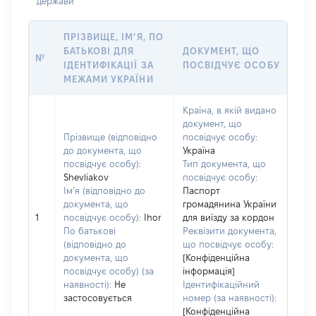
держави
ПРІЗВИЩЕ, ІМ’Я, ПО
БАТЬКОВІ ДЛЯ
ДОКУМЕНТ, ЩО
№
ІДЕНТИФІКАЦІЇ ЗА
ПОСВІДЧУЄ ОСОБУ
МЕЖАМИ УКРАЇНИ
Країна, в якій видано
документ, що
Прізвище (відповідно
посвідчує особу:
до документа, що
Україна
посвідчує особу):
Тип документа, що
Shevliakov
посвідчує особу:
Ім’я (відповідно до
Паспорт
документа, що
громадянина України
1
посвідчує особу):
Ihor
для виїзду за кордон
По батькові
Реквізити документа,
(відповідно до
що посвідчує особу:
документа, що
[Конфіденційна
посвідчує особу) (за
інформація]
наявності):
Не
Ідентифікаційний
застосовується
номер (за наявності):
[Конфіденційна