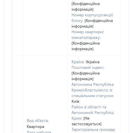
[Конфіденційна
інформація]
Номер корпусу/секції/
блоку:
[Конфіденційна
інформація]
Номер квартири/
кімнати/гаражу:
[Конфіденційна
інформація]
Країна:
Україна
Поштовий індекс:
[Конфіденційна
інформація]
Автономна Республіка
Крим/область/місто зі
спеціальним статусом:
Київ
Район в області та
Автономній Республіці
Крим:
[Не
Вид об'єкта:
застосовується]
Квартира
Територіальна громада:
Дата набуття