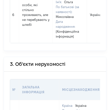
Ім'я:
Ольга
особи, які
По батькові (за
спільно
наявності):
6
проживають, але
Україна
Миколаївна
не перебувають у
Дата
шлюбі
народження:
[Конфіденційна
інформація]
3. Об'єкти нерухомості
ВА
ЗАГАЛЬНА
№
МІСЦЕЗНАХОДЖЕННЯ
НА
ІНФОРМАЦІЯ
Н
Країна:
Україна