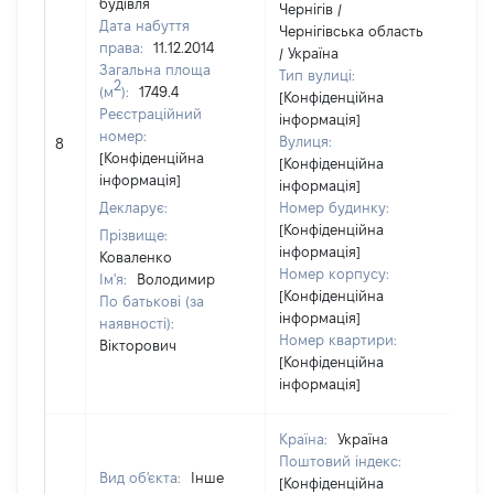
будівля
Чернігів /
Дата набуття
Чернігівська область
права:
11.12.2014
/ Україна
Загальна площа
Тип вулиці:
2
(м
):
1749.4
[Конфіденційна
Реєстраційний
інформація]
номер:
Вулиця:
8
39
[Конфіденційна
[Конфіденційна
інформація]
інформація]
Декларує:
Номер будинку:
[Конфіденційна
Прізвище:
інформація]
Коваленко
Номер корпусу:
Ім'я:
Володимир
[Конфіденційна
По батькові (за
інформація]
наявності):
Номер квартири:
Вікторович
[Конфіденційна
інформація]
Країна:
Україна
Поштовий індекс:
Вид об'єкта:
Інше
[Конфіденційна