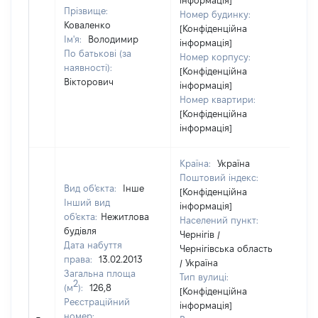
інформація]
Прізвище:
Номер будинку:
Коваленко
[Конфіденційна
Ім'я:
Володимир
інформація]
По батькові (за
Номер корпусу:
наявності):
[Конфіденційна
Вікторович
інформація]
Номер квартири:
[Конфіденційна
інформація]
Країна:
Україна
Поштовий індекс:
Вид об'єкта:
Інше
[Конфіденційна
Інший вид
інформація]
об'єкта:
Нежитлова
Населений пункт:
будівля
Чернігів /
Дата набуття
Чернігівська область
права:
13.02.2013
/ Україна
Загальна площа
Тип вулиці:
2
(м
):
126,8
[Конфіденційна
Реєстраційний
інформація]
номер: