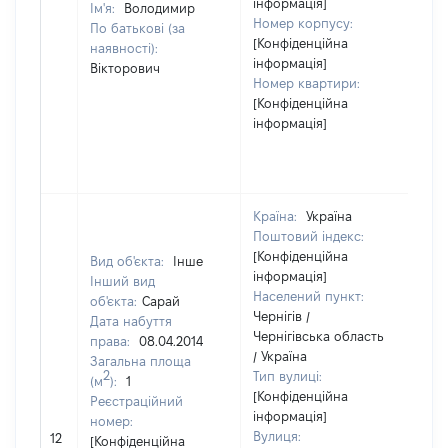
інформація]
Ім'я:
Володимир
Номер корпусу:
По батькові (за
[Конфіденційна
наявності):
інформація]
Вікторович
Номер квартири:
[Конфіденційна
інформація]
Країна:
Україна
Поштовий індекс:
[Конфіденційна
Вид об'єкта:
Інше
інформація]
Інший вид
Населений пункт:
об'єкта:
Сарай
Чернігів /
Дата набуття
Чернігівська область
права:
08.04.2014
/ Україна
Загальна площа
2
Тип вулиці:
(м
):
1
[Конфіденційна
Реєстраційний
інформація]
номер:
[Н
Вулиця:
12
[Конфіденційна