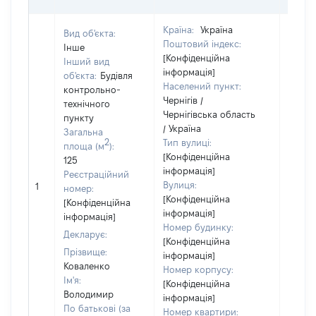
Країна:
Україна
Вид об'єкта:
Поштовий індекс:
Інше
[Конфіденційна
Інший вид
інформація]
об'єкта:
Будівля
Населений пункт:
контрольно-
Чернігів /
технічного
Чернігівська область
пункту
Об'єкт
/ Україна
Загальна
повні
2
Тип вулиці:
площа (м
):
частк
[Конфіденційна
125
побуд
інформація]
Реєстраційний
матері
Вулиця:
1
номер:
за ко
[Конфіденційна
[Конфіденційна
суб'єк
інформація]
інформація]
декла
Номер будинку:
Декларує:
або ч
[Конфіденційна
його сі
Прізвище:
інформація]
Коваленко
Номер корпусу:
Ім'я:
[Конфіденційна
Володимир
інформація]
По батькові (за
Номер квартири: