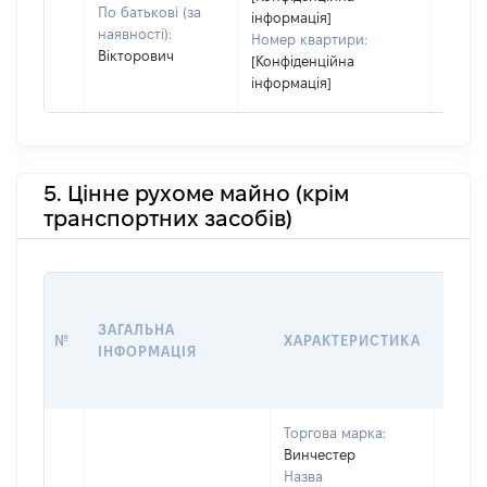
По батькові (за
інформація]
наявності):
Номер квартири:
Вікторович
[Конфіденційна
інформація]
5. Цінне рухоме майно (крім
транспортних засобів)
ВАРТ
ДАТУ
ЗАГАЛЬНА
№
ХАРАКТЕРИСТИКА
ВЛАС
ІНФОРМАЦІЯ
ВОЛ
КОР
Торгова марка:
Винчестер
Назва