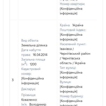
Номер квартири:
[Конфіденційна
інформація]
Країна:
Україна
Поштовий індекс:
[Конфіденційна
інформація]
Вид об'єкта:
Населений пункт:
Земельна ділянка
Іванівка /
Дата набуття
Чернігівський район
права:
16.04.2014
/ Чернігівська
Загальна площа
2
область / Україна
(м
):
1200
Тип вулиці:
Кадастровий
[Конфіденційна
номер:
інформація]
[Конфіденційна
3
21
Вулиця:
інформація]
[Конфіденційна
Декларує:
інформація]
Прізвище:
Номер будинку:
Коваленко
[Конфіденційна
Ім'я:
Володимир
інформація]