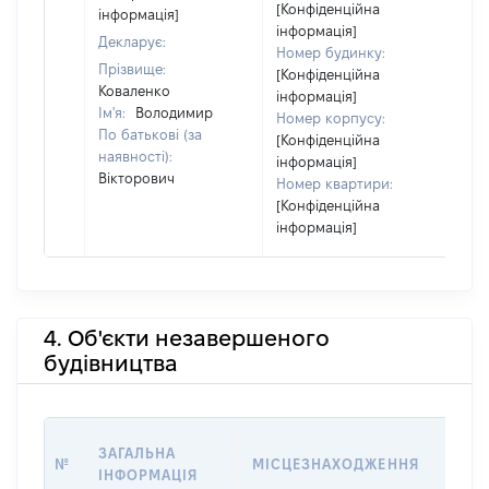
ві
[Конфіденційна
інформація]
інформація]
Декларує:
Номер будинку:
Прізвище:
[Конфіденційна
Коваленко
інформація]
Ім'я:
Володимир
Номер корпусу:
По батькові (за
[Конфіденційна
наявності):
інформація]
Вікторович
Номер квартири:
[Конфіденційна
інформація]
4. Об'єкти незавершеного
будівництва
ЗВ'Я
ЗАГАЛЬНА
№
МІСЦЕЗНАХОДЖЕННЯ
СУБ'
ІНФОРМАЦІЯ
ДЕКЛ