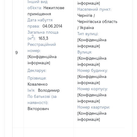
Інший вид
інформація]
об'єкта:
Нежитлове
Населений пункт:
приміщення
Чернігів /
Дата набуття
Чернігівська область
права:
04.06.2014
/ Україна
Загальна площа
Тип вулиці:
2
(м
):
163,3
[Конфіденційна
Реєстраційний
інформація]
[Н
номер:
Вулиця:
9
ві
[Конфіденційна
[Конфіденційна
інформація]
інформація]
Декларує:
Номер будинку:
[Конфіденційна
Прізвище:
інформація]
Коваленко
Номер корпусу:
Ім'я:
Володимир
[Конфіденційна
По батькові (за
інформація]
наявності):
Номер квартири:
Вікторович
[Конфіденційна
інформація]