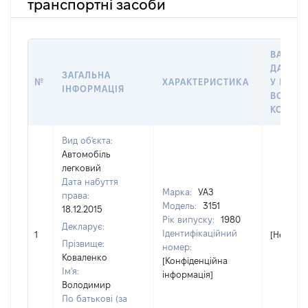
транспортні засоби
ВАРТІС
ДАТУ Н
ЗАГАЛЬНА
№
ХАРАКТЕРИСТИКА
У ВЛАС
ІНФОРМАЦІЯ
ВОЛОДІ
КОРИС
Вид об'єкта:
Автомобіль
легковий
Дата набуття
Марка:
УАЗ
права:
Модель:
3151
18.12.2015
Рік випуску:
1980
Декларує:
Ідентифікаційний
1
[Не відо
Прізвище:
номер:
Коваленко
[Конфіденційна
Ім'я:
інформація]
Володимир
По батькові (за