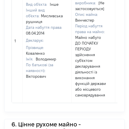
виробника:
[Не
Вид об'єкта:
Інше
застосовується]
Інший вид
Опис майна:
об'єкта:
Мисливська
Винчестер
рушниця
Період набуття
Дата набуття права:
права на майно:
08.04.2014
Майно набуто
[Не
Декларує:
1
ДО ПОЧАТКУ
засто
Прізвище:
ПЕРІОДУ
Коваленко
здійснення
Ім'я:
Володимир
суб'єктом
По батькові (за
декларування
наявності):
діяльності із
Вікторович
виконання
функцій держави
або місцевого
самоврядування
6. Цінне рухоме майно -