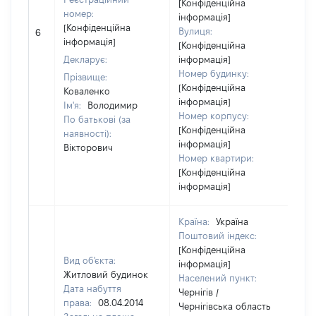
[Конфіденційна
номер:
інформація]
[Конфіденційна
Вулиця:
6
75
інформація]
[Конфіденційна
Декларує:
інформація]
Номер будинку:
Прізвище:
[Конфіденційна
Коваленко
інформація]
Ім'я:
Володимир
Номер корпусу:
По батькові (за
[Конфіденційна
наявності):
інформація]
Вікторович
Номер квартири:
[Конфіденційна
інформація]
Країна:
Україна
Поштовий індекс:
[Конфіденційна
Вид об'єкта:
інформація]
Житловий будинок
Населений пункт:
Дата набуття
Чернігів /
права:
08.04.2014
Чернігівська область