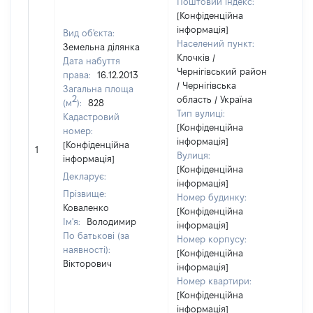
Поштовий індекс:
[Конфіденційна
інформація]
Вид об'єкта:
Населений пункт:
Земельна ділянка
Клочків /
Дата набуття
Чернігівський район
права:
16.12.2013
/ Чернігівська
Загальна площа
2
область / Україна
(м
):
828
Тип вулиці:
Кадастровий
[Конфіденційна
номер:
інформація]
[Н
[Конфіденційна
1
Вулиця:
ві
інформація]
[Конфіденційна
Декларує:
інформація]
Прізвище:
Номер будинку:
Коваленко
[Конфіденційна
Ім'я:
Володимир
інформація]
По батькові (за
Номер корпусу:
наявності):
[Конфіденційна
Вікторович
інформація]
Номер квартири:
[Конфіденційна
інформація]