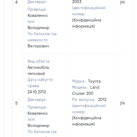
Декларує:
2003
4
[Не відо
Ідентифікаційний
Прізвище:
номер:
Коваленко
[Конфіденційна
Ім'я:
інформація]
Володимир
По батькові (за
наявності):
Вікторович
Вид об'єкта:
Автомобіль
легковий
Дата набуття
Марка:
Toyota
права:
Модель:
Land
24.10.2012
Cruiser 200
Декларує:
Рік випуску:
2012
5
[Не відо
Ідентифікаційний
Прізвище:
номер:
Коваленко
[Конфіденційна
Ім'я:
інформація]
Володимир
По батькові (за