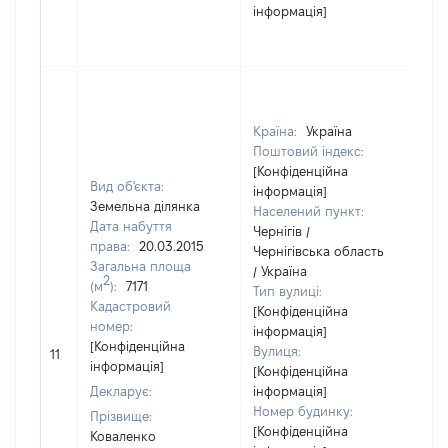
інформація]
Країна:
Україна
Поштовий індекс:
[Конфіденційна
Вид об'єкта:
інформація]
Земельна ділянка
Населений пункт:
Дата набуття
Чернігів /
права:
20.03.2015
Чернігівська область
Загальна площа
/ Україна
2
(м
):
7171
Тип вулиці:
Кадастровий
[Конфіденційна
номер:
інформація]
[Н
[Конфіденційна
Вулиця:
11
ві
інформація]
[Конфіденційна
Декларує:
інформація]
Номер будинку:
Прізвище:
[Конфіденційна
Коваленко