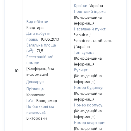
Країна:
Україна
Поштовий індекс:
[Конфіденційна
Вид об'єкта:
інформація]
Квартира
Населений пункт:
Дата набуття
Чернігів /
права:
10.03.2010
Чернігівська область
Загальна площа
/ Україна
2
(м
):
71,5
Тип вулиці:
Реєстраційний
[Конфіденційна
номер:
інформація]
[Н
[Конфіденційна
Вулиця:
10
ві
інформація]
[Конфіденційна
Декларує:
інформація]
Номер будинку:
Прізвище:
[Конфіденційна
Коваленко
інформація]
Ім'я:
Володимир
Номер корпусу:
По батькові (за
[Конфіденційна
наявності):
інформація]
Вікторович
Номер квартири:
[Конфіденційна