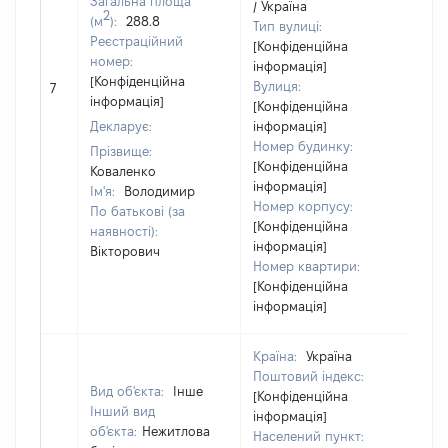
Загальна площа
/ Україна
2
(м
):
288.8
Тип вулиці:
Реєстраційний
[Конфіденційна
номер:
інформація]
[Конфіденційна
Вулиця:
7
84
інформація]
[Конфіденційна
Декларує:
інформація]
Номер будинку:
Прізвище:
[Конфіденційна
Коваленко
інформація]
Ім'я:
Володимир
Номер корпусу:
По батькові (за
[Конфіденційна
наявності):
інформація]
Вікторович
Номер квартири:
[Конфіденційна
інформація]
Країна:
Україна
Поштовий індекс:
Вид об'єкта:
Інше
[Конфіденційна
Інший вид
інформація]
об'єкта:
Нежитлова
Населений пункт: