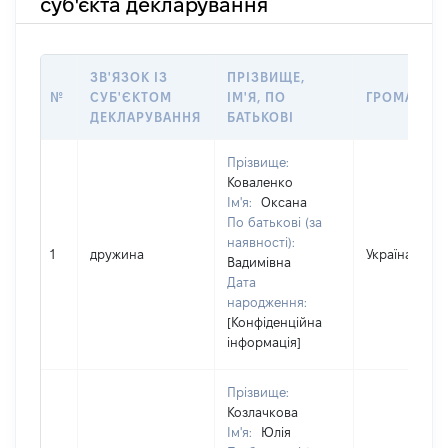
суб'єкта декларування
ЗВ'ЯЗОК ІЗ
ПРІЗВИЩЕ,
№
СУБ'ЄКТОМ
ІМ'Я, ПО
ГРОМАДЯН
ДЕКЛАРУВАННЯ
БАТЬКОВІ
Прізвище:
Коваленко
Ім'я:
Оксана
По батькові (за
наявності):
1
дружина
Україна
Вадимівна
Дата
народження:
[Конфіденційна
інформація]
Прізвище:
Козлачкова
Ім'я:
Юлія