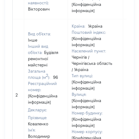
наявності):
[Конфіденційна
Вікторович
інформація]
Країна:
Україна
Поштовий індекс:
Вид об'єкта:
[Конфіденційна
Інше
інформація]
Інший вид
Населений пункт:
об'єкта:
Будівля
Чернігів /
ремонтної
Чернігівська область
майстерні
Об'єкт
/ Україна
Загальна
повні
2
Тип вулиці:
площа (м
):
96
частк
[Конфіденційна
Реєстраційний
побуд
інформація]
номер:
матері
Вулиця:
2
[Конфіденційна
за ко
[Конфіденційна
інформація]
суб'єк
інформація]
Декларує:
декла
Номер будинку:
або ч
Прізвище:
[Конфіденційна
його сі
Коваленко
інформація]
Ім'я:
Номер корпусу:
Володимир
[Конфіденційна