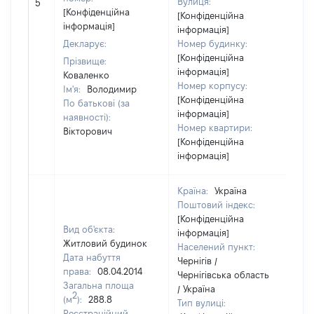
Вулиця:
5
81
[Конфіденційна
[Конфіденційна
інформація]
інформація]
Декларує:
Номер будинку:
[Конфіденційна
Прізвище:
інформація]
Коваленко
Номер корпусу:
Ім'я:
Володимир
[Конфіденційна
По батькові (за
інформація]
наявності):
Номер квартири:
Вікторович
[Конфіденційна
інформація]
Країна:
Україна
Поштовий індекс:
[Конфіденційна
Вид об'єкта:
інформація]
Житловий будинок
Населений пункт:
Дата набуття
Чернігів /
права:
08.04.2014
Чернігівська область
Загальна площа
/ Україна
2
(м
):
288.8
Тип вулиці:
Реєстраційний