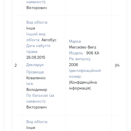
наявності):
Вікторович
Вид об'єкта:
Інше
Інший вид
об'єкта:
Автобус
Марка:
Дата набуття
Mercedes-Benz
права:
Модель:
906 KA
26.09.2015
Рік випуску:
Декларує:
2006
2
[Не відо
Ідентифікаційний
Прізвище:
номер:
Коваленко
[Конфіденційна
Ім'я:
інформація]
Володимир
По батькові (за
наявності):
Вікторович
Вид об'єкта:
Інше