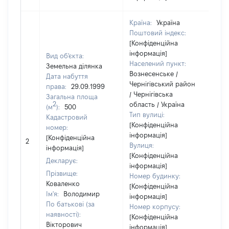
Країна:
Україна
Поштовий індекс:
[Конфіденційна
інформація]
Вид об'єкта:
Населений пункт:
Земельна ділянка
Вознесенське /
Дата набуття
Чернігівський район
права:
29.09.1999
/ Чернігівська
Загальна площа
2
область / Україна
(м
):
500
Тип вулиці:
Кадастровий
[Конфіденційна
номер:
інформація]
[Н
[Конфіденційна
2
Вулиця:
ві
інформація]
[Конфіденційна
Декларує:
інформація]
Прізвище:
Номер будинку:
Коваленко
[Конфіденційна
Ім'я:
Володимир
інформація]
По батькові (за
Номер корпусу:
наявності):
[Конфіденційна
Вікторович
інформація]