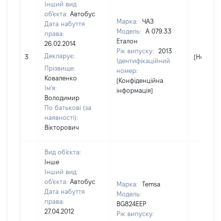
Інший вид
об'єкта:
Автобус
Марка:
ЧАЗ
Дата набуття
Модель:
А 079.33
права:
Еталон
26.02.2014
Рік випуску:
2013
Декларує:
3
[Не відо
Ідентифікаційний
Прізвище:
номер:
Коваленко
[Конфіденційна
Ім'я:
інформація]
Володимир
По батькові (за
наявності):
Вікторович
Вид об'єкта:
Інше
Інший вид
об'єкта:
Автобус
Марка:
Temsa
Дата набуття
Модель:
права:
BG824EEP
27.04.2012
Рік випуску: