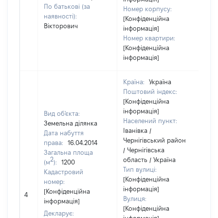
По батькові (за
Номер корпусу:
наявності):
[Конфіденційна
Вікторович
інформація]
Номер квартири:
[Конфіденційна
інформація]
Країна:
Україна
Поштовий індекс:
[Конфіденційна
інформація]
Вид об'єкта:
Населений пункт:
Земельна ділянка
Іванівка /
Дата набуття
Чернігівський район
права:
16.04.2014
/ Чернігівська
Загальна площа
2
область / Україна
(м
):
1200
Тип вулиці:
Кадастровий
[Конфіденційна
номер:
інформація]
[Конфіденційна
4
21
Вулиця:
інформація]
[Конфіденційна
Декларує: