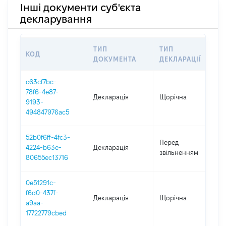
Інші документи суб'єкта
декларування
ТИП
ТИП
КОД
П
ДОКУМЕНТА
ДЕКЛАРАЦІЇ
c63cf7bc-
78f6-4e87-
Декларація
Щорічна
2
9193-
494847976ac5
52b0f6ff-4fc3-
0
Перед
4224-b63e-
Декларація
-
звільненням
80655ec13716
27
0e51291c-
f6d0-437f-
Декларація
Щорічна
2
a9aa-
17722779cbed