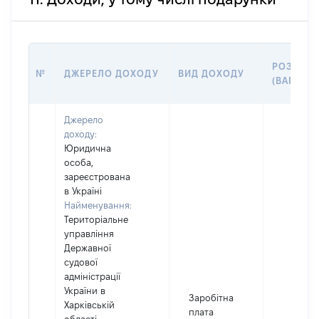
РОЗМІР
№
ДЖЕРЕЛО ДОХОДУ
ВИД ДОХОДУ
(ВАРТІСТ
Джерело
доходу:
Юридична
особа,
зареєстрована
в Україні
Найменування:
Територіальне
управління
Державної
судової
адміністрації
України в
Заробітна
Харківській
плата