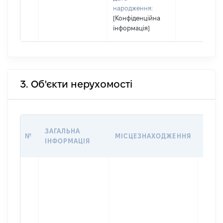
народження:
[Конфіденційна
інформація]
3. Об'єкти нерухомості
ВАРТ
ЗАГАЛЬНА
№
МІСЦЕЗНАХОДЖЕННЯ
НА Д
ІНФОРМАЦІЯ
НАБУ