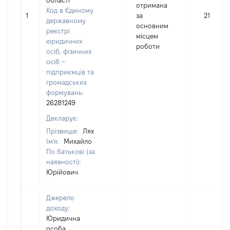
області
отримана
Код в Єдиному
1
за
212546
державному
основним
реєстрі
місцем
юридичних
роботи
осіб, фізичних
осіб –
підприємців та
громадських
формувань:
26281249
Декларує:
Прізвище:
Лях
Ім'я:
Михайло
По батькові (за
наявності):
Юрійович
Джерело
доходу:
Юридична
особа,