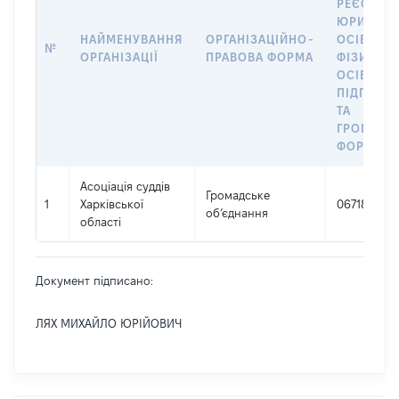
РЕЄСТРІ
ЮРИДИЧ
НАЙМЕНУВАННЯ
ОРГАНІЗАЦІЙНО-
ОСІБ,
№
ОРГАНІЗАЦІЇ
ПРАВОВА ФОРМА
ФІЗИЧНИ
ОСІБ –
ПІДПРИЄ
ТА
ГРОМАДС
ФОРМУВА
Асоціація суддів
Громадське
1
Харківської
06718508
об’єднання
області
Документ підписано:
ЛЯХ МИХАЙЛО ЮРІЙОВИЧ