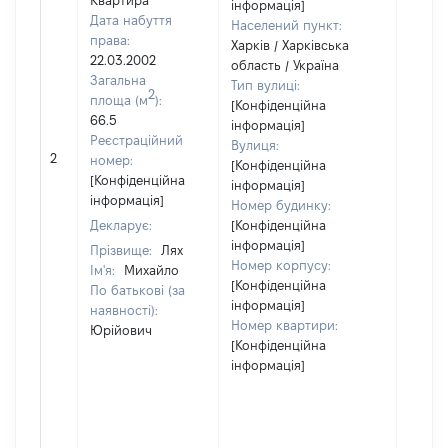
Квартира
інформація]
Дата набуття
Населений пункт:
права:
Харків / Харківська
22.03.2002
область / Україна
Загальна
Тип вулиці:
2
площа (м
):
[Конфіденційна
66.5
інформація]
Реєстраційний
Вулиця:
2
14699
номер:
[Конфіденційна
[Конфіденційна
інформація]
інформація]
Номер будинку:
Декларує:
[Конфіденційна
інформація]
Прізвище:
Лях
Номер корпусу:
Ім'я:
Михайло
[Конфіденційна
По батькові (за
інформація]
наявності):
Номер квартири:
Юрійович
[Конфіденційна
інформація]