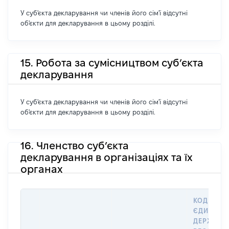
У суб'єкта декларування чи членів його сім'ї відсутні
об'єкти для декларування в цьому розділі.
15. Робота за сумісництвом суб’єкта
декларування
У суб'єкта декларування чи членів його сім'ї відсутні
об'єкти для декларування в цьому розділі.
16. Членство суб’єкта
декларування в організаціях та їх
органах
КОД В
ЄДИНОМ
ДЕРЖАВН