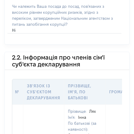
Чи належить Ваша посада до посад, пов'язаних з
високим рівнем корупційних ризиків, згідно з
переліком, затвердженим Національним агентством з
питань запобігання корупції?
Ні
2.2. Інформація про членів сім'ї
суб'єкта декларування
ЗВ'ЯЗОК ІЗ
ПРІЗВИЩЕ,
№
СУБ'ЄКТОМ
ІМ'Я, ПО
ГРОМАДЯН
ДЕКЛАРУВАННЯ
БАТЬКОВІ
Прізвище:
Лях
Ім'я:
Інна
По батькові (за
наявності):