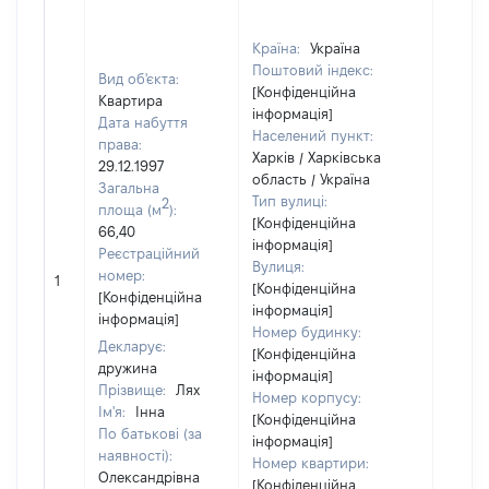
Країна:
Україна
Поштовий індекс:
Вид об'єкта:
[Конфіденційна
Квартира
інформація]
Дата набуття
Населений пункт:
права:
Харків / Харківська
29.12.1997
область / Україна
Загальна
Тип вулиці:
2
площа (м
):
[Конфіденційна
66,40
інформація]
Реєстраційний
Вулиця:
номер:
1
11118
[Конфіденційна
[Конфіденційна
інформація]
інформація]
Номер будинку:
Декларує:
[Конфіденційна
дружина
інформація]
Прізвище:
Лях
Номер корпусу:
Ім'я:
Інна
[Конфіденційна
По батькові (за
інформація]
наявності):
Номер квартири:
Олександрівна
[Конфіденційна