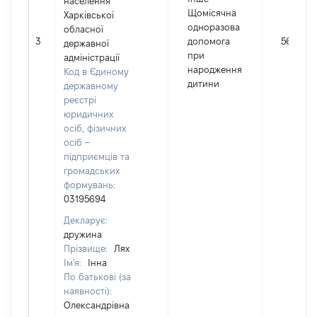
населення
Щомісячна
Харківської
одноразова
обласної
3
допомога
5694
державної
при
адміністрації
народження
Код в Єдиному
дитини
державному
реєстрі
юридичних
осіб, фізичних
осіб –
підприємців та
громадських
формувань:
03195694
Декларує:
дружина
Прізвище:
Лях
Ім'я:
Інна
По батькові (за
наявності):
Олександрівна