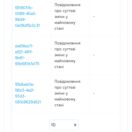
Повідомлення
5519031b-
про суттєві
0089-40a0-
зміни y
-
2
99d9-
майновому
0e08df5c0c3f
стані
Повідомлення
de69bb71-
про суттєві
e521-481f-
зміни y
-
2
9b81-
майновому
95b687d7a175
стані
Повідомлення
95dbeb0e-
про суттєві
56b3-4e2f-
зміни y
-
2
93d3-
майновому
081b9629d621
стані