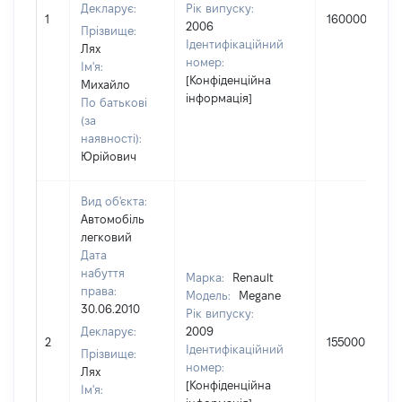
Декларує:
Рік випуску:
1
160000
2006
Прізвище:
Ідентифікаційний
Лях
номер:
Ім'я:
[Конфіденційна
Михайло
інформація]
По батькові
(за
наявності):
Юрійович
Вид об'єкта:
Автомобіль
легковий
Дата
набуття
Марка:
Renault
права:
Модель:
Megane
30.06.2010
Рік випуску:
Декларує:
2009
2
155000
Ідентифікаційний
Прізвище:
номер:
Лях
[Конфіденційна
Ім'я: