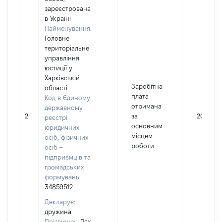
зареєстрована
в Україні
Найменування:
Головне
територіальне
управління
юстиції у
Харківській
Заробітна
області
плата
Код в Єдиному
отримана
державному
2
за
20171
реєстрі
основним
юридичних
місцем
осіб, фізичних
роботи
осіб –
підприємців та
громадських
формувань:
34859512
Декларує:
дружина
Прізвище:
Лях