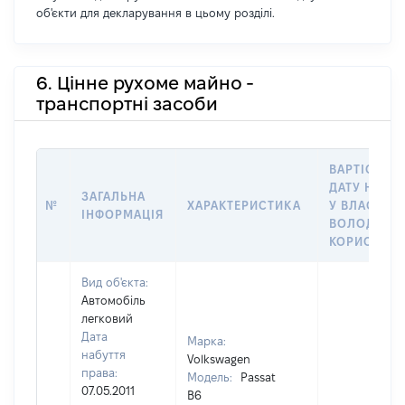
об'єкти для декларування в цьому розділі.
6. Цінне рухоме майно -
транспортні засоби
ВАРТІСТЬ Н
ДАТУ НАБУ
ЗАГАЛЬНА
№
ХАРАКТЕРИСТИКА
У ВЛАСНІСТ
ІНФОРМАЦІЯ
ВОЛОДІННЯ
КОРИСТУВ
Вид об'єкта:
Автомобіль
легковий
Дата
Марка:
набуття
Volkswagen
права:
Модель:
Passat
07.05.2011
B6