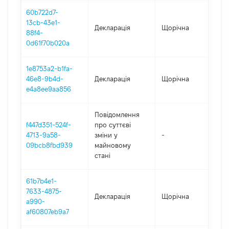
60b722d7-
13cb-43e1-
Декларація
Щорічна
2
88f4-
0d61f70b020a
1e8753a2-b1fa-
46e8-9b4d-
Декларація
Щорічна
2
e4a8ee9aa856
Повідомлення
f447d351-524f-
про суттєві
4713-9a58-
зміни y
-
2
09bcb8fbd939
майновому
стані
61b7b4e1-
7633-4875-
Декларація
Щорічна
2
a990-
af60807eb9a7