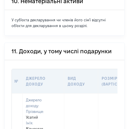
10. Нематеріальні активи
У суб'єкта декларування чи членів його сім'ї відсутні
об'єкти для декларування в цьому розділі.
11. Доходи, у тому числі подарунки
ДЖЕРЕЛО
ВИД
РОЗМІР
№
ДОХОДУ
ДОХОДУ
(ВАРТІСТЬ)
Джерело
доходу:
Прізвище:
Усатий
Ім'я:
В’ячеслав