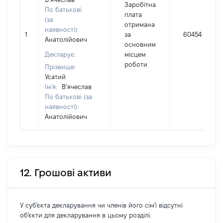
Заробітна
По батькові
плата
(за
отримана
наявності):
1
за
60454
Анатолійович
основним
Декларує:
місцем
роботи
Прізвище:
Усатий
Ім'я:
В’ячеслав
По батькові (за
наявності):
Анатолійович
12. Грошові активи
У суб'єкта декларування чи членів його сім'ї відсутні
об'єкти для декларування в цьому розділі.