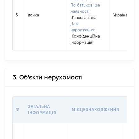
По батькові (за
наявності):
3
дочка
Україна
В'ячеславівна
Дата
народження:
[Конфіденційна
інформація]
3. Об'єкти нерухомості
ВАРТ
ЗАГАЛЬНА
№
МІСЦЕЗНАХОДЖЕННЯ
НА Д
ІНФОРМАЦІЯ
НАБУ