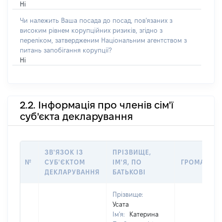
Ні
Чи належить Ваша посада до посад, пов'язаних з
високим рівнем корупційних ризиків, згідно з
переліком, затвердженим Національним агентством з
питань запобігання корупції?
Ні
2.2. Інформація про членів сім'ї
суб'єкта декларування
ЗВ'ЯЗОК ІЗ
ПРІЗВИЩЕ,
№
СУБ'ЄКТОМ
ІМ'Я, ПО
ГРОМАДЯН
ДЕКЛАРУВАННЯ
БАТЬКОВІ
Прізвище:
Усата
Ім'я:
Катерина