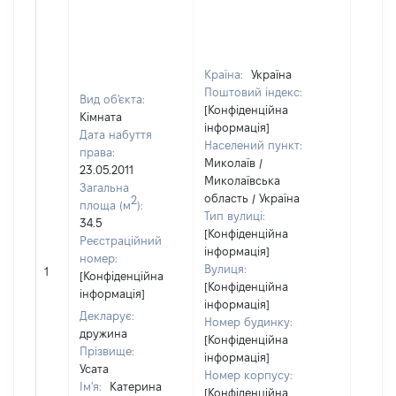
Країна:
Україна
Поштовий індекс:
Вид об'єкта:
[Конфіденційна
Кімната
інформація]
Дата набуття
Населений пункт:
права:
Миколаїв /
23.05.2011
Миколаївська
Загальна
область / Україна
2
площа (м
):
Тип вулиці:
34.5
[Конфіденційна
Реєстраційний
інформація]
номер:
[Не
Вулиця:
1
[Конфіденційна
відом
[Конфіденційна
інформація]
інформація]
Декларує:
Номер будинку:
дружина
[Конфіденційна
Прізвище:
інформація]
Усата
Номер корпусу:
Ім'я:
Катерина
[Конфіденційна