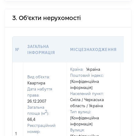
3. Об'єкти нерухомості
ВАРТ
ЗАГАЛЬНА
№
МІСЦЕЗНАХОДЖЕННЯ
НА Д
ІНФОРМАЦІЯ
НАБУ
Країна:
Україна
Поштовий індекс:
Вид об'єкта:
[Конфіденційна
Квартира
інформація]
Дата набуття
Населений пункт:
права:
Сміла / Черкаська
26.12.2007
область / Україна
Загальна
2
Тип вулиці:
площа (м
):
[Конфіденційна
66,4
інформація]
Реєстраційний
Вулиця:
[Не
номер:
1