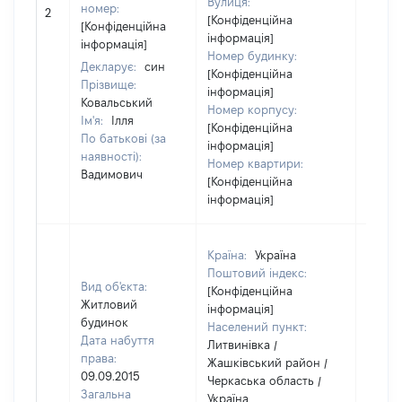
Вулиця:
[Не
номер:
2
[Конфіденційна
відом
[Конфіденційна
інформація]
інформація]
Номер будинку:
Декларує:
син
[Конфіденційна
Прізвище:
інформація]
Ковальський
Номер корпусу:
Ім'я:
Ілля
[Конфіденційна
По батькові (за
інформація]
наявності):
Номер квартири:
Вадимович
[Конфіденційна
інформація]
Країна:
Україна
Поштовий індекс:
Вид об'єкта:
[Конфіденційна
Житловий
інформація]
будинок
Населений пункт:
Дата набуття
Литвинівка /
права:
Жашківський район /
09.09.2015
Черкаська область /
Загальна
Україна