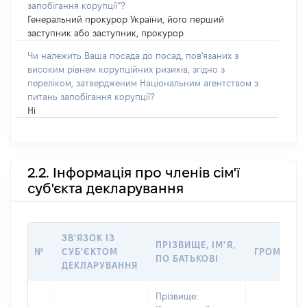
запобігання корупції”?
Генеральний прокурор України, його перший
заступник або заступник, прокурор
Чи належить Ваша посада до посад, пов'язаних з
високим рівнем корупційних ризиків, згідно з
переліком, затвердженим Національним агентством з
питань запобігання корупції?
Ні
2.2. Інформація про членів сім'ї
суб'єкта декларування
ЗВ'ЯЗОК ІЗ
ПРІЗВИЩЕ, ІМ'Я,
№
СУБ'ЄКТОМ
ГРОМАДЯН
ПО БАТЬКОВІ
ДЕКЛАРУВАННЯ
Прізвище: