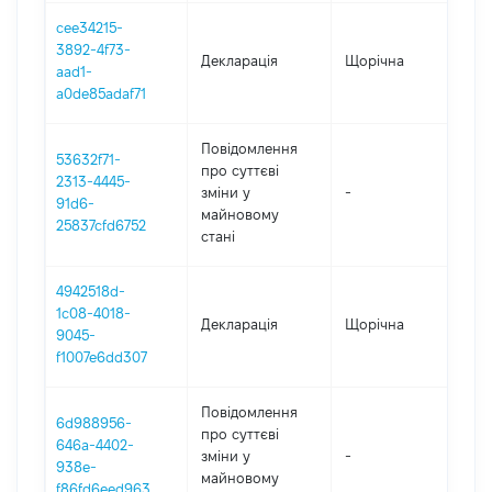
cee34215-
3892-4f73-
Декларація
Щорічна
202
aad1-
a0de85adaf71
Повідомлення
53632f71-
про суттєві
2313-4445-
зміни y
-
202
91d6-
майновому
25837cfd6752
стані
4942518d-
1c08-4018-
Декларація
Щорічна
202
9045-
f1007e6dd307
Повідомлення
6d988956-
про суттєві
646a-4402-
зміни y
-
202
938e-
майновому
f86fd6eed963