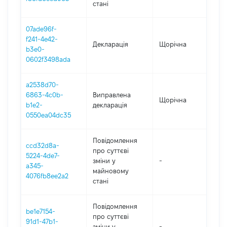
стані
07ade96f-
f241-4e42-
Декларація
Щорічна
202
b3e0-
0602f3498ada
a2538d70-
6863-4c0b-
Виправлена
Щорічна
202
b1e2-
декларація
0550ea04dc35
Повідомлення
ccd32d8a-
про суттєві
5224-4de7-
зміни y
-
202
a345-
майновому
4076fb8ee2a2
стані
Повідомлення
be1e7154-
про суттєві
91d1-47b1-
зміни y
-
202