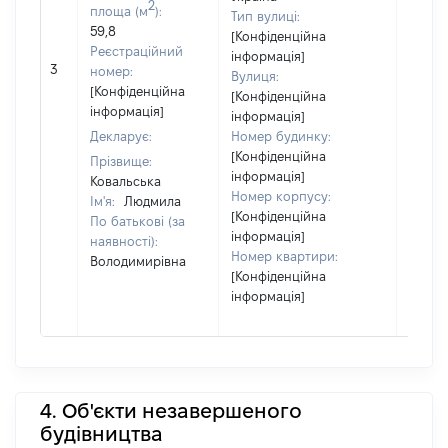
2
площа (м
):
Тип вулиці:
59,8
[Конфіденційна
Реєстраційний
інформація]
[Не
3
номер:
Вулиця:
відом
[Конфіденційна
[Конфіденційна
інформація]
інформація]
Декларує:
Номер будинку:
[Конфіденційна
Прізвище:
інформація]
Ковальська
Номер корпусу:
Ім'я:
Людмила
[Конфіденційна
По батькові (за
інформація]
наявності):
Номер квартири:
Володимирівна
[Конфіденційна
інформація]
4. Об'єкти незавершеного
будівництва