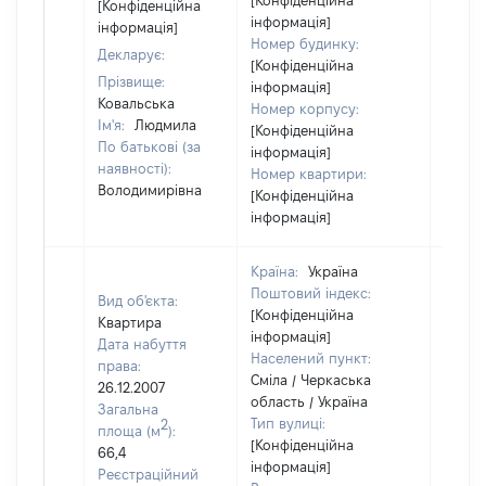
[Конфіденційна
відом
[Конфіденційна
інформація]
інформація]
Номер будинку:
Декларує:
[Конфіденційна
Прізвище:
інформація]
Ковальська
Номер корпусу:
Ім'я:
Людмила
[Конфіденційна
По батькові (за
інформація]
наявності):
Номер квартири:
Володимирівна
[Конфіденційна
інформація]
Країна:
Україна
Поштовий індекс:
Вид об'єкта:
[Конфіденційна
Квартира
інформація]
Дата набуття
Населений пункт:
права:
Сміла / Черкаська
26.12.2007
область / Україна
Загальна
Тип вулиці:
2
площа (м
):
[Конфіденційна
66,4
інформація]
Реєстраційний