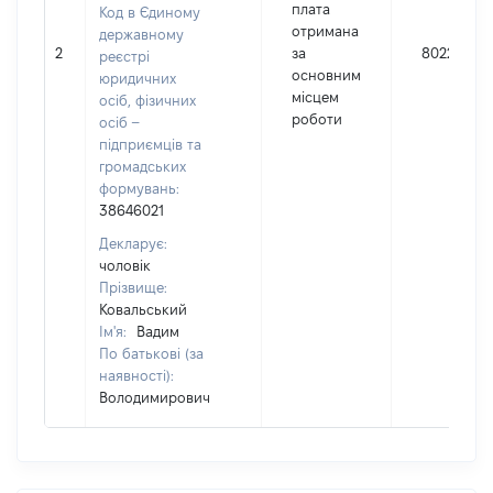
плата
Код в Єдиному
отримана
державному
2
за
80229
реєстрі
основним
юридичних
місцем
осіб, фізичних
роботи
осіб –
підприємців та
громадських
формувань:
38646021
Декларує:
чоловік
Прізвище:
Ковальський
Ім'я:
Вадим
По батькові (за
наявності):
Володимирович