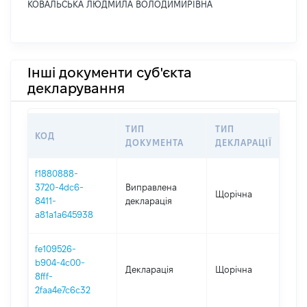
КОВАЛЬСЬКА ЛЮДМИЛА ВОЛОДИМИРІВНА
Інші документи суб'єкта
декларування
ТИП
ТИП
КОД
ПЕ
ДОКУМЕНТА
ДЕКЛАРАЦІЇ
f1880888-
3720-4dc6-
Виправлена
Щорічна
202
8411-
декларація
a81a1a645938
fe109526-
b904-4c00-
Декларація
Щорічна
202
8fff-
2faa4e7c6c32