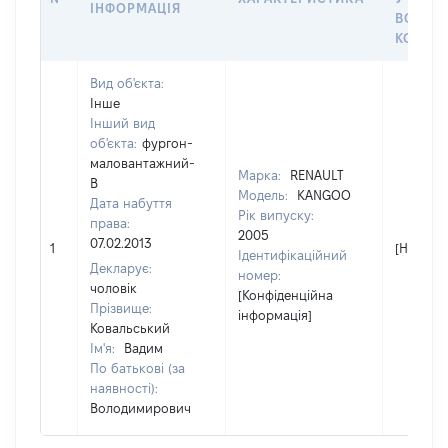
ІНФОРМАЦІЯ
ВОЛОД
КОРИС
Вид об'єкта:
Інше
Інший вид
об'єкта:
фургон-
маловантажний-
Марка:
RENAULT
В
Модель:
KANGOO
Дата набуття
Рік випуску:
права:
2005
07.02.2013
1
[Не відо
Ідентифікаційний
Декларує:
номер:
чоловік
[Конфіденційна
Прізвище:
інформація]
Ковальський
Ім'я:
Вадим
По батькові (за
наявності):
Володимирович