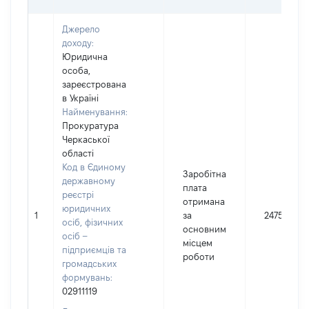
Джерело
доходу:
Юридична
особа,
зареєстрована
в Україні
Найменування:
Прокуратура
Черкаської
області
Код в Єдиному
Заробітна
державному
плата
реєстрі
отримана
юридичних
1
за
247516
осіб, фізичних
основним
осіб –
місцем
підприємців та
роботи
громадських
формувань:
02911119