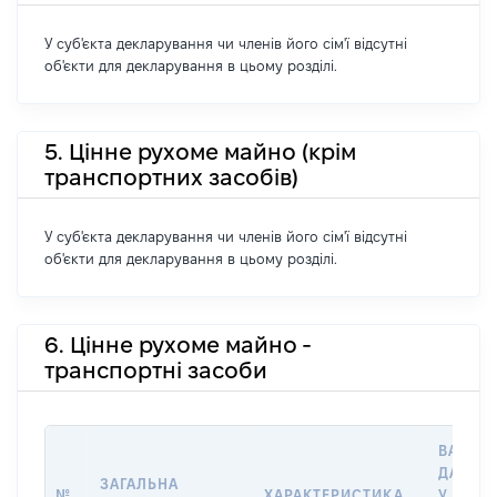
У суб'єкта декларування чи членів його сім'ї відсутні
об'єкти для декларування в цьому розділі.
5. Цінне рухоме майно (крім
транспортних засобів)
У суб'єкта декларування чи членів його сім'ї відсутні
об'єкти для декларування в цьому розділі.
6. Цінне рухоме майно -
транспортні засоби
ВАРТІС
ДАТУ Н
ЗАГАЛЬНА
№
ХАРАКТЕРИСТИКА
У ВЛАС