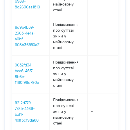
b969-
майновому
8d2696aa1810
стані
Повідомлення
6d9b4b59-
про суттєві
2365-4e4a-
зміни y
-
202
a0bf-
майновому
608b36550a21
стані
Повідомлення
9652fd34-
про суттєві
bee6-46f7-
зміни y
-
202
8b6e-
майновому
1180f98d790e
стані
Повідомлення
9212d779-
про суттєві
7785-4469-
зміни y
-
202
baf1-
майновому
40ffbc19da60
стані