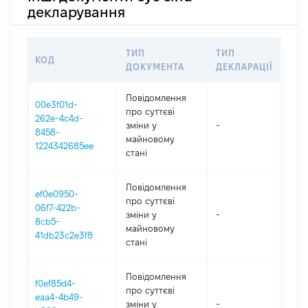
декларування
ТИП
ТИП
КОД
ПЕ
ДОКУМЕНТА
ДЕКЛАРАЦІЇ
Повідомлення
00e3f01d-
про суттєві
262e-4c4d-
зміни y
-
202
8458-
майновому
1224342685ee
стані
Повідомлення
ef0e0950-
про суттєві
06f7-422b-
зміни y
-
202
8cb5-
майновому
41db23c2e3f8
стані
Повідомлення
f0ef85d4-
про суттєві
eaa4-4b49-
зміни y
-
202