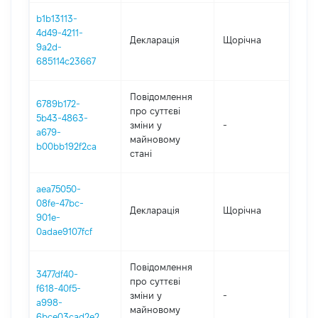
b1b13113-
4d49-4211-
Декларація
Щорічна
202
9a2d-
685114c23667
Повідомлення
6789b172-
про суттєві
5b43-4863-
зміни y
-
202
a679-
майновому
b00bb192f2ca
стані
aea75050-
08fe-47bc-
Декларація
Щорічна
202
901e-
0adae9107fcf
Повідомлення
3477df40-
про суттєві
f618-40f5-
зміни y
-
202
a998-
майновому
6bce03cad2e2