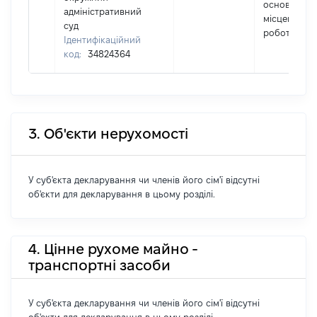
основним
адміністративний
місцем
суд
роботи
Ідентифікаційний
код:
34824364
3. Об'єкти нерухомості
У суб'єкта декларування чи членів його сім'ї відсутні
об'єкти для декларування в цьому розділі.
4. Цінне рухоме майно -
транспортні засоби
У суб'єкта декларування чи членів його сім'ї відсутні