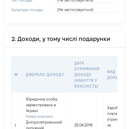
[Не застосовується]
Тип посади:
[Не застосовується]
Категорія посади:
2. Доходи, у тому числі подарунки
ДАТА
ОТРИМАННЯ
ВИД
№
ДЖЕРЕЛО ДОХОДУ
ДОХОДУ
ДОХОДУ
(НАБУТТЯ У
ВЛАСНІСТЬ)
Юридична особа,
зареєстрована в
Заробітна
Україні
плата
Назва компанії:
отримана
Дніпропетровський
25.04.2019
за
1
окружний