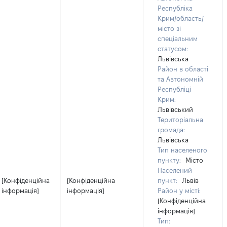
Республіка
Крим/область/
місто зі
спеціальним
статусом:
Львівська
Район в області
та Автономній
Республіці
Крим:
Львівський
Територіальна
громада:
Львівська
Тип населеного
пункту:
Місто
Населений
[Конфіденційна
[Конфіденційна
пункт:
Львів
інформація]
інформація]
Район у місті:
[Конфіденційна
інформація]
Тип: