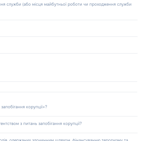
ння служби (або місця майбутньої роботи чи проходження служби
 запобігання корупції»?
ентством з питань запобігання корупції?
доходів, одержаних злочинним шляхом, фінансуванню тероризму та