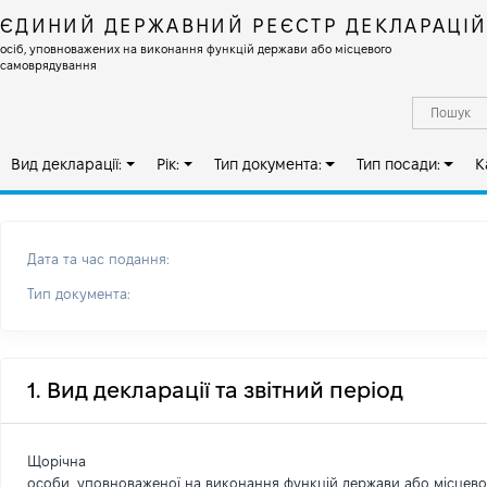
ЄДИНИЙ ДЕРЖАВНИЙ РЕЄСТР ДЕКЛАРАЦІ
осіб, уповноважених на виконання функцій держави або місцевого
самоврядування
Вид декларації:
Рік:
Тип документа:
Тип посади:
К
Дата та час подання:
Тип документа:
1. Вид декларації та звітний період
Щорічна
особи, уповноваженої на виконання функцій держави або місцев