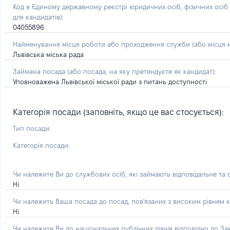
Код в Єдиному державному реєстрі юридичних осіб, фізичних осі
для кандидатів):
04055896
Найменування місця роботи або проходження служби (або місця м
Львівська міська рада
Займана посада
(або посада, на яку претендуєте як кандидат)
:
Уповноважена Львівської міської ради з питань доступності
Категорія посади (заповніть, якщо це вас стосується):
Тип посади:
Категорія посади:
Чи належите Ви до службових осіб, які займають відповідальне та
Ні
Чи належить Ваша посада до посад, пов'язаних з високим рівнем к
Ні
Чи належите Ви до національних публічних діячів відповідно до З