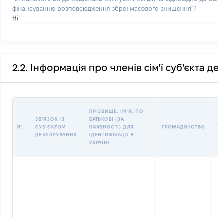
фінансуванню розповсюдження зброї масового знищення"?
Ні
2.2. Інформація про членів сім'ї суб'єкта 
ПРІЗВИЩЕ, ІМʼЯ, ПО
ЗВʼЯЗОК ІЗ
БАТЬКОВІ (ЗА
№
СУБʼЄКТОМ
НАЯВНОСТІ) ДЛЯ
ГРОМАДЯНСТВО
ДЕКЛАРУВАННЯ
ІДЕНТИФІКАЦІЇ В
УКРАЇНІ