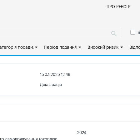
Й
ПРО РЕЄСТР
ш
атегорія посади:
Період подання:
Високий ризик:
Відп
15.03.2025 12:46
Декларація
2024
ого самоврядування (охоплює