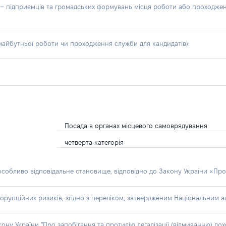
б – підприємців та громадських формувань місця роботи або проходже
айбутньої роботи чи проходження служби для кандидатів):
Посада в органах місцевого самоврядування
четверта категорія
 особливо відповідальне становище, відповідно до Закону України «Про
орупційних ризиків, згідно з переліком, затвердженим Національним аг
акону України "Про запобігання та протидію легалізації (відмиванню) 