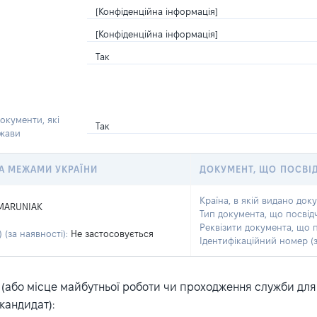
[Конфіденційна інформація]
[Конфіденційна інформація]
Так
окументи, які
Так
ржави
 ЗА МЕЖАМИ УКРАЇНИ
ДОКУМЕНТ, ЩО ПОСВІ
Країна, в якій видано док
MARUNIAK
Тип документа, що посвід
Реквізити документа, що 
 (за наявності):
Не застосовується
Ідентифікаційний номер (з
або місце майбутньої роботи чи проходження служби для ка
кандидат):