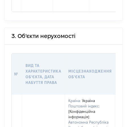
3. Об'єкти нерухомості
ВАР
ВИД ТА
ДАТ
ХАРАКТЕРИСТИКА
МІСЦЕЗНАХОДЖЕННЯ
ПРА
№
ОБʼЄКТА, ДАТА
ОБʼЄКТА
ОС
НАБУТТЯ ПРАВА
ГР
ОЦІ
Країна:
Україна
Поштовий індекс:
[Конфіденційна
інформація]
Автономна Республіка