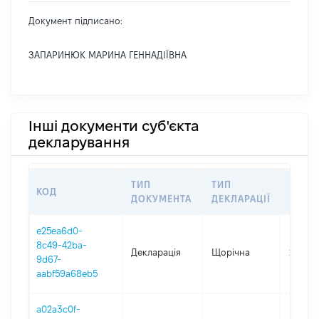
Документ підписано:
ЗАПАРИНЮК МАРИНА ГЕННАДІЇВНА
Інші документи суб'єкта
декларування
ТИП
ТИП
КОД
ПЕРІ
ДОКУМЕНТА
ДЕКЛАРАЦІЇ
e25ea6d0-
8c49-42ba-
Декларація
Щорічна
2025
9d67-
aabf59a68eb5
a02a3c0f-