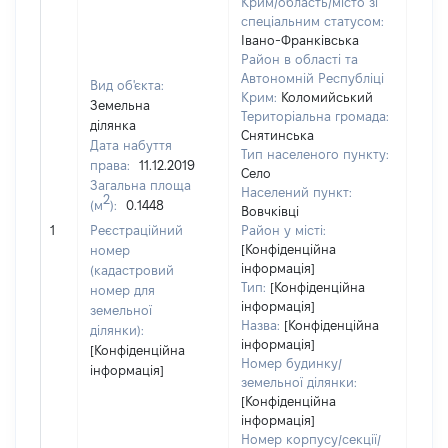
Крим/область/місто зі
спеціальним статусом:
Івано-Франківська
Район в області та
Автономній Республіці
Вид об'єкта:
Крим:
Коломийський
Земельна
Територіальна громада:
ділянка
Снятинська
Дата набуття
Тип населеного пункту:
права:
11.12.2019
Село
Загальна площа
Населений пункт:
2
(м
):
0.1448
Вовчківці
[Не
1
Реєстраційний
Район у місті:
заст
[Конфіденційна
номер
інформація]
(кадастровий
Тип:
[Конфіденційна
номер для
інформація]
земельної
Назва:
[Конфіденційна
ділянки):
інформація]
[Конфіденційна
Номер будинку/
інформація]
земельної ділянки:
[Конфіденційна
інформація]
Номер корпусу/секції/