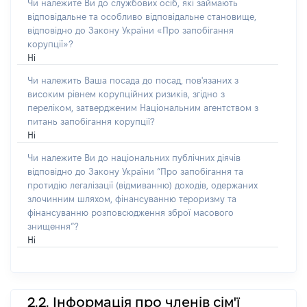
Чи належите Ви до службових осіб, які займають
відповідальне та особливо відповідальне становище,
відповідно до Закону України «Про запобігання
корупції»?
Ні
Чи належить Ваша посада до посад, пов'язаних з
високим рівнем корупційних ризиків, згідно з
переліком, затвердженим Національним агентством з
питань запобігання корупції?
Ні
Чи належите Ви до національних публічних діячів
відповідно до Закону України “Про запобігання та
протидію легалізації (відмиванню) доходів, одержаних
злочинним шляхом, фінансуванню тероризму та
фінансуванню розповсюдження зброї масового
знищення”?
Ні
2.2. Інформація про членів сім'ї