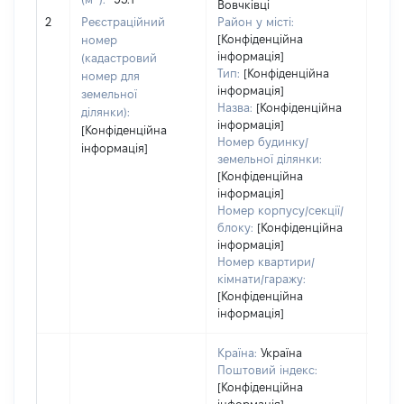
Вовчківці
[Не
2
Реєстраційний
Район у місті:
заст
[Конфіденційна
номер
інформація]
(кадастровий
Тип:
[Конфіденційна
номер для
інформація]
земельної
Назва:
[Конфіденційна
ділянки):
інформація]
[Конфіденційна
Номер будинку/
інформація]
земельної ділянки:
[Конфіденційна
інформація]
Номер корпусу/секції/
блоку:
[Конфіденційна
інформація]
Номер квартири/
кімнати/гаражу:
[Конфіденційна
інформація]
Країна:
Україна
Поштовий індекс:
[Конфіденційна