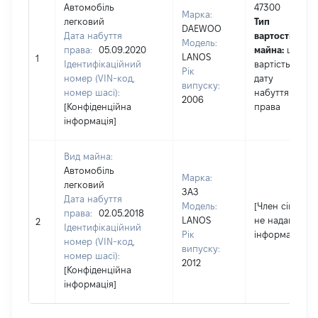
Автомобіль
47300
Марка:
легковий
Тип
DAEWOO
Дата набуття
вартості
Модель:
права:
05.09.2020
майна:
це
LANOS
1
Ідентифікаційний
вартість на
Рік
номер (VIN-код,
дату
випуску:
номер шасі):
набуття
2006
[Конфіденційна
права
інформація]
Вид майна:
Автомобіль
Марка:
легковий
ЗАЗ
Дата набуття
Модель:
[Член сім'ї
права:
02.05.2018
LANOS
не надав
2
Ідентифікаційний
Рік
інформацію]
номер (VIN-код,
випуску:
номер шасі):
2012
[Конфіденційна
інформація]