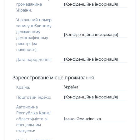
[Конфіденційна інформація]
громадянина
України:
Унікальний номер
запису в Єдиному
державному
[Конфіденційна інформація]
демографічному
реєстрі (за
наявності):
[Конфіденційна інформація]
Дата народження:
Зареєстроване місце проживання
Україна
Країна:
[Конфіденційна інформація]
Поштовий індекс:
Автономна
Республіка Крим/
Івано-Франківська
область/місто зі
спеціальним
статусом: