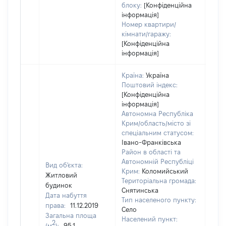
блоку:
[Конфіденційна
інформація]
Номер квартири/
кімнати/гаражу:
[Конфіденційна
інформація]
Країна:
Україна
Поштовий індекс:
[Конфіденційна
інформація]
Автономна Республіка
Крим/область/місто зі
спеціальним статусом:
Івано-Франківська
Район в області та
Автономній Республіці
Вид об'єкта:
Крим:
Коломийський
Житловий
Територіальна громада:
будинок
Снятинська
Дата набуття
Тип населеного пункту:
права:
11.12.2019
Село
Загальна площа
Населений пункт:
2
(м
):
95.1