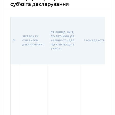
суб'єкта декларування
І
ПРІЗВИЩЕ, ІМʼЯ,
ЗВʼЯЗОК ІЗ
ПО БАТЬКОВІ (ЗА
№
СУБʼЄКТОМ
НАЯВНОСТІ) ДЛЯ
ГРОМАДЯНСТВО
ДЕКЛАРУВАННЯ
ІДЕНТИФІКАЦІЇ В
УКРАЇНІ