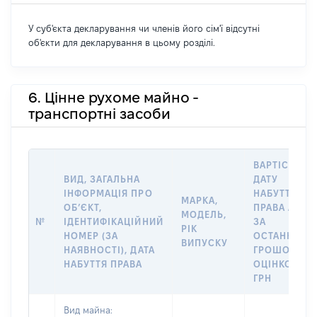
У суб'єкта декларування чи членів його сім'ї відсутні
об'єкти для декларування в цьому розділі.
6. Цінне рухоме майно -
транспортні засоби
ВАРТІСТЬ Н
ВИД, ЗАГАЛЬНА
ДАТУ
ІНФОРМАЦІЯ ПРО
НАБУТТЯ
МАРКА,
ОБʼЄКТ,
ПРАВА АБО
МОДЕЛЬ,
№
ІДЕНТИФІКАЦІЙНИЙ
ЗА
РІК
НОМЕР (ЗА
ОСТАННЬО
ВИПУСКУ
НАЯВНОСТІ), ДАТА
ГРОШОВОЮ
НАБУТТЯ ПРАВА
ОЦІНКОЮ,
ГРН
Вид майна: