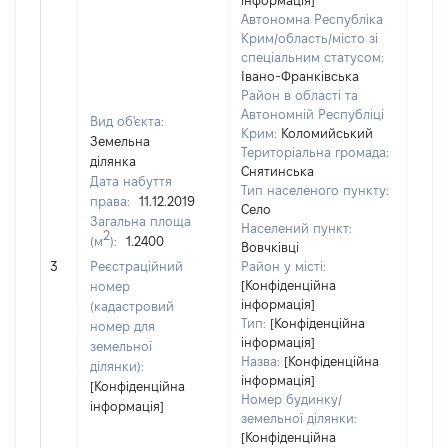
інформація]
Автономна Республіка
Крим/область/місто зі
спеціальним статусом:
Івано-Франківська
Район в області та
Автономній Республіці
Вид об'єкта:
Крим:
Коломийський
Земельна
Територіальна громада:
ділянка
Снятинська
Дата набуття
Тип населеного пункту:
права:
11.12.2019
Село
Загальна площа
Населений пункт:
2
(м
):
1.2400
[Член
Вовчківці
нада
3
Реєстраційний
Район у місті:
інфо
[Конфіденційна
номер
інформація]
(кадастровий
Тип:
[Конфіденційна
номер для
інформація]
земельної
Назва:
[Конфіденційна
ділянки):
інформація]
[Конфіденційна
Номер будинку/
інформація]
земельної ділянки:
[Конфіденційна