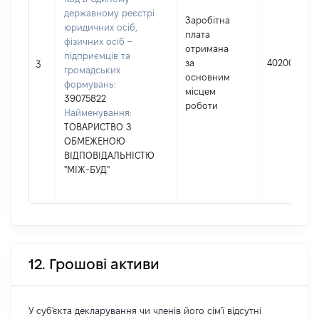
державному реєстрі
Заробітна
юридичних осіб,
плата
фізичних осіб –
отримана
підприємців та
за
40200
3
громадських
основним
формувань:
місцем
39075822
роботи
Найменування:
ТОВАРИСТВО З
ОБМЕЖЕНОЮ
ВІДПОВІДАЛЬНІСТЮ
"МІЖ-БУД"
12. Грошові активи
У суб'єкта декларування чи членів його сім'ї відсутні