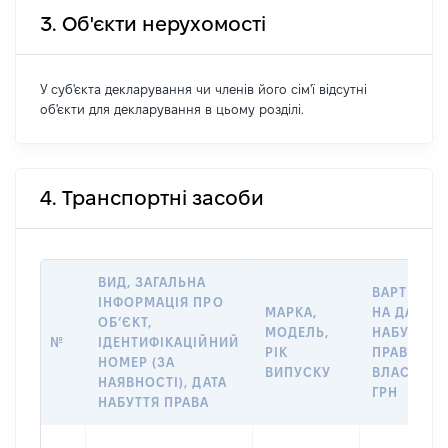
3. Об'єкти нерухомості
У суб'єкта декларування чи членів його сім'ї відсутні
об'єкти для декларування в цьому розділі.
4. Транспортні засоби
ВИД, ЗАГАЛЬНА
ВАРТІСТЬ
ІНФОРМАЦІЯ ПРО
МАРКА,
НА ДАТУ
ОБ’ЄКТ,
МОДЕЛЬ,
НАБУТТЯ
№
ІДЕНТИФІКАЦІЙНИЙ
РІК
ПРАВА
НОМЕР (ЗА
ВИПУСКУ
ВЛАСНОСТ
НАЯВНОСТІ), ДАТА
ГРН
НАБУТТЯ ПРАВА