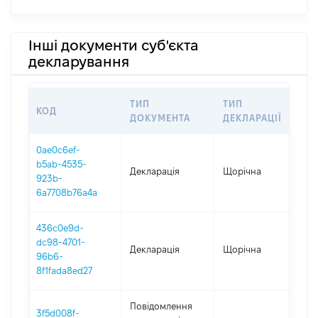
Інші документи суб'єкта
декларування
ТИП
ТИП
КОД
ПЕ
ДОКУМЕНТА
ДЕКЛАРАЦІЇ
0ae0c6ef-
b5ab-4535-
Декларація
Щорічна
202
923b-
6a7708b76a4a
436c0e9d-
dc98-4701-
Декларація
Щорічна
202
96b6-
8f1fada8ed27
Повідомлення
3f5d008f-