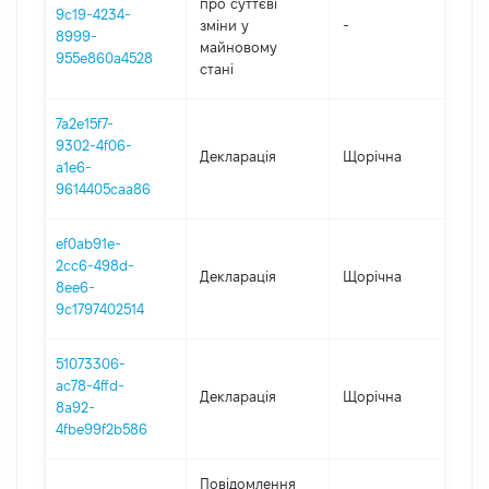
про суттєві
9c19-4234-
зміни y
-
202
8999-
майновому
955e860a4528
стані
7a2e15f7-
9302-4f06-
Декларація
Щорічна
202
a1e6-
9614405caa86
ef0ab91e-
2cc6-498d-
Декларація
Щорічна
202
8ee6-
9c1797402514
51073306-
ac78-4ffd-
Декларація
Щорічна
202
8a92-
4fbe99f2b586
Повідомлення