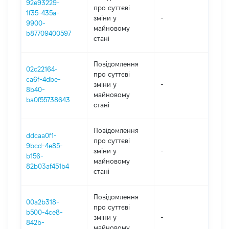
92e93229-
про суттєві
1f35-435a-
зміни y
-
202
9900-
майновому
b87709400597
стані
Повідомлення
02c22164-
про суттєві
ca6f-4dbe-
зміни y
-
202
8b40-
майновому
ba0f55738643
стані
Повідомлення
ddcaa0f1-
про суттєві
9bcd-4e85-
зміни y
-
202
b156-
майновому
82b03af451b4
стані
Повідомлення
00a2b318-
про суттєві
b500-4ce8-
зміни y
-
202
842b-
майновому