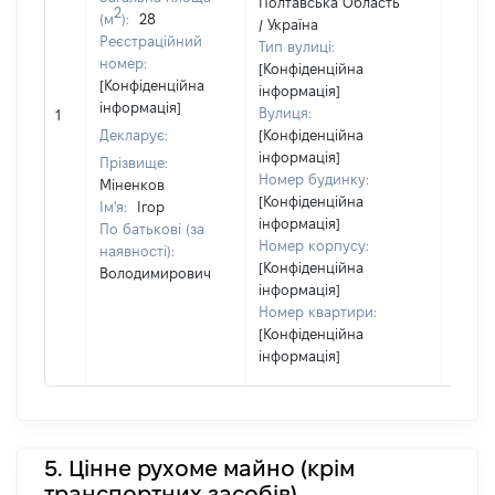
Полтавська Область
2
(м
):
28
/ Україна
Реєстраційний
Тип вулиці:
номер:
[Конфіденційна
[Конфіденційна
інформація]
інформація]
Вулиця:
1
Декларує:
[Конфіденційна
інформація]
Прізвище:
Номер будинку:
Міненков
[Конфіденційна
Ім'я:
Ігор
інформація]
По батькові (за
Номер корпусу:
наявності):
[Конфіденційна
Володимирович
інформація]
Номер квартири:
[Конфіденційна
інформація]
5. Цінне рухоме майно (крім
транспортних засобів)