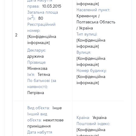
Дата набуття
інформація]
права:
10.03.2015
Населений пункт:
Загальна площа
Кременчук /
2
(м
):
80
Полтавська Область
Реєстраційний
/ Україна
номер:
Тип вулиці:
2
25
[Конфіденційна
[Конфіденційна
інформація]
інформація]
Декларує:
Вулиця:
дружина
[Конфіденційна
Прізвище:
інформація]
Міненкова
Номер будинку:
Ім'я:
Тетяна
[Конфіденційна
По батькові (за
інформація]
наявності):
Петрівна
Вид об'єкта:
Інше
Інший вид
Країна:
Україна
об'єкта:
нежитлове
Поштовий індекс:
приміщення
[Конфіденційна
Дата набуття
інформація]