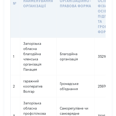
НАЙМЕНУВАННЯ
ОРГАНІЗАЦІЙНО-
ОСІБ,
№
ОРГАНІЗАЦІЇ
ПРАВОВА ФОРМА
ФІЗИЧНИ
ОСІБ –
ПІДПРИЄ
ТА
ГРОМАДС
ФОРМУВА
Запорізька
обласна
благодійна
Благодійна
1
35216128
членська
організація
організація
Панацея
гаражний
Громадське
2
кооператив
25970573
об’єднання
Волгар
Запорізька
обласна
Саморегулівне чи
профспілкова
самоврядне