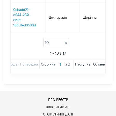
0ebadd21-
d944-494f-
Декларація
Щорічна
20
8b0f-
16391ed0566d
1 - 10 з 17
Перша
Попередня
Сторінка
з
2
Наступна
Остання
ПРО РЕЄСТР
ВІДКРИТИЙ АРІ
СТАТИСТИЧНІ ДАНІ