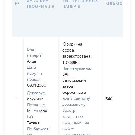
ЗАГАЛЬНА
ЕМІТЕНТ ЦІННИХ
№
КІЛЬКІСТЬ
ІНФОРМАЦІЯ
ПАПЕРІВ
Юридична
Вид
особа,
паперів:
зареєстрована
Акції
в Україні
Дата
Найменування:
набуття
ВАТ
права:
Запорізький
06.11.2000
завод
феросплавів
Декларує:
Код в Єдиному
1
дружина
340
державному
Прізвище:
реєстрі
Міненкова
юридичних
Ім'я:
осіб, фізичних
Тетяна
осіб –
По батькові
підприємців та