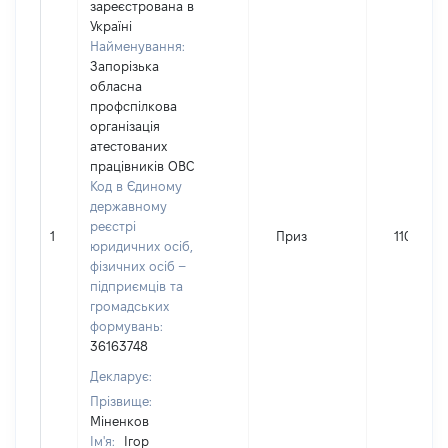
зареєстрована в
Україні
Найменування:
Запорізька
обласна
профспілкова
організація
атестованих
працівників ОВС
Код в Єдиному
державному
реєстрі
1
Приз
110
юридичних осіб,
фізичних осіб –
підприємців та
громадських
формувань:
36163748
Декларує:
Прізвище:
Міненков
Ім'я:
Ігор