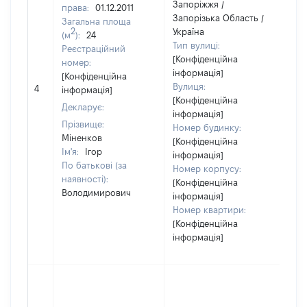
Запоріжжя /
права:
01.12.2011
Запорізька Область /
Загальна площа
2
Україна
(м
):
24
Тип вулиці:
Реєстраційний
[Конфіденційна
номер:
інформація]
[Конфіденційна
Вулиця:
4
20
інформація]
[Конфіденційна
Декларує:
інформація]
Прізвище:
Номер будинку:
Міненков
[Конфіденційна
Ім'я:
Ігор
інформація]
По батькові (за
Номер корпусу:
наявності):
[Конфіденційна
Володимирович
інформація]
Номер квартири:
[Конфіденційна
інформація]