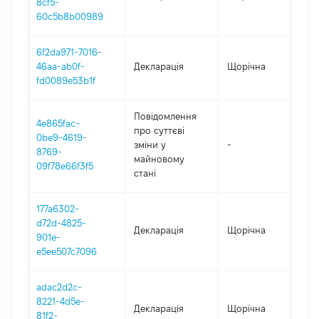
8cf5-
60c5b8b00989
6f2da971-7016-
46aa-ab0f-
Декларація
Щорічна
20
fd0089e53b1f
Повідомлення
4e865fac-
про суттєві
0be9-4619-
зміни y
-
20
8769-
майновому
09f78e66f3f5
стані
177a6302-
d72d-4825-
Декларація
Щорічна
20
901e-
e5ee507c7096
adac2d2c-
8221-4d5e-
Декларація
Щорічна
20
81f2-