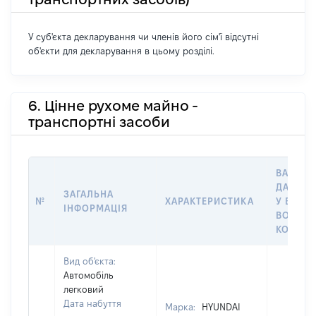
У суб'єкта декларування чи членів його сім'ї відсутні
об'єкти для декларування в цьому розділі.
6. Цінне рухоме майно -
транспортні засоби
ВАРТІС
ДАТУ Н
ЗАГАЛЬНА
№
ХАРАКТЕРИСТИКА
У ВЛАСН
ІНФОРМАЦІЯ
ВОЛОДІ
КОРИСТ
Вид об'єкта:
Автомобіль
легковий
Дата набуття
Марка:
HYUNDAI