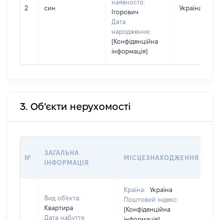
наявності):
2
син
Україна
Ігорович
Дата
народження:
[Конфіденційна
інформація]
3. Об'єкти нерухомості
ВА
ЗАГАЛЬНА
№
МІСЦЕЗНАХОДЖЕННЯ
НА
ІНФОРМАЦІЯ
НА
Країна:
Україна
Вид об'єкта:
Поштовий індекс:
Квартира
[Конфіденційна
Дата набуття
інформація]