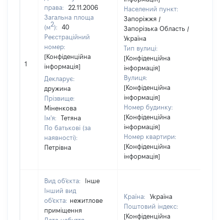
права:
22.11.2006
Населений пункт:
Загальна площа
Запоріжжя /
2
(м
):
40
Запорізька Область /
Реєстраційний
Україна
номер:
Тип вулиці:
[Конфіденційна
[Конфіденційна
[Н
1
інформація]
інформація]
ві
Вулиця:
Декларує:
[Конфіденційна
дружина
інформація]
Прізвище:
Номер будинку:
Міненкова
[Конфіденційна
Ім'я:
Тетяна
інформація]
По батькові (за
Номер квартири:
наявності):
[Конфіденційна
Петрівна
інформація]
Вид об'єкта:
Інше
Інший вид
Країна:
Україна
об'єкта:
нежитлове
Поштовий індекс:
приміщення
[Конфіденційна