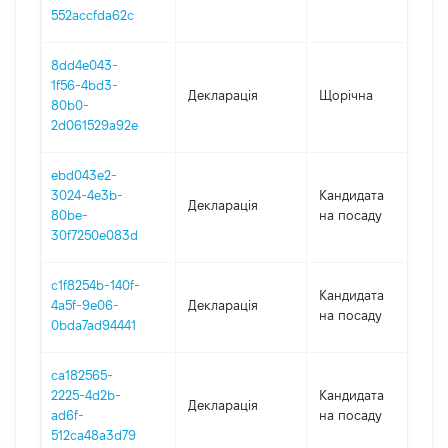
552accfda62c
8dd4e043-
1f56-4bd3-
Декларація
Щорічна
20
80b0-
2d061529a92e
ebd043e2-
3024-4e3b-
Кандидата
Декларація
20
80be-
на посаду
30f7250e083d
c1f8254b-140f-
Кандидата
4a5f-9e06-
Декларація
20
на посаду
0bda7ad94441
ca182565-
2225-4d2b-
Кандидата
Декларація
20
ad6f-
на посаду
512ca48a3d79