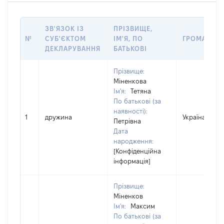
ЗВ'ЯЗОК ІЗ
ПРІЗВИЩЕ,
№
СУБ'ЄКТОМ
ІМ'Я, ПО
ГРОМАДЯН
ДЕКЛАРУВАННЯ
БАТЬКОВІ
Прізвище:
Міненкова
Ім'я:
Тетяна
По батькові (за
наявності):
1
дружина
Україна
Петрівна
Дата
народження:
[Конфіденційна
інформація]
Прізвище:
Міненков
Ім'я:
Максим
По батькові (за