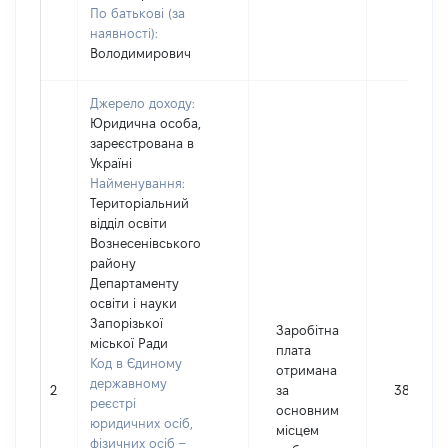
По батькові (за
наявності):
Володимирович
Джерело доходу:
Юридична особа,
зареєстрована в
Україні
Найменування:
Територіальний
відділ освіти
Вознесенівського
району
Департаменту
освіти і науки
Запорізької
Заробітна
міської Ради
плата
Код в Єдиному
отримана
державному
2
за
38975
реєстрі
основним
юридичних осіб,
місцем
фізичних осіб –