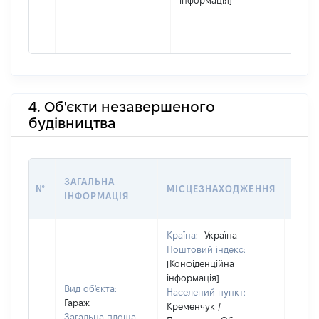
інформація]
4. Об'єкти незавершеного
будівництва
ЗВ'Я
ЗАГАЛЬНА
№
МІСЦЕЗНАХОДЖЕННЯ
СУБ
ІНФОРМАЦІЯ
ДЕК
Країна:
Україна
Поштовий індекс:
[Конфіденційна
інформація]
Вид об'єкта:
Населений пункт:
Гараж
Кременчук /
Загальна площа