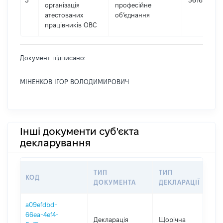
3
36163748
організація
професійне
атестованих
об’єднання
працівників ОВС
Документ підписано:
МІНЕНКОВ ІГОР ВОЛОДИМИРОВИЧ
Інші документи суб'єкта
декларування
ТИП
ТИП
КОД
ПЕ
ДОКУМЕНТА
ДЕКЛАРАЦІЇ
a09efdbd-
66ea-4ef4-
Декларація
Щорічна
20