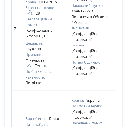
права:
01.04.2015
Населений пункт:
Загальна площа
Кременчук /
2
(м
):
28
Полтавська Область
Реєстраційний
/ Україна
номер:
Тип вулиці:
3
90
[Конфіденційна
[Конфіденційна
інформація]
інформація]
Декларує:
Вулиця:
дружина
[Конфіденційна
Прізвище:
інформація]
Міненкова
Номер будинку:
Ім'я:
Тетяна
[Конфіденційна
По батькові (за
інформація]
наявності):
Петрівна
Країна:
Україна
Поштовий індекс:
[Конфіденційна
інформація]
Вид об'єкта:
Гараж
Населений пункт:
Дата набуття