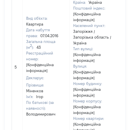
Країна:
Україна
Поштовий індекс:
[Конфіденційна
Вид об'єкта:
інформація]
Квартира
Населений пункт:
Дата набуття
Запоріжжя /
права:
07.04.2016
Запорізька область /
Загальна площа
Україна
2
(м
):
43
Тип вулиці:
Реєстраційний
[Конфіденційна
номер:
інформація]
[Конфіденційна
Вулиця:
5
14
інформація]
[Конфіденційна
Декларує:
інформація]
Номер будинку:
Прізвище:
[Конфіденційна
Міненков
інформація]
Ім'я:
Ігор
Номер корпусу:
По батькові (за
[Конфіденційна
наявності):
інформація]
Володимирович
Номер квартири:
[Конфіденційна