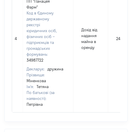
ПП "Панацея
Фарм"
Код в Єдиному
державному
реєстрі
Дохід від
юридичних осіб,
надання
фізичних осіб –
4
24005
майна в
підприємців та
оренду
громадських
формувань:
34987722
Декларує:
дружина
Прізвище:
Міненкова
Ім'я:
Тетяна
По батькові (за
наявності):
Петрівна