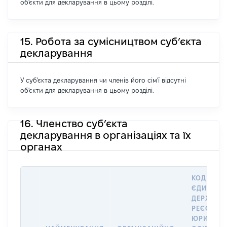
об'єкти для декларування в цьому розділі.
15. Робота за сумісництвом суб’єкта
декларування
У суб'єкта декларування чи членів його сім'ї відсутні
об'єкти для декларування в цьому розділі.
16. Членство суб’єкта
декларування в організаціях та їх
органах
КОД В
ЄДИНОМ
ДЕРЖАВН
РЕЄСТРІ
ЮРИДИЧ