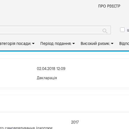
Й
ПРО РЕЄСТР
ш
атегорія посади:
Період подання:
Високий ризик:
Відп
02.04.2018 12:09
Декларація
2017
ого самоврядування (охоплює