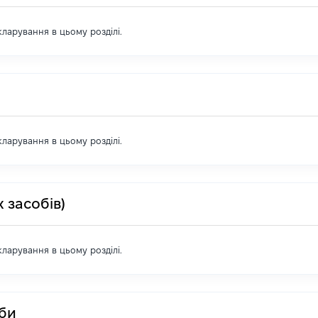
екларування в цьому розділі.
екларування в цьому розділі.
 засобів)
екларування в цьому розділі.
оби