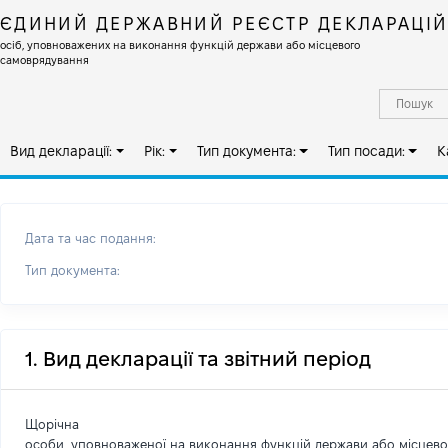
ЄДИНИЙ ДЕРЖАВНИЙ РЕЄСТР ДЕКЛАРАЦІ
осіб, уповноважених на виконання функцій держави або місцевого
самоврядування
Вид декларації:
Рік:
Тип документа:
Тип посади:
К
Дата та час подання:
Тип документа:
1. Вид декларації та звітний період
Щорічна
особи, уповноваженої на виконання функцій держави або місцев