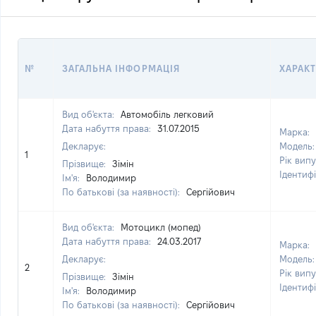
№
ЗАГАЛЬНА ІНФОРМАЦІЯ
ХАРАК
Вид об'єкта:
Автомобіль легковий
Дата набуття права:
31.07.2015
Марка:
Декларує:
Модель
1
Рік вип
Прізвище:
Зімін
Ідентиф
Ім'я:
Володимир
По батькові (за наявності):
Сергійович
Вид об'єкта:
Мотоцикл (мопед)
Дата набуття права:
24.03.2017
Марка:
Декларує:
Модель
2
Рік вип
Прізвище:
Зімін
Ідентиф
Ім'я:
Володимир
По батькові (за наявності):
Сергійович